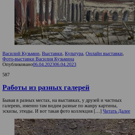
Василий Кузьмин
,
Выставки
,
Культура
,
Онлайн выставки
,
Фото-выставки Василия Кузьмина
Опубликовано
06.04.2023
06.04.2023
587
Работы из разных галерей
Бывая в разных местах, на выставках, у друзей и частных
галереях, именно там видим разные по жанру картины,
эскизы, этюды. И вот такая фото коллекция […]
Читать Далее