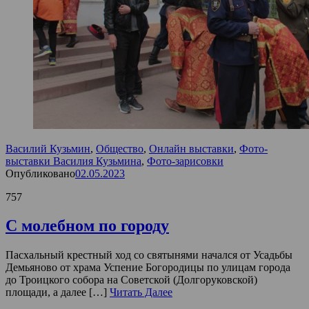
Василий Кузьмин
,
Общество
,
Онлайн выставки
,
Фото-
выставки Василия Кузьмина
,
Фото-зарисовки
Опубликовано
02.05.2023
757
С молебном по городу
Пасхальный крестный ход со святынями начался от Усадьбы
Демьяново от храма Успение Богородицы по улицам города
до Троицкого собора на Советской (Долгоруковской)
площади, а далее […]
Читать Далее