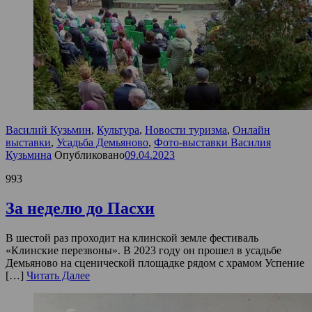
Василий Кузьмин
,
Культура
,
Новости туризма
,
Онлайн
выставки
,
Усадьба Демьяново
,
Фото-выставки Василия
Кузьмина
Опубликовано
09.04.2023
993
За неделю до Пасхи
В шестой раз проходит на клинской земле фестиваль
«Клинские перезвоны». В 2023 году он прошел в усадьбе
Демьяново на сценической площадке рядом с храмом Успение
[…]
Читать Далее