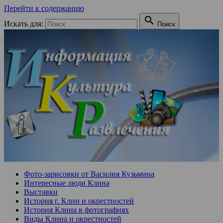
Перейти к содержанию

Искать для:
Поиск
Фото-зарисовки от Василия Кузьмина
Интересные люди Клина
Выставки
История г. Клин и окрестностей
История Клина в фотографиях
Виды Клина и окрестностей