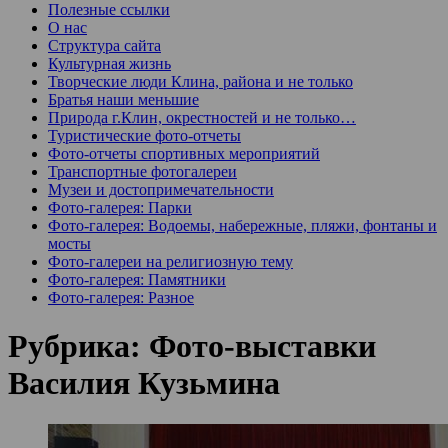
Полезные ссылки
О нас
Структура сайта
Культурная жизнь
Творческие люди Клина, района и не только
Братья наши меньшие
Природа г.Клин, окрестностей и не только…
Туристические фото-отчеты
Фото-отчеты спортивных мероприятий
Транспортные фотогалереи
Музеи и достопримечательности
Фото-галерея: Парки
Фото-галерея: Водоемы, набережные, пляжи, фонтаны и
мосты
Фото-галереи на религиозную тему
Фото-галерея: Памятники
Фото-галерея: Разное
Рубрика:
Фото-выставки
Василия Кузьмина