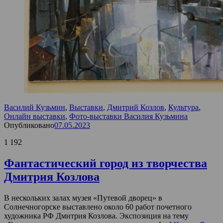
Василий Кузьмин
,
Выставки
,
Дмитрий Козлов
,
Культура
,
Онлайн выставки
,
Фото-выставки Василия Кузьмина
Опубликовано
07.05.2023
1 192
Фантастический город из творчества
Дмитрия Козлова
В нескольких залах музея «Путевой дворец» в
Солнечногорске выставлено около 60 работ почетного
художника РФ Дмитрия Козлова. Экспозиция на тему