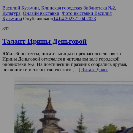
Василий Кузьмин
,
Клинская городская библиотека №2
,
Культура
,
Онлайн выставки
,
Фото-выставки Василия
Кузьмина
Опубликовано
14.04.2023
21.04.2023
892
Талант Ирины Деньговой
Юбилей поэтессы, писательницы и прекрасного человека —
Ирины Деньговой отмечался в читальном зале городской
библиотеки №2. На поэтический праздник собрались друзья,
поклонники и члены творческого […]
Читать Далее