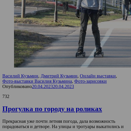
Василий Кузьмин
,
Дмитрий Кузьмин
,
Онлайн выставки
,
Фото-выставки Василия Кузьмина
,
Фото-зарисовки
Опубликовано
20.04.2023
20.04.2023
732
Прогулка по городу на роликах
Прекрасная уже почти летняя погода, дала возможность
порадоваться и детворе. На улицы и тротуары выкатились и