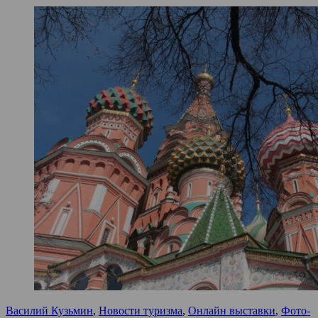
Василий Кузьмин
,
Новости туризма
,
Онлайн выставки
,
Фото-