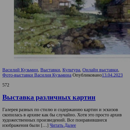
Василий Кузьмин
,
Выставки
,
Культура
,
Онлайн выставки
,
Фото-выставки Василия Кузьмина
Опубликовано
13.04.2023
572
Выставка различных картин
Галерея разных по стилю и содержанию картин и эскизов
скопилась в архиве как бы случайно. Хотя это просто архив
художественных произведений. Все понравившиеся
изображения были […]
Читать Далее