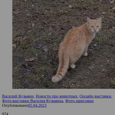
Василий Кузьмин
,
Новости про животных
,
Онлайн выставки
,
Фото-выставки Василия Кузьмина
,
Фото-зарисовки
Опубликовано
05.04.2023
974