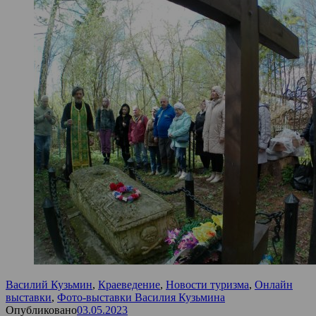
Василий Кузьмин
,
Краеведение
,
Новости туризма
,
Онлайн
выставки
,
Фото-выставки Василия Кузьмина
Опубликовано
03.05.2023