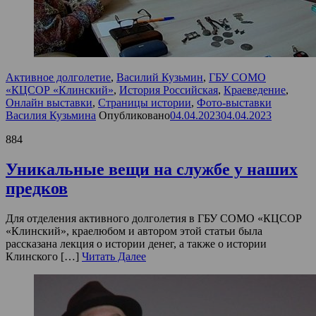
Активное долголетие
,
Василий Кузьмин
,
ГБУ СОМО
«КЦСОР «Клинский»
,
История Российская
,
Краеведение
,
Онлайн выставки
,
Страницы истории
,
Фото-выставки
Василия Кузьмина
Опубликовано
04.04.2023
04.04.2023
884
Уникальные вещи на службе у наших
предков
Для отделения активного долголетия в ГБУ СОМО «КЦСОР
«Клинский», краелюбом и автором этой статьи была
рассказана лекция о истории денег, а также о истории
Клинского […]
Читать Далее