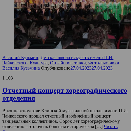
Василий Кузьмин
,
Детская школа искусств имени П.И.
Чайковского
,
Культура
,
Онлайн выставки
,
Фото-выставки
Василия Кузьмина
Опубликовано
27.04.2023
27.04.2023
1 103
Отчетный концерт хореографического
отделения
В концертном зале Клинской музыкальной школы имени П.И.
Чайковского прошел отчетный и юбилейный концерт
танцевальных коллективов. Сорок лет хореографическому
отделению – это очень большая историческая […]
Читать