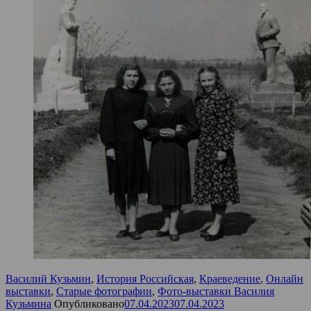
Василий Кузьмин
,
История Российская
,
Краеведение
,
Онлайн
выставки
,
Старые фотографии
,
Фото-выставки Василия
Кузьмина
Опубликовано
07.04.2023
07.04.2023