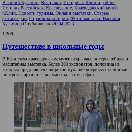
Василий Кузьмин
,
Выставки
,
История г. Клин и района
,
История Российская
,
Краеведение
,
Краеведческий музей
г.Клин
,
Новости туризма
,
Онлайн выставки
,
Старые
фотографии
,
Страницы истории
,
Фото-выставки Василия
Кузьмина
Опубликовано
20.04.2023
1 206
Путешествие в школьные годы
В Клинском краеведческом музее открылась интереснейшая и
масштабная выставка. Более 300 экспонатов, половина из
которых представлена широкой публике впервые: старинные
портреты, архивные документы, фотографии.