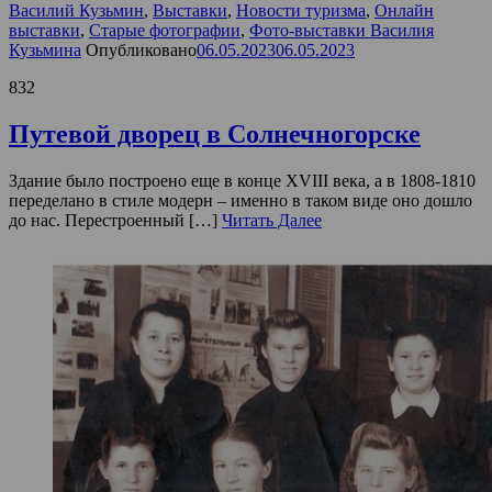
Василий Кузьмин
,
Выставки
,
Новости туризма
,
Онлайн
выставки
,
Старые фотографии
,
Фото-выставки Василия
Кузьмина
Опубликовано
06.05.2023
06.05.2023
832
Путевой дворец в Солнечногорске
Здание было построено еще в конце XVIII века, а в 1808-1810
переделано в стиле модерн – именно в таком виде оно дошло
до нас. Перестроенный […]
Читать Далее