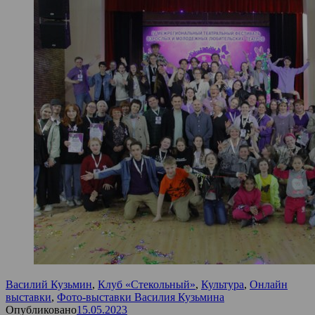
Василий Кузьмин
,
Клуб «Стекольный»
,
Культура
,
Онлайн
выставки
,
Фото-выставки Василия Кузьмина
Опубликовано
15.05.2023