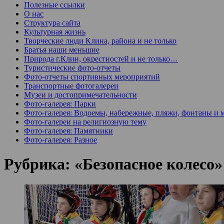
Полезные ссылки
О нас
Структура сайта
Культурная жизнь
Творческие люди Клина, района и не только
Братья наши меньшие
Природа г.Клин, окрестностей и не только…
Туристические фото-отчеты
Фото-отчеты спортивных мероприятий
Транспортные фотогалереи
Музеи и достопримечательности
Фото-галерея: Парки
Фото-галерея: Водоемы, набережные, пляжи, фонтаны и 
Фото-галереи на религиозную тему
Фото-галерея: Памятники
Фото-галерея: Разное
Рубрика:
«Безопасное колесо»