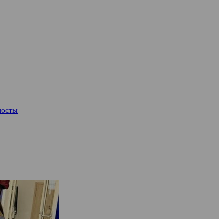
мосты