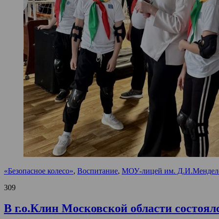
«Безопасное колесо»
,
Воспитание
,
МОУ-лицей им. Д.И.Мендел
309
В г.о.Клин Московской области состоял