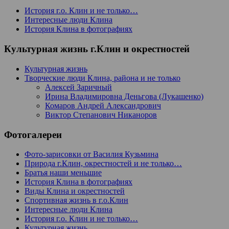
История г.о. Клин и не только…
Интересные люди Клина
История Клина в фотографиях
Культурная жизнь г.Клин и окрестностей
Культурная жизнь
Творческие люди Клина, района и не только
Алексей Заричный
Ирина Владимировна Деньгова (Лукашенко)
Комаров Андрей Александрович
Виктор Степанович Никаноров
Фотогалереи
Фото-зарисовки от Василия Кузьмина
Природа г.Клин, окрестностей и не только…
Братья наши меньшие
История Клина в фотографиях
Виды Клина и окрестностей
Спортивная жизнь в г.о.Клин
Интересные люди Клина
История г.о. Клин и не только…
Культурная жизнь