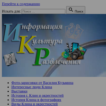
Перейти к содержанию

Искать для:
Поиск
Фото-зарисовки от Василия Кузьмина
Интересные люди Клина
Выставки
История г. Клин и окрестностей
История Клина в фотографиях
Виды Клина и окрестностей