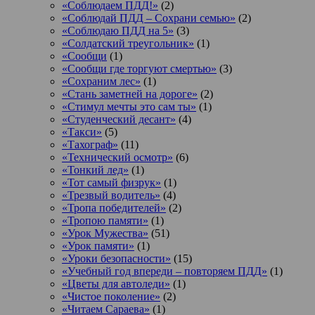
«Соблюдаем ПДД!»
(2)
«Соблюдай ПДД – Сохрани семью»
(2)
«Соблюдаю ПДД на 5»
(3)
«Солдатский треугольник»
(1)
«Сообщи
(1)
«Сообщи где торгуют смертью»
(3)
«Сохраним лес»
(1)
«Стань заметней на дороге»
(2)
«Стимул мечты это сам ты»
(1)
«Студенческий десант»
(4)
«Такси»
(5)
«Тахограф»
(11)
«Технический осмотр»
(6)
«Тонкий лед»
(1)
«Тот самый физрук»
(1)
«Трезвый водитель»
(4)
«Тропа победителей»
(2)
«Тропою памяти»
(1)
«Урок Мужества»
(51)
«Урок памяти»
(1)
«Уроки безопасности»
(15)
«Учебный год впереди – повторяем ПДД»
(1)
«Цветы для автоледи»
(1)
«Чистое поколение»
(2)
«Читаем Сараева»
(1)