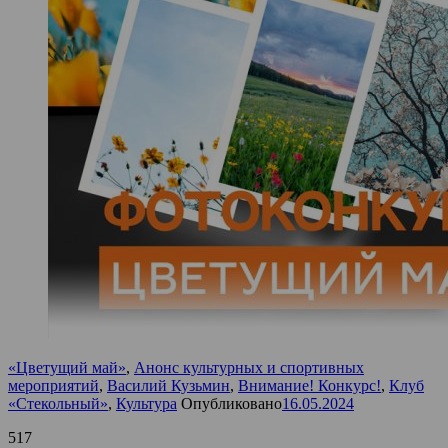
«Цветущий май»
,
Анонс культурных и спортивных
мероприятий
,
Василий Кузьмин
,
Внимание! Конкурс!
,
Клуб
«Стекольный»
,
Культура
Опубликовано
16.05.2024
517