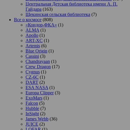
Центральная Детская библиотека имени А. П.
Гайдара
(163)
Щекинская сельская библиотека
(7)
Все о космосе
(808)
«Кондор-ФКА»
(1)
ALMA
(1)
Apollo
(1)
ART-XC
(1)
Artemis
(6)
Blue Origin
(1)
Cassini
(3)
Chandrayaan
(1)
Crew Dragon
(17)
Cygnus
(1)
CZ-6C
(1)
DART
(2)
ESA NASA
(1)
Europa Clipper
(3)
ExoMars
(1)
Falcon
(5)
Hubble
(7)
InSight
(2)
James Webb
(36)
JUICE
(2)
LOFAR
(1)