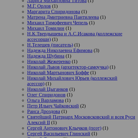
Лариса Михайловна Титова
(1)
М.Г. Орлов
(1)
Маргарита Спиридонова
(1)
Матрена Дмитриевна Пантилеева
(1)
Михаил Тимофеевич Чепель
(1)
Михаил Томилин
(1)
Н.К.Твердышева и А.С.Исакова (коллежские
ассесорши)
(1)
Н.Телешев (писатель)
(1)
Надежда Николаевна Ефимова
(3)
Надежда Шубина
(1)
Николай Жежеренко
(1)
Николай Львов (архитектор-самоучка)
(1)
Николай Мартынович Боффе
(1)
Николай Михайлович Юрьев (коллежский
асессор)
(1)
Николай Цыганков
(1)
Олег Спиридонов
(1)
Ольга Варламова
(1)
Петр Ильич Чайковский
(2)
Раиса Дроздова
(1)
Святейший Патриарх Московсковский и всея Руси
Алексий II
(1)
Сергей Антонович Клычков (поэт)
(1)
Сергей Васильевич Глинский
(1)