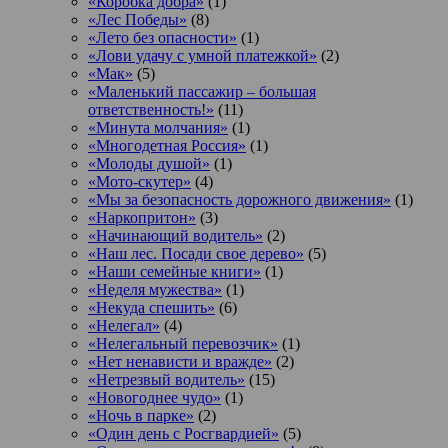
«Коробка добра»
(1)
«Лес Победы»
(8)
«Лето без опасности»
(1)
«Лови удачу с умной платежкой»
(2)
«Мак»
(5)
«Маленький пассажир – большая
ответственность!»
(11)
«Минута молчания»
(1)
«Многодетная Россия»
(1)
«Молоды душой»
(1)
«Мото-скутер»
(4)
«Мы за безопасность дорожного движения»
(1)
«Наркопритон»
(3)
«Начинающий водитель»
(2)
«Наш лес. Посади свое дерево»
(5)
«Наши семейные книги»
(1)
«Неделя мужества»
(1)
«Некуда спешить»
(6)
«Нелегал»
(4)
«Нелегальный перевозчик»
(1)
«Нет ненависти и вражде»
(2)
«Нетрезвый водитель»
(15)
«Новогоднее чудо»
(1)
«Ночь в парке»
(2)
«Один день с Росгвардией»
(5)