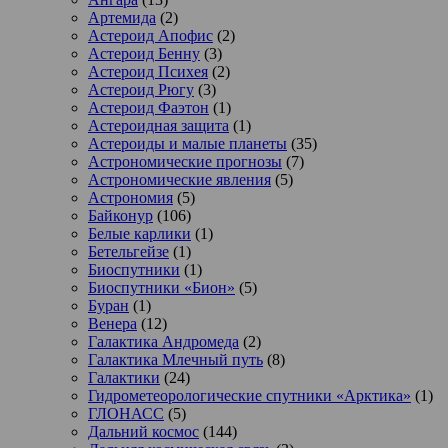
Артемида
(2)
Астероид Апофис
(2)
Астероид Бенну
(3)
Астероид Психея
(2)
Астероид Рюгу
(3)
Астероид Фаэтон
(1)
Астероидная защита
(1)
Астероиды и малые планеты
(35)
Астрономические прогнозы
(7)
Астрономические явления
(5)
Астрономия
(5)
Байконур
(106)
Белые карлики
(1)
Бетельгейзе
(1)
Биоспутники
(1)
Биоспутники «Бион»
(5)
Буран
(1)
Венера
(12)
Галактика Андромеда
(2)
Галактика Млечный путь
(8)
Галактики
(24)
Гидрометеорологические спутники «Арктика»
(1)
ГЛОНАСС
(5)
Дальний космос
(144)