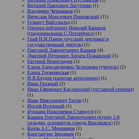
Виталий Павлович Лагутенко
(1)
Владимир Чернышов
(1)
Вячеслав Моисеевич Пернавский
(11)
Гельмут Вайссвальд
(1)
Генерал-лейтенант Николай Баранов
(градоначальник С.Петербурга)
(1)
Граф Н.И.Панин (русский дипломат и
государственный деятель)
(1)
Григорий Лаврентьевич Кашаев
(4)
Дмитрий Петрович Лопата Пожарский
(1)
Евгений Виноградов
(1)
Елена Александровна Челнокова (учитель)
(2)
Елена Таужнянская
(1)
И.Я.Блудов (капитан артиллерии)
(1)
Иван Грозный
(2)
Иван Ефимович Кислинский (отставной генерал)
(1)
Иван Максимович Титов
(1)
Иосиф Волоцкий
(1)
Иулиана Николаевна Стародуб
(1)
Кашаев Григорий Лаврентьевич (купец 2-й
гильдии, основатель города Высоковск)
(2)
Князь А.С. Меншиков
(1)
Константин Зиновьев
(1)