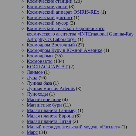
Космические станции
(20)
Космические уроки
(8)
Космический аппарат OSIRIS-REx
(1)
Космический диктант
(1)
Космический мусор
(3)
Космический телескоп Европейского
космического агентства «INTErnational Gamma-Ray
Astrophysics Laboratory»
(1)
Космодром Восточный
(27)
Космодром Куру в Южной Америке
(1)
Космодромы
(35)
Космонавты
(134)
КОСПАС-САРСАТ
(2)
Ланьюэ
(1)
Луна
(56)
Лунная база
(1)
Лунная миссия Artemis
(3)
Луноходы
(1)
Магнитное поле
(4)
Магнитные бури
(11)
Малая планета Ганимед
(1)
Малая планета Европа
(6)
Малая планета Титан
(2)
Малый исследовательский модуль «Рассвет»
(1)
Марс
(34)