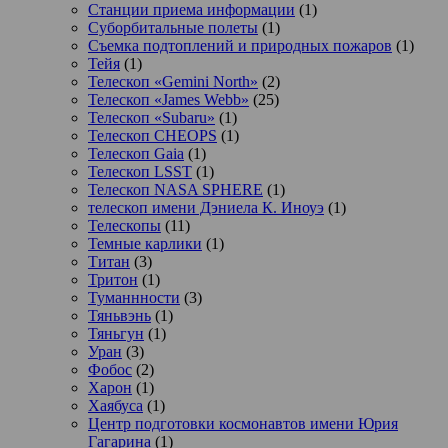
Станции приема информации
(1)
Суборбитальные полеты
(1)
Съемка подтоплений и природных пожаров
(1)
Тейя
(1)
Телескоп «Gemini North»
(2)
Телескоп «James Webb»
(25)
Телескоп «Subaru»
(1)
Телескоп CHEOPS
(1)
Телескоп Gaia
(1)
Телескоп LSST
(1)
Телескоп NASA SPHERE
(1)
телескоп имени Дэниела К. Иноуэ
(1)
Телескопы
(11)
Темные карлики
(1)
Титан
(3)
Тритон
(1)
Туманнности
(3)
Тяньвэнь
(1)
Тяньгун
(1)
Уран
(3)
Фобос
(2)
Харон
(1)
Хаябуса
(1)
Центр подготовки космонавтов имени Юрия
Гагарина
(1)