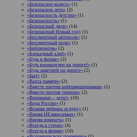
«Безопасное колесо»
(1)
«Безопасное лето»
(2)
«Безопасность детства»
(1)
«Безопасность»
(1)
«Безопасный двор»
(14)
«Безопасный Новый год»
(1)
«Бессмертный автополк»
(1)
«Бессмертный полк»
(1)
«Библионочь»
(2)
«Блокадный хлеб»
(1)
«Будь в форме»
(2)
«Будь внимателен на дороге!»
(1)
«Будь заметней на дороге»
(2)
«Быт»
(2)
«Вахта памяти»
(2)
«Вместе против кибермошенников»
(1)
«Вместе против террора»
(2)
«Внимание – дети!»
(10)
«Вода России»
(1)
«Возьми ребенка за руку»
(1)
«Время НЕзависимых»
(1)
«Время помнить»
(1)
«Всегда в строю»
(4)
«Всегда в форме»
(10)
«Вспомним всех поименно»
(1)