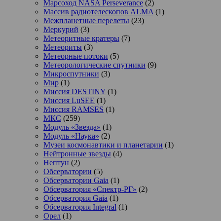
Марсоход NASA Perseverance
(2)
Массив радиотелескопов ALMA
(1)
Межпланетные перелеты
(23)
Меркурий
(3)
Метеоритные кратеры
(7)
Метеориты
(3)
Метеорные потоки
(5)
Метеорологические спутники
(9)
Микроспутники
(3)
Мир
(1)
Миссия DESTINY
(1)
Миссия LuSEE
(1)
Миссия RAMSES
(1)
МКС
(259)
Модуль «Звезда»
(1)
Модуль «Наука»
(2)
Музеи космонавтики и планетарии
(1)
Нейтронные звезды
(4)
Нептун
(2)
Обсерватории
(5)
Обсерватории Gaia
(1)
Обсерватория «Спектр-РГ»
(2)
Обсерватория Gaia
(1)
Обсерватория Integral
(1)
Орел
(1)