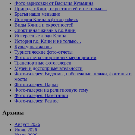
Фото-зарисовки от Василия Кузьмина
Природа г.Клин, окрестностей и не только…
Братья наши меньшие
История Клина в фотографиях
Виды Клина и окрестностей
Спортивная жизнь в г.о.Клин
Интересные люди Клина
История г.о. Клин и не только…
Культурная жизнь
Туристические фото-отчеты
Фото-отчеты спортивных мероприятий
Транспортные фотогалереи
Музеи и достопримечательности
Фото-галерея: Водоемы, набережные, пляжи, фонтаны и
мосты
Фото-галерея: Парки
Фото-галереи на религиозную тему
Фото-галерея: Памятники
Фото-галерея: Разное
Архивы
Август 2026
Июль 2026