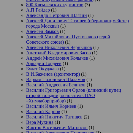
800 Кремлевских курсантов
(3)
А.П.Гайдар
(1)
Александр Петрович Шлягин
(1)
Алексей Данилович Татищев (обер-полицмейстер
города Москвы)
(1)
Алексей Замков
(1)
Алексей Михайлович Пустовалов (герой
Советского союза)
(1)
Алексей Николаевич Чернышов
(1)
Анатолий Владимирович Засов
(1)
Андрей Михайлович Колычев
(1)
Аркадий Гордеев
(1)
Булат Окуджава
(1)
В.И.Баженов (архитектор)
(1)
Варлам Тихонович Шаламов
(1)
Василий Андреевич Беликов
(1)
Василий Григорьевич Орлов (клинский купец
второй гильдии, основатель ПАО
«Химлаборприбор)
(1)
Василий Ильич Корнеев
(1)
Василий Карпов
(1)
Василий Никитич Татищев
(2)
Вера Мухина
(1)
Виктор Васильевич Матросов
(1)
Виталий Алексеевич Пустовалов
(1)