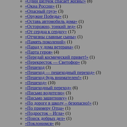
«Один щелчок спасает жизнь!»
(8)
«Окна России»
(1)
«Опасный груз»
(3)
«Оружие Победы»
(1)
«Оставь автомобиль дома»
(1)
«Осторожно, тонкий лед»
(2)
«От сердца к сердцу»
(17)
«Отчизны славные сыны»
(1)
«Память поколений»
(1)
«Парад у дома ветерана»
(1)
«Парта героя»
(4)
«Передай космический привет!»
(1)
«Перекресток — Светофор»
(3)
«Пешеход
(3)
«Пешеход — пешеходный переход»
(3)
«Пешеход будь внимателен!»
(1)
«Пешеход»
(10)
«Пешеходный переход»
(6)
«Письмо водителю»
(3)
«Письмо защитнику»
(1)
«По дороге в школу – безопасно!»
(1)
«По примеру Отца»
(1)
«Подросток ‒ Игла»
(1)
«Поиск добрых дел»
(1)
«Поклонимся»
(6)