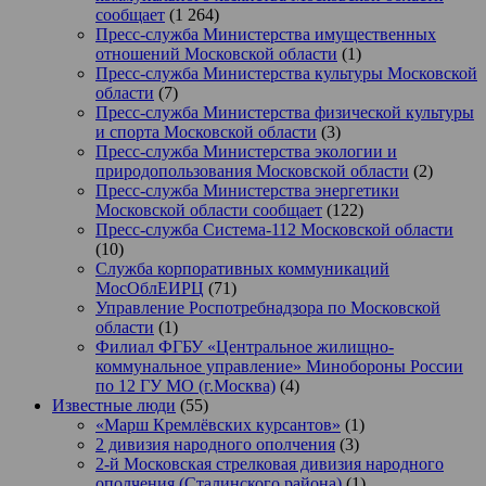
сообщает
(1 264)
Пресс-служба Министерства имущественных
отношений Московской области
(1)
Пресс-служба Министерства культуры Московской
области
(7)
Пресс-служба Министерства физической культуры
и спорта Московской области
(3)
Пресс-служба Министерства экологии и
природопользования Московской области
(2)
Пресс-служба Министерства энергетики
Московской области сообщает
(122)
Пресс-служба Система-112 Московской области
(10)
Служба корпоративных коммуникаций
МосОблЕИРЦ
(71)
Управление Роспотребнадзора по Московской
области
(1)
Филиал ФГБУ «Центральное жилищно-
коммунальное управление» Минобороны России
по 12 ГУ МО (г.Москва)
(4)
Известные люди
(55)
«Марш Кремлёвских курсантов»
(1)
2 дивизия народного ополчения
(3)
2-й Московская стрелковая дивизия народного
ополчения (Сталинского района)
(1)