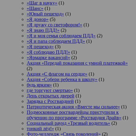
«Шаг в науку»
(1)
«Шанс»
(1)
«Юный пешеход»
(1)
«Я донор»
(5)
«Я дружу со светофором!»
(1)
«Я знаю ПДД!»
(2)
«Я и моя семья соблюдаем ПДД»
(2)
«Я и папа соблюдаем ПДД»
(1)
«Я пешеход»
(3)
«Я соблюдаю ПДД!»
(1)
«Ярмарке вакансий»
(2)
Акция «Передай показания с умной платежкой»
(2)
Акция «С флагом на сердце»
(1)
Акция «Собери ребенка в школу»
(1)
будь ярким»
(1)
где торгуют смертью»
(1)
День открытых дверей
(1)
Зарядка с Росгвардией
(1)
Патриотическая акция «Вместе мы сильнее»
(1)
Подмосковные росгвардейцы приступили к
обучению по программе «Росгвардия Драйв»
(1)
Социальный раунд «Трезвый водитель»
(2)
тонкий лёд!»
(1)
Фото-челлендж «Связь поколений»
(2)