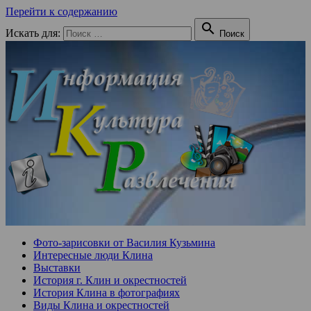
Перейти к содержанию

Искать для:
Поиск
Фото-зарисовки от Василия Кузьмина
Интересные люди Клина
Выставки
История г. Клин и окрестностей
История Клина в фотографиях
Виды Клина и окрестностей