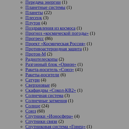
Передача энергии
(1)
Планетные системы
(1)
Планеты
(22)
Плесецк
(3)
Плутон
(4)
Поздравления из космоса
(1)
Прогноз «космической погоды»
(1)
Прогресс
(86)
Проект «Космическая Россия»
(1)
Противоастероидная защита
(1)
Протон-М
(2)
Радиотелескопы
(2)
Разгонный блок «Орион»
(1)
Ракета-носитель «Союз»
(41)
Ракеты-носители
(6)
Сатурн
(4)
Сверхновые
(6)
Скафандры «Сокол-КВ2»
(1)
Солнечная система
(3)
Солнечные затмения
(1)
Солнце
(24)
Союз
(60)
Спутники «Ионосфера»
(4)
Спутники связи
(2)
Спутниковая система «Гонец»
(1)