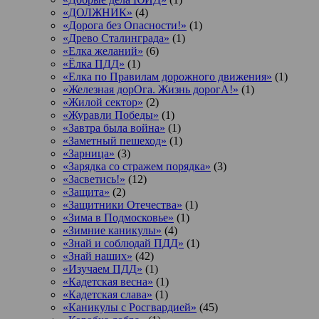
«ДОЛЖНИК»
(4)
«Дорога без Опасности!»
(1)
«Древо Сталинграда»
(1)
«Елка желаний»
(6)
«Ёлка ПДД»
(1)
«Елка по Правилам дорожного движения»
(1)
«Железная дорОга. Жизнь дорогА!»
(1)
«Жилой сектор»
(2)
«Журавли Победы»
(1)
«Завтра была война»
(1)
«Заметный пешеход»
(1)
«Зарница»
(3)
«Зарядка со стражем порядка»
(3)
«Засветись!»
(12)
«Защита»
(2)
«Защитники Отечества»
(1)
«Зима в Подмосковье»
(1)
«Зимние каникулы»
(4)
«Знай и соблюдай ПДД»
(1)
«Знай наших»
(42)
«Изучаем ПДД»
(1)
«Кадетская весна»
(1)
«Кадетская слава»
(1)
«Каникулы с Росгвардией»
(45)