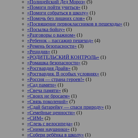
«Полицейский Дед Мороз»
(5)
«Помоги пойти учиться»
(1)
«Помоги собраться в школу»
(1)
«Помочь без лишних слов»
(3)
«Посвящение первоклассников в пешеходы»
(1)
«Посылка бойцу»
(1)
«Разговоры о важном»
(1)
«Ребенок – пассажир пешеход»
(4)
«Ремень безопасности»
(3)
«Рецидив»
(1)
«РОДИТЕЛЬСКИЙ КОНТРОЛЬ»
(1)
«Ромашка безопасности»
(2)
«Росгвардия Драйв»
(3)
«Росгвардия. В особых условиях»
(1)
«Россия — страна героев!»
(1)
«Сад памяти»
(1)
«Свеча памяти»
(6)
«Своих не бросаем»
(1)
«Связь поколений»
(7)
«Сдай батарейку — спаси природу»
(1)
«Семейные ценности»
(1)
«СИМ»
(2)
«Слезь с велосипеда»
(1)
«Сними наушники»
(1)
«Собери ребёнка в школу»
(1)