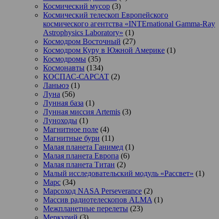
Космический мусор
(3)
Космический телескоп Европейского
космического агентства «INTErnational Gamma-Ray
Astrophysics Laboratory»
(1)
Космодром Восточный
(27)
Космодром Куру в Южной Америке
(1)
Космодромы
(35)
Космонавты
(134)
КОСПАС-САРСАТ
(2)
Ланьюэ
(1)
Луна
(56)
Лунная база
(1)
Лунная миссия Artemis
(3)
Луноходы
(1)
Магнитное поле
(4)
Магнитные бури
(11)
Малая планета Ганимед
(1)
Малая планета Европа
(6)
Малая планета Титан
(2)
Малый исследовательский модуль «Рассвет»
(1)
Марс
(34)
Марсоход NASA Perseverance
(2)
Массив радиотелескопов ALMA
(1)
Межпланетные перелеты
(23)
Меркурий
(3)