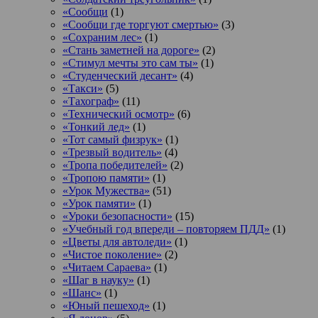
«Сообщи
(1)
«Сообщи где торгуют смертью»
(3)
«Сохраним лес»
(1)
«Стань заметней на дороге»
(2)
«Стимул мечты это сам ты»
(1)
«Студенческий десант»
(4)
«Такси»
(5)
«Тахограф»
(11)
«Технический осмотр»
(6)
«Тонкий лед»
(1)
«Тот самый физрук»
(1)
«Трезвый водитель»
(4)
«Тропа победителей»
(2)
«Тропою памяти»
(1)
«Урок Мужества»
(51)
«Урок памяти»
(1)
«Уроки безопасности»
(15)
«Учебный год впереди – повторяем ПДД»
(1)
«Цветы для автоледи»
(1)
«Чистое поколение»
(2)
«Читаем Сараева»
(1)
«Шаг в науку»
(1)
«Шанс»
(1)
«Юный пешеход»
(1)