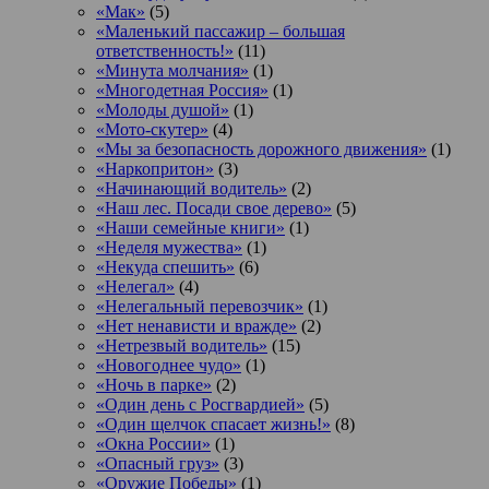
«Мак»
(5)
«Маленький пассажир – большая
ответственность!»
(11)
«Минута молчания»
(1)
«Многодетная Россия»
(1)
«Молоды душой»
(1)
«Мото-скутер»
(4)
«Мы за безопасность дорожного движения»
(1)
«Наркопритон»
(3)
«Начинающий водитель»
(2)
«Наш лес. Посади свое дерево»
(5)
«Наши семейные книги»
(1)
«Неделя мужества»
(1)
«Некуда спешить»
(6)
«Нелегал»
(4)
«Нелегальный перевозчик»
(1)
«Нет ненависти и вражде»
(2)
«Нетрезвый водитель»
(15)
«Новогоднее чудо»
(1)
«Ночь в парке»
(2)
«Один день с Росгвардией»
(5)
«Один щелчок спасает жизнь!»
(8)
«Окна России»
(1)
«Опасный груз»
(3)
«Оружие Победы»
(1)