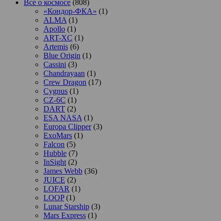
Все о космосе
(808)
«Кондор-ФКА»
(1)
ALMA
(1)
Apollo
(1)
ART-XC
(1)
Artemis
(6)
Blue Origin
(1)
Cassini
(3)
Chandrayaan
(1)
Crew Dragon
(17)
Cygnus
(1)
CZ-6C
(1)
DART
(2)
ESA NASA
(1)
Europa Clipper
(3)
ExoMars
(1)
Falcon
(5)
Hubble
(7)
InSight
(2)
James Webb
(36)
JUICE
(2)
LOFAR
(1)
LOOP
(1)
Lunar Starship
(3)
Mars Express
(1)