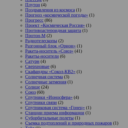
Плутон
(4)
Поздравления из космоса
(1)
Прогноз «космической погоды»
(1)
Прогресс
(86)
Проект «Космическая Россия»
(1)
Противоастероидная защита
(1)
Протон-М
(2)
Радиотелескопы
(2)
Разгонный блок «Орион»
(1)
Ракета-носитель «Союз»
(41)
Ракеты-носители
(6)
Сатурн
(4)
Сверхновые
(6)
Скафандры «Сокол-КВ2»
(1)
Солнечная система
(3)
Солнечные затмения
(1)
Солнце
(24)
Союз
(60)
Спутники «Ионосфера»
(4)
Спутники связи
(2)
Спутниковая система «Гонец»
(1)
Станции приема информации
(1)
Суборбитальные полеты
(1)
Съемка подтоплений и природных пожаров
(1)