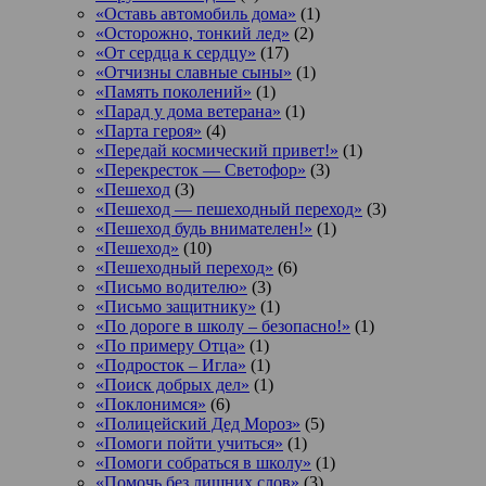
«Оставь автомобиль дома»
(1)
«Осторожно, тонкий лед»
(2)
«От сердца к сердцу»
(17)
«Отчизны славные сыны»
(1)
«Память поколений»
(1)
«Парад у дома ветерана»
(1)
«Парта героя»
(4)
«Передай космический привет!»
(1)
«Перекресток — Светофор»
(3)
«Пешеход
(3)
«Пешеход — пешеходный переход»
(3)
«Пешеход будь внимателен!»
(1)
«Пешеход»
(10)
«Пешеходный переход»
(6)
«Письмо водителю»
(3)
«Письмо защитнику»
(1)
«По дороге в школу – безопасно!»
(1)
«По примеру Отца»
(1)
«Подросток ‒ Игла»
(1)
«Поиск добрых дел»
(1)
«Поклонимся»
(6)
«Полицейский Дед Мороз»
(5)
«Помоги пойти учиться»
(1)
«Помоги собраться в школу»
(1)
«Помочь без лишних слов»
(3)