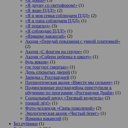
«Я донор»
(5)
«Я дружу со светофором!»
(1)
«Я знаю ПДД!»
(2)
«Я и моя семья соблюдаем ПДД»
(2)
«Я и папа соблюдаем ПДД»
(1)
«Я пешеход»
(3)
«Я соблюдаю ПДД!»
(1)
«Ярмарке вакансий»
(2)
Акция «Передай показания с умной платежкой»
(2)
Акция «С флагом на сердце»
(1)
Акция «Собери ребенка в школу»
(1)
будь ярким»
(1)
где торгуют смертью»
(1)
День открытых дверей
(1)
Зарядка с Росгвардией
(1)
Патриотическая акция «Вместе мы сильнее»
(1)
Подмосковные росгвардейцы приступили к
обучению по программе «Росгвардия Драйв»
(1)
Социальный раунд «Трезвый водитель»
(2)
тонкий лёд!»
(1)
Фото-челлендж «Связь поколений»
(2)
Экологическая акция «Чистый берег»
(1)
Ярмарка вакансий
(1)
Без рубрики
(1)