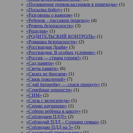
«Посвящение первоклассников в пешеходы»
(1)
«Посылка бойцу»
(1)
«Разговоры о важном»
(1)
«Ребенок – пассажир пешеход»
(4)
«Ремень безопасности»
(3)
«Рецидив»
(1)
«РОДИТЕЛЬСКИЙ КОНТРОЛЬ»
(1)
«Ромашка безопасности»
(2)
«Росгвардия Драйв»
(3)
«Росгвардия. В особых условиях»
(1)
«Россия — страна героев!»
(1)
«Сад памяти»
(1)
«Свеча памяти»
(6)
«Своих не бросаем»
(1)
«Связь поколений»
(7)
«Сдай батарейку — спаси природу»
(1)
«Семейные ценности»
(1)
«СИМ»
(2)
«Слезь с велосипеда»
(1)
«Сними наушники»
(1)
«Собери ребёнка в школу»
(1)
«Соблюдаем ПДД!»
(2)
«Соблюдай ПДД – Сохрани семью»
(2)
«Соблюдаю ПДД на 5»
(3)
«Солдатский треугольник»
(1)