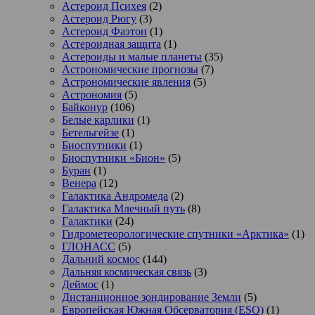
Астероид Психея
(2)
Астероид Рюгу
(3)
Астероид Фаэтон
(1)
Астероидная защита
(1)
Астероиды и малые планеты
(35)
Астрономические прогнозы
(7)
Астрономические явления
(5)
Астрономия
(5)
Байконур
(106)
Белые карлики
(1)
Бетельгейзе
(1)
Биоспутники
(1)
Биоспутники «Бион»
(5)
Буран
(1)
Венера
(12)
Галактика Андромеда
(2)
Галактика Млечный путь
(8)
Галактики
(24)
Гидрометеорологические спутники «Арктика»
(1)
ГЛОНАСС
(5)
Дальний космос
(144)
Дальняя космическая связь
(3)
Деймос
(1)
Дистанционное зондирование Земли
(5)
Европейская Южная Обсерватория (ESO)
(1)