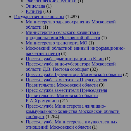
Экологические спутники
(1)
Энцелада
(1)
Юпитер
(16)
Государственные органы
(1 487)
Министерство здравоохранения Московской
области
(1)
Министерство сельского хозяйства и
продовольствия Московской области
(1)
Министерство транспорта МО
(1)
Московский областной единый информационно-
расчетный центр
(4)
Пресс-служба администрации го Клин
(1)
Пресс-служба вице-губернатора Московской
области Д.В. Пестова сообщает
(32)
Пресс-служба Губернатора Московской области
(2)
Пресс-служба заместителя Председателя
Правительства Московской области
(9)
Пресс-служба заместителя Председателя
Правительства Московской области
Е.А.Хромушина
(21)
Пресс-служба Министерства жилищно-
коммунального хозяйства Московской области
сообщает
(1 264)
Пресс-служба Министерства имущественных
отношений Московской области
(1)