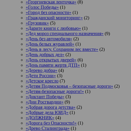
«Георгиевская ленточка»
(8)
«Голос Победы»
(1)
«Город без опасности»
(1)
«Гражданский мониторинг»
(2)
«Грузовик»
(5)
«Дарите книги с любовью»
(1)
«Дед мороз специального назначения»
(9)
«День без автомобиля»
(2)
«День белых журавлей»
(1)
«День в лесу. Сохраним лес вместе»
(2)
«День добрых дел»
(2)
«День открытых дверей»
(6)
«День памяти жертв ДТП»
(1)
«Дерево добра»
(4)
«Дети России»
(3)
«Детское кресло
(7)
«Детям Подмосковья – безопасные дороги»
(2)
«Детям-безопасные дороги!»
(1)
«Диктант Победы»
(3)
«Дни Росгвардии»
(9)
«Добрая дорога детства»
(2)
«Добрые дела ЮИД»
(1)
«ДОЛЖНИК»
(4)
«Дорога без Опасности!»
(1)
«Древо Сталинграда»
(1)