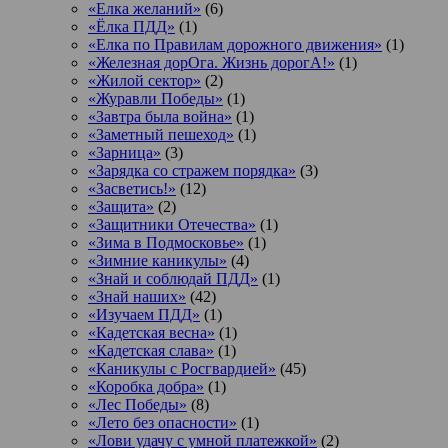
«Елка желаний»
(6)
«Ёлка ПДД»
(1)
«Елка по Правилам дорожного движения»
(1)
«Железная дорОга. Жизнь дорогА!»
(1)
«Жилой сектор»
(2)
«Журавли Победы»
(1)
«Завтра была война»
(1)
«Заметный пешеход»
(1)
«Зарница»
(3)
«Зарядка со стражем порядка»
(3)
«Засветись!»
(12)
«Защита»
(2)
«Защитники Отечества»
(1)
«Зима в Подмосковье»
(1)
«Зимние каникулы»
(4)
«Знай и соблюдай ПДД»
(1)
«Знай наших»
(42)
«Изучаем ПДД»
(1)
«Кадетская весна»
(1)
«Кадетская слава»
(1)
«Каникулы с Росгвардией»
(45)
«Коробка добра»
(1)
«Лес Победы»
(8)
«Лето без опасности»
(1)
«Лови удачу с умной платежкой»
(2)