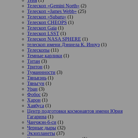
Тейя
(1)
Телескоп «Gemini North»
(2)
Телескоп «James Webb»
(25)
Телескоп «Subaru»
(1)
Телескоп CHEOPS
(1)
Телескоп Gaia
(1)
Телескоп LSST
(1)
Телескоп NASA SPHERE
(1)
телескоп имени Дэниела К. Иноуэ
(1)
Телескопы
(11)
Темные карлики
(1)
Титан
(3)
Тритон
(1)
Туманнности
(3)
Тяньвэнь
(1)
Тяньгун
(1)
Уран
(3)
Фобос
(2)
Харон
(1)
Хаябуса
(1)
Центр подготовки космонавтов имени Юрия
Гагарина
(1)
Чанчжэн-6-си
(1)
Черные дыры
(32)
Экзопланеты
(37)