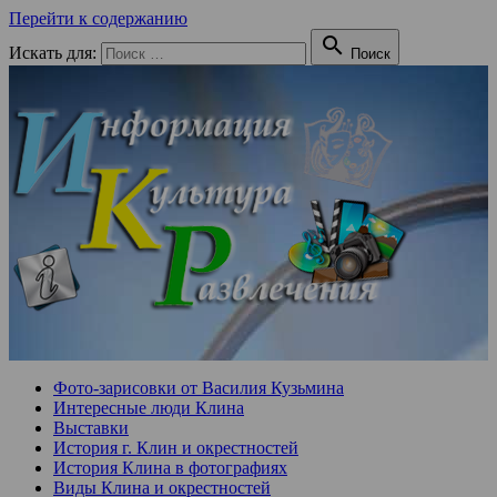
Перейти к содержанию

Искать для:
Поиск
Фото-зарисовки от Василия Кузьмина
Интересные люди Клина
Выставки
История г. Клин и окрестностей
История Клина в фотографиях
Виды Клина и окрестностей