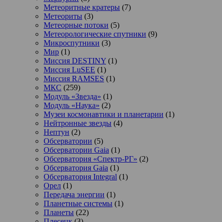
Метеоритные кратеры
(7)
Метеориты
(3)
Метеорные потоки
(5)
Метеорологические спутники
(9)
Микроспутники
(3)
Мир
(1)
Миссия DESTINY
(1)
Миссия LuSEE
(1)
Миссия RAMSES
(1)
МКС
(259)
Модуль «Звезда»
(1)
Модуль «Наука»
(2)
Музеи космонавтики и планетарии
(1)
Нейтронные звезды
(4)
Нептун
(2)
Обсерватории
(5)
Обсерватории Gaia
(1)
Обсерватория «Спектр-РГ»
(2)
Обсерватория Gaia
(1)
Обсерватория Integral
(1)
Орел
(1)
Передача энергии
(1)
Планетные системы
(1)
Планеты
(22)
Плесецк
(3)