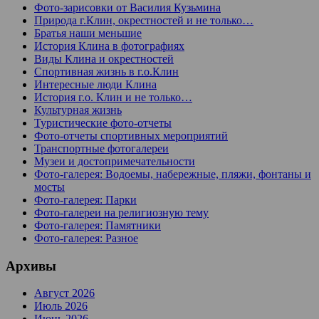
Фото-зарисовки от Василия Кузьмина
Природа г.Клин, окрестностей и не только…
Братья наши меньшие
История Клина в фотографиях
Виды Клина и окрестностей
Спортивная жизнь в г.о.Клин
Интересные люди Клина
История г.о. Клин и не только…
Культурная жизнь
Туристические фото-отчеты
Фото-отчеты спортивных мероприятий
Транспортные фотогалереи
Музеи и достопримечательности
Фото-галерея: Водоемы, набережные, пляжи, фонтаны и
мосты
Фото-галерея: Парки
Фото-галереи на религиозную тему
Фото-галерея: Памятники
Фото-галерея: Разное
Архивы
Август 2026
Июль 2026
Июнь 2026