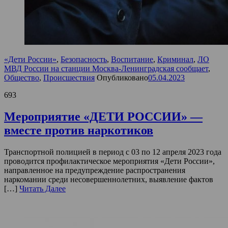
«Дети России»
,
Безопасность
,
Воспитание
,
Криминал
,
ЛО
МВД России на станции Москва-Ленинградская сообщает
,
Общество
,
Происшествия
Опубликовано
05.04.2023
693
Мероприятие «ДЕТИ РОССИИ» —
вместе против наркотиков
Транспортной полицией в период с 03 по 12 апреля 2023 года
проводится профилактическое мероприятия «Дети России»,
направленное на предупреждение распространения
наркомании среди несовершеннолетних, выявление фактов
[…]
Читать Далее