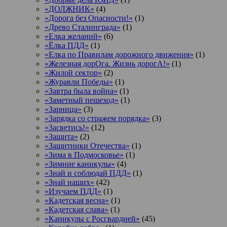
«ДОЛЖНИК»
(4)
«Дорога без Опасности!»
(1)
«Древо Сталинграда»
(1)
«Елка желаний»
(6)
«Ёлка ПДД»
(1)
«Елка по Правилам дорожного движения»
(1)
«Железная дорОга. Жизнь дорогА!»
(1)
«Жилой сектор»
(2)
«Журавли Победы»
(1)
«Завтра была война»
(1)
«Заметный пешеход»
(1)
«Зарница»
(3)
«Зарядка со стражем порядка»
(3)
«Засветись!»
(12)
«Защита»
(2)
«Защитники Отечества»
(1)
«Зима в Подмосковье»
(1)
«Зимние каникулы»
(4)
«Знай и соблюдай ПДД»
(1)
«Знай наших»
(42)
«Изучаем ПДД»
(1)
«Кадетская весна»
(1)
«Кадетская слава»
(1)
«Каникулы с Росгвардией»
(45)