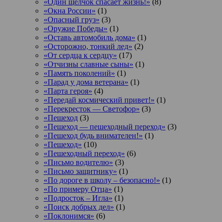
«Один щелчок спасает жизнь!»
(8)
«Окна России»
(1)
«Опасный груз»
(3)
«Оружие Победы»
(1)
«Оставь автомобиль дома»
(1)
«Осторожно, тонкий лед»
(2)
«От сердца к сердцу»
(17)
«Отчизны славные сыны»
(1)
«Память поколений»
(1)
«Парад у дома ветерана»
(1)
«Парта героя»
(4)
«Передай космический привет!»
(1)
«Перекресток — Светофор»
(3)
«Пешеход
(3)
«Пешеход — пешеходный переход»
(3)
«Пешеход будь внимателен!»
(1)
«Пешеход»
(10)
«Пешеходный переход»
(6)
«Письмо водителю»
(3)
«Письмо защитнику»
(1)
«По дороге в школу – безопасно!»
(1)
«По примеру Отца»
(1)
«Подросток ‒ Игла»
(1)
«Поиск добрых дел»
(1)
«Поклонимся»
(6)