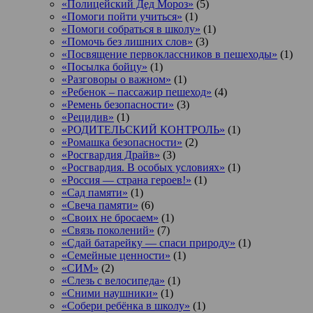
«Полицейский Дед Мороз»
(5)
«Помоги пойти учиться»
(1)
«Помоги собраться в школу»
(1)
«Помочь без лишних слов»
(3)
«Посвящение первоклассников в пешеходы»
(1)
«Посылка бойцу»
(1)
«Разговоры о важном»
(1)
«Ребенок – пассажир пешеход»
(4)
«Ремень безопасности»
(3)
«Рецидив»
(1)
«РОДИТЕЛЬСКИЙ КОНТРОЛЬ»
(1)
«Ромашка безопасности»
(2)
«Росгвардия Драйв»
(3)
«Росгвардия. В особых условиях»
(1)
«Россия — страна героев!»
(1)
«Сад памяти»
(1)
«Свеча памяти»
(6)
«Своих не бросаем»
(1)
«Связь поколений»
(7)
«Сдай батарейку — спаси природу»
(1)
«Семейные ценности»
(1)
«СИМ»
(2)
«Слезь с велосипеда»
(1)
«Сними наушники»
(1)
«Собери ребёнка в школу»
(1)