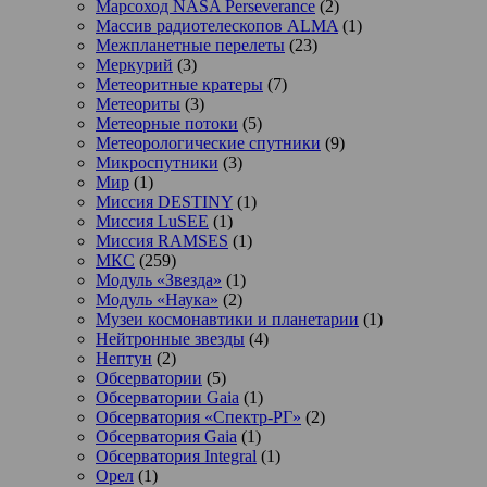
Марсоход NASA Perseverance
(2)
Массив радиотелескопов ALMA
(1)
Межпланетные перелеты
(23)
Меркурий
(3)
Метеоритные кратеры
(7)
Метеориты
(3)
Метеорные потоки
(5)
Метеорологические спутники
(9)
Микроспутники
(3)
Мир
(1)
Миссия DESTINY
(1)
Миссия LuSEE
(1)
Миссия RAMSES
(1)
МКС
(259)
Модуль «Звезда»
(1)
Модуль «Наука»
(2)
Музеи космонавтики и планетарии
(1)
Нейтронные звезды
(4)
Нептун
(2)
Обсерватории
(5)
Обсерватории Gaia
(1)
Обсерватория «Спектр-РГ»
(2)
Обсерватория Gaia
(1)
Обсерватория Integral
(1)
Орел
(1)