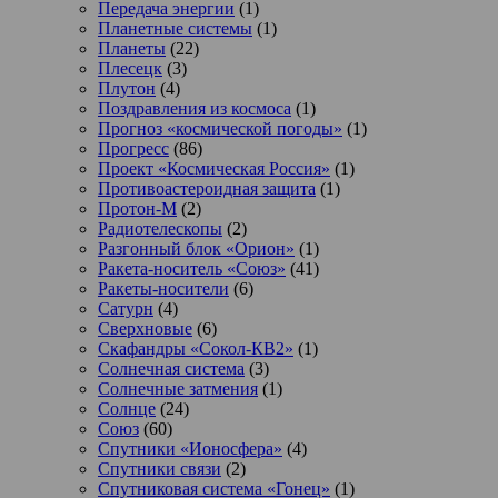
Передача энергии
(1)
Планетные системы
(1)
Планеты
(22)
Плесецк
(3)
Плутон
(4)
Поздравления из космоса
(1)
Прогноз «космической погоды»
(1)
Прогресс
(86)
Проект «Космическая Россия»
(1)
Противоастероидная защита
(1)
Протон-М
(2)
Радиотелескопы
(2)
Разгонный блок «Орион»
(1)
Ракета-носитель «Союз»
(41)
Ракеты-носители
(6)
Сатурн
(4)
Сверхновые
(6)
Скафандры «Сокол-КВ2»
(1)
Солнечная система
(3)
Солнечные затмения
(1)
Солнце
(24)
Союз
(60)
Спутники «Ионосфера»
(4)
Спутники связи
(2)
Спутниковая система «Гонец»
(1)