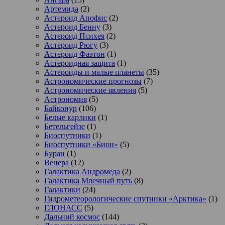
Артемида
(2)
Астероид Апофис
(2)
Астероид Бенну
(3)
Астероид Психея
(2)
Астероид Рюгу
(3)
Астероид Фаэтон
(1)
Астероидная защита
(1)
Астероиды и малые планеты
(35)
Астрономические прогнозы
(7)
Астрономические явления
(5)
Астрономия
(5)
Байконур
(106)
Белые карлики
(1)
Бетельгейзе
(1)
Биоспутники
(1)
Биоспутники «Бион»
(5)
Буран
(1)
Венера
(12)
Галактика Андромеда
(2)
Галактика Млечный путь
(8)
Галактики
(24)
Гидрометеорологические спутники «Арктика»
(1)
ГЛОНАСС
(5)
Дальний космос
(144)