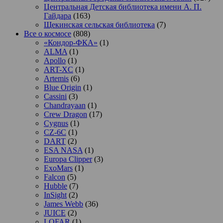
Центральная Детская библиотека имени А. П.
Гайдара
(163)
Щекинская сельская библиотека
(7)
Все о космосе
(808)
«Кондор-ФКА»
(1)
ALMA
(1)
Apollo
(1)
ART-XC
(1)
Artemis
(6)
Blue Origin
(1)
Cassini
(3)
Chandrayaan
(1)
Crew Dragon
(17)
Cygnus
(1)
CZ-6C
(1)
DART
(2)
ESA NASA
(1)
Europa Clipper
(3)
ExoMars
(1)
Falcon
(5)
Hubble
(7)
InSight
(2)
James Webb
(36)
JUICE
(2)
LOFAR
(1)