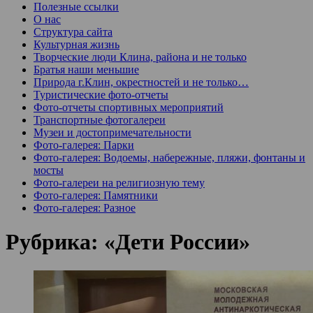
Полезные ссылки
О нас
Структура сайта
Культурная жизнь
Творческие люди Клина, района и не только
Братья наши меньшие
Природа г.Клин, окрестностей и не только…
Туристические фото-отчеты
Фото-отчеты спортивных мероприятий
Транспортные фотогалереи
Музеи и достопримечательности
Фото-галерея: Парки
Фото-галерея: Водоемы, набережные, пляжи, фонтаны и
мосты
Фото-галереи на религиозную тему
Фото-галерея: Памятники
Фото-галерея: Разное
Рубрика:
«Дети России»