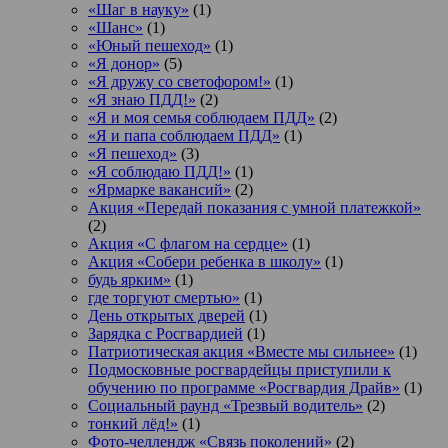
«Шаг в науку»
(1)
«Шанс»
(1)
«Юный пешеход»
(1)
«Я донор»
(5)
«Я дружу со светофором!»
(1)
«Я знаю ПДД!»
(2)
«Я и моя семья соблюдаем ПДД»
(2)
«Я и папа соблюдаем ПДД»
(1)
«Я пешеход»
(3)
«Я соблюдаю ПДД!»
(1)
«Ярмарке вакансий»
(2)
Акция «Передай показания с умной платежкой»
(2)
Акция «С флагом на сердце»
(1)
Акция «Собери ребенка в школу»
(1)
будь ярким»
(1)
где торгуют смертью»
(1)
День открытых дверей
(1)
Зарядка с Росгвардией
(1)
Патриотическая акция «Вместе мы сильнее»
(1)
Подмосковные росгвардейцы приступили к
обучению по программе «Росгвардия Драйв»
(1)
Социальный раунд «Трезвый водитель»
(2)
тонкий лёд!»
(1)
Фото-челлендж «Связь поколений»
(2)