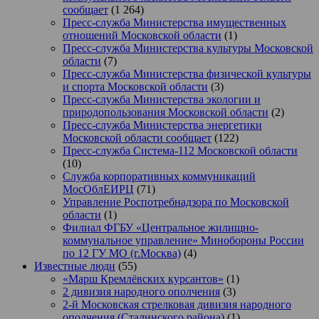
сообщает
(1 264)
Пресс-служба Министерства имущественных
отношений Московской области
(1)
Пресс-служба Министерства культуры Московской
области
(7)
Пресс-служба Министерства физической культуры
и спорта Московской области
(3)
Пресс-служба Министерства экологии и
природопользования Московской области
(2)
Пресс-служба Министерства энергетики
Московской области сообщает
(122)
Пресс-служба Система-112 Московской области
(10)
Служба корпоративных коммуникаций
МосОблЕИРЦ
(71)
Управление Роспотребнадзора по Московской
области
(1)
Филиал ФГБУ «Центральное жилищно-
коммунальное управление» Минобороны России
по 12 ГУ МО (г.Москва)
(4)
Известные люди
(55)
«Марш Кремлёвских курсантов»
(1)
2 дивизия народного ополчения
(3)
2-й Московская стрелковая дивизия народного
ополчения (Сталинского района)
(1)