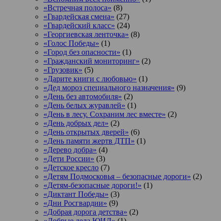
«Встречная полоса»
(8)
«Гвардейская смена»
(27)
«Гвардейский класс»
(24)
«Георгиевская ленточка»
(8)
«Голос Победы»
(1)
«Город без опасности»
(1)
«Гражданский мониторинг»
(2)
«Грузовик»
(5)
«Дарите книги с любовью»
(1)
«Дед мороз специального назначения»
(9)
«День без автомобиля»
(2)
«День белых журавлей»
(1)
«День в лесу. Сохраним лес вместе»
(2)
«День добрых дел»
(2)
«День открытых дверей»
(6)
«День памяти жертв ДТП»
(1)
«Дерево добра»
(4)
«Дети России»
(3)
«Детское кресло
(7)
«Детям Подмосковья – безопасные дороги»
(2)
«Детям-безопасные дороги!»
(1)
«Диктант Победы»
(3)
«Дни Росгвардии»
(9)
«Добрая дорога детства»
(2)
«Добрые дела ЮИД»
(1)