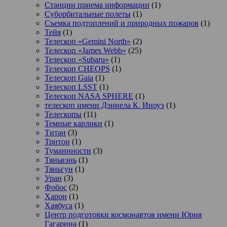
Станции приема информации
(1)
Суборбитальные полеты
(1)
Съемка подтоплений и природных пожаров
(1)
Тейя
(1)
Телескоп «Gemini North»
(2)
Телескоп «James Webb»
(25)
Телескоп «Subaru»
(1)
Телескоп CHEOPS
(1)
Телескоп Gaia
(1)
Телескоп LSST
(1)
Телескоп NASA SPHERE
(1)
телескоп имени Дэниела К. Иноуэ
(1)
Телескопы
(11)
Темные карлики
(1)
Титан
(3)
Тритон
(1)
Туманнности
(3)
Тяньвэнь
(1)
Тяньгун
(1)
Уран
(3)
Фобос
(2)
Харон
(1)
Хаябуса
(1)
Центр подготовки космонавтов имени Юрия
Гагарина
(1)