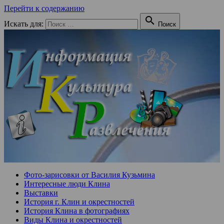
Перейти к содержанию

Искать для:
Поиск
Фото-зарисовки от Василия Кузьмина
Интересные люди Клина
Выставки
История г. Клин и окрестностей
История Клина в фотографиях
Виды Клина и окрестностей