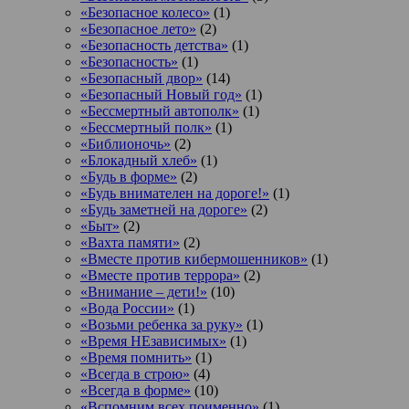
«Безопасное колесо»
(1)
«Безопасное лето»
(2)
«Безопасность детства»
(1)
«Безопасность»
(1)
«Безопасный двор»
(14)
«Безопасный Новый год»
(1)
«Бессмертный автополк»
(1)
«Бессмертный полк»
(1)
«Библионочь»
(2)
«Блокадный хлеб»
(1)
«Будь в форме»
(2)
«Будь внимателен на дороге!»
(1)
«Будь заметней на дороге»
(2)
«Быт»
(2)
«Вахта памяти»
(2)
«Вместе против кибермошенников»
(1)
«Вместе против террора»
(2)
«Внимание – дети!»
(10)
«Вода России»
(1)
«Возьми ребенка за руку»
(1)
«Время НЕзависимых»
(1)
«Время помнить»
(1)
«Всегда в строю»
(4)
«Всегда в форме»
(10)
«Вспомним всех поименно»
(1)