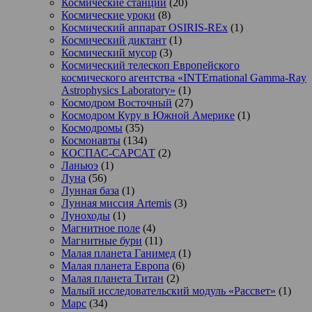
Космические станции
(20)
Космические уроки
(8)
Космический аппарат OSIRIS-REx
(1)
Космический диктант
(1)
Космический мусор
(3)
Космический телескоп Европейского
космического агентства «INTErnational Gamma-Ray
Astrophysics Laboratory»
(1)
Космодром Восточный
(27)
Космодром Куру в Южной Америке
(1)
Космодромы
(35)
Космонавты
(134)
КОСПАС-САРСАТ
(2)
Ланьюэ
(1)
Луна
(56)
Лунная база
(1)
Лунная миссия Artemis
(3)
Луноходы
(1)
Магнитное поле
(4)
Магнитные бури
(11)
Малая планета Ганимед
(1)
Малая планета Европа
(6)
Малая планета Титан
(2)
Малый исследовательский модуль «Рассвет»
(1)
Марс
(34)