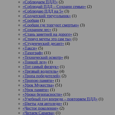
«Соблюдаем ПДД!»
(2)
«Соблюдай ПДД – Сохрани семью»
(2)
«Соблюдаю ПДД на 5»
(3)
«Солдатский треугольник»
(1)
«Сообщи
(1)
«Сообщи где торгуют смертью»
(3)
«Сохраним лес»
(1)
«Стань заметней на дороге»
(2)
«Стимул мечты это сам ты»
(1)
«Студенческий десант»
(4)
«Такси»
(5)
«Тахограф»
(11)
«Технический осмотр»
(6)
«Тонкий лед»
(1)
«Тот самый физрук»
(1)
«Трезвый водитель»
(4)
«Тропа победителей»
(2)
«Тропою памяти»
(1)
«Урок Мужества»
(51)
«Урок памяти»
(1)
«Уроки безопасности»
(15)
«Учебный год впереди – повторяем ПДД»
(1)
«Цветы для автоледи»
(1)
«Чистое поколение»
(2)
«Читаем Сараева»
(1)