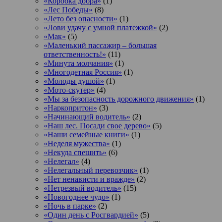
«Коробка добра»
(1)
«Лес Победы»
(8)
«Лето без опасности»
(1)
«Лови удачу с умной платежкой»
(2)
«Мак»
(5)
«Маленький пассажир – большая
ответственность!»
(11)
«Минута молчания»
(1)
«Многодетная Россия»
(1)
«Молоды душой»
(1)
«Мото-скутер»
(4)
«Мы за безопасность дорожного движения»
(1)
«Наркопритон»
(3)
«Начинающий водитель»
(2)
«Наш лес. Посади свое дерево»
(5)
«Наши семейные книги»
(1)
«Неделя мужества»
(1)
«Некуда спешить»
(6)
«Нелегал»
(4)
«Нелегальный перевозчик»
(1)
«Нет ненависти и вражде»
(2)
«Нетрезвый водитель»
(15)
«Новогоднее чудо»
(1)
«Ночь в парке»
(2)
«Один день с Росгвардией»
(5)