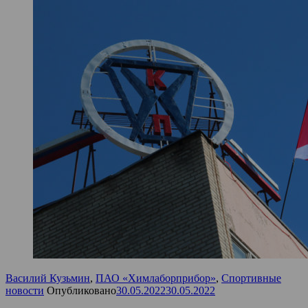
Василий Кузьмин
,
ПАО «Химлаборприбор»
,
Спортивные
новости
Опубликовано
30.05.2022
30.05.2022