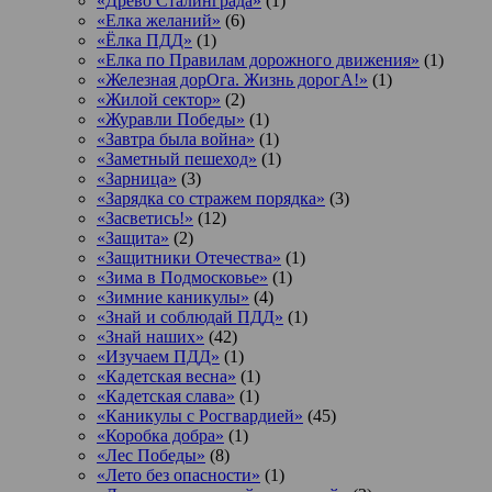
«Древо Сталинграда»
(1)
«Елка желаний»
(6)
«Ёлка ПДД»
(1)
«Елка по Правилам дорожного движения»
(1)
«Железная дорОга. Жизнь дорогА!»
(1)
«Жилой сектор»
(2)
«Журавли Победы»
(1)
«Завтра была война»
(1)
«Заметный пешеход»
(1)
«Зарница»
(3)
«Зарядка со стражем порядка»
(3)
«Засветись!»
(12)
«Защита»
(2)
«Защитники Отечества»
(1)
«Зима в Подмосковье»
(1)
«Зимние каникулы»
(4)
«Знай и соблюдай ПДД»
(1)
«Знай наших»
(42)
«Изучаем ПДД»
(1)
«Кадетская весна»
(1)
«Кадетская слава»
(1)
«Каникулы с Росгвардией»
(45)
«Коробка добра»
(1)
«Лес Победы»
(8)
«Лето без опасности»
(1)