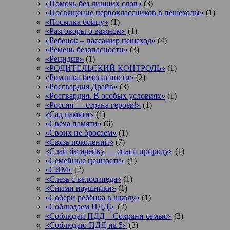
«Помочь без лишних слов»
(3)
«Посвящение первоклассников в пешеходы»
(1)
«Посылка бойцу»
(1)
«Разговоры о важном»
(1)
«Ребенок – пассажир пешеход»
(4)
«Ремень безопасности»
(3)
«Рецидив»
(1)
«РОДИТЕЛЬСКИЙ КОНТРОЛЬ»
(1)
«Ромашка безопасности»
(2)
«Росгвардия Драйв»
(3)
«Росгвардия. В особых условиях»
(1)
«Россия — страна героев!»
(1)
«Сад памяти»
(1)
«Свеча памяти»
(6)
«Своих не бросаем»
(1)
«Связь поколений»
(7)
«Сдай батарейку — спаси природу»
(1)
«Семейные ценности»
(1)
«СИМ»
(2)
«Слезь с велосипеда»
(1)
«Сними наушники»
(1)
«Собери ребёнка в школу»
(1)
«Соблюдаем ПДД!»
(2)
«Соблюдай ПДД – Сохрани семью»
(2)
«Соблюдаю ПДД на 5»
(3)