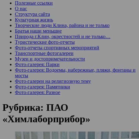
Полезные ссылки
О нас
Структура сайта
Культурная жизнь
Творческие люди Клина, района и не только
Братья наши меньшие
Природа г.Клин, окрестностей и не только…
Туристические фото-отчеты
Фото-отчеты спортивных мероприятий
Транспортные фотогалереи
Музеи и достопримечательности
Фото-галерея: Парки
Фото-галерея: Водоемы, набережные, пляжи, фонтаны и
мосты
Фото-галереи на религиозную тему
Фото-галерея: Памятники
Фото-галерея: Разное
Рубрика:
ПАО
«Химлаборприбор»