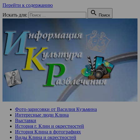
Перейти к содержанию

Искать для:
Поиск
Фото-зарисовки от Василия Кузьмина
Интересные люди Клина
Выставки
История г. Клин и окрестностей
История Клина в фотографиях
Виды Клина и окрестностей