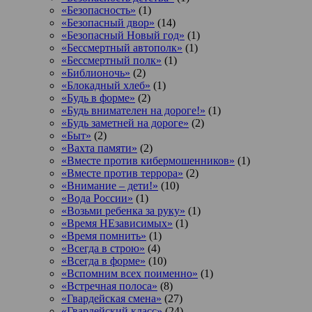
«Безопасность»
(1)
«Безопасный двор»
(14)
«Безопасный Новый год»
(1)
«Бессмертный автополк»
(1)
«Бессмертный полк»
(1)
«Библионочь»
(2)
«Блокадный хлеб»
(1)
«Будь в форме»
(2)
«Будь внимателен на дороге!»
(1)
«Будь заметней на дороге»
(2)
«Быт»
(2)
«Вахта памяти»
(2)
«Вместе против кибермошенников»
(1)
«Вместе против террора»
(2)
«Внимание – дети!»
(10)
«Вода России»
(1)
«Возьми ребенка за руку»
(1)
«Время НЕзависимых»
(1)
«Время помнить»
(1)
«Всегда в строю»
(4)
«Всегда в форме»
(10)
«Вспомним всех поименно»
(1)
«Встречная полоса»
(8)
«Гвардейская смена»
(27)
«Гвардейский класс»
(24)