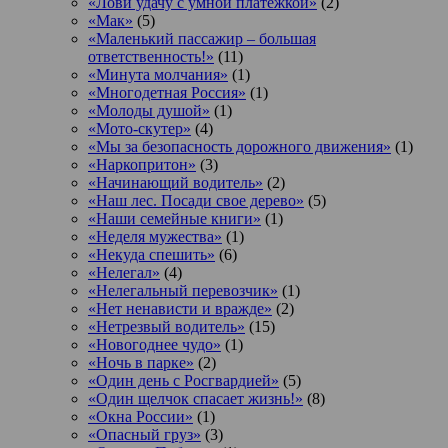
«Лови удачу с умной платежкой»
(2)
«Мак»
(5)
«Маленький пассажир – большая
ответственность!»
(11)
«Минута молчания»
(1)
«Многодетная Россия»
(1)
«Молоды душой»
(1)
«Мото-скутер»
(4)
«Мы за безопасность дорожного движения»
(1)
«Наркопритон»
(3)
«Начинающий водитель»
(2)
«Наш лес. Посади свое дерево»
(5)
«Наши семейные книги»
(1)
«Неделя мужества»
(1)
«Некуда спешить»
(6)
«Нелегал»
(4)
«Нелегальный перевозчик»
(1)
«Нет ненависти и вражде»
(2)
«Нетрезвый водитель»
(15)
«Новогоднее чудо»
(1)
«Ночь в парке»
(2)
«Один день с Росгвардией»
(5)
«Один щелчок спасает жизнь!»
(8)
«Окна России»
(1)
«Опасный груз»
(3)