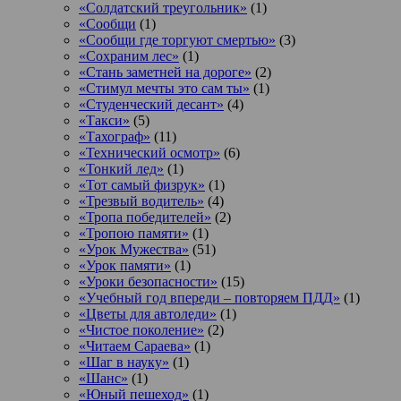
«Солдатский треугольник»
(1)
«Сообщи
(1)
«Сообщи где торгуют смертью»
(3)
«Сохраним лес»
(1)
«Стань заметней на дороге»
(2)
«Стимул мечты это сам ты»
(1)
«Студенческий десант»
(4)
«Такси»
(5)
«Тахограф»
(11)
«Технический осмотр»
(6)
«Тонкий лед»
(1)
«Тот самый физрук»
(1)
«Трезвый водитель»
(4)
«Тропа победителей»
(2)
«Тропою памяти»
(1)
«Урок Мужества»
(51)
«Урок памяти»
(1)
«Уроки безопасности»
(15)
«Учебный год впереди – повторяем ПДД»
(1)
«Цветы для автоледи»
(1)
«Чистое поколение»
(2)
«Читаем Сараева»
(1)
«Шаг в науку»
(1)
«Шанс»
(1)
«Юный пешеход»
(1)