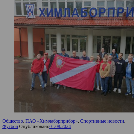
Общество
,
ПАО «Химлаборприбор»
,
Спортивные новости
,
Футбол
Опубликовано
01.08.2024