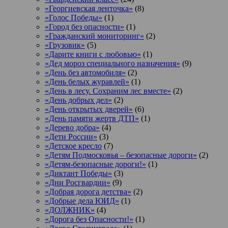
«Георгиевская ленточка»
(8)
«Голос Победы»
(1)
«Город без опасности»
(1)
«Гражданский мониторинг»
(2)
«Грузовик»
(5)
«Дарите книги с любовью»
(1)
«Дед мороз специального назначения»
(9)
«День без автомобиля»
(2)
«День белых журавлей»
(1)
«День в лесу. Сохраним лес вместе»
(2)
«День добрых дел»
(2)
«День открытых дверей»
(6)
«День памяти жертв ДТП»
(1)
«Дерево добра»
(4)
«Дети России»
(3)
«Детское кресло
(7)
«Детям Подмосковья – безопасные дороги»
(2)
«Детям-безопасные дороги!»
(1)
«Диктант Победы»
(3)
«Дни Росгвардии»
(9)
«Добрая дорога детства»
(2)
«Добрые дела ЮИД»
(1)
«ДОЛЖНИК»
(4)
«Дорога без Опасности!»
(1)