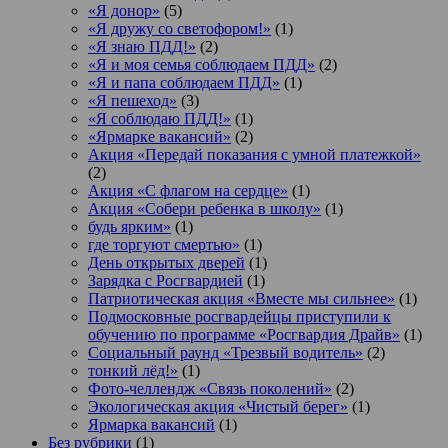
«Я донор»
(5)
«Я дружу со светофором!»
(1)
«Я знаю ПДД!»
(2)
«Я и моя семья соблюдаем ПДД»
(2)
«Я и папа соблюдаем ПДД»
(1)
«Я пешеход»
(3)
«Я соблюдаю ПДД!»
(1)
«Ярмарке вакансий»
(2)
Акция «Передай показания с умной платежкой»
(2)
Акция «С флагом на сердце»
(1)
Акция «Собери ребенка в школу»
(1)
будь ярким»
(1)
где торгуют смертью»
(1)
День открытых дверей
(1)
Зарядка с Росгвардией
(1)
Патриотическая акция «Вместе мы сильнее»
(1)
Подмосковные росгвардейцы приступили к
обучению по программе «Росгвардия Драйв»
(1)
Социальный раунд «Трезвый водитель»
(2)
тонкий лёд!»
(1)
Фото-челлендж «Связь поколений»
(2)
Экологическая акция «Чистый берег»
(1)
Ярмарка вакансий
(1)
Без рубрики
(1)