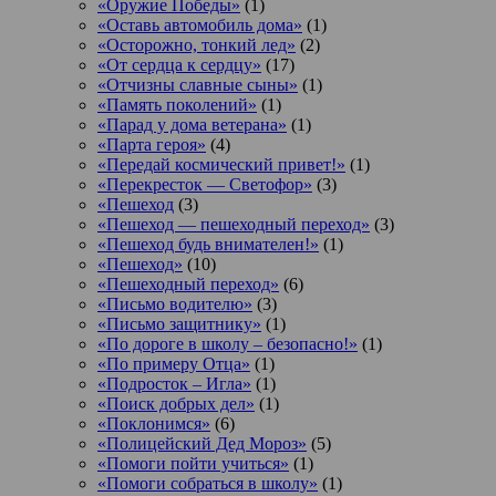
«Оружие Победы»
(1)
«Оставь автомобиль дома»
(1)
«Осторожно, тонкий лед»
(2)
«От сердца к сердцу»
(17)
«Отчизны славные сыны»
(1)
«Память поколений»
(1)
«Парад у дома ветерана»
(1)
«Парта героя»
(4)
«Передай космический привет!»
(1)
«Перекресток — Светофор»
(3)
«Пешеход
(3)
«Пешеход — пешеходный переход»
(3)
«Пешеход будь внимателен!»
(1)
«Пешеход»
(10)
«Пешеходный переход»
(6)
«Письмо водителю»
(3)
«Письмо защитнику»
(1)
«По дороге в школу – безопасно!»
(1)
«По примеру Отца»
(1)
«Подросток ‒ Игла»
(1)
«Поиск добрых дел»
(1)
«Поклонимся»
(6)
«Полицейский Дед Мороз»
(5)
«Помоги пойти учиться»
(1)
«Помоги собраться в школу»
(1)