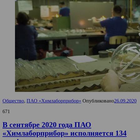
Общество
,
ПАО «Химлаборприбор»
Опубликовано
26.09.2020
671
В сентябре 2020 года ПАО
«Химлаборприбор» исполняется 134