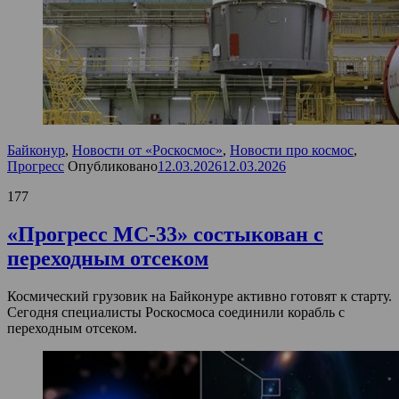
Байконур
,
Новости от «Роскосмос»
,
Новости про космос
,
Прогресс
Опубликовано
12.03.2026
12.03.2026
177
«Прогресс МС-33» состыкован с
переходным отсеком
Космический грузовик на Байконуре активно готовят к старту.
Сегодня специалисты Роскосмоса соединили корабль с
переходным отсеком.