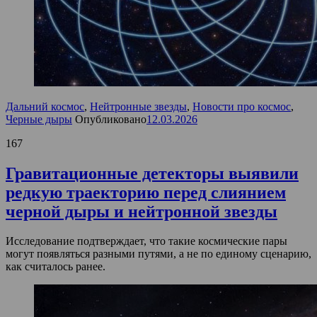
Дальний космос
,
Нейтронные звезды
,
Новости про космос
,
Черные дыры
Опубликовано
12.03.2026
167
Гравитационные детекторы выявили
редкую траекторию перед слиянием
черной дыры и нейтронной звезды
Исследование подтверждает, что такие космические пары
могут появляться разными путями, а не по единому сценарию,
как считалось ранее.