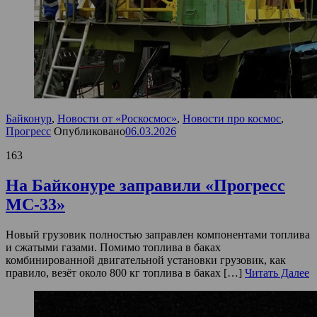
Байконур
,
Новости от «Роскосмос»
,
Новости про космос
,
Прогресс
Опубликовано
06.03.2026
163
На Байконуре заправили «Прогресс
МС-33»
Новый грузовик полностью заправлен компонентами топлива
и сжатыми газами. Помимо топлива в баках
комбинированной двигательной установки грузовик, как
правило, везёт около 800 кг топлива в баках […]
Читать Далее