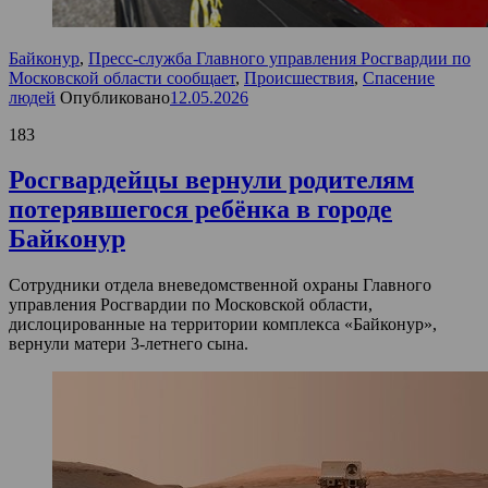
Байконур
,
Пресс-служба Главного управления Росгвардии по
Московской области сообщает
,
Происшествия
,
Спасение
людей
Опубликовано
12.05.2026
183
Росгвардейцы вернули родителям
потерявшегося ребёнка в городе
Байконур
Сотрудники отдела вневедомственной охраны Главного
управления Росгвардии по Московской области,
дислоцированные на территории комплекса «Байконур»,
вернули матери 3-летнего сына.