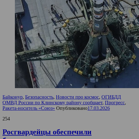
Байконур
,
Безопасность
,
Новости про космос
,
ОГИБДД
ОМВД России по Клинскому району сообщает
,
Прогресс
,
Ракета-носитель «Союз»
Опубликовано
17.03.2026
254
Росгвардейцы обеспечили