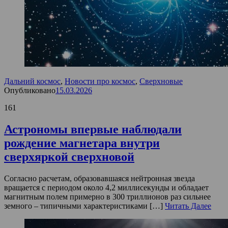
Дальний космос
,
Новости про космос
,
Сверхновые
Опубликовано
15.03.2026
161
Астрономы впервые наблюдали
рождение магнетара внутри
сверхяркой сверхновой
Согласно расчетам, образовавшаяся нейтронная звезда
вращается с периодом около 4,2 миллисекунды и обладает
магнитным полем примерно в 300 триллионов раз сильнее
земного – типичными характеристиками […]
Читать Далее