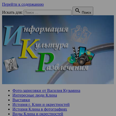
Перейти к содержанию

Искать для:
Поиск
Фото-зарисовки от Василия Кузьмина
Интересные люди Клина
Выставки
История г. Клин и окрестностей
История Клина в фотографиях
Виды Клина и окрестностей