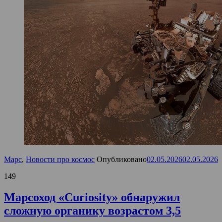
Марс
,
Новости про космос
Опубликовано
02.05.2026
02.05.2026
149
Марсоход «Curiosity» обнаружил
сложную органику возрастом 3,5