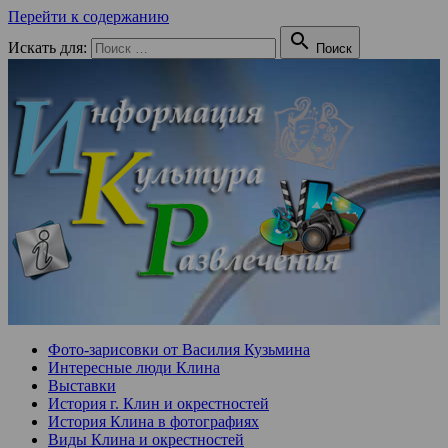
Перейти к содержанию

Искать для:
Поиск
Фото-зарисовки от Василия Кузьмина
Интересные люди Клина
Выставки
История г. Клин и окрестностей
История Клина в фотографиях
Виды Клина и окрестностей