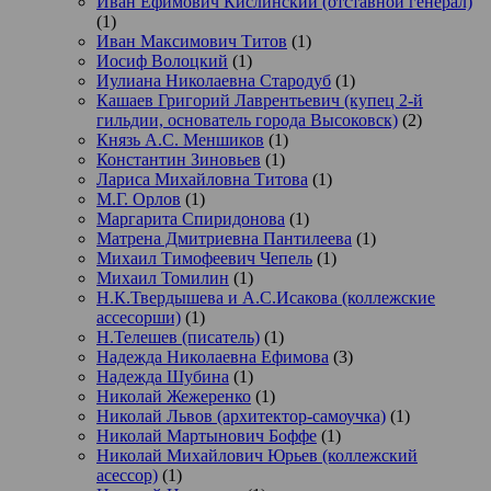
Иван Ефимович Кислинский (отставной генерал)
(1)
Иван Максимович Титов
(1)
Иосиф Волоцкий
(1)
Иулиана Николаевна Стародуб
(1)
Кашаев Григорий Лаврентьевич (купец 2-й
гильдии, основатель города Высоковск)
(2)
Князь А.С. Меншиков
(1)
Константин Зиновьев
(1)
Лариса Михайловна Титова
(1)
М.Г. Орлов
(1)
Маргарита Спиридонова
(1)
Матрена Дмитриевна Пантилеева
(1)
Михаил Тимофеевич Чепель
(1)
Михаил Томилин
(1)
Н.К.Твердышева и А.С.Исакова (коллежские
ассесорши)
(1)
Н.Телешев (писатель)
(1)
Надежда Николаевна Ефимова
(3)
Надежда Шубина
(1)
Николай Жежеренко
(1)
Николай Львов (архитектор-самоучка)
(1)
Николай Мартынович Боффе
(1)
Николай Михайлович Юрьев (коллежский
асессор)
(1)