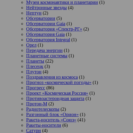
Музеи космонавтики и планетарии
(1)
Нейтронные звезды
(4)
Нептун
(2)
Обсерватории
(5)
Обсерватории Gaia
(1)
Обсерватория «Спектр-РГ»
(2)
Обсерватория Gaia
(1)
Обсерватория Integral
(1)
Орел
(1)
Передача энергии
(1)
Планетные системы
(1)
Планеты
(22)
Плесецк
(3)
Плутон
(4)
Поздравления из космоса
(1)
Прогноз «космической погоды»
(1)
Прогресс
(86)
Проект «Космическая Россия»
(1)
Противоастероидная защита
(1)
Протон-М
(2)
Радиотелескопы
(2)
Разгонный блок «Орион»
(1)
Ракета-носитель «Союз»
(41)
Ракеты-носители
(6)
Сатурн
(4)