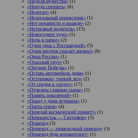
«Неделя мужества»
(1)
«Некуда спешить»
(6)
«Нелегал»
(4)
«Нелегальный перевозчик»
(1)
«Нет ненависти и вражде»
(2)
«Нетрезвый водитель»
(15)
«Новогоднее чудо»
(1)
«Ночь в парке»
(2)
«Один день с Росгвардией»
(5)
«Один щелчок спасает жизнь!»
(8)
«Окна России»
(1)
«Опасный груз»
(3)
«Оружие Победы»
(1)
«Оставь автомобиль дома»
(1)
«Осторожно, тонкий лед»
(2)
«От сердца к сердцу»
(17)
«Отчизны славные сыны»
(1)
«Память поколений»
(1)
«Парад у дома ветерана»
(1)
«Парта героя»
(4)
«Передай космический привет!»
(1)
«Перекресток — Светофор»
(3)
«Пешеход
(3)
«Пешеход — пешеходный переход»
(3)
«Пешеход будь внимателен!»
(1)