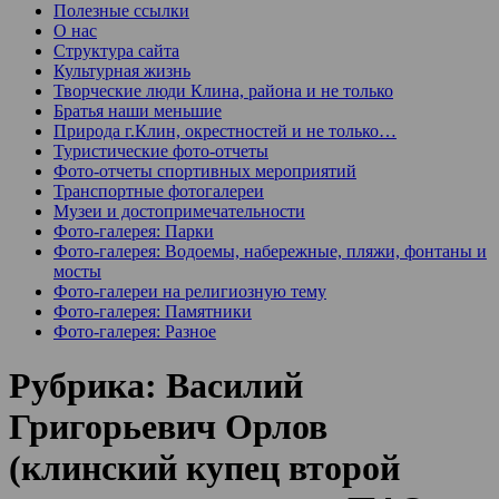
Полезные ссылки
О нас
Структура сайта
Культурная жизнь
Творческие люди Клина, района и не только
Братья наши меньшие
Природа г.Клин, окрестностей и не только…
Туристические фото-отчеты
Фото-отчеты спортивных мероприятий
Транспортные фотогалереи
Музеи и достопримечательности
Фото-галерея: Парки
Фото-галерея: Водоемы, набережные, пляжи, фонтаны и
мосты
Фото-галереи на религиозную тему
Фото-галерея: Памятники
Фото-галерея: Разное
Рубрика:
Василий
Григорьевич Орлов
(клинский купец второй