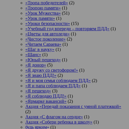
«Тропа победителей»
(2)
«Тропою памяти»
(1)
«Урок Мужества»
(51)
«Урок памяти»
(1)
«Уроки безопасности»
(15)
«Учебный год впереди – повторяем ПДД»
(1)
«Цветы для автоледи»
(1)
«Чистое поколение»
(2)
«Читаем Сараева»
(1)
«Шаг в науку»
(1)
«Шанс»
(1)
«Юный пешеход»
(1)
«Я донор»
(5)
«Я дружу со светофором!»
(1)
«Я знаю ПДД!»
(2)
«Я и моя семья соблюдаем ПДД»
(2)
«Я и папа соблюдаем ПДД»
(1)
«Я пешеход»
(3)
«Я соблюдаю ПДД!»
(1)
«Ярмарке вакансий»
(2)
Акция «Передай показания с умной платежкой»
(2)
Акция «С флагом на сердце»
(1)
Акция «Собери ребенка в школу»
(1)
будь ярким»
(1)