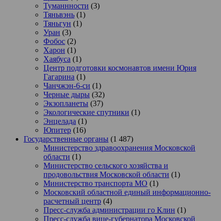
Туманнности
(3)
Тяньвэнь
(1)
Тяньгун
(1)
Уран
(3)
Фобос
(2)
Харон
(1)
Хаябуса
(1)
Центр подготовки космонавтов имени Юрия
Гагарина
(1)
Чанчжэн-6-си
(1)
Черные дыры
(32)
Экзопланеты
(37)
Экологические спутники
(1)
Энцелада
(1)
Юпитер
(16)
Государственные органы
(1 487)
Министерство здравоохранения Московской
области
(1)
Министерство сельского хозяйства и
продовольствия Московской области
(1)
Министерство транспорта МО
(1)
Московский областной единый информационно-
расчетный центр
(4)
Пресс-служба администрации го Клин
(1)
Пресс-служба вице-губернатора Московской