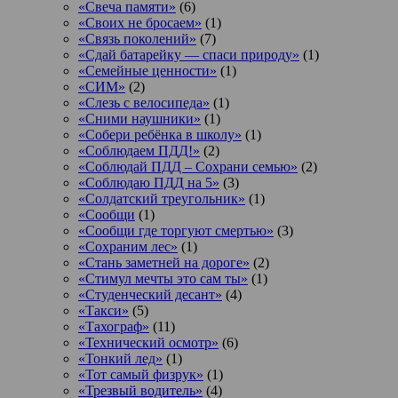
«Свеча памяти»
(6)
«Своих не бросаем»
(1)
«Связь поколений»
(7)
«Сдай батарейку — спаси природу»
(1)
«Семейные ценности»
(1)
«СИМ»
(2)
«Слезь с велосипеда»
(1)
«Сними наушники»
(1)
«Собери ребёнка в школу»
(1)
«Соблюдаем ПДД!»
(2)
«Соблюдай ПДД – Сохрани семью»
(2)
«Соблюдаю ПДД на 5»
(3)
«Солдатский треугольник»
(1)
«Сообщи
(1)
«Сообщи где торгуют смертью»
(3)
«Сохраним лес»
(1)
«Стань заметней на дороге»
(2)
«Стимул мечты это сам ты»
(1)
«Студенческий десант»
(4)
«Такси»
(5)
«Тахограф»
(11)
«Технический осмотр»
(6)
«Тонкий лед»
(1)
«Тот самый физрук»
(1)
«Трезвый водитель»
(4)