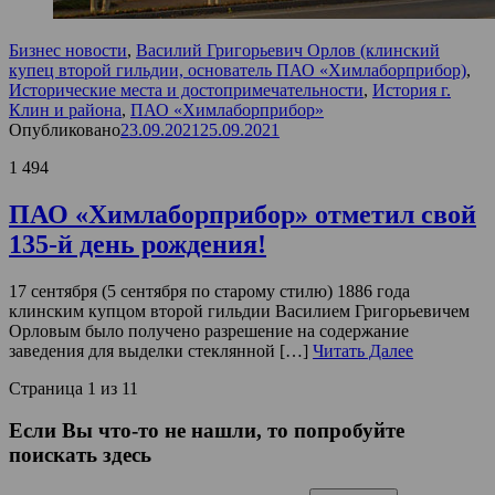
Бизнес новости
,
Василий Григорьевич Орлов (клинский
купец второй гильдии, основатель ПАО «Химлаборприбор)
,
Исторические места и достопримечательности
,
История г.
Клин и района
,
ПАО «Химлаборприбор»
Опубликовано
23.09.2021
25.09.2021
1 494
ПАО «Химлаборприбор» отметил свой
135-й день рождения!
17 сентября (5 сентября по старому стилю) 1886 года
клинским купцом второй гильдии Василием Григорьевичем
Орловым было получено разрешение на содержание
заведения для выделки стеклянной […]
Читать Далее
Страница 1 из 1
1
Если Вы что-то не нашли, то попробуйте
поискать здесь