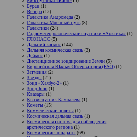
Биоспутники «Бион»
(5)
Буран
(1)
Венера
(12)
Галактика Андромеда
(2)
Галактика Млечный путь
(8)
Галактики
(24)
Гидрометеорологические спутники «Арктика»
(1)
ГЛОНАСС
(5)
Дальний космос
(144)
Дальняя космическая связь
(3)
Деймос
(1)
Дистанционное зондирование Земли
(5)
Европейская Южная Обсерватория (ESO)
(1)
Затмения
(2)
Звезды
(21)
Зонд «Хаябус-2»
(1)
Зонд Juno
(1)
Квазары
(1)
Квазиспутник Камоалева
(1)
Кометы
(15)
Коммерческие полеты
(1)
Космическая дальняя связь
(1)
Космическая система для наблюдения
арктического региона
(1)
Космические аппараты
(68)