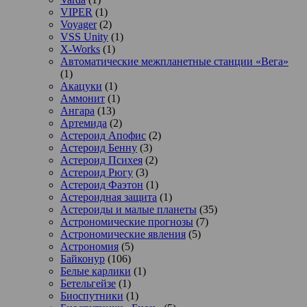
VIPER
(1)
Voyager
(2)
VSS Unity
(1)
X-Works
(1)
Автоматические межпланетные станции «Вега»
(1)
Акацуки
(1)
Аммонит
(1)
Ангара
(13)
Артемида
(2)
Астероид Апофис
(2)
Астероид Бенну
(3)
Астероид Психея
(2)
Астероид Рюгу
(3)
Астероид Фаэтон
(1)
Астероидная защита
(1)
Астероиды и малые планеты
(35)
Астрономические прогнозы
(7)
Астрономические явления
(5)
Астрономия
(5)
Байконур
(106)
Белые карлики
(1)
Бетельгейзе
(1)
Биоспутники
(1)