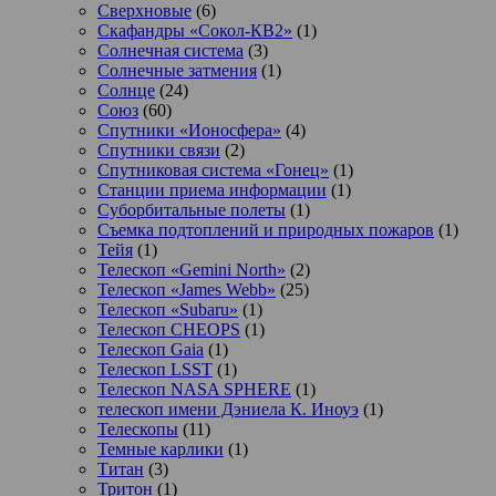
Сверхновые
(6)
Скафандры «Сокол-КВ2»
(1)
Солнечная система
(3)
Солнечные затмения
(1)
Солнце
(24)
Союз
(60)
Спутники «Ионосфера»
(4)
Спутники связи
(2)
Спутниковая система «Гонец»
(1)
Станции приема информации
(1)
Суборбитальные полеты
(1)
Съемка подтоплений и природных пожаров
(1)
Тейя
(1)
Телескоп «Gemini North»
(2)
Телескоп «James Webb»
(25)
Телескоп «Subaru»
(1)
Телескоп CHEOPS
(1)
Телескоп Gaia
(1)
Телескоп LSST
(1)
Телескоп NASA SPHERE
(1)
телескоп имени Дэниела К. Иноуэ
(1)
Телескопы
(11)
Темные карлики
(1)
Титан
(3)
Тритон
(1)