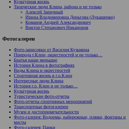
Культурная жизнь
Творческие люди Клина, района и не только
Алексей Заричный
Ирина Владимировна Деньгова (Лукашенко)
Комаров Андрей Александрович
Виктор Степанович Никаноров
Фотогалереи
Фото-зарисовки от Василия Кузьмина
Природа г.Клин, окрестностей и не только…
Братья наши меньшие
История Клина в фотографиях
Виды Клина и окрестностей
Спортивная жизнь в г.о.Клин
Интересные люди Клина
История г.о. Клин и не только…
Культурная жизнь
Туристические фото-отчеты
Фото-отчеты спортивных мероприятий
Транспортные фотогалереи
Музеи и достопримечательности
Фото-галерея: Водоемы, набережные, пляжи, фонтаны и
мосты
Фото-галерея: Парки