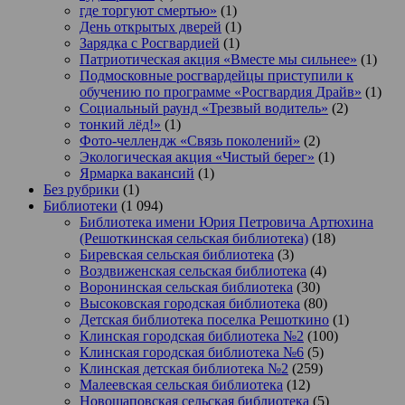
где торгуют смертью»
(1)
День открытых дверей
(1)
Зарядка с Росгвардией
(1)
Патриотическая акция «Вместе мы сильнее»
(1)
Подмосковные росгвардейцы приступили к
обучению по программе «Росгвардия Драйв»
(1)
Социальный раунд «Трезвый водитель»
(2)
тонкий лёд!»
(1)
Фото-челлендж «Связь поколений»
(2)
Экологическая акция «Чистый берег»
(1)
Ярмарка вакансий
(1)
Без рубрики
(1)
Библиотеки
(1 094)
Библиотека имени Юрия Петровича Артюхина
(Решоткинская сельская библиотека)
(18)
Биревская сельская библиотека
(3)
Воздвиженская сельская библиотека
(4)
Воронинская сельская библиотека
(30)
Высоковская городская библиотека
(80)
Детская библиотека поселка Решоткино
(1)
Клинская городская библиотека №2
(100)
Клинская городская библиотека №6
(5)
Клинская детская библиотека №2
(259)
Малеевская сельская библиотека
(12)
Новощаповская сельская библиотека
(5)