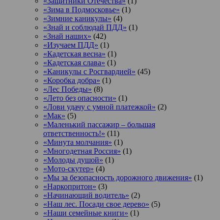
«Защитники Отечества»
(1)
«Зима в Подмосковье»
(1)
«Зимние каникулы»
(4)
«Знай и соблюдай ПДД»
(1)
«Знай наших»
(42)
«Изучаем ПДД»
(1)
«Кадетская весна»
(1)
«Кадетская слава»
(1)
«Каникулы с Росгвардией»
(45)
«Коробка добра»
(1)
«Лес Победы»
(8)
«Лето без опасности»
(1)
«Лови удачу с умной платежкой»
(2)
«Мак»
(5)
«Маленький пассажир – большая
ответственность!»
(11)
«Минута молчания»
(1)
«Многодетная Россия»
(1)
«Молоды душой»
(1)
«Мото-скутер»
(4)
«Мы за безопасность дорожного движения»
(1)
«Наркопритон»
(3)
«Начинающий водитель»
(2)
«Наш лес. Посади свое дерево»
(5)
«Наши семейные книги»
(1)