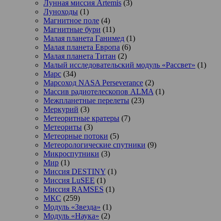
Лунная миссия Artemis
(3)
Луноходы
(1)
Магнитное поле
(4)
Магнитные бури
(11)
Малая планета Ганимед
(1)
Малая планета Европа
(6)
Малая планета Титан
(2)
Малый исследовательский модуль «Рассвет»
(1)
Марс
(34)
Марсоход NASA Perseverance
(2)
Массив радиотелескопов ALMA
(1)
Межпланетные перелеты
(23)
Меркурий
(3)
Метеоритные кратеры
(7)
Метеориты
(3)
Метеорные потоки
(5)
Метеорологические спутники
(9)
Микроспутники
(3)
Мир
(1)
Миссия DESTINY
(1)
Миссия LuSEE
(1)
Миссия RAMSES
(1)
МКС
(259)
Модуль «Звезда»
(1)
Модуль «Наука»
(2)