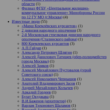
области
(1)
Филиал ФГБУ «Центральное жилищно-
коммунальное управление» Минобороны России
по 12 ГУ МО (г.Москва)
(4)
Известные люди
(55)
«Марш Кремлёвских курсантов»
(1)
2 дивизия народного ополчения
(3)
2-й Московская стрелковая дивизия народного
ополчения (Сталинского района)
(1)
800 Кремлевских курсантов
(3)
А.П.Гайдар
(1)
Александр Петрович Шлягин
(1)
Алексей Данилович Татищев (обер-полицмейстер
города Москвы)
(1)
Алексей Замков
(1)
Алексей Михайлович Пустовалов (герой
Советского союза)
(1)
Алексей Николаевич Чернышов
(1)
Анатолий Владимирович Засов
(1)
Андрей Михайлович Колычев
(1)
Аркадий Гордеев
(1)
Булат Окуджава
(1)
В.И.Баженов (архитектор)
(1)
Варлам Тихонович Шаламов
(1)
Василий Андреевич Беликов
(1)