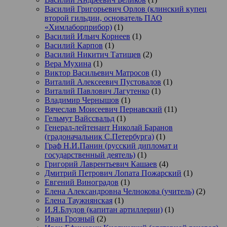
Василий Григорьевич Орлов (клинский купец
второй гильдии, основатель ПАО
«Химлаборприбор)
(1)
Василий Ильич Корнеев
(1)
Василий Карпов
(1)
Василий Никитич Татищев
(2)
Вера Мухина
(1)
Виктор Васильевич Матросов
(1)
Виталий Алексеевич Пустовалов
(1)
Виталий Павлович Лагутенко
(1)
Владимир Чернышов
(1)
Вячеслав Моисеевич Пернавский
(11)
Гельмут Вайссвальд
(1)
Генерал-лейтенант Николай Баранов
(градоначальник С.Петербурга)
(1)
Граф Н.И.Панин (русский дипломат и
государственный деятель)
(1)
Григорий Лаврентьевич Кашаев
(4)
Дмитрий Петрович Лопата Пожарский
(1)
Евгений Виноградов
(1)
Елена Александровна Челнокова (учитель)
(2)
Елена Таужнянская
(1)
И.Я.Блудов (капитан артиллерии)
(1)
Иван Грозный
(2)