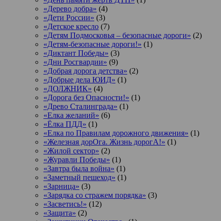
«Дерево добра»
(4)
«Дети России»
(3)
«Детское кресло
(7)
«Детям Подмосковья – безопасные дороги»
(2)
«Детям-безопасные дороги!»
(1)
«Диктант Победы»
(3)
«Дни Росгвардии»
(9)
«Добрая дорога детства»
(2)
«Добрые дела ЮИД»
(1)
«ДОЛЖНИК»
(4)
«Дорога без Опасности!»
(1)
«Древо Сталинграда»
(1)
«Елка желаний»
(6)
«Ёлка ПДД»
(1)
«Елка по Правилам дорожного движения»
(1)
«Железная дорОга. Жизнь дорогА!»
(1)
«Жилой сектор»
(2)
«Журавли Победы»
(1)
«Завтра была война»
(1)
«Заметный пешеход»
(1)
«Зарница»
(3)
«Зарядка со стражем порядка»
(3)
«Засветись!»
(12)
«Защита»
(2)