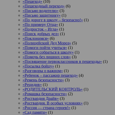
«Пешеход»
(10)
«Пешеходный переход»
(6)
«Письмо водителю»
(3)
«Письмо защитнику»
(1)
«По дороге в школу – безопасно!»
(1)
«По примеру Отца»
(1)
«Подросток ‒ Игла»
(1)
«Поиск добрых дел»
(1)
«Поклонимся»
(6)
«Полицейский Дед Мороз»
(5)
«Помоги пойти учиться»
(1)
«Помоги собраться в школу»
(1)
«Помочь без лишних слов»
(3)
«Посвящение первоклассников в пешеходы»
(1)
«Посылка бойцу»
(1)
«Разговоры о важном»
(1)
«Ребенок – пассажир пешеход»
(4)
«Ремень безопасности»
(3)
«Рецидив»
(1)
«РОДИТЕЛЬСКИЙ КОНТРОЛЬ»
(1)
«Ромашка безопасности»
(2)
«Росгвардия Драйв»
(3)
«Росгвардия. В особых условиях»
(1)
«Россия — страна героев!»
(1)
«Сад памяти»
(1)