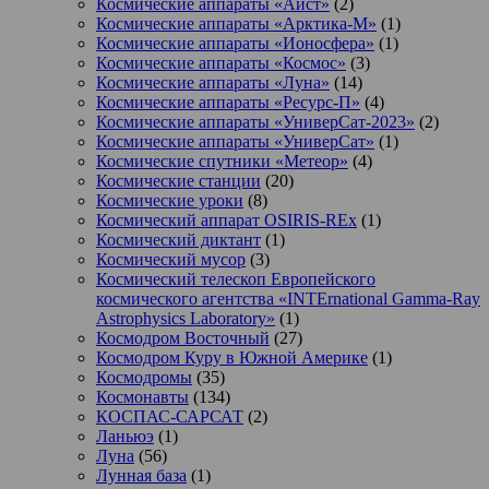
Космические аппараты «Аист»
(2)
Космические аппараты «Арктика-М»
(1)
Космические аппараты «Ионосфера»
(1)
Космические аппараты «Космос»
(3)
Космические аппараты «Луна»
(14)
Космические аппараты «Ресурс-П»
(4)
Космические аппараты «УниверСат-2023»
(2)
Космические аппараты «УниверСат»
(1)
Космические спутники «Метеор»
(4)
Космические станции
(20)
Космические уроки
(8)
Космический аппарат OSIRIS-REx
(1)
Космический диктант
(1)
Космический мусор
(3)
Космический телескоп Европейского
космического агентства «INTErnational Gamma-Ray
Astrophysics Laboratory»
(1)
Космодром Восточный
(27)
Космодром Куру в Южной Америке
(1)
Космодромы
(35)
Космонавты
(134)
КОСПАС-САРСАТ
(2)
Ланьюэ
(1)
Луна
(56)
Лунная база
(1)