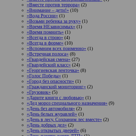
«Вместе против террора»
(2)
«Внимание – дети!»
(10)
«Вода России»
(1)
«Возьми ребенка за руку»
(1)
«Время НЕзависимых»
(1)
«Время помнить»
(1)
«Всегда в строю»
(4)
«Всегда в форме»
(10)
«Вспомним всех поименно»
(1)
«Встречная полоса»
(8)
«Гвардейская смена»
(27)
«Гвардейский класс»
(24)
«Георгиевская ленточка»
(8)
«Голос Победы»
(1)
«Город без опасности»
(1)
«Гражданский мониторинг»
(2)
«Грузовик»
(5)
«Дарите книги с любовью»
(1)
«Дед мороз специального назначения»
(9)
«День без автомобиля»
(2)
«День белых журавлей»
(1)
«День в лесу. Сохраним лес вместе»
(2)
«День добрых дел»
(2)
«День открытых дверей»
(6)
«День памяти жертв ДТП»
(1)