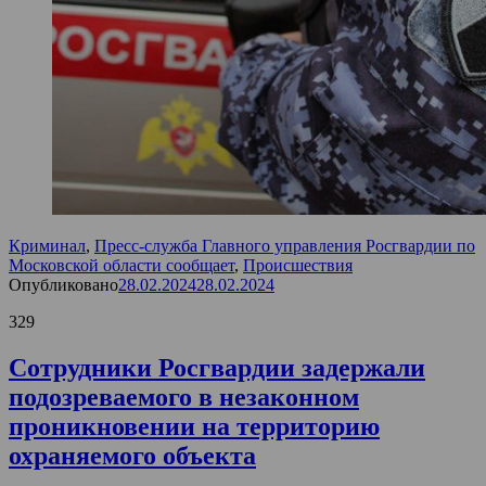
Криминал
,
Пресс-служба Главного управления Росгвардии по
Московской области сообщает
,
Происшествия
Опубликовано
28.02.2024
28.02.2024
329
Сотрудники Росгвардии задержали
подозреваемого в незаконном
проникновении на территорию
охраняемого объекта