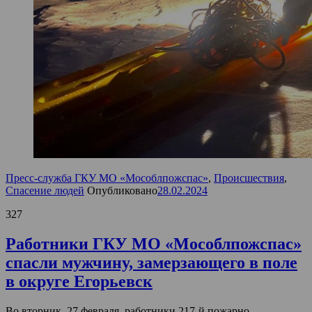
Пресс-служба ГКУ МО «Мособлпожспас»
,
Происшествия
,
Спасение людей
Опубликовано
28.02.2024
327
Работники ГКУ МО «Мособлпожспас»
спасли мужчину, замерзающего в поле
в округе Егорьевск
Во вторник, 27 февраля, работники 217-й пожарно-