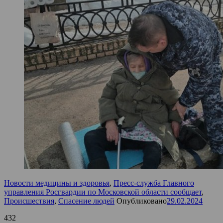
Новости медицины и здоровья
,
Пресс-служба Главного
управления Росгвардии по Московской области сообщает
,
Происшествия
,
Спасение людей
Опубликовано
29.02.2024
432