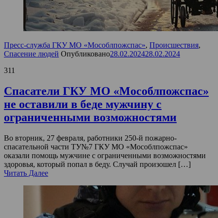
Пресс-служба ГКУ МО «Мособлпожспас»
,
Происшествия
,
Спасение людей
Опубликовано
28.02.2024
28.02.2024
311
Спасатели ГКУ МО «Мособлпожспас»
не оставили в беде мужчину с
ограниченными возможностями
Во вторник, 27 февраля, работники 250-й пожарно-
спасательной части ТУ№7 ГКУ МО «Мособлпожспас»
оказали помощь мужчине с ограниченными возможностями
здоровья, который попал в беду. Случай произошел […]
Читать Далее