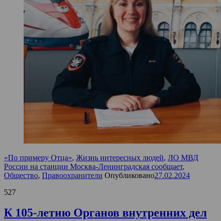
«По примеру Отца»
,
Жизнь интересных людей
,
ЛО МВД
России на станции Москва-Ленинградская сообщает
,
Общество
,
Правоохранители
Опубликовано
27.02.2024
527
К 105-летию Органов внутренних дел