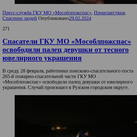
Пресс-служба ГКУ МО «Мособлпожспас»
,
Происшествия
,
Спасение людей
Опубликовано
29.02.2024
271
Спасатели ГКУ МО «Мособлпожспас»
освободили палец девушки от тесного
ювелирного украшения
В среду, 28 февраля, работники поисково-спасательного поста
265-й пожарно-спасательной части ГКУ МО
«Мособлпожспас» освободили палец девушки от ювелирного
украшения. Случай произошел в Рузском городском округе.