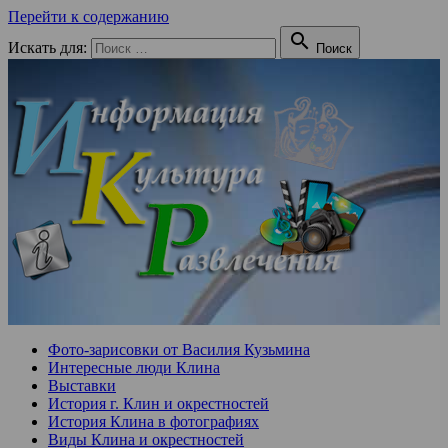
Перейти к содержанию

Искать для:
Поиск
Фото-зарисовки от Василия Кузьмина
Интересные люди Клина
Выставки
История г. Клин и окрестностей
История Клина в фотографиях
Виды Клина и окрестностей