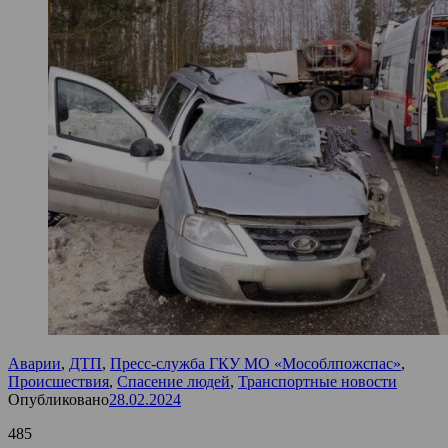
Аварии
,
ДТП
,
Пресс-служба ГКУ МО «Мособлпожспас»
,
Происшествия
,
Спасение людей
,
Транспортные новости
Опубликовано
28.02.2024
485