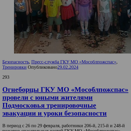
Безопасность
,
Пресс-служба ГКУ МО «Мособлпожспас»
,
Тренировки
Опубликовано
29.02.2024
293
Огнеборцы ГКУ МО «Мособлпожспас»
провели с юными жителями
Подмосковья тренировочные
эвакуации и уроки безопасности
В период с 26 по 29 февраля, работники 206-й, 215-й и 248-й
пожарно-спасательных частей ГКУ МО «Мособлпожспас»