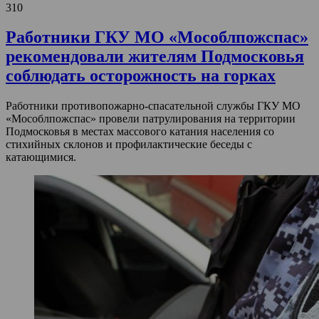
310
Работники ГКУ МО «Мособлпожспас»
рекомендовали жителям Подмосковья
соблюдать осторожность на горках
Работники противопожарно-спасательной службы ГКУ МО
«Мособлпожспас» провели патрулирования на территории
Подмосковья в местах массового катания населения со
стихийных склонов и профилактические беседы с
катающимися.