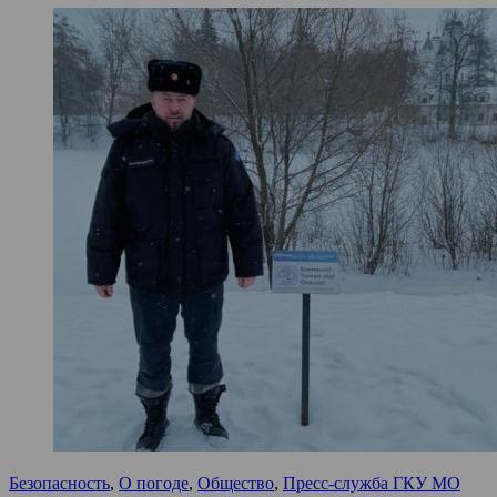
Безопасность
,
О погоде
,
Общество
,
Пресс-служба ГКУ МО