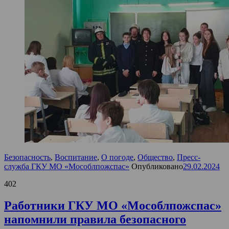
Безопасность
,
Воспитание
,
О погоде
,
Общество
,
Пресс-
служба ГКУ МО «Мособлпожспас»
Опубликовано
29.02.2024
402
Работники ГКУ МО «Мособлпожспас»
напомнили правила безопасного