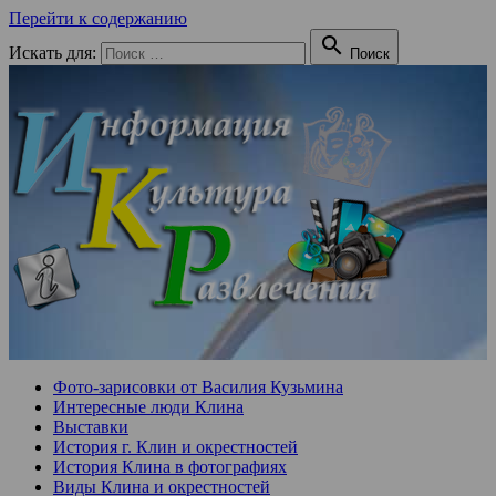
Перейти к содержанию

Искать для:
Поиск
Фото-зарисовки от Василия Кузьмина
Интересные люди Клина
Выставки
История г. Клин и окрестностей
История Клина в фотографиях
Виды Клина и окрестностей