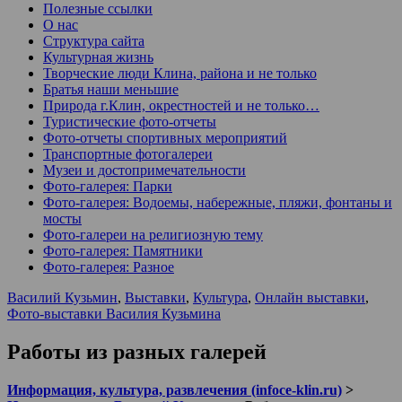
Полезные ссылки
О нас
Структура сайта
Культурная жизнь
Творческие люди Клина, района и не только
Братья наши меньшие
Природа г.Клин, окрестностей и не только…
Туристические фото-отчеты
Фото-отчеты спортивных мероприятий
Транспортные фотогалереи
Музеи и достопримечательности
Фото-галерея: Парки
Фото-галерея: Водоемы, набережные, пляжи, фонтаны и
мосты
Фото-галереи на религиозную тему
Фото-галерея: Памятники
Фото-галерея: Разное
Василий Кузьмин
,
Выставки
,
Культура
,
Онлайн выставки
,
Фото-выставки Василия Кузьмина
Работы из разных галерей
Информация, культура, развлечения (infoce-klin.ru)
>