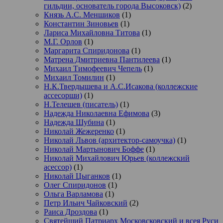
гильдии, основатель города Высоковск)
(2)
Князь А.С. Меншиков
(1)
Константин Зиновьев
(1)
Лариса Михайловна Титова
(1)
М.Г. Орлов
(1)
Маргарита Спиридонова
(1)
Матрена Дмитриевна Пантилеева
(1)
Михаил Тимофеевич Чепель
(1)
Михаил Томилин
(1)
Н.К.Твердышева и А.С.Исакова (коллежские
ассесорши)
(1)
Н.Телешев (писатель)
(1)
Надежда Николаевна Ефимова
(3)
Надежда Шубина
(1)
Николай Жежеренко
(1)
Николай Львов (архитектор-самоучка)
(1)
Николай Мартынович Боффе
(1)
Николай Михайлович Юрьев (коллежский
асессор)
(1)
Николай Цыганков
(1)
Олег Спиридонов
(1)
Ольга Варламова
(1)
Петр Ильич Чайковский
(2)
Раиса Дроздова
(1)
Святейший Патриарх Московсковский и всея Руси