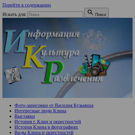
Перейти к содержанию

Искать для:
Поиск
Фото-зарисовки от Василия Кузьмина
Интересные люди Клина
Выставки
История г. Клин и окрестностей
История Клина в фотографиях
Виды Клина и окрестностей