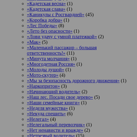
«Кадетская весна»
(1)
«Кадетская слава»
(1)
«Каникулы с Росгвардией»
(45)
«Коробка добра»
(1)
«Лес Победы»
(8)
«Лето без опасности»
(1)
«Лови удачу с умной платежкой»
(2)
«Мак»
(5)
«Маленький пассажир – большая
ответственность!»
(11)
«Минута молчания»
(1)
«Многодетная Россия»
(1)
«Молоды душой»
(1)
«Мото-скутер»
(4)
«Мы за безопасность дорожного движения»
(1)
«Наркопритон»
(3)
«Начинающий водитель»
(2)
«Наш лес. Посади свое дерево»
(5)
«Наши семейные книги»
(1)
«Неделя мужества»
(1)
«Некуда спешить»
(6)
«Нелегал»
(4)
«Нелегальный перевозчик»
(1)
«Нет ненависти и вражде»
(2)
«Нетрезвый водитель»
(15)