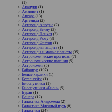
(1)
Акацуки
(1)
Аммонит
(1)
Ангара
(13)
Артемида
(2)
Астероид Апофис
(2)
Астероид Бенну
(3)
Астероид Психея
(2)
Астероид Рюгу
(3)
Астероид Фаэтон
(1)
Астероидная защита
(1)
Астероиды и малые планеты
(35)
Астрономические прогнозы
(7)
Астрономические явления
(5)
Астрономия
(5)
Байконур
(107)
Белые карлики
(1)
Бетельгейзе
(1)
Биоспутники
(1)
Биоспутники «Бион»
(5)
Буран
(1)
Венера
(12)
Галактика Андромеда
(2)
Галактика Млечный путь
(8)
Галактики
(24)