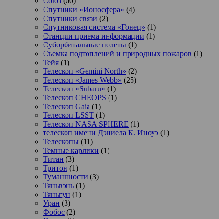
Союз
(60)
Спутники «Ионосфера»
(4)
Спутники связи
(2)
Спутниковая система «Гонец»
(1)
Станции приема информации
(1)
Суборбитальные полеты
(1)
Съемка подтоплений и природных пожаров
(1)
Тейя
(1)
Телескоп «Gemini North»
(2)
Телескоп «James Webb»
(25)
Телескоп «Subaru»
(1)
Телескоп CHEOPS
(1)
Телескоп Gaia
(1)
Телескоп LSST
(1)
Телескоп NASA SPHERE
(1)
телескоп имени Дэниела К. Иноуэ
(1)
Телескопы
(11)
Темные карлики
(1)
Титан
(3)
Тритон
(1)
Туманнности
(3)
Тяньвэнь
(1)
Тяньгун
(1)
Уран
(3)
Фобос
(2)