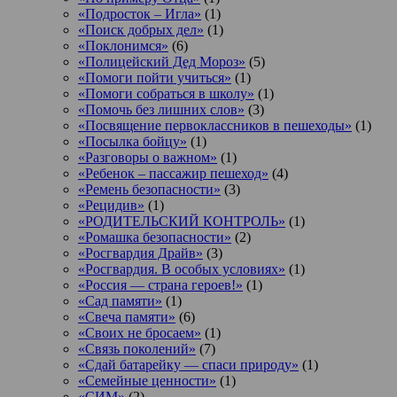
«Подросток ‒ Игла»
(1)
«Поиск добрых дел»
(1)
«Поклонимся»
(6)
«Полицейский Дед Мороз»
(5)
«Помоги пойти учиться»
(1)
«Помоги собраться в школу»
(1)
«Помочь без лишних слов»
(3)
«Посвящение первоклассников в пешеходы»
(1)
«Посылка бойцу»
(1)
«Разговоры о важном»
(1)
«Ребенок – пассажир пешеход»
(4)
«Ремень безопасности»
(3)
«Рецидив»
(1)
«РОДИТЕЛЬСКИЙ КОНТРОЛЬ»
(1)
«Ромашка безопасности»
(2)
«Росгвардия Драйв»
(3)
«Росгвардия. В особых условиях»
(1)
«Россия — страна героев!»
(1)
«Сад памяти»
(1)
«Свеча памяти»
(6)
«Своих не бросаем»
(1)
«Связь поколений»
(7)
«Сдай батарейку — спаси природу»
(1)
«Семейные ценности»
(1)
«СИМ»
(2)