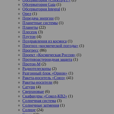
Обсерватория Gaia
(1)
Обсерватория Integral
(1)
Орел
(1)
Передача энергии
(1)
Планетные системы
(1)
Планеты
(22)
Плесецк
(3)
Плутон
(4)
Поздравления из космоса
(1)
Прогноз «космической погоды»
(1)
Прогресс
(86)
Проект «Космическая Россия»
(1)
Противоастероидная защита
(1)
Протон-М
(2)
Радиотелескопы
(2)
Разгонный блок «Орион»
(1)
Ракета-носитель «Союз»
(41)
Ракеты-носители
(6)
Сатурн
(4)
Сверхновые
(6)
Скафандры «Сокол-КВ2»
(1)
Солнечная система
(3)
Солнечные затмения
(1)
Солнце
(24)