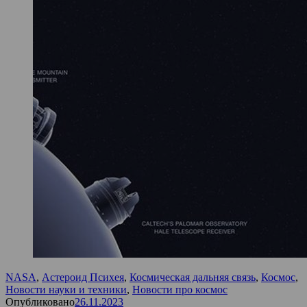
NASA
,
Астероид Психея
,
Космическая дальняя связь
,
Космос
,
Новости науки и техники
,
Новости про космос
Опубликовано
26.11.2023