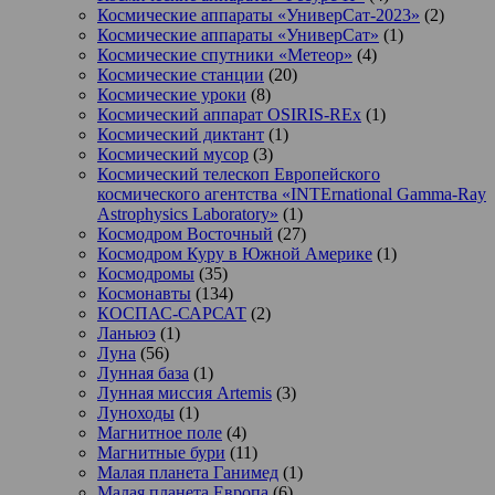
Космические аппараты «УниверСат-2023»
(2)
Космические аппараты «УниверСат»
(1)
Космические спутники «Метеор»
(4)
Космические станции
(20)
Космические уроки
(8)
Космический аппарат OSIRIS-REx
(1)
Космический диктант
(1)
Космический мусор
(3)
Космический телескоп Европейского
космического агентства «INTErnational Gamma-Ray
Astrophysics Laboratory»
(1)
Космодром Восточный
(27)
Космодром Куру в Южной Америке
(1)
Космодромы
(35)
Космонавты
(134)
КОСПАС-САРСАТ
(2)
Ланьюэ
(1)
Луна
(56)
Лунная база
(1)
Лунная миссия Artemis
(3)
Луноходы
(1)
Магнитное поле
(4)
Магнитные бури
(11)
Малая планета Ганимед
(1)
Малая планета Европа
(6)