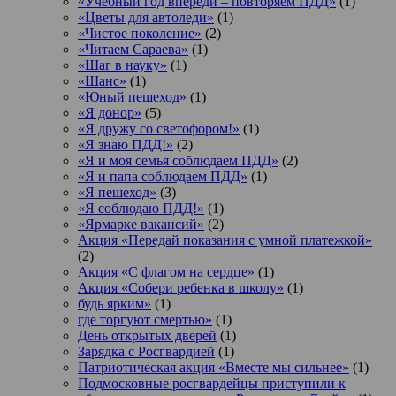
«Учебный год впереди – повторяем ПДД»
(1)
«Цветы для автоледи»
(1)
«Чистое поколение»
(2)
«Читаем Сараева»
(1)
«Шаг в науку»
(1)
«Шанс»
(1)
«Юный пешеход»
(1)
«Я донор»
(5)
«Я дружу со светофором!»
(1)
«Я знаю ПДД!»
(2)
«Я и моя семья соблюдаем ПДД»
(2)
«Я и папа соблюдаем ПДД»
(1)
«Я пешеход»
(3)
«Я соблюдаю ПДД!»
(1)
«Ярмарке вакансий»
(2)
Акция «Передай показания с умной платежкой»
(2)
Акция «С флагом на сердце»
(1)
Акция «Собери ребенка в школу»
(1)
будь ярким»
(1)
где торгуют смертью»
(1)
День открытых дверей
(1)
Зарядка с Росгвардией
(1)
Патриотическая акция «Вместе мы сильнее»
(1)
Подмосковные росгвардейцы приступили к