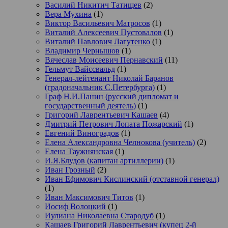
Василий Никитич Татищев
(2)
Вера Мухина
(1)
Виктор Васильевич Матросов
(1)
Виталий Алексеевич Пустовалов
(1)
Виталий Павлович Лагутенко
(1)
Владимир Чернышов
(1)
Вячеслав Моисеевич Пернавский
(11)
Гельмут Вайссвальд
(1)
Генерал-лейтенант Николай Баранов
(градоначальник С.Петербурга)
(1)
Граф Н.И.Панин (русский дипломат и
государственный деятель)
(1)
Григорий Лаврентьевич Кашаев
(4)
Дмитрий Петрович Лопата Пожарский
(1)
Евгений Виноградов
(1)
Елена Александровна Челнокова (учитель)
(2)
Елена Таужнянская
(1)
И.Я.Блудов (капитан артиллерии)
(1)
Иван Грозный
(2)
Иван Ефимович Кислинский (отставной генерал)
(1)
Иван Максимович Титов
(1)
Иосиф Волоцкий
(1)
Иулиана Николаевна Стародуб
(1)
Кашаев Григорий Лаврентьевич (купец 2-й