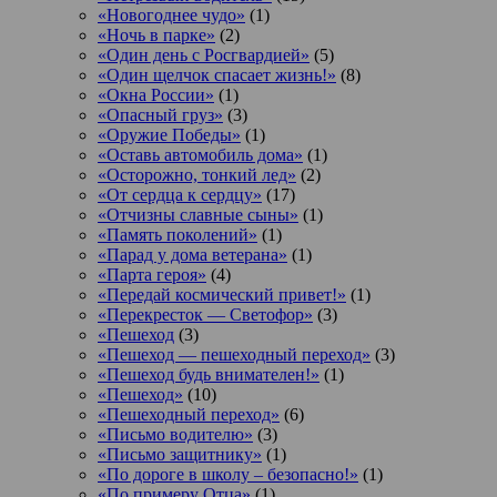
«Новогоднее чудо»
(1)
«Ночь в парке»
(2)
«Один день с Росгвардией»
(5)
«Один щелчок спасает жизнь!»
(8)
«Окна России»
(1)
«Опасный груз»
(3)
«Оружие Победы»
(1)
«Оставь автомобиль дома»
(1)
«Осторожно, тонкий лед»
(2)
«От сердца к сердцу»
(17)
«Отчизны славные сыны»
(1)
«Память поколений»
(1)
«Парад у дома ветерана»
(1)
«Парта героя»
(4)
«Передай космический привет!»
(1)
«Перекресток — Светофор»
(3)
«Пешеход
(3)
«Пешеход — пешеходный переход»
(3)
«Пешеход будь внимателен!»
(1)
«Пешеход»
(10)
«Пешеходный переход»
(6)
«Письмо водителю»
(3)
«Письмо защитнику»
(1)
«По дороге в школу – безопасно!»
(1)
«По примеру Отца»
(1)