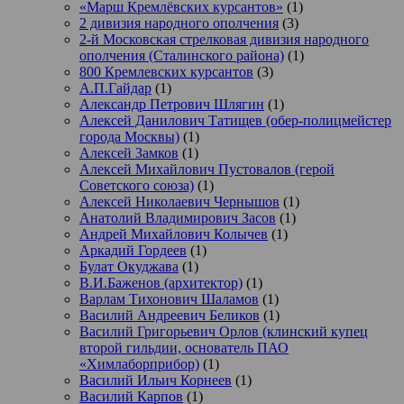
«Марш Кремлёвских курсантов»
(1)
2 дивизия народного ополчения
(3)
2-й Московская стрелковая дивизия народного
ополчения (Сталинского района)
(1)
800 Кремлевских курсантов
(3)
А.П.Гайдар
(1)
Александр Петрович Шлягин
(1)
Алексей Данилович Татищев (обер-полицмейстер
города Москвы)
(1)
Алексей Замков
(1)
Алексей Михайлович Пустовалов (герой
Советского союза)
(1)
Алексей Николаевич Чернышов
(1)
Анатолий Владимирович Засов
(1)
Андрей Михайлович Колычев
(1)
Аркадий Гордеев
(1)
Булат Окуджава
(1)
В.И.Баженов (архитектор)
(1)
Варлам Тихонович Шаламов
(1)
Василий Андреевич Беликов
(1)
Василий Григорьевич Орлов (клинский купец
второй гильдии, основатель ПАО
«Химлаборприбор)
(1)
Василий Ильич Корнеев
(1)
Василий Карпов
(1)