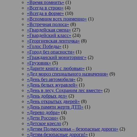
«Время помнить»
(1)
«Всегда в строю»
(4)
«Всегда в форме»
(10)
«Вспомним всех поименно»
(1)
«Встречная полоса»
(8)
«Гвардейская смена»
(27)
«Гвардейский класс»
(24)
«Георгиевская ленточка»
(8)
«Голос Победы»
(1)
«Город без опасности»
(1)
«Гражданский мониторинг»
(2)
«Грузовик»
(5)
«Дарите книги с любовью»
(1)
«Дед мороз специального назначения»
(9)
«День без автомобиля»
(2)
«День белых журавлей»
(1)
«День в лесу. Сохраним лес вместе»
(2)
«День добрых дел»
(2)
«День открытых дверей»
(8)
«День памяти жертв ДТП»
(1)
«Дерево добра»
(4)
«Дети России»
(3)
«Детское кресло
(7)
«Детям Подмосковья – безопасные дороги»
(2)
«Детям-безопасные дороги!»
(1)