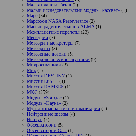
Малая планета Титан
(2)
Малый исследовательский модуль «Рассвет»
(1)
Марс
(34)
Марсоход NASA Perseverance
(2)
Массив радиотелескопов ALMA
(1)
Межпланетные перелеты
(23)
Меркурий
(3)
Метеоритные кратеры
(7)
Метеориты
(3)
Метеорные потоки
(5)
Метеорологические спутники
(9)
Микроспутники
(3)
Мир
(1)
Миссия DESTINY
(1)
Миссия LuSEE
(1)
Миссия RAMSES
(1)
МКС
(259)
Модуль «Звезда»
(1)
Модуль «Наука»
(2)
Музеи космонавтики и планетарии
(1)
Нейтронные звезды
(4)
Нептун
(2)
Обсерватории
(5)
Обсерватории Gaia
(1)
Обсерватория «Спектр-РГ»
(2)