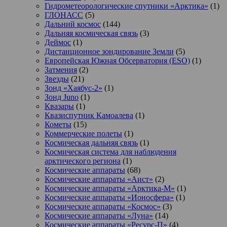
Гидрометеорологические спутники «Арктика»
(1)
ГЛОНАСС
(5)
Дальний космос
(144)
Дальняя космическая связь
(3)
Деймос
(1)
Дистанционное зондирование Земли
(5)
Европейская Южная Обсерватория (ESO)
(1)
Затмения
(2)
Звезды
(21)
Зонд «Хаябус-2»
(1)
Зонд Juno
(1)
Квазары
(1)
Квазиспутник Камоалева
(1)
Кометы
(15)
Коммерческие полеты
(1)
Космическая дальняя связь
(1)
Космическая система для наблюдения
арктического региона
(1)
Космические аппараты
(68)
Космические аппараты «Аист»
(2)
Космические аппараты «Арктика-М»
(1)
Космические аппараты «Ионосфера»
(1)
Космические аппараты «Космос»
(3)
Космические аппараты «Луна»
(14)
Космические аппараты «Ресурс-П»
(4)