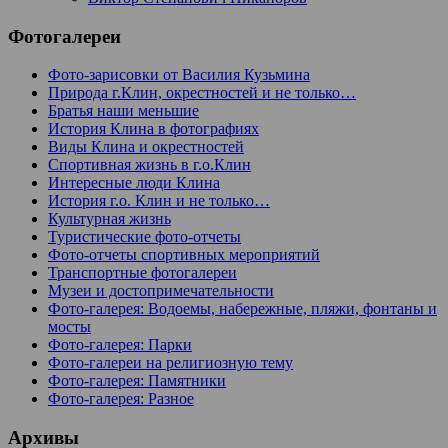
Фотогалереи
Фото-зарисовки от Василия Кузьмина
Природа г.Клин, окрестностей и не только…
Братья наши меньшие
История Клина в фотографиях
Виды Клина и окрестностей
Спортивная жизнь в г.о.Клин
Интересные люди Клина
История г.о. Клин и не только…
Культурная жизнь
Туристические фото-отчеты
Фото-отчеты спортивных мероприятий
Транспортные фотогалереи
Музеи и достопримечательности
Фото-галерея: Водоемы, набережные, пляжи, фонтаны и
мосты
Фото-галерея: Парки
Фото-галереи на религиозную тему
Фото-галерея: Памятники
Фото-галерея: Разное
Архивы