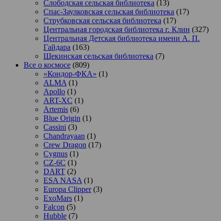
Слободская сельская библиотека
(13)
Спас-Заулковская сельская библиотека
(17)
Струбковская сельская библиотека
(17)
Центральная городская библиотека г. Клин
(327)
Центральная Детская библиотека имени А. П.
Гайдара
(163)
Щекинская сельская библиотека
(7)
Все о космосе
(809)
«Кондор-ФКА»
(1)
ALMA
(1)
Apollo
(1)
ART-XC
(1)
Artemis
(6)
Blue Origin
(1)
Cassini
(3)
Chandrayaan
(1)
Crew Dragon
(17)
Cygnus
(1)
CZ-6C
(1)
DART
(2)
ESA NASA
(1)
Europa Clipper
(3)
ExoMars
(1)
Falcon
(5)
Hubble
(7)