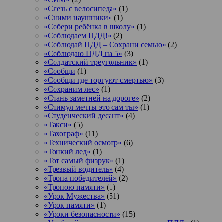
«Слезь с велосипеда»
(1)
«Сними наушники»
(1)
«Собери ребёнка в школу»
(1)
«Соблюдаем ПДД!»
(2)
«Соблюдай ПДД – Сохрани семью»
(2)
«Соблюдаю ПДД на 5»
(3)
«Солдатский треугольник»
(1)
«Сообщи
(1)
«Сообщи где торгуют смертью»
(3)
«Сохраним лес»
(1)
«Стань заметней на дороге»
(2)
«Стимул мечты это сам ты»
(1)
«Студенческий десант»
(4)
«Такси»
(5)
«Тахограф»
(11)
«Технический осмотр»
(6)
«Тонкий лед»
(1)
«Тот самый физрук»
(1)
«Трезвый водитель»
(4)
«Тропа победителей»
(2)
«Тропою памяти»
(1)
«Урок Мужества»
(51)
«Урок памяти»
(1)
«Уроки безопасности»
(15)