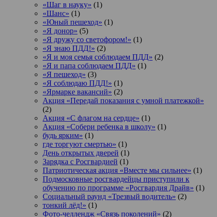
«Шаг в науку»
(1)
«Шанс»
(1)
«Юный пешеход»
(1)
«Я донор»
(5)
«Я дружу со светофором!»
(1)
«Я знаю ПДД!»
(2)
«Я и моя семья соблюдаем ПДД»
(2)
«Я и папа соблюдаем ПДД»
(1)
«Я пешеход»
(3)
«Я соблюдаю ПДД!»
(1)
«Ярмарке вакансий»
(2)
Акция «Передай показания с умной платежкой»
(2)
Акция «С флагом на сердце»
(1)
Акция «Собери ребенка в школу»
(1)
будь ярким»
(1)
где торгуют смертью»
(1)
День открытых дверей
(1)
Зарядка с Росгвардией
(1)
Патриотическая акция «Вместе мы сильнее»
(1)
Подмосковные росгвардейцы приступили к
обучению по программе «Росгвардия Драйв»
(1)
Социальный раунд «Трезвый водитель»
(2)
тонкий лёд!»
(1)
Фото-челлендж «Связь поколений»
(2)