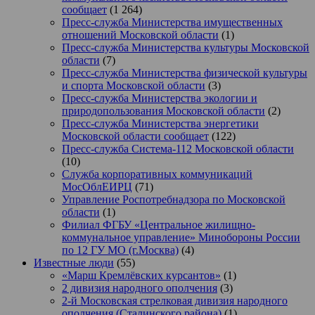
сообщает
(1 264)
Пресс-служба Министерства имущественных
отношений Московской области
(1)
Пресс-служба Министерства культуры Московской
области
(7)
Пресс-служба Министерства физической культуры
и спорта Московской области
(3)
Пресс-служба Министерства экологии и
природопользования Московской области
(2)
Пресс-служба Министерства энергетики
Московской области сообщает
(122)
Пресс-служба Система-112 Московской области
(10)
Служба корпоративных коммуникаций
МосОблЕИРЦ
(71)
Управление Роспотребнадзора по Московской
области
(1)
Филиал ФГБУ «Центральное жилищно-
коммунальное управление» Минобороны России
по 12 ГУ МО (г.Москва)
(4)
Известные люди
(55)
«Марш Кремлёвских курсантов»
(1)
2 дивизия народного ополчения
(3)
2-й Московская стрелковая дивизия народного
ополчения (Сталинского района)
(1)