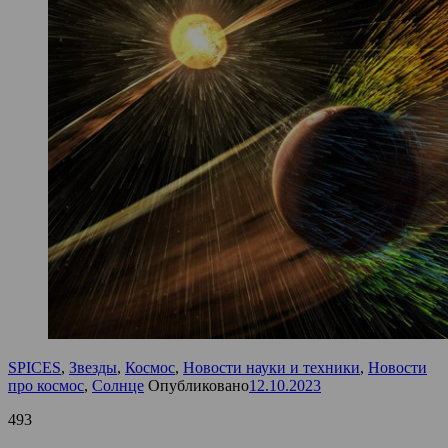
SPICES
,
Звезды
,
Космос
,
Новости науки и техники
,
Новости
про космос
,
Солнце
Опубликовано
12.10.2023
493