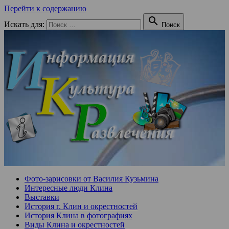
Перейти к содержанию

Искать для:
Поиск
Фото-зарисовки от Василия Кузьмина
Интересные люди Клина
Выставки
История г. Клин и окрестностей
История Клина в фотографиях
Виды Клина и окрестностей