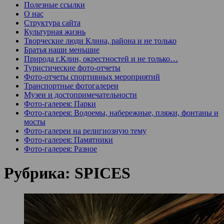
Полезные ссылки
О нас
Структура сайта
Культурная жизнь
Творческие люди Клина, района и не только
Братья наши меньшие
Природа г.Клин, окрестностей и не только…
Туристические фото-отчеты
Фото-отчеты спортивных мероприятий
Транспортные фотогалереи
Музеи и достопримечательности
Фото-галерея: Парки
Фото-галерея: Водоемы, набережные, пляжи, фонтаны и
мосты
Фото-галереи на религиозную тему
Фото-галерея: Памятники
Фото-галерея: Разное
Рубрика:
SPICES