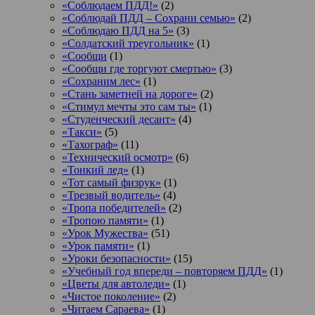
«Соблюдаем ПДД!»
(2)
«Соблюдай ПДД – Сохрани семью»
(2)
«Соблюдаю ПДД на 5»
(3)
«Солдатский треугольник»
(1)
«Сообщи
(1)
«Сообщи где торгуют смертью»
(3)
«Сохраним лес»
(1)
«Стань заметней на дороге»
(2)
«Стимул мечты это сам ты»
(1)
«Студенческий десант»
(4)
«Такси»
(5)
«Тахограф»
(11)
«Технический осмотр»
(6)
«Тонкий лед»
(1)
«Тот самый физрук»
(1)
«Трезвый водитель»
(4)
«Тропа победителей»
(2)
«Тропою памяти»
(1)
«Урок Мужества»
(51)
«Урок памяти»
(1)
«Уроки безопасности»
(15)
«Учебный год впереди – повторяем ПДД»
(1)
«Цветы для автоледи»
(1)
«Чистое поколение»
(2)
«Читаем Сараева»
(1)