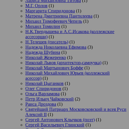
Лариса Михайловна Титова
(1)
М.Г. Орлов
(1)
Маргарита Спиридонова
(1)
Матрена Дмитриевна Пантилеева
(1)
Михаил Тимофеевич Чепель
(1)
Михаил Томилин
(1)
Н.К.Твердышева и А.С.Исакова (коллежские
ассесорши)
(1)
Н.Телешев (писатель)
(1)
Надежда Николаевна Ефимова
(3)
Надежда Шубина
(1)
Николай Жежеренко
(1)
Николай Львов (архитектор-самоучка)
(1)
Николай Мартынович Боффе
(1)
Николай Михайлович Юрьев (коллежский
асессор)
(1)
Николай Цыганков
(1)
Олег Спиридонов
(1)
Ольга Варламова
(1)
Петр Ильич Чайковский
(2)
Раиса Дроздова
(1)
Святейший Патриарх Московсковский и всея Руси
Алексий II
(1)
Сергей Антонович Клычков (поэт)
(1)
Сергей Васильевич Глинский
(1)