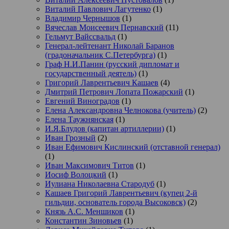
Виталий Павлович Лагутенко
(1)
Владимир Чернышов
(1)
Вячеслав Моисеевич Пернавский
(11)
Гельмут Вайссвальд
(1)
Генерал-лейтенант Николай Баранов
(градоначальник С.Петербурга)
(1)
Граф Н.И.Панин (русский дипломат и
государственный деятель)
(1)
Григорий Лаврентьевич Кашаев
(4)
Дмитрий Петрович Лопата Пожарский
(1)
Евгений Виноградов
(1)
Елена Александровна Челнокова (учитель)
(2)
Елена Таужнянская
(1)
И.Я.Блудов (капитан артиллерии)
(1)
Иван Грозный
(2)
Иван Ефимович Кислинский (отставной генерал)
(1)
Иван Максимович Титов
(1)
Иосиф Волоцкий
(1)
Иулиана Николаевна Стародуб
(1)
Кашаев Григорий Лаврентьевич (купец 2-й
гильдии, основатель города Высоковск)
(2)
Князь А.С. Меншиков
(1)
Константин Зиновьев
(1)