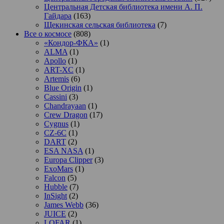
Центральная Детская библиотека имени А. П.
Гайдара
(163)
Щекинская сельская библиотека
(7)
Все о космосе
(808)
«Кондор-ФКА»
(1)
ALMA
(1)
Apollo
(1)
ART-XC
(1)
Artemis
(6)
Blue Origin
(1)
Cassini
(3)
Chandrayaan
(1)
Crew Dragon
(17)
Cygnus
(1)
CZ-6C
(1)
DART
(2)
ESA NASA
(1)
Europa Clipper
(3)
ExoMars
(1)
Falcon
(5)
Hubble
(7)
InSight
(2)
James Webb
(36)
JUICE
(2)
LOFAR
(1)