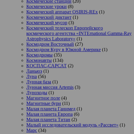
Космические станции
(20)
Космические уроки
(8)
Космический аппарат OSIRIS-REx
(1)
Космический диктант
(1)
Космический мусор
(3)
Космический телескоп Европейского
космического агентства «INTErnational Gamma-Ray
Astrophysics Laboratory»
(1)
Космодром Восточный
(27)
Космодром Куру в Южной Америке
(1)
Космодромы
(35)
Космонавты
(134)
КОСПАС-САРСАТ
(2)
Ланьюэ
(1)
Луна
(56)
Лунная база
(1)
Лунная миссия Artemis
(3)
Луноходы
(1)
Магнитное поле
(4)
Магнитные бури
(11)
Малая планета Ганимед
(1)
Малая планета Европа
(6)
Малая планета Титан
(2)
Малый исследовательский модуль «Рассвет»
(1)
Марс
(34)