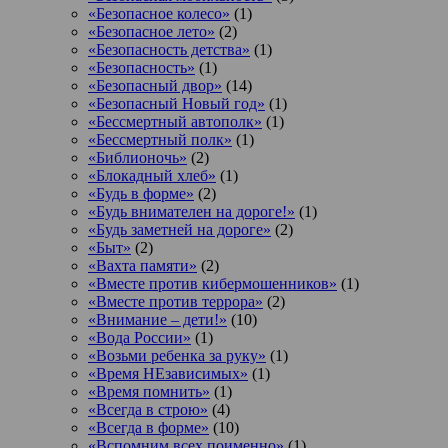
«Безопасное колесо»
(1)
«Безопасное лето»
(2)
«Безопасность детства»
(1)
«Безопасность»
(1)
«Безопасный двор»
(14)
«Безопасный Новый год»
(1)
«Бессмертный автополк»
(1)
«Бессмертный полк»
(1)
«Библионочь»
(2)
«Блокадный хлеб»
(1)
«Будь в форме»
(2)
«Будь внимателен на дороге!»
(1)
«Будь заметней на дороге»
(2)
«Быт»
(2)
«Вахта памяти»
(2)
«Вместе против кибермошенников»
(1)
«Вместе против террора»
(2)
«Внимание – дети!»
(10)
«Вода России»
(1)
«Возьми ребенка за руку»
(1)
«Время НЕзависимых»
(1)
«Время помнить»
(1)
«Всегда в строю»
(4)
«Всегда в форме»
(10)
«Вспомним всех поименно»
(1)