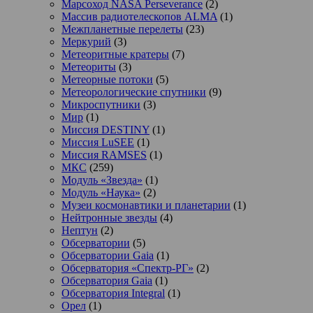
Марсоход NASA Perseverance
(2)
Массив радиотелескопов ALMA
(1)
Межпланетные перелеты
(23)
Меркурий
(3)
Метеоритные кратеры
(7)
Метеориты
(3)
Метеорные потоки
(5)
Метеорологические спутники
(9)
Микроспутники
(3)
Мир
(1)
Миссия DESTINY
(1)
Миссия LuSEE
(1)
Миссия RAMSES
(1)
МКС
(259)
Модуль «Звезда»
(1)
Модуль «Наука»
(2)
Музеи космонавтики и планетарии
(1)
Нейтронные звезды
(4)
Нептун
(2)
Обсерватории
(5)
Обсерватории Gaia
(1)
Обсерватория «Спектр-РГ»
(2)
Обсерватория Gaia
(1)
Обсерватория Integral
(1)
Орел
(1)