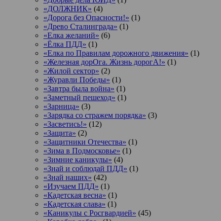
«ДОЛЖНИК»
(4)
«Дорога без Опасности!»
(1)
«Древо Сталинграда»
(1)
«Елка желаний»
(6)
«Ёлка ПДД»
(1)
«Елка по Правилам дорожного движения»
(1)
«Железная дорОга. Жизнь дорогА!»
(1)
«Жилой сектор»
(2)
«Журавли Победы»
(1)
«Завтра была война»
(1)
«Заметный пешеход»
(1)
«Зарница»
(3)
«Зарядка со стражем порядка»
(3)
«Засветись!»
(12)
«Защита»
(2)
«Защитники Отечества»
(1)
«Зима в Подмосковье»
(1)
«Зимние каникулы»
(4)
«Знай и соблюдай ПДД»
(1)
«Знай наших»
(42)
«Изучаем ПДД»
(1)
«Кадетская весна»
(1)
«Кадетская слава»
(1)
«Каникулы с Росгвардией»
(45)