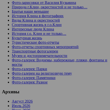
Фото-зарисовки от Василия Кузьмина
Природа г.Клин, окрестностей и не только…
Братья наши меньшие
История Клина в фотографиях
Виды Клина и окрестностей
Спортивная жизнь в г.о.Клин
Интересные люди Клина
История г.о. Клин и не только…
Культурная жизнь
Туристические фото-отчеты
Фото-отчеты спортивных мероприятий
Транспортные фотогалереи
Музеи и достопримечательности
Фото-галерея: Водоемы, набережные, пляжи, фонтаны и
мосты
Фото-галерея: Парки
Фото-галереи на религиозную тему
Фото-галерея: Памятники
Фото-галерея: Разное
Архивы
Август 2026
Июль 2026