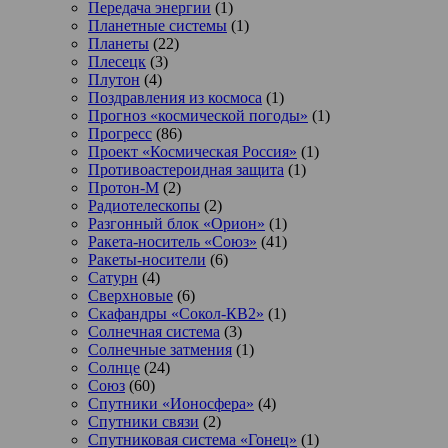
Передача энергии
(1)
Планетные системы
(1)
Планеты
(22)
Плесецк
(3)
Плутон
(4)
Поздравления из космоса
(1)
Прогноз «космической погоды»
(1)
Прогресс
(86)
Проект «Космическая Россия»
(1)
Противоастероидная защита
(1)
Протон-М
(2)
Радиотелескопы
(2)
Разгонный блок «Орион»
(1)
Ракета-носитель «Союз»
(41)
Ракеты-носители
(6)
Сатурн
(4)
Сверхновые
(6)
Скафандры «Сокол-КВ2»
(1)
Солнечная система
(3)
Солнечные затмения
(1)
Солнце
(24)
Союз
(60)
Спутники «Ионосфера»
(4)
Спутники связи
(2)
Спутниковая система «Гонец»
(1)