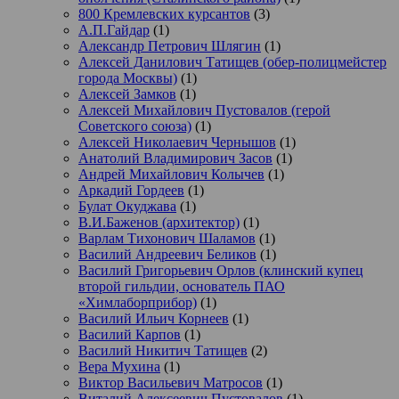
800 Кремлевских курсантов
(3)
А.П.Гайдар
(1)
Александр Петрович Шлягин
(1)
Алексей Данилович Татищев (обер-полицмейстер
города Москвы)
(1)
Алексей Замков
(1)
Алексей Михайлович Пустовалов (герой
Советского союза)
(1)
Алексей Николаевич Чернышов
(1)
Анатолий Владимирович Засов
(1)
Андрей Михайлович Колычев
(1)
Аркадий Гордеев
(1)
Булат Окуджава
(1)
В.И.Баженов (архитектор)
(1)
Варлам Тихонович Шаламов
(1)
Василий Андреевич Беликов
(1)
Василий Григорьевич Орлов (клинский купец
второй гильдии, основатель ПАО
«Химлаборприбор)
(1)
Василий Ильич Корнеев
(1)
Василий Карпов
(1)
Василий Никитич Татищев
(2)
Вера Мухина
(1)
Виктор Васильевич Матросов
(1)
Виталий Алексеевич Пустовалов
(1)