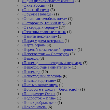
«Один щелчок спасает жизнь!»
(8)
«Окна России»
(1)
«Опасный груз»
(3)
«Оружие Победы»
(1)
«Оставь автомобиль дома»
(1)
«Осторожно, тонкий лед»
(2)
«От сердца к сердцу»
(17)
«Отчизны славные сыны»
(1)
«Память поколений»
(1)
«Парад у дома ветерана»
(1)
«Парта героя»
(4)
«Передай космический привет!»
(1)
«Перекресток — Светофор»
(3)
«Пешеход
(3)
«Пешеход — пешеходный переход»
(3)
«Пешеход будь внимателен!»
(1)
«Пешеход»
(10)
«Пешеходный переход»
(6)
«Письмо водителю»
(3)
«Письмо защитнику»
(1)
«По дороге в школу – безопасно!»
(1)
«По примеру Отца»
(1)
«Подросток ‒ Игла»
(1)
«Поиск добрых дел»
(1)
«Поклонимся»
(6)