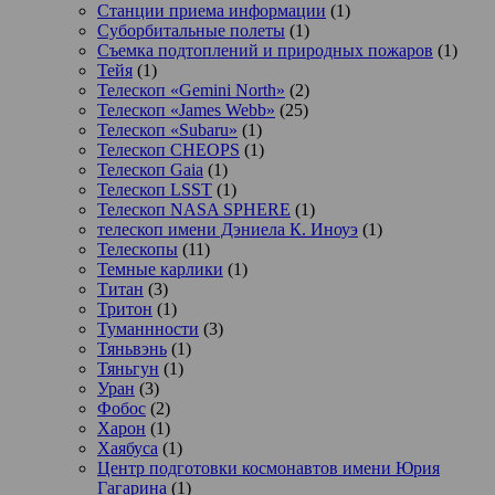
Станции приема информации
(1)
Суборбитальные полеты
(1)
Съемка подтоплений и природных пожаров
(1)
Тейя
(1)
Телескоп «Gemini North»
(2)
Телескоп «James Webb»
(25)
Телескоп «Subaru»
(1)
Телескоп CHEOPS
(1)
Телескоп Gaia
(1)
Телескоп LSST
(1)
Телескоп NASA SPHERE
(1)
телескоп имени Дэниела К. Иноуэ
(1)
Телескопы
(11)
Темные карлики
(1)
Титан
(3)
Тритон
(1)
Туманнности
(3)
Тяньвэнь
(1)
Тяньгун
(1)
Уран
(3)
Фобос
(2)
Харон
(1)
Хаябуса
(1)
Центр подготовки космонавтов имени Юрия
Гагарина
(1)