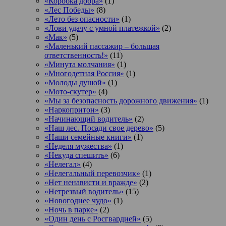
«Коробка добра»
(1)
«Лес Победы»
(8)
«Лето без опасности»
(1)
«Лови удачу с умной платежкой»
(2)
«Мак»
(5)
«Маленький пассажир – большая
ответственность!»
(11)
«Минута молчания»
(1)
«Многодетная Россия»
(1)
«Молоды душой»
(1)
«Мото-скутер»
(4)
«Мы за безопасность дорожного движения»
(1)
«Наркопритон»
(3)
«Начинающий водитель»
(2)
«Наш лес. Посади свое дерево»
(5)
«Наши семейные книги»
(1)
«Неделя мужества»
(1)
«Некуда спешить»
(6)
«Нелегал»
(4)
«Нелегальный перевозчик»
(1)
«Нет ненависти и вражде»
(2)
«Нетрезвый водитель»
(15)
«Новогоднее чудо»
(1)
«Ночь в парке»
(2)
«Один день с Росгвардией»
(5)