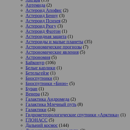
Артемида
(2)
Астероид Апофис
(2)
Астероид Бенну
(3)
Астероид Психея
(2)
Астероид Рюгу
(3)
Астероид Фаэтон
(1)
Астероидная защита
(1)
Астероиды и малые планеты
(35)
Астрономические прогнозы
(7)
Астрономические явления
(5)
Астрономия
(5)
Байконур
(106)
Белые карлики
(1)
Бетельгейзе
(1)
Биоспутники
(1)
Биоспутники «Бион»
(5)
Буран
(1)
Венера
(12)
Галактика Андромеда
(2)
Галактика Млечный путь
(8)
Галактики
(24)
Гидрометеорологические спутники «Арктика»
(1)
ГЛОНАСС
(5)
Дальний космос
(144)