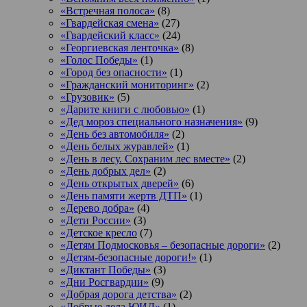
«Встречная полоса»
(8)
«Гвардейская смена»
(27)
«Гвардейский класс»
(24)
«Георгиевская ленточка»
(8)
«Голос Победы»
(1)
«Город без опасности»
(1)
«Гражданский мониторинг»
(2)
«Грузовик»
(5)
«Дарите книги с любовью»
(1)
«Дед мороз специального назначения»
(9)
«День без автомобиля»
(2)
«День белых журавлей»
(1)
«День в лесу. Сохраним лес вместе»
(2)
«День добрых дел»
(2)
«День открытых дверей»
(6)
«День памяти жертв ДТП»
(1)
«Дерево добра»
(4)
«Дети России»
(3)
«Детское кресло
(7)
«Детям Подмосковья – безопасные дороги»
(2)
«Детям-безопасные дороги!»
(1)
«Диктант Победы»
(3)
«Дни Росгвардии»
(9)
«Добрая дорога детства»
(2)
«Добрые дела ЮИД»
(1)