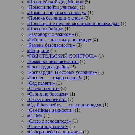
«Полицейский Дед Мороз»
(5)
«Помоги пойти учиться»
(1)
«Помоги собраться в школу»
(1)
«Помочь без лишних слов»
(3)
«Посвящение первоклассников в пешеходы»
(1)
«Посылка бойцу»
(1)
«Разговоры о важном»
(1)
«Ребенок – пассажир пешеход»
(4)
«Ремень безопасности»
(3)
«Рецидив»
(1)
«РОДИТЕЛЬСКИЙ КОНТРОЛЬ»
(1)
«Ромашка безопасности»
(2)
«Росгвардия Драйв»
(3)
«Росгвардия. В особых условиях»
(1)
«Россия — страна героев!»
(1)
«Сад памяти»
(1)
«Свеча памяти»
(6)
«Своих не бросаем»
(1)
«Связь поколений»
(7)
«Сдай батарейку — спаси природу»
(1)
«Семейные ценности»
(1)
«СИМ»
(2)
«Слезь с велосипеда»
(1)
«Сними наушники»
(1)
«Собери ребёнка в школу»
(1)