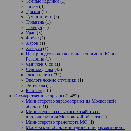
Темные карлики
(1)
Титан
(3)
Тритон
(1)
Туманнности
(3)
Тяньвэнь
(1)
Тяньгун
(1)
Уран
(3)
Фобос
(2)
Харон
(1)
Хаябуса
(1)
Центр подготовки космонавтов имени Юрия
Гагарина
(1)
Чанчжэн-6-си
(1)
Черные дыры
(32)
Экзопланеты
(37)
Экологические спутники
(1)
Энцелада
(1)
Юпитер
(16)
Государственные органы
(1 487)
Министерство здравоохранения Московской
области
(1)
Министерство сельского хозяйства и
продовольствия Московской области
(1)
Министерство транспорта МО
(1)
Московский областной единый информационно-