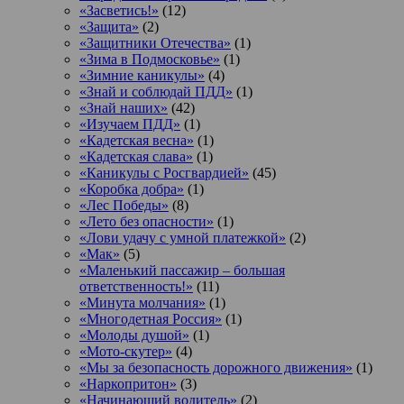
«Засветись!»
(12)
«Защита»
(2)
«Защитники Отечества»
(1)
«Зима в Подмосковье»
(1)
«Зимние каникулы»
(4)
«Знай и соблюдай ПДД»
(1)
«Знай наших»
(42)
«Изучаем ПДД»
(1)
«Кадетская весна»
(1)
«Кадетская слава»
(1)
«Каникулы с Росгвардией»
(45)
«Коробка добра»
(1)
«Лес Победы»
(8)
«Лето без опасности»
(1)
«Лови удачу с умной платежкой»
(2)
«Мак»
(5)
«Маленький пассажир – большая
ответственность!»
(11)
«Минута молчания»
(1)
«Многодетная Россия»
(1)
«Молоды душой»
(1)
«Мото-скутер»
(4)
«Мы за безопасность дорожного движения»
(1)
«Наркопритон»
(3)
«Начинающий водитель»
(2)