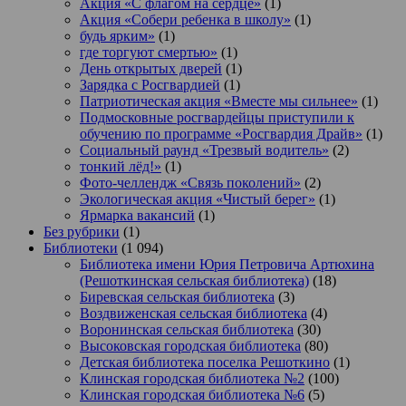
Акция «С флагом на сердце»
(1)
Акция «Собери ребенка в школу»
(1)
будь ярким»
(1)
где торгуют смертью»
(1)
День открытых дверей
(1)
Зарядка с Росгвардией
(1)
Патриотическая акция «Вместе мы сильнее»
(1)
Подмосковные росгвардейцы приступили к
обучению по программе «Росгвардия Драйв»
(1)
Социальный раунд «Трезвый водитель»
(2)
тонкий лёд!»
(1)
Фото-челлендж «Связь поколений»
(2)
Экологическая акция «Чистый берег»
(1)
Ярмарка вакансий
(1)
Без рубрики
(1)
Библиотеки
(1 094)
Библиотека имени Юрия Петровича Артюхина
(Решоткинская сельская библиотека)
(18)
Биревская сельская библиотека
(3)
Воздвиженская сельская библиотека
(4)
Воронинская сельская библиотека
(30)
Высоковская городская библиотека
(80)
Детская библиотека поселка Решоткино
(1)
Клинская городская библиотека №2
(100)
Клинская городская библиотека №6
(5)