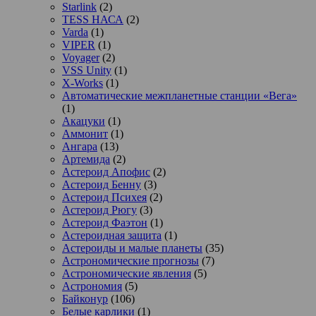
Starlink
(2)
TESS НАСА
(2)
Varda
(1)
VIPER
(1)
Voyager
(2)
VSS Unity
(1)
X-Works
(1)
Автоматические межпланетные станции «Вега»
(1)
Акацуки
(1)
Аммонит
(1)
Ангара
(13)
Артемида
(2)
Астероид Апофис
(2)
Астероид Бенну
(3)
Астероид Психея
(2)
Астероид Рюгу
(3)
Астероид Фаэтон
(1)
Астероидная защита
(1)
Астероиды и малые планеты
(35)
Астрономические прогнозы
(7)
Астрономические явления
(5)
Астрономия
(5)
Байконур
(106)
Белые карлики
(1)