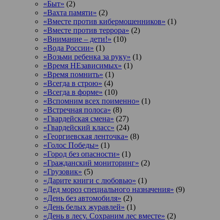
«Быт»
(2)
«Вахта памяти»
(2)
«Вместе против кибермошенников»
(1)
«Вместе против террора»
(2)
«Внимание – дети!»
(10)
«Вода России»
(1)
«Возьми ребенка за руку»
(1)
«Время НЕзависимых»
(1)
«Время помнить»
(1)
«Всегда в строю»
(4)
«Всегда в форме»
(10)
«Вспомним всех поименно»
(1)
«Встречная полоса»
(8)
«Гвардейская смена»
(27)
«Гвардейский класс»
(24)
«Георгиевская ленточка»
(8)
«Голос Победы»
(1)
«Город без опасности»
(1)
«Гражданский мониторинг»
(2)
«Грузовик»
(5)
«Дарите книги с любовью»
(1)
«Дед мороз специального назначения»
(9)
«День без автомобиля»
(2)
«День белых журавлей»
(1)
«День в лесу. Сохраним лес вместе»
(2)