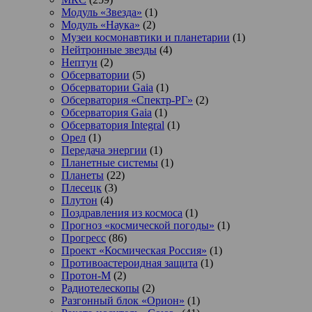
Модуль «Звезда»
(1)
Модуль «Наука»
(2)
Музеи космонавтики и планетарии
(1)
Нейтронные звезды
(4)
Нептун
(2)
Обсерватории
(5)
Обсерватории Gaia
(1)
Обсерватория «Спектр-РГ»
(2)
Обсерватория Gaia
(1)
Обсерватория Integral
(1)
Орел
(1)
Передача энергии
(1)
Планетные системы
(1)
Планеты
(22)
Плесецк
(3)
Плутон
(4)
Поздравления из космоса
(1)
Прогноз «космической погоды»
(1)
Прогресс
(86)
Проект «Космическая Россия»
(1)
Противоастероидная защита
(1)
Протон-М
(2)
Радиотелескопы
(2)
Разгонный блок «Орион»
(1)