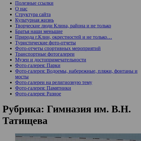
Полезные ссылки
О нас
Структура сайта
Культурная жизнь
Творческие люди Клина, района и не только
Братья наши меньшие
Природа г.Клин, окрестностей и не только…
Туристические фото-отчеты
Фото-отчеты спортивных мероприятий
Транспортные фотогалереи
Музеи и достопримечательности
Фото-галерея: Парки
Фото-галерея: Водоемы, набережные, пляжи, фонтаны и
мосты
Фото-галереи на религиозную тему
Фото-галерея: Памятники
Фото-галерея: Разное
Рубрика:
Гимназия им. В.Н.
Татищева