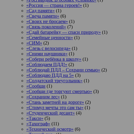
«Россия — страна героев!»
(1)
«Сад памяти»
(1)
«Свеча памяти»
(6)
«Своих не бросаем»
(1)
«Связь поколений»
(7)
«Сдай батарейку — спаси природу»
(1)
«Семейные ценности»
(1)
«СИМ»
(2)
«Слезь с велосипеда»
(1)
«Сними наушники»
(1)
«Собери ребёнка в школу»
(1)
«Соблюдаем ПДД!»
(2)
«Соблюдай ПДД – Сохрани семью»
(2)
«Соблюдаю ПДД на 5»
(3)
«Солдатский треугольник»
(1)
«Сообщи
(1)
«Сообщи где торгуют смертью»
(3)
«Сохраним лес»
(1)
«Стань заметней на дороге»
(2)
«Стимул мечты это сам ты»
(1)
«Студенческий десант»
(4)
«Такси»
(5)
«Тахограф»
(11)
«Технический осмотр»
(6)