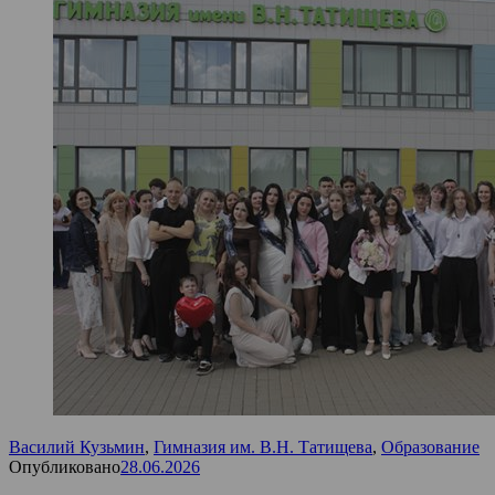
Василий Кузьмин
,
Гимназия им. В.Н. Татищева
,
Образование
Опубликовано
28.06.2026