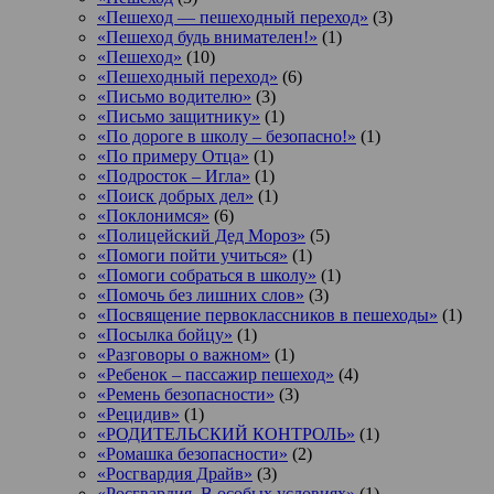
«Пешеход — пешеходный переход»
(3)
«Пешеход будь внимателен!»
(1)
«Пешеход»
(10)
«Пешеходный переход»
(6)
«Письмо водителю»
(3)
«Письмо защитнику»
(1)
«По дороге в школу – безопасно!»
(1)
«По примеру Отца»
(1)
«Подросток ‒ Игла»
(1)
«Поиск добрых дел»
(1)
«Поклонимся»
(6)
«Полицейский Дед Мороз»
(5)
«Помоги пойти учиться»
(1)
«Помоги собраться в школу»
(1)
«Помочь без лишних слов»
(3)
«Посвящение первоклассников в пешеходы»
(1)
«Посылка бойцу»
(1)
«Разговоры о важном»
(1)
«Ребенок – пассажир пешеход»
(4)
«Ремень безопасности»
(3)
«Рецидив»
(1)
«РОДИТЕЛЬСКИЙ КОНТРОЛЬ»
(1)
«Ромашка безопасности»
(2)
«Росгвардия Драйв»
(3)
«Росгвардия. В особых условиях»
(1)