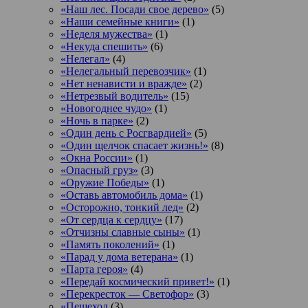
«Наш лес. Посади свое дерево»
(5)
«Наши семейные книги»
(1)
«Неделя мужества»
(1)
«Некуда спешить»
(6)
«Нелегал»
(4)
«Нелегальный перевозчик»
(1)
«Нет ненависти и вражде»
(2)
«Нетрезвый водитель»
(15)
«Новогоднее чудо»
(1)
«Ночь в парке»
(2)
«Один день с Росгвардией»
(5)
«Один щелчок спасает жизнь!»
(8)
«Окна России»
(1)
«Опасный груз»
(3)
«Оружие Победы»
(1)
«Оставь автомобиль дома»
(1)
«Осторожно, тонкий лед»
(2)
«От сердца к сердцу»
(17)
«Отчизны славные сыны»
(1)
«Память поколений»
(1)
«Парад у дома ветерана»
(1)
«Парта героя»
(4)
«Передай космический привет!»
(1)
«Перекресток — Светофор»
(3)
«Пешеход
(3)