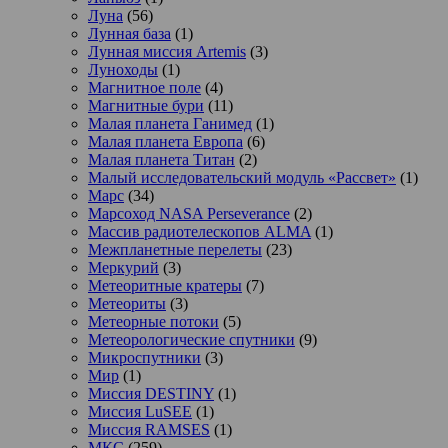
Луна
(56)
Лунная база
(1)
Лунная миссия Artemis
(3)
Луноходы
(1)
Магнитное поле
(4)
Магнитные бури
(11)
Малая планета Ганимед
(1)
Малая планета Европа
(6)
Малая планета Титан
(2)
Малый исследовательский модуль «Рассвет»
(1)
Марс
(34)
Марсоход NASA Perseverance
(2)
Массив радиотелескопов ALMA
(1)
Межпланетные перелеты
(23)
Меркурий
(3)
Метеоритные кратеры
(7)
Метеориты
(3)
Метеорные потоки
(5)
Метеорологические спутники
(9)
Микроспутники
(3)
Мир
(1)
Миссия DESTINY
(1)
Миссия LuSEE
(1)
Миссия RAMSES
(1)
МКС
(259)