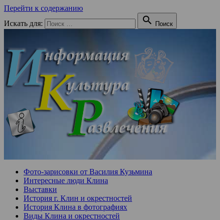
Перейти к содержанию

Искать для:
Поиск
Фото-зарисовки от Василия Кузьмина
Интересные люди Клина
Выставки
История г. Клин и окрестностей
История Клина в фотографиях
Виды Клина и окрестностей