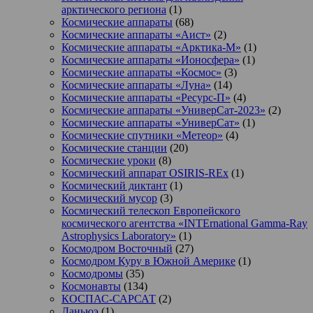
арктического региона
(1)
Космические аппараты
(68)
Космические аппараты «Аист»
(2)
Космические аппараты «Арктика-М»
(1)
Космические аппараты «Ионосфера»
(1)
Космические аппараты «Космос»
(3)
Космические аппараты «Луна»
(14)
Космические аппараты «Ресурс-П»
(4)
Космические аппараты «УниверСат-2023»
(2)
Космические аппараты «УниверСат»
(1)
Космические спутники «Метеор»
(4)
Космические станции
(20)
Космические уроки
(8)
Космический аппарат OSIRIS-REx
(1)
Космический диктант
(1)
Космический мусор
(3)
Космический телескоп Европейского
космического агентства «INTErnational Gamma-Ray
Astrophysics Laboratory»
(1)
Космодром Восточный
(27)
Космодром Куру в Южной Америке
(1)
Космодромы
(35)
Космонавты
(134)
КОСПАС-САРСАТ
(2)
Ланьюэ
(1)