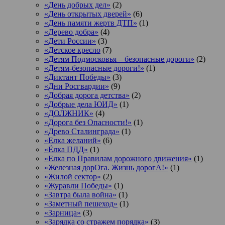
«День добрых дел»
(2)
«День открытых дверей»
(6)
«День памяти жертв ДТП»
(1)
«Дерево добра»
(4)
«Дети России»
(3)
«Детское кресло
(7)
«Детям Подмосковья – безопасные дороги»
(2)
«Детям-безопасные дороги!»
(1)
«Диктант Победы»
(3)
«Дни Росгвардии»
(9)
«Добрая дорога детства»
(2)
«Добрые дела ЮИД»
(1)
«ДОЛЖНИК»
(4)
«Дорога без Опасности!»
(1)
«Древо Сталинграда»
(1)
«Елка желаний»
(6)
«Ёлка ПДД»
(1)
«Елка по Правилам дорожного движения»
(1)
«Железная дорОга. Жизнь дорогА!»
(1)
«Жилой сектор»
(2)
«Журавли Победы»
(1)
«Завтра была война»
(1)
«Заметный пешеход»
(1)
«Зарница»
(3)
«Зарядка со стражем порядка»
(3)