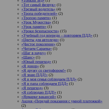
«Тонкий лед»
(1)
«Тот самый физрук»
(1)
«Трезвый водитель»
(4)
«Тропа победителей»
(2)
«Тропою памяти»
(1)
«Урок Мужества»
(51)
«Урок памяти»
(1)
«Уроки безопасности»
(15)
«Учебный год впереди – повторяем ПДД»
(1)
«Цветы для автоледи»
(1)
«Чистое поколение»
(2)
«Читаем Сараева»
(1)
«Шаг в науку»
(1)
«Шанс»
(1)
«Юный пешеход»
(1)
«Я донор»
(5)
«Я дружу со светофором!»
(1)
«Я знаю ПДД!»
(2)
«Я и моя семья соблюдаем ПДД»
(2)
«Я и папа соблюдаем ПДД»
(1)
«Я пешеход»
(3)
«Я соблюдаю ПДД!»
(1)
«Ярмарке вакансий»
(2)
Акция «Передай показания с умной платежкой»
(2)