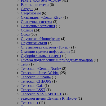
Ракета-носитель «Союз»
(41)
Ракеты-носители
(6)
Сатурн
(4)
Сверхновые
(6)
Скафандры «Сокол-КВ2»
(1)
Солнечная система
(3)
Солнечные затмения
(1)
Солнце
(24)
Союз
(60)
Спутники «Ионосфера»
(4)
Спутники связи
(2)
Спутниковая система «Гонец»
(1)
Станции приема информации
(1)
Суборбитальные полеты
(1)
Съемка подтоплений и природных пожаров
(1)
Тейя
(1)
Телескоп «Gemini North»
(2)
Телескоп «James Webb»
(25)
Телескоп «Subaru»
(1)
Телескоп CHEOPS
(1)
Телескоп Gaia
(1)
Телескоп LSST
(1)
Телескоп NASA SPHERE
(1)
телескоп имени Дэниела К. Иноуэ
(1)
Телескопы
(11)