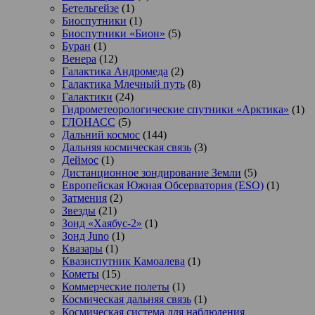
Бетельгейзе
(1)
Биоспутники
(1)
Биоспутники «Бион»
(5)
Буран
(1)
Венера
(12)
Галактика Андромеда
(2)
Галактика Млечный путь
(8)
Галактики
(24)
Гидрометеорологические спутники «Арктика»
(1)
ГЛОНАСС
(5)
Дальний космос
(144)
Дальняя космическая связь
(3)
Деймос
(1)
Дистанционное зондирование Земли
(5)
Европейская Южная Обсерватория (ESO)
(1)
Затмения
(2)
Звезды
(21)
Зонд «Хаябус-2»
(1)
Зонд Juno
(1)
Квазары
(1)
Квазиспутник Камоалева
(1)
Кометы
(15)
Коммерческие полеты
(1)
Космическая дальняя связь
(1)
Космическая система для наблюдения