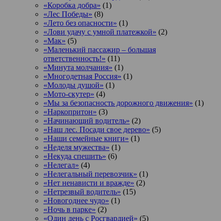
«Коробка добра»
(1)
«Лес Победы»
(8)
«Лето без опасности»
(1)
«Лови удачу с умной платежкой»
(2)
«Мак»
(5)
«Маленький пассажир – большая
ответственность!»
(11)
«Минута молчания»
(1)
«Многодетная Россия»
(1)
«Молоды душой»
(1)
«Мото-скутер»
(4)
«Мы за безопасность дорожного движения»
(1)
«Наркопритон»
(3)
«Начинающий водитель»
(2)
«Наш лес. Посади свое дерево»
(5)
«Наши семейные книги»
(1)
«Неделя мужества»
(1)
«Некуда спешить»
(6)
«Нелегал»
(4)
«Нелегальный перевозчик»
(1)
«Нет ненависти и вражде»
(2)
«Нетрезвый водитель»
(15)
«Новогоднее чудо»
(1)
«Ночь в парке»
(2)
«Один день с Росгвардией»
(5)