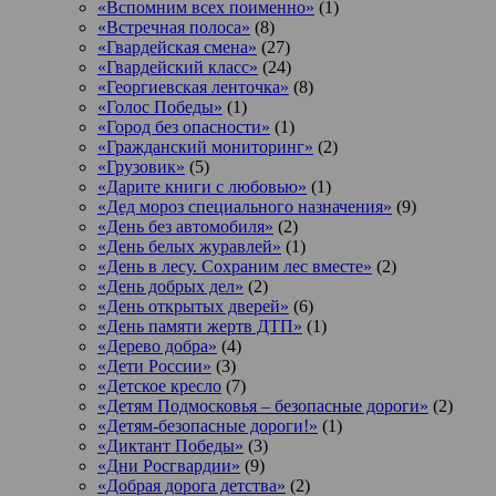
«Вспомним всех поименно»
(1)
«Встречная полоса»
(8)
«Гвардейская смена»
(27)
«Гвардейский класс»
(24)
«Георгиевская ленточка»
(8)
«Голос Победы»
(1)
«Город без опасности»
(1)
«Гражданский мониторинг»
(2)
«Грузовик»
(5)
«Дарите книги с любовью»
(1)
«Дед мороз специального назначения»
(9)
«День без автомобиля»
(2)
«День белых журавлей»
(1)
«День в лесу. Сохраним лес вместе»
(2)
«День добрых дел»
(2)
«День открытых дверей»
(6)
«День памяти жертв ДТП»
(1)
«Дерево добра»
(4)
«Дети России»
(3)
«Детское кресло
(7)
«Детям Подмосковья – безопасные дороги»
(2)
«Детям-безопасные дороги!»
(1)
«Диктант Победы»
(3)
«Дни Росгвардии»
(9)
«Добрая дорога детства»
(2)