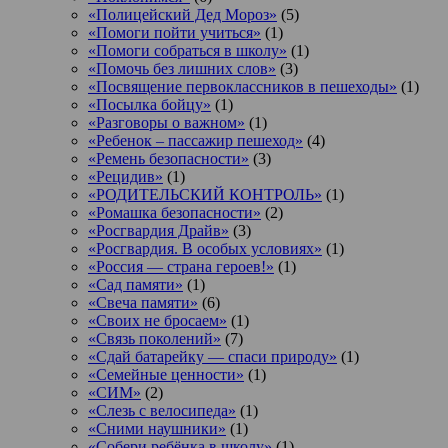
«Полицейский Дед Мороз»
(5)
«Помоги пойти учиться»
(1)
«Помоги собраться в школу»
(1)
«Помочь без лишних слов»
(3)
«Посвящение первоклассников в пешеходы»
(1)
«Посылка бойцу»
(1)
«Разговоры о важном»
(1)
«Ребенок – пассажир пешеход»
(4)
«Ремень безопасности»
(3)
«Рецидив»
(1)
«РОДИТЕЛЬСКИЙ КОНТРОЛЬ»
(1)
«Ромашка безопасности»
(2)
«Росгвардия Драйв»
(3)
«Росгвардия. В особых условиях»
(1)
«Россия — страна героев!»
(1)
«Сад памяти»
(1)
«Свеча памяти»
(6)
«Своих не бросаем»
(1)
«Связь поколений»
(7)
«Сдай батарейку — спаси природу»
(1)
«Семейные ценности»
(1)
«СИМ»
(2)
«Слезь с велосипеда»
(1)
«Сними наушники»
(1)
«Собери ребёнка в школу»
(1)