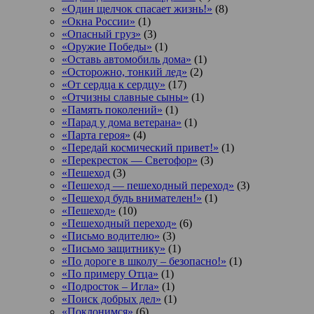
«Один щелчок спасает жизнь!»
(8)
«Окна России»
(1)
«Опасный груз»
(3)
«Оружие Победы»
(1)
«Оставь автомобиль дома»
(1)
«Осторожно, тонкий лед»
(2)
«От сердца к сердцу»
(17)
«Отчизны славные сыны»
(1)
«Память поколений»
(1)
«Парад у дома ветерана»
(1)
«Парта героя»
(4)
«Передай космический привет!»
(1)
«Перекресток — Светофор»
(3)
«Пешеход
(3)
«Пешеход — пешеходный переход»
(3)
«Пешеход будь внимателен!»
(1)
«Пешеход»
(10)
«Пешеходный переход»
(6)
«Письмо водителю»
(3)
«Письмо защитнику»
(1)
«По дороге в школу – безопасно!»
(1)
«По примеру Отца»
(1)
«Подросток ‒ Игла»
(1)
«Поиск добрых дел»
(1)
«Поклонимся»
(6)