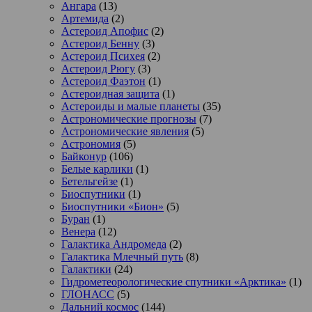
Ангара
(13)
Артемида
(2)
Астероид Апофис
(2)
Астероид Бенну
(3)
Астероид Психея
(2)
Астероид Рюгу
(3)
Астероид Фаэтон
(1)
Астероидная защита
(1)
Астероиды и малые планеты
(35)
Астрономические прогнозы
(7)
Астрономические явления
(5)
Астрономия
(5)
Байконур
(106)
Белые карлики
(1)
Бетельгейзе
(1)
Биоспутники
(1)
Биоспутники «Бион»
(5)
Буран
(1)
Венера
(12)
Галактика Андромеда
(2)
Галактика Млечный путь
(8)
Галактики
(24)
Гидрометеорологические спутники «Арктика»
(1)
ГЛОНАСС
(5)
Дальний космос
(144)