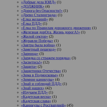
«Добрые дела ЮИД»
(1)
«ДОЛЖНИК»
(4)
«Дорога без Опасности!»
(1)
«Древо Сталинграда»
(1)
«Елка желаний»
(6)
«Ёлка ПДД»
(1)
«Елка по Правилам дорожного движения»
(1)
«Железная дорОга. Жизнь дорогА!»
(1)
«Жилой сектор»
(2)
«Журавли Победы»
(1)
«Завтра была война»
(1)
«Заметный пешеход»
(1)
«Зарница»
(3)
«Зарядка со стражем порядка»
(3)
«Засветись!»
(12)
«Защита»
(2)
«Защитники Отечества»
(1)
«Зима в Подмосковье»
(1)
«Зимние каникулы»
(4)
«Знай и соблюдай ПДД»
(1)
«Знай наших»
(42)
«Изучаем ПДД»
(1)
«Кадетская весна»
(1)
«Кадетская слава»
(1)
«Каникулы с Росгвардией»
(45)