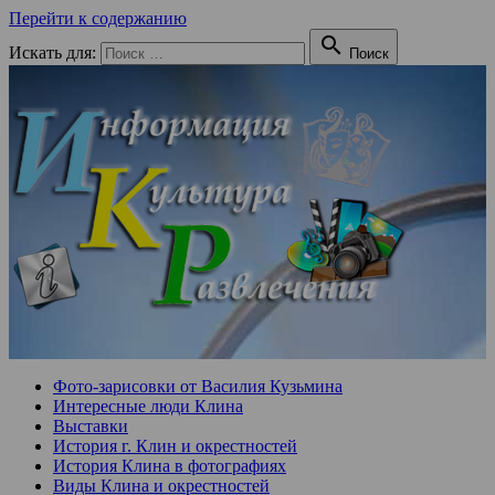
Перейти к содержанию

Искать для:
Поиск
Фото-зарисовки от Василия Кузьмина
Интересные люди Клина
Выставки
История г. Клин и окрестностей
История Клина в фотографиях
Виды Клина и окрестностей