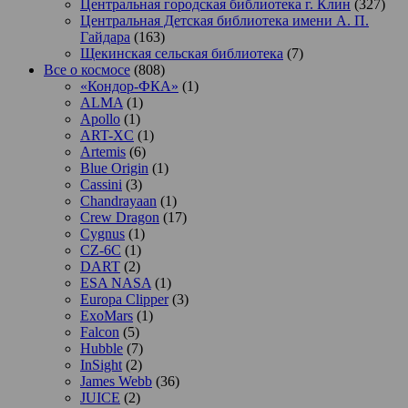
Центральная городская библиотека г. Клин
(327)
Центральная Детская библиотека имени А. П.
Гайдара
(163)
Щекинская сельская библиотека
(7)
Все о космосе
(808)
«Кондор-ФКА»
(1)
ALMA
(1)
Apollo
(1)
ART-XC
(1)
Artemis
(6)
Blue Origin
(1)
Cassini
(3)
Chandrayaan
(1)
Crew Dragon
(17)
Cygnus
(1)
CZ-6C
(1)
DART
(2)
ESA NASA
(1)
Europa Clipper
(3)
ExoMars
(1)
Falcon
(5)
Hubble
(7)
InSight
(2)
James Webb
(36)
JUICE
(2)