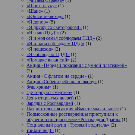
«Читаем Сараева»
(1)
«Шаг в науку»
(1)
«Шанс»
(1)
«Юный пешеход»
(1)
«Я донор»
(5)
«Я дружу со светофором!»
(1)
«Я знаю ПДД!»
(2)
«Я и моя семья соблюдаем ПДД»
(2)
«Я и папа соблюдаем ПДД»
(1)
«Я пешеход»
(3)
«Я соблюдаю ПДД!»
(1)
«Ярмарке вакансий»
(2)
Акция «Передай показания с умной платежкой»
(2)
Акция «С флагом на сердце»
(1)
Акция «Собери ребенка в школу»
(1)
будь ярким»
(1)
где торгуют смертью»
(1)
День открытых дверей
(1)
Зарядка с Росгвардией
(1)
Патриотическая акция «Вместе мы сильнее»
(1)
Подмосковные росгвардейцы приступили к
обучению по программе «Росгвардия Драйв»
(1)
Социальный раунд «Трезвый водитель»
(2)
тонкий лёд!»
(1)