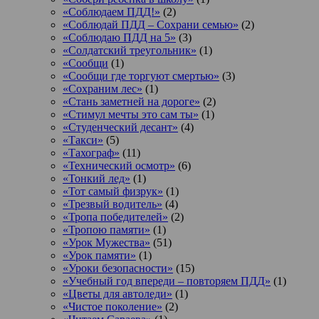
«Соблюдаем ПДД!»
(2)
«Соблюдай ПДД – Сохрани семью»
(2)
«Соблюдаю ПДД на 5»
(3)
«Солдатский треугольник»
(1)
«Сообщи
(1)
«Сообщи где торгуют смертью»
(3)
«Сохраним лес»
(1)
«Стань заметней на дороге»
(2)
«Стимул мечты это сам ты»
(1)
«Студенческий десант»
(4)
«Такси»
(5)
«Тахограф»
(11)
«Технический осмотр»
(6)
«Тонкий лед»
(1)
«Тот самый физрук»
(1)
«Трезвый водитель»
(4)
«Тропа победителей»
(2)
«Тропою памяти»
(1)
«Урок Мужества»
(51)
«Урок памяти»
(1)
«Уроки безопасности»
(15)
«Учебный год впереди – повторяем ПДД»
(1)
«Цветы для автоледи»
(1)
«Чистое поколение»
(2)