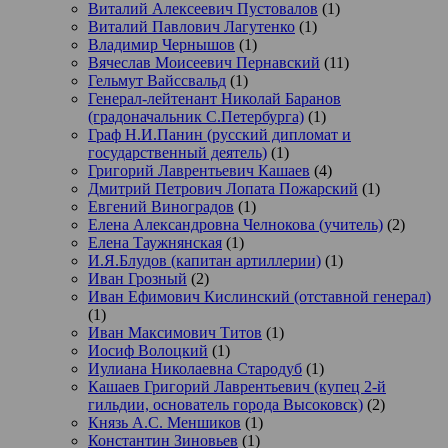
Виталий Алексеевич Пустовалов
(1)
Виталий Павлович Лагутенко
(1)
Владимир Чернышов
(1)
Вячеслав Моисеевич Пернавский
(11)
Гельмут Вайссвальд
(1)
Генерал-лейтенант Николай Баранов
(градоначальник С.Петербурга)
(1)
Граф Н.И.Панин (русский дипломат и
государственный деятель)
(1)
Григорий Лаврентьевич Кашаев
(4)
Дмитрий Петрович Лопата Пожарский
(1)
Евгений Виноградов
(1)
Елена Александровна Челнокова (учитель)
(2)
Елена Таужнянская
(1)
И.Я.Блудов (капитан артиллерии)
(1)
Иван Грозный
(2)
Иван Ефимович Кислинский (отставной генерал)
(1)
Иван Максимович Титов
(1)
Иосиф Волоцкий
(1)
Иулиана Николаевна Стародуб
(1)
Кашаев Григорий Лаврентьевич (купец 2-й
гильдии, основатель города Высоковск)
(2)
Князь А.С. Меншиков
(1)
Константин Зиновьев
(1)