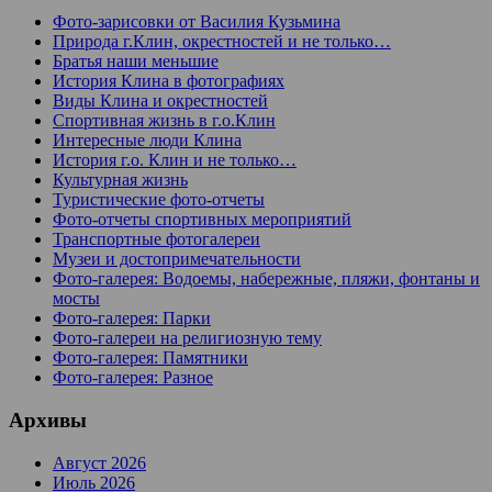
Фото-зарисовки от Василия Кузьмина
Природа г.Клин, окрестностей и не только…
Братья наши меньшие
История Клина в фотографиях
Виды Клина и окрестностей
Спортивная жизнь в г.о.Клин
Интересные люди Клина
История г.о. Клин и не только…
Культурная жизнь
Туристические фото-отчеты
Фото-отчеты спортивных мероприятий
Транспортные фотогалереи
Музеи и достопримечательности
Фото-галерея: Водоемы, набережные, пляжи, фонтаны и
мосты
Фото-галерея: Парки
Фото-галереи на религиозную тему
Фото-галерея: Памятники
Фото-галерея: Разное
Архивы
Август 2026
Июль 2026