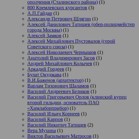
ополчения (Сталинского района)
(1)
800 Кремлевских курсантов
(3)
А.П.Гайдар
(1)
Александр Петрович Шлягин
(1)
Алексей Данилович Татищев (обер-полицмейстер
города Москвы)
(1)
Алексей Замков
(1)
Алексей Михайлович Пустовалов (герой
Советского союза)
(1)
Алексей Николаевич Чернышов
(1)
Анатолий Владимирович Засов
(1)
Андрей Михайлович Колычев
(1)
Аркадий Гордеев
(1)
Булат Окуджава
(1)
В.И.Баженов (архитектор)
(1)
Варлам Тихонович Шаламов
(1)
Василий Андреевич Беликов
(1)
Василий Григорьевич Орлов (клинский купец
второй гильдии, основатель ПАО
«Химлаборприбор)
(1)
Василий Ильич Корнеев
(1)
Василий Карпов
(1)
Василий Никитич Татищев
(2)
Вера Мухина
(1)
Виктор Васильевич Матросов
(1)