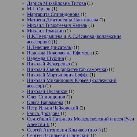
Лариса Михайловна Титова
(1)
М.Г. Орлов
(1)
Маргарита Спиридонова
(1)
Матрена Дмитриевна Пантилеева
(1)
Михаил Тимофеевич Чепель
(1)
Михаил Томилин
(1)
Н.К.Твердышева и А.С.Исакова (коллежские
ассесорши)
(1)
Н.Телешев (писатель)
(1)
Надежда Николаевна Ефимова
(3)
Надежда Шубина
(1)
Николай Жежеренко
(1)
Николай Львов (архитектор-самоучка)
(1)
Николай Мартынович Боффе
(1)
Николай Михайлович Юрьев (коллежский
асессор)
(1)
Николай Цыганков
(1)
Олег Спиридонов
(1)
Ольга Варламова
(1)
Петр Ильич Чайковский
(2)
Раиса Дроздова
(1)
Святейший Патриарх Московсковский и всея Руси
Алексий II
(1)
Сергей Антонович Клычков (поэт)
(1)
Сергей Васильевич Глинский
(1)