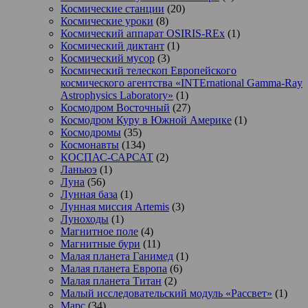
Космические станции
(20)
Космические уроки
(8)
Космический аппарат OSIRIS-REx
(1)
Космический диктант
(1)
Космический мусор
(3)
Космический телескоп Европейского
космического агентства «INTErnational Gamma-Ray
Astrophysics Laboratory»
(1)
Космодром Восточный
(27)
Космодром Куру в Южной Америке
(1)
Космодромы
(35)
Космонавты
(134)
КОСПАС-САРСАТ
(2)
Ланьюэ
(1)
Луна
(56)
Лунная база
(1)
Лунная миссия Artemis
(3)
Луноходы
(1)
Магнитное поле
(4)
Магнитные бури
(11)
Малая планета Ганимед
(1)
Малая планета Европа
(6)
Малая планета Титан
(2)
Малый исследовательский модуль «Рассвет»
(1)
Марс
(34)