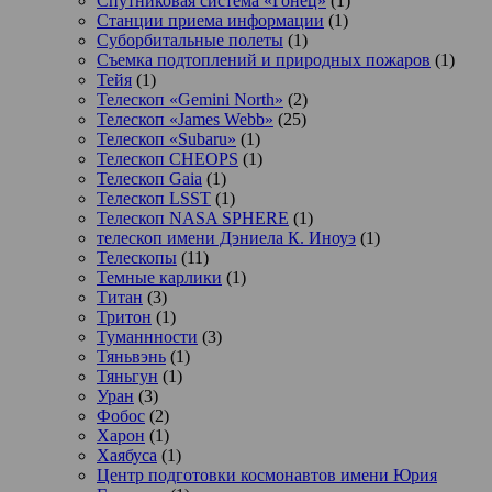
Спутниковая система «Гонец»
(1)
Станции приема информации
(1)
Суборбитальные полеты
(1)
Съемка подтоплений и природных пожаров
(1)
Тейя
(1)
Телескоп «Gemini North»
(2)
Телескоп «James Webb»
(25)
Телескоп «Subaru»
(1)
Телескоп CHEOPS
(1)
Телескоп Gaia
(1)
Телескоп LSST
(1)
Телескоп NASA SPHERE
(1)
телескоп имени Дэниела К. Иноуэ
(1)
Телескопы
(11)
Темные карлики
(1)
Титан
(3)
Тритон
(1)
Туманнности
(3)
Тяньвэнь
(1)
Тяньгун
(1)
Уран
(3)
Фобос
(2)
Харон
(1)
Хаябуса
(1)
Центр подготовки космонавтов имени Юрия