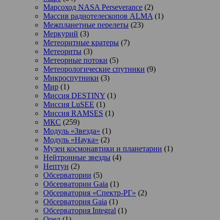
Марсоход NASA Perseverance
(2)
Массив радиотелескопов ALMA
(1)
Межпланетные перелеты
(23)
Меркурий
(3)
Метеоритные кратеры
(7)
Метеориты
(3)
Метеорные потоки
(5)
Метеорологические спутники
(9)
Микроспутники
(3)
Мир
(1)
Миссия DESTINY
(1)
Миссия LuSEE
(1)
Миссия RAMSES
(1)
МКС
(259)
Модуль «Звезда»
(1)
Модуль «Наука»
(2)
Музеи космонавтики и планетарии
(1)
Нейтронные звезды
(4)
Нептун
(2)
Обсерватории
(5)
Обсерватории Gaia
(1)
Обсерватория «Спектр-РГ»
(2)
Обсерватория Gaia
(1)
Обсерватория Integral
(1)
Орел
(1)