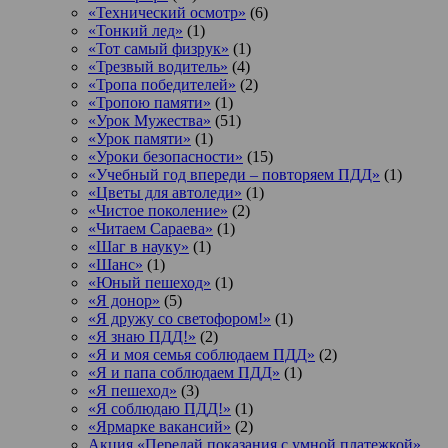
«Технический осмотр»
(6)
«Тонкий лед»
(1)
«Тот самый физрук»
(1)
«Трезвый водитель»
(4)
«Тропа победителей»
(2)
«Тропою памяти»
(1)
«Урок Мужества»
(51)
«Урок памяти»
(1)
«Уроки безопасности»
(15)
«Учебный год впереди – повторяем ПДД»
(1)
«Цветы для автоледи»
(1)
«Чистое поколение»
(2)
«Читаем Сараева»
(1)
«Шаг в науку»
(1)
«Шанс»
(1)
«Юный пешеход»
(1)
«Я донор»
(5)
«Я дружу со светофором!»
(1)
«Я знаю ПДД!»
(2)
«Я и моя семья соблюдаем ПДД»
(2)
«Я и папа соблюдаем ПДД»
(1)
«Я пешеход»
(3)
«Я соблюдаю ПДД!»
(1)
«Ярмарке вакансий»
(2)
Акция «Передай показания с умной платежкой»