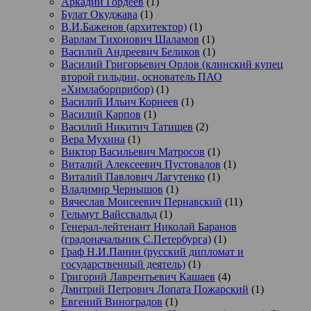
Аркадий Гордеев
(1)
Булат Окуджава
(1)
В.И.Баженов (архитектор)
(1)
Варлам Тихонович Шаламов
(1)
Василий Андреевич Беликов
(1)
Василий Григорьевич Орлов (клинский купец
второй гильдии, основатель ПАО
«Химлаборприбор)
(1)
Василий Ильич Корнеев
(1)
Василий Карпов
(1)
Василий Никитич Татищев
(2)
Вера Мухина
(1)
Виктор Васильевич Матросов
(1)
Виталий Алексеевич Пустовалов
(1)
Виталий Павлович Лагутенко
(1)
Владимир Чернышов
(1)
Вячеслав Моисеевич Пернавский
(11)
Гельмут Вайссвальд
(1)
Генерал-лейтенант Николай Баранов
(градоначальник С.Петербурга)
(1)
Граф Н.И.Панин (русский дипломат и
государственный деятель)
(1)
Григорий Лаврентьевич Кашаев
(4)
Дмитрий Петрович Лопата Пожарский
(1)
Евгений Виноградов
(1)