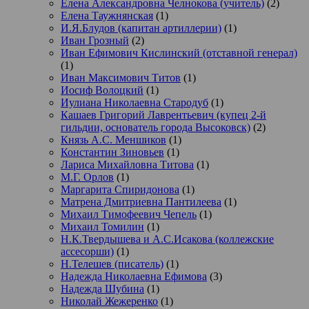
Елена Александровна Челнокова (учитель)
(2)
Елена Таужнянская
(1)
И.Я.Блудов (капитан артиллерии)
(1)
Иван Грозный
(2)
Иван Ефимович Кислинский (отставной генерал)
(1)
Иван Максимович Титов
(1)
Иосиф Волоцкий
(1)
Иулиана Николаевна Стародуб
(1)
Кашаев Григорий Лаврентьевич (купец 2-й
гильдии, основатель города Высоковск)
(2)
Князь А.С. Меншиков
(1)
Константин Зиновьев
(1)
Лариса Михайловна Титова
(1)
М.Г. Орлов
(1)
Маргарита Спиридонова
(1)
Матрена Дмитриевна Пантилеева
(1)
Михаил Тимофеевич Чепель
(1)
Михаил Томилин
(1)
Н.К.Твердышева и А.С.Исакова (коллежские
ассесорши)
(1)
Н.Телешев (писатель)
(1)
Надежда Николаевна Ефимова
(3)
Надежда Шубина
(1)
Николай Жежеренко
(1)