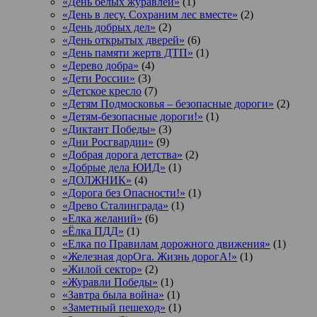
«День белых журавлей»
(1)
«День в лесу. Сохраним лес вместе»
(2)
«День добрых дел»
(2)
«День открытых дверей»
(6)
«День памяти жертв ДТП»
(1)
«Дерево добра»
(4)
«Дети России»
(3)
«Детское кресло
(7)
«Детям Подмосковья – безопасные дороги»
(2)
«Детям-безопасные дороги!»
(1)
«Диктант Победы»
(3)
«Дни Росгвардии»
(9)
«Добрая дорога детства»
(2)
«Добрые дела ЮИД»
(1)
«ДОЛЖНИК»
(4)
«Дорога без Опасности!»
(1)
«Древо Сталинграда»
(1)
«Елка желаний»
(6)
«Ёлка ПДД»
(1)
«Елка по Правилам дорожного движения»
(1)
«Железная дорОга. Жизнь дорогА!»
(1)
«Жилой сектор»
(2)
«Журавли Победы»
(1)
«Завтра была война»
(1)
«Заметный пешеход»
(1)