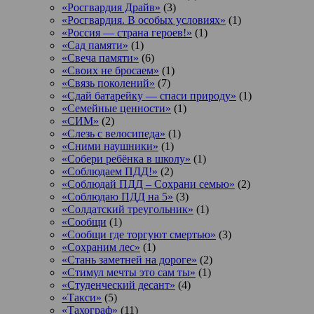
«Росгвардия Драйв»
(3)
«Росгвардия. В особых условиях»
(1)
«Россия — страна героев!»
(1)
«Сад памяти»
(1)
«Свеча памяти»
(6)
«Своих не бросаем»
(1)
«Связь поколений»
(7)
«Сдай батарейку — спаси природу»
(1)
«Семейные ценности»
(1)
«СИМ»
(2)
«Слезь с велосипеда»
(1)
«Сними наушники»
(1)
«Собери ребёнка в школу»
(1)
«Соблюдаем ПДД!»
(2)
«Соблюдай ПДД – Сохрани семью»
(2)
«Соблюдаю ПДД на 5»
(3)
«Солдатский треугольник»
(1)
«Сообщи
(1)
«Сообщи где торгуют смертью»
(3)
«Сохраним лес»
(1)
«Стань заметней на дороге»
(2)
«Стимул мечты это сам ты»
(1)
«Студенческий десант»
(4)
«Такси»
(5)
«Тахограф»
(11)