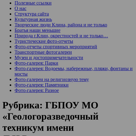
Полезные ссылки
О нас
Структура сайта
Культурная жизнь
Творческие люди Клина, района и не только
Братья наши меньшие
Природа г.Клин, окрестностей и не только…
Туристические фото-отчеты
Фото-отчеты спортивных мероприятий
Транспортные фотогалереи
Музеи и достопримечательности
Фото-галерея: Парки
Фото-галерея: Водоемы, набережные, пляжи, фонтаны и
мосты
Фото-галереи на религиозную тему
Фото-галерея: Памятники
Фото-галерея: Разное
Рубрика:
ГБПОУ МО
«Геологоразведочный
техникум имени