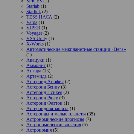
SPICES
(1)
Starlab
(1)
Starlink
(2)
TESS НАСА
(2)
Varda
(1)
VIPER
(1)
Voyager
(2)
VSS Unity
(1)
X-Works
(1)
Автоматические межпланетные станции «Вега»
(1)
Акацуки
(1)
Аммонит
(1)
Ангара
(13)
Артемида
(2)
Астероид Апофис
(2)
Астероид Бенну
(3)
Астероид Психея
(2)
Астероид Рюгу
(3)
Астероид Фаэтон
(1)
Астероидная защита
(1)
Астероиды и малые планеты
(35)
Астрономические прогнозы
(7)
Астрономические явления
(5)
Астрономия
(5)