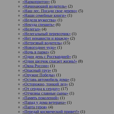
«Наркопритон»
(3)
«Начинающий водитель»
(2)
«Наш лес. Посади свое дерево»
(5)
«Наши семейные книги»
(1)
«Неделя мужества»
(1)
«Некуда спешить»
(6)
«Нелегал»
(4)
«Нелегальный перевозчик»
(1)
«Нет ненависти и вражде»
(2)
«Нетрезвый водитель»
(15)
«Новогоднее чудо»
(1)
«Ночь в парке»
(2)
«Один день с Росгвардией»
(5)
«Один щелчок спасает жизнь!»
(8)
«Окна России»
(1)
«Опасный груз»
(3)
«Оружие Победы»
(1)
«Оставь автомобиль дома»
(1)
«Осторожно, тонкий лед»
(2)
«От сердца к сердцу»
(17)
«Отчизны славные сыны»
(1)
«Память поколений»
(1)
«Парад у дома ветерана»
(1)
«Парта героя»
(4)
«Передай космический привет!»
(1)