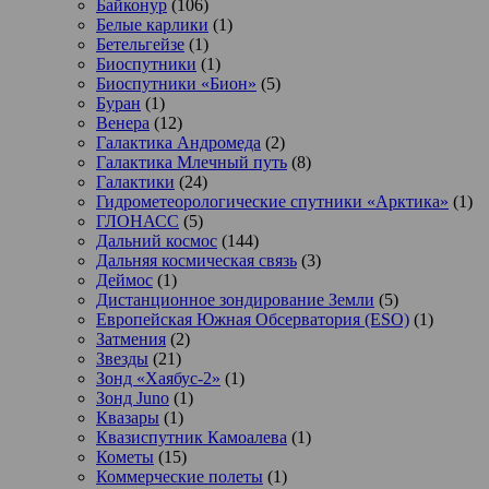
Байконур
(106)
Белые карлики
(1)
Бетельгейзе
(1)
Биоспутники
(1)
Биоспутники «Бион»
(5)
Буран
(1)
Венера
(12)
Галактика Андромеда
(2)
Галактика Млечный путь
(8)
Галактики
(24)
Гидрометеорологические спутники «Арктика»
(1)
ГЛОНАСС
(5)
Дальний космос
(144)
Дальняя космическая связь
(3)
Деймос
(1)
Дистанционное зондирование Земли
(5)
Европейская Южная Обсерватория (ESO)
(1)
Затмения
(2)
Звезды
(21)
Зонд «Хаябус-2»
(1)
Зонд Juno
(1)
Квазары
(1)
Квазиспутник Камоалева
(1)
Кометы
(15)
Коммерческие полеты
(1)