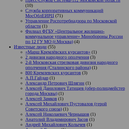
Пресс-служба Система-112 Московской области
(10)
Служба корпоративных коммуникаций
МосОблЕИРЦ
(71)
Управление Роспотребнадзора по Московской
области
(1)
Филиал ФГБУ «Центральное жилищно-
коммунальное управление» Минобороны России
по 12 ГУ МО (г.Москва)
(4)
Известные люди
(55)
«Марш Кремлёвских курсантов»
(1)
2 дивизия народного ополчения
(3)
2-й Московская стрелковая дивизия народного
ополчения (Сталинского района)
(1)
800 Кремлевских курсантов
(3)
А.П.Гайдар
(1)
Александр Петрович Шлягин
(1)
Алексей Данилович Татищев (обер-полицмейстер
города Москвы)
(1)
Алексей Замков
(1)
Алексей Михайлович Пустовалов (герой
Советского союза)
(1)
Алексей Николаевич Чернышов
(1)
Анатолий Владимирович Засов
(1)
Андрей Михайлович Колычев
(1)