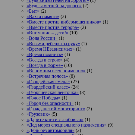
«Будь внимателен на дороге!»
(1)
«Будь заметней на дороге»
(2)
«Быт»
(2)
«Вахта памяти»
(2)
«Вместе против кибермошенников»
(1)
«Вместе против террора»
(2)
«Внимание – дети!»
(10)
«Вода России»
(1)
«Возьми ребенка за руку»
(1)
«Время НЕзависимых»
(1)
«Время помнить»
(1)
«Всегда в строю»
(4)
«Всегда в форме»
(10)
«Вспомним всех поименно»
(1)
«Встречная полоса»
(8)
«Гвардейская смена»
(27)
«Гвардейский класс»
(24)
«Георгиевская ленточка»
(8)
«Голос Победы»
(1)
«Город без опасности»
(1)
«Гражданский мониторинг»
(2)
«Грузовик»
(5)
«Дарите книги с любовью»
(1)
«Дед мороз специального назначения»
(9)
«День без автомобиля»
(2)