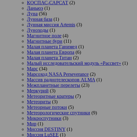
КОСПАС-САРСАТ
(2)
Ланьюэ
(1)
Луна
(56)
Лунная база
(1)
Лунная миссия Artemis
(3)
Луноходы
(1)
Магнитное поле
(4)
Магнитные бури
(11)
Малая планета Ганимед
(1)
Малая планета Европа
(6)
Малая планета Титан
(2)
Малый исследовательский модуль «Рассвет»
(1)
Марс
(34)
Марсоход NASA Perseverance
(2)
Массив радиотелескопов ALMA
(1)
Межпланетные перелеты
(23)
Меркурий
(3)
Метеоритные кратеры
(7)
Метеориты
(3)
Метеорные потоки
(5)
Метеорологические спутники
(9)
Микроспутники
(3)
Мир
(1)
Миссия DESTINY
(1)
Миссия LuSEE
(1)