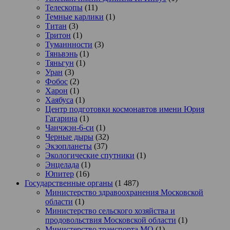
Телескопы
(11)
Темные карлики
(1)
Титан
(3)
Тритон
(1)
Туманнности
(3)
Тяньвэнь
(1)
Тяньгун
(1)
Уран
(3)
Фобос
(2)
Харон
(1)
Хаябуса
(1)
Центр подготовки космонавтов имени Юрия
Гагарина
(1)
Чанчжэн-6-си
(1)
Черные дыры
(32)
Экзопланеты
(37)
Экологические спутники
(1)
Энцелада
(1)
Юпитер
(16)
Государственные органы
(1 487)
Министерство здравоохранения Московской
области
(1)
Министерство сельского хозяйства и
продовольствия Московской области
(1)
Министерство транспорта МО
(1)