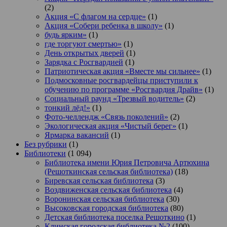
(2)
Акция «С флагом на сердце»
(1)
Акция «Собери ребенка в школу»
(1)
будь ярким»
(1)
где торгуют смертью»
(1)
День открытых дверей
(1)
Зарядка с Росгвардией
(1)
Патриотическая акция «Вместе мы сильнее»
(1)
Подмосковные росгвардейцы приступили к
обучению по программе «Росгвардия Драйв»
(1)
Социальный раунд «Трезвый водитель»
(2)
тонкий лёд!»
(1)
Фото-челлендж «Связь поколений»
(2)
Экологическая акция «Чистый берег»
(1)
Ярмарка вакансий
(1)
Без рубрики
(1)
Библиотеки
(1 094)
Библиотека имени Юрия Петровича Артюхина
(Решоткинская сельская библиотека)
(18)
Биревская сельская библиотека
(3)
Воздвиженская сельская библиотека
(4)
Воронинская сельская библиотека
(30)
Высоковская городская библиотека
(80)
Детская библиотека поселка Решоткино
(1)
Клинская городская библиотека №2
(100)