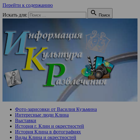
Перейти к содержанию

Искать для:
Поиск
Фото-зарисовки от Василия Кузьмина
Интересные люди Клина
Выставки
История г. Клин и окрестностей
История Клина в фотографиях
Виды Клина и окрестностей