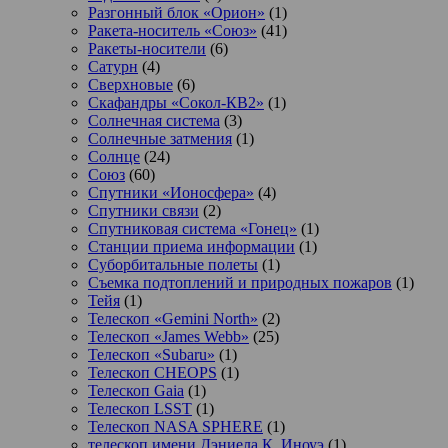
Разгонный блок «Орион»
(1)
Ракета-носитель «Союз»
(41)
Ракеты-носители
(6)
Сатурн
(4)
Сверхновые
(6)
Скафандры «Сокол-КВ2»
(1)
Солнечная система
(3)
Солнечные затмения
(1)
Солнце
(24)
Союз
(60)
Спутники «Ионосфера»
(4)
Спутники связи
(2)
Спутниковая система «Гонец»
(1)
Станции приема информации
(1)
Суборбитальные полеты
(1)
Съемка подтоплений и природных пожаров
(1)
Тейя
(1)
Телескоп «Gemini North»
(2)
Телескоп «James Webb»
(25)
Телескоп «Subaru»
(1)
Телескоп CHEOPS
(1)
Телескоп Gaia
(1)
Телескоп LSST
(1)
Телескоп NASA SPHERE
(1)
телескоп имени Дэниела К. Иноуэ
(1)