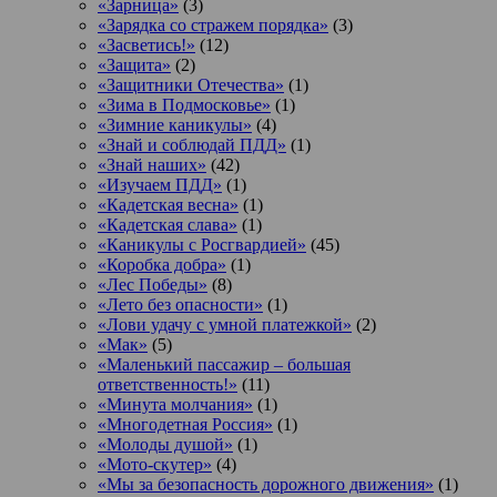
«Зарница»
(3)
«Зарядка со стражем порядка»
(3)
«Засветись!»
(12)
«Защита»
(2)
«Защитники Отечества»
(1)
«Зима в Подмосковье»
(1)
«Зимние каникулы»
(4)
«Знай и соблюдай ПДД»
(1)
«Знай наших»
(42)
«Изучаем ПДД»
(1)
«Кадетская весна»
(1)
«Кадетская слава»
(1)
«Каникулы с Росгвардией»
(45)
«Коробка добра»
(1)
«Лес Победы»
(8)
«Лето без опасности»
(1)
«Лови удачу с умной платежкой»
(2)
«Мак»
(5)
«Маленький пассажир – большая
ответственность!»
(11)
«Минута молчания»
(1)
«Многодетная Россия»
(1)
«Молоды душой»
(1)
«Мото-скутер»
(4)
«Мы за безопасность дорожного движения»
(1)