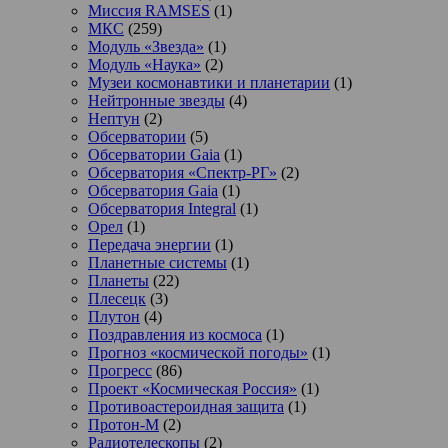
Миссия RAMSES
(1)
МКС
(259)
Модуль «Звезда»
(1)
Модуль «Наука»
(2)
Музеи космонавтики и планетарии
(1)
Нейтронные звезды
(4)
Нептун
(2)
Обсерватории
(5)
Обсерватории Gaia
(1)
Обсерватория «Спектр-РГ»
(2)
Обсерватория Gaia
(1)
Обсерватория Integral
(1)
Орел
(1)
Передача энергии
(1)
Планетные системы
(1)
Планеты
(22)
Плесецк
(3)
Плутон
(4)
Поздравления из космоса
(1)
Прогноз «космической погоды»
(1)
Прогресс
(86)
Проект «Космическая Россия»
(1)
Противоастероидная защита
(1)
Протон-М
(2)
Радиотелескопы
(2)