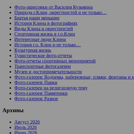
Фото-зарисовки от Василия Кузьмина
Природа г.Клин, окрестностей и не только…
Братья наши меньшие
История Клина в фотографиях
Виды Клина и окрестностей
Спортивная жизнь в г.о.Клин
Интересные люди Клина
История г.о. Клин и не только…
Культурная жизнь
Туристические фото-отчеты
Фото-отчеты спортивных мероприятий
Транспортные фотогалереи
Музеи и достопримечательности
Фото-галерея: Водоемы, набережные, пляжи, фонтаны и 
Фото-галерея: Парки
Фото-галереи на религиозную тему
Фото-галерея: Памятники
Фото-галерея: Разное
Архивы
Август 2026
Июль 2026
Июнь 2026