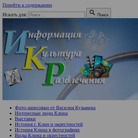
Перейти к содержанию

Искать для:
Поиск
Фото-зарисовки от Василия Кузьмина
Интересные люди Клина
Выставки
История г. Клин и окрестностей
История Клина в фотографиях
Виды Клина и окрестностей