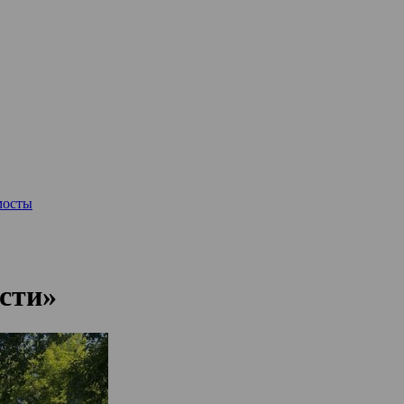
мосты
сти»