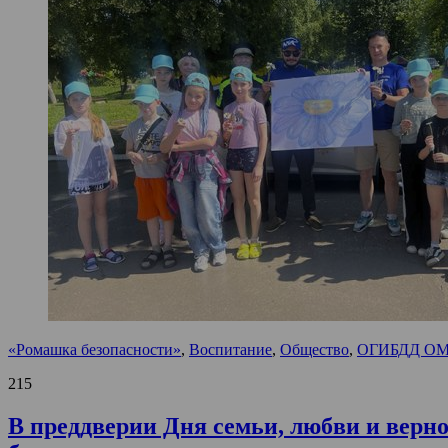
«Ромашка безопасности»
,
Воспитание
,
Общество
,
ОГИБДД ОМВ
215
В преддверии Дня семьи, любви и верн