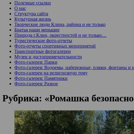
Полезные ссылки
О нас
Структура сайта
Культурная жизнь
Творческие люди Клина, района и не только
Братья наши меньшие
Природа г.Клин, окрестностей и не только…
Туристические фото-отчеты
Фото-отчеты спортивных мероприятий
Транспортные фотогалереи
Музеи и достопримечательности
Фото-галерея: Парки
Фото-галерея: Водоемы, набережные, пляжи, фонтаны и 
Фото-галереи на религиозную тему
Фото-галерея: Памятники
Фото-галерея: Разное
Рубрика:
«Ромашка безопасно