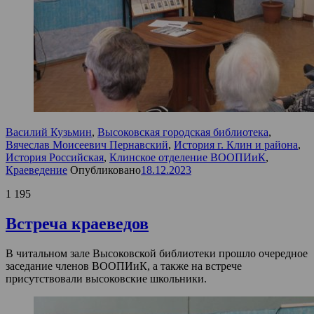
Василий Кузьмин
,
Высоковская городская библиотека
,
Вячеслав Моисеевич Пернавский
,
История г. Клин и района
,
История Российская
,
Клинское отделение ВООПИиК
,
Краеведение
Опубликовано
18.12.2023
1 195
Встреча краеведов
В читальном зале Высоковской библиотеки прошло очередное
заседание членов ВООПИиК, а также на встрече
присутствовали высоковские школьники.