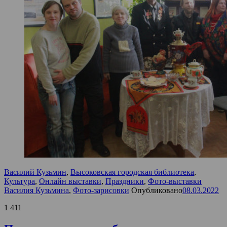
Василий Кузьмин
,
Высоковская городская библиотека
,
Культура
,
Онлайн выставки
,
Праздники
,
Фото-выставки
Василия Кузьмина
,
Фото-зарисовки
Опубликовано
08.03.2022
1 411