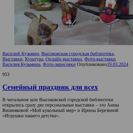
Василий Кузьмин
,
Высоковская городская библиотека
,
Выставки
,
Культура
,
Онлайн выставки
,
Фото-выставки
Василия Кузьмина
,
Фото-зарисовки
Опубликовано
19.03.2024
953
Семейный праздник для всех
В читальном зале Высоковской городской библиотеки
открылись сразу две персональные выставки – это Анны
Вишняковой «Мой кукольный мир» и Ирины Березиной
«Игрушки нашего детства».