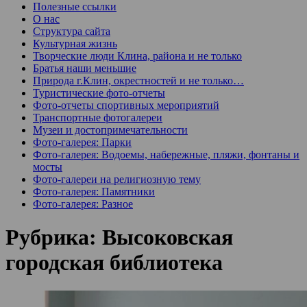
Полезные ссылки
О нас
Структура сайта
Культурная жизнь
Творческие люди Клина, района и не только
Братья наши меньшие
Природа г.Клин, окрестностей и не только…
Туристические фото-отчеты
Фото-отчеты спортивных мероприятий
Транспортные фотогалереи
Музеи и достопримечательности
Фото-галерея: Парки
Фото-галерея: Водоемы, набережные, пляжи, фонтаны и
мосты
Фото-галереи на религиозную тему
Фото-галерея: Памятники
Фото-галерея: Разное
Рубрика:
Высоковская
городская библиотека