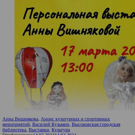
Анна Вишнякова
,
Анонс культурных и спортивных
мероприятий
,
Василий Кузьмин
,
Высоковская городская
библиотека
,
Выставки
,
Культура