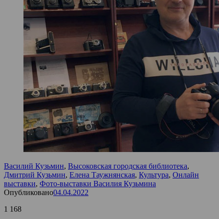
Василий Кузьмин
,
Высоковская городская библиотека
,
Дмитрий Кузьмин
,
Елена Таужнянская
,
Культура
,
Онлайн
выставки
,
Фото-выставки Василия Кузьмина
Опубликовано
04.04.2022
1 168