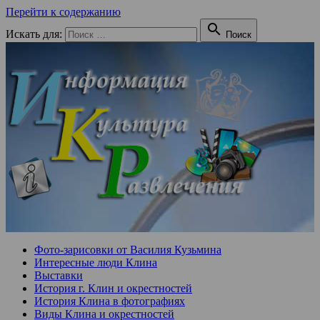
Перейти к содержанию

Искать для:
Поиск
Фото-зарисовки от Василия Кузьмина
Интересные люди Клина
Выставки
История г. Клин и окрестностей
История Клина в фотографиях
Виды Клина и окрестностей