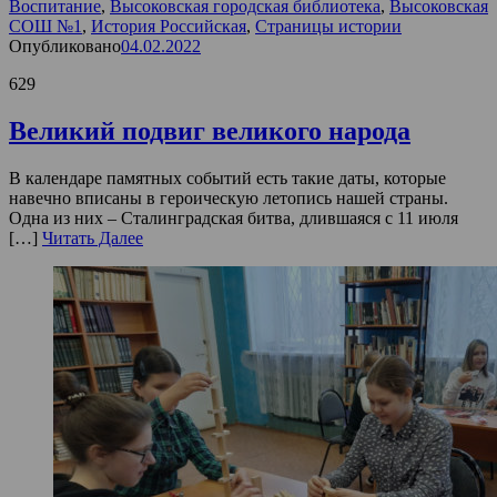
Воспитание
,
Высоковская городская библиотека
,
Высоковская
СОШ №1
,
История Российская
,
Страницы истории
Опубликовано
04.02.2022
629
Великий подвиг великого народа
В календаре памятных событий есть такие даты, которые
навечно вписаны в героическую летопись нашей страны.
Одна из них – Сталинградская битва, длившаяся с 11 июля
[…]
Читать Далее