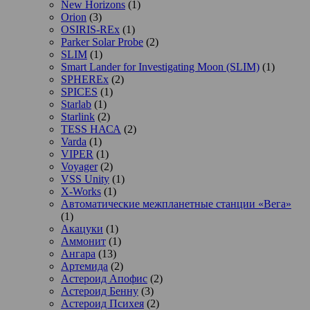
New Horizons
(1)
Orion
(3)
OSIRIS-REx
(1)
Parker Solar Probe
(2)
SLIM
(1)
Smart Lander for Investigating Moon (SLIM)
(1)
SPHEREx
(2)
SPICES
(1)
Starlab
(1)
Starlink
(2)
TESS НАСА
(2)
Varda
(1)
VIPER
(1)
Voyager
(2)
VSS Unity
(1)
X-Works
(1)
Автоматические межпланетные станции «Вега»
(1)
Акацуки
(1)
Аммонит
(1)
Ангара
(13)
Артемида
(2)
Астероид Апофис
(2)
Астероид Бенну
(3)
Астероид Психея
(2)