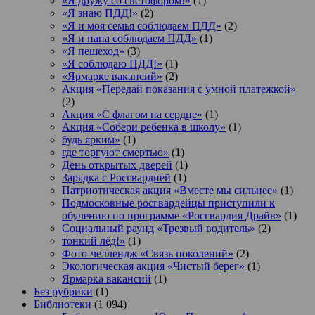
«Я дружу со светофором!»
(1)
«Я знаю ПДД!»
(2)
«Я и моя семья соблюдаем ПДД»
(2)
«Я и папа соблюдаем ПДД»
(1)
«Я пешеход»
(3)
«Я соблюдаю ПДД!»
(1)
«Ярмарке вакансий»
(2)
Акция «Передай показания с умной платежкой»
(2)
Акция «С флагом на сердце»
(1)
Акция «Собери ребенка в школу»
(1)
будь ярким»
(1)
где торгуют смертью»
(1)
День открытых дверей
(1)
Зарядка с Росгвардией
(1)
Патриотическая акция «Вместе мы сильнее»
(1)
Подмосковные росгвардейцы приступили к
обучению по программе «Росгвардия Драйв»
(1)
Социальный раунд «Трезвый водитель»
(2)
тонкий лёд!»
(1)
Фото-челлендж «Связь поколений»
(2)
Экологическая акция «Чистый берег»
(1)
Ярмарка вакансий
(1)
Без рубрики
(1)
Библиотеки
(1 094)