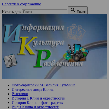
Перейти к содержанию

Искать для:
Поиск
Фото-зарисовки от Василия Кузьмина
Интересные люди Клина
Выставки
История г. Клин и окрестностей
История Клина в фотографиях
Виды Клина и окрестностей