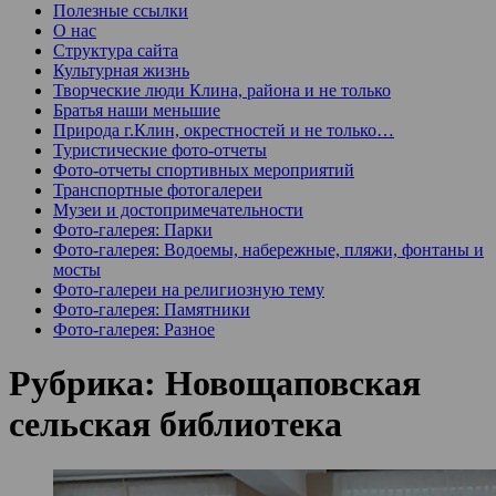
Полезные ссылки
О нас
Структура сайта
Культурная жизнь
Творческие люди Клина, района и не только
Братья наши меньшие
Природа г.Клин, окрестностей и не только…
Туристические фото-отчеты
Фото-отчеты спортивных мероприятий
Транспортные фотогалереи
Музеи и достопримечательности
Фото-галерея: Парки
Фото-галерея: Водоемы, набережные, пляжи, фонтаны и
мосты
Фото-галереи на религиозную тему
Фото-галерея: Памятники
Фото-галерея: Разное
Рубрика:
Новощаповская
сельская библиотека