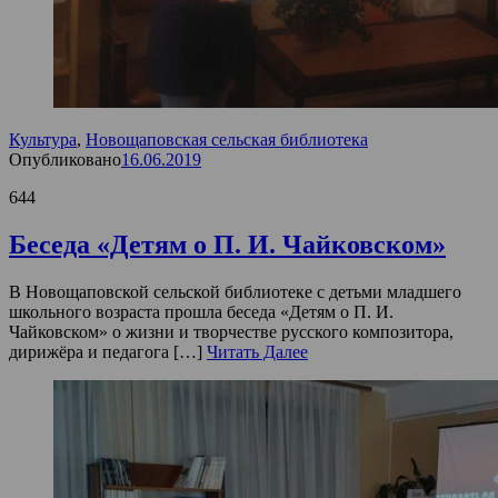
Культура
,
Новощаповская сельская библиотека
Опубликовано
16.06.2019
644
Беседа «Детям о П. И. Чайковском»
В Новощаповской сельской библиотеке с детьми младшего
школьного возраста прошла беседа «Детям о П. И.
Чайковском» о жизни и творчестве русского композитора,
дирижёра и педагога […]
Читать Далее