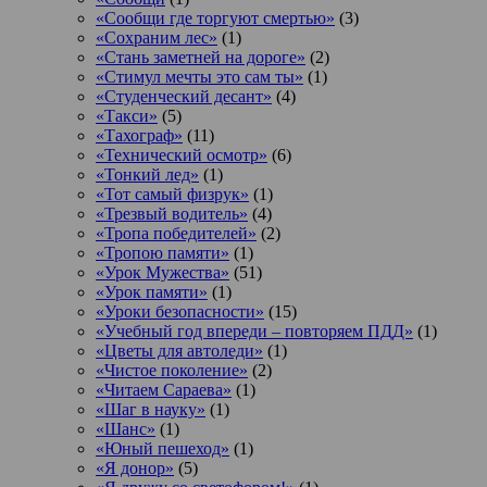
«Сообщи где торгуют смертью»
(3)
«Сохраним лес»
(1)
«Стань заметней на дороге»
(2)
«Стимул мечты это сам ты»
(1)
«Студенческий десант»
(4)
«Такси»
(5)
«Тахограф»
(11)
«Технический осмотр»
(6)
«Тонкий лед»
(1)
«Тот самый физрук»
(1)
«Трезвый водитель»
(4)
«Тропа победителей»
(2)
«Тропою памяти»
(1)
«Урок Мужества»
(51)
«Урок памяти»
(1)
«Уроки безопасности»
(15)
«Учебный год впереди – повторяем ПДД»
(1)
«Цветы для автоледи»
(1)
«Чистое поколение»
(2)
«Читаем Сараева»
(1)
«Шаг в науку»
(1)
«Шанс»
(1)
«Юный пешеход»
(1)
«Я донор»
(5)