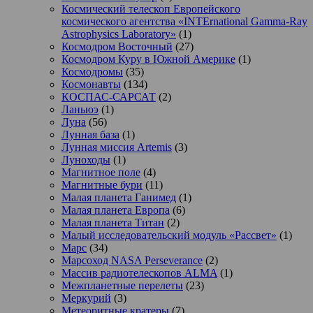
Космический телескоп Европейского
космического агентства «INTErnational Gamma-Ray
Astrophysics Laboratory»
(1)
Космодром Восточный
(27)
Космодром Куру в Южной Америке
(1)
Космодромы
(35)
Космонавты
(134)
КОСПАС-САРСАТ
(2)
Ланьюэ
(1)
Луна
(56)
Лунная база
(1)
Лунная миссия Artemis
(3)
Луноходы
(1)
Магнитное поле
(4)
Магнитные бури
(11)
Малая планета Ганимед
(1)
Малая планета Европа
(6)
Малая планета Титан
(2)
Малый исследовательский модуль «Рассвет»
(1)
Марс
(34)
Марсоход NASA Perseverance
(2)
Массив радиотелескопов ALMA
(1)
Межпланетные перелеты
(23)
Меркурий
(3)
Метеоритные кратеры
(7)