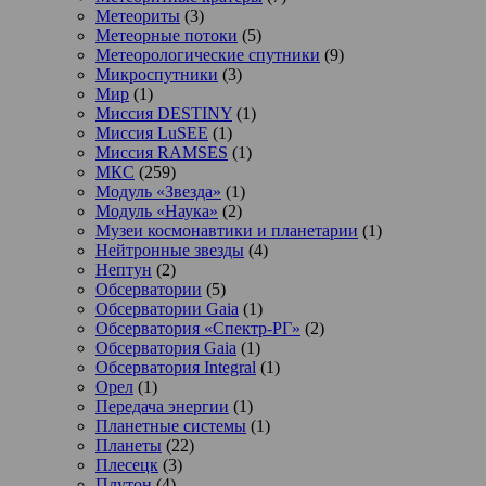
Метеориты
(3)
Метеорные потоки
(5)
Метеорологические спутники
(9)
Микроспутники
(3)
Мир
(1)
Миссия DESTINY
(1)
Миссия LuSEE
(1)
Миссия RAMSES
(1)
МКС
(259)
Модуль «Звезда»
(1)
Модуль «Наука»
(2)
Музеи космонавтики и планетарии
(1)
Нейтронные звезды
(4)
Нептун
(2)
Обсерватории
(5)
Обсерватории Gaia
(1)
Обсерватория «Спектр-РГ»
(2)
Обсерватория Gaia
(1)
Обсерватория Integral
(1)
Орел
(1)
Передача энергии
(1)
Планетные системы
(1)
Планеты
(22)
Плесецк
(3)
Плутон
(4)