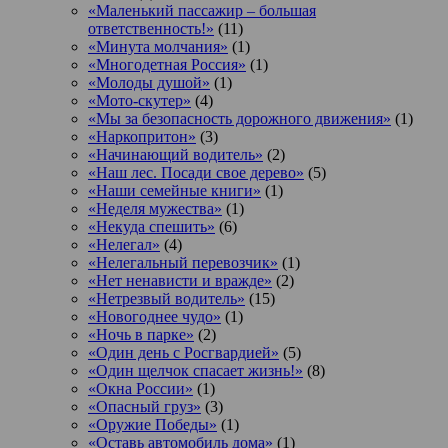
«Маленький пассажир – большая
ответственность!»
(11)
«Минута молчания»
(1)
«Многодетная Россия»
(1)
«Молоды душой»
(1)
«Мото-скутер»
(4)
«Мы за безопасность дорожного движения»
(1)
«Наркопритон»
(3)
«Начинающий водитель»
(2)
«Наш лес. Посади свое дерево»
(5)
«Наши семейные книги»
(1)
«Неделя мужества»
(1)
«Некуда спешить»
(6)
«Нелегал»
(4)
«Нелегальный перевозчик»
(1)
«Нет ненависти и вражде»
(2)
«Нетрезвый водитель»
(15)
«Новогоднее чудо»
(1)
«Ночь в парке»
(2)
«Один день с Росгвардией»
(5)
«Один щелчок спасает жизнь!»
(8)
«Окна России»
(1)
«Опасный груз»
(3)
«Оружие Победы»
(1)
«Оставь автомобиль дома»
(1)