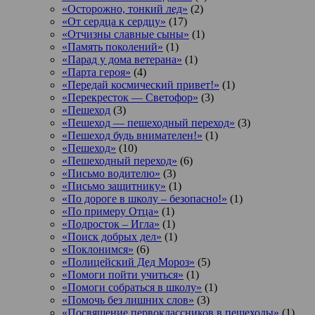
«Осторожно, тонкий лед»
(2)
«От сердца к сердцу»
(17)
«Отчизны славные сыны»
(1)
«Память поколений»
(1)
«Парад у дома ветерана»
(1)
«Парта героя»
(4)
«Передай космический привет!»
(1)
«Перекресток — Светофор»
(3)
«Пешеход
(3)
«Пешеход — пешеходный переход»
(3)
«Пешеход будь внимателен!»
(1)
«Пешеход»
(10)
«Пешеходный переход»
(6)
«Письмо водителю»
(3)
«Письмо защитнику»
(1)
«По дороге в школу – безопасно!»
(1)
«По примеру Отца»
(1)
«Подросток ‒ Игла»
(1)
«Поиск добрых дел»
(1)
«Поклонимся»
(6)
«Полицейский Дед Мороз»
(5)
«Помоги пойти учиться»
(1)
«Помоги собраться в школу»
(1)
«Помочь без лишних слов»
(3)
«Посвящение первоклассников в пешеходы»
(1)