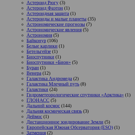
Астероид Рюгу
(3)
Астероид Фаэтон
(1)
Астероидная защита
(1)
Астероиды и малые планеты
(35)
Астрономические прогнозы
(7)
Астрономические явления
(5)
Астрономия
(5)
Байконур
(106)
Белые карлики
(1)
Бетельгейзе
(1)
Биоспутники
(1)
Биоспутники «Бион»
(5)
Буран
(1)
Венера
(12)
Галактика Андромеда
(2)
Галактика Млечный путь
(8)
Галактики
(24)
Гидрометеорологические спутники «Арктика»
(1)
ГЛОНАСС
(5)
Дальний космос
(144)
Дальняя космическая связь
(3)
Деймос
(1)
Дистанционное зондирование Земли
(5)
Европейская Южная Обсерватория (ESO)
(1)
Затмения
(2)