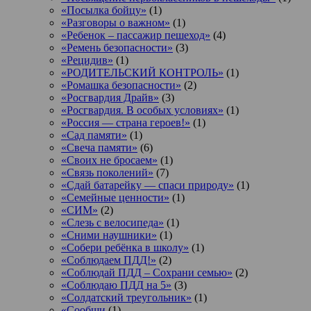
«Посылка бойцу»
(1)
«Разговоры о важном»
(1)
«Ребенок – пассажир пешеход»
(4)
«Ремень безопасности»
(3)
«Рецидив»
(1)
«РОДИТЕЛЬСКИЙ КОНТРОЛЬ»
(1)
«Ромашка безопасности»
(2)
«Росгвардия Драйв»
(3)
«Росгвардия. В особых условиях»
(1)
«Россия — страна героев!»
(1)
«Сад памяти»
(1)
«Свеча памяти»
(6)
«Своих не бросаем»
(1)
«Связь поколений»
(7)
«Сдай батарейку — спаси природу»
(1)
«Семейные ценности»
(1)
«СИМ»
(2)
«Слезь с велосипеда»
(1)
«Сними наушники»
(1)
«Собери ребёнка в школу»
(1)
«Соблюдаем ПДД!»
(2)
«Соблюдай ПДД – Сохрани семью»
(2)
«Соблюдаю ПДД на 5»
(3)
«Солдатский треугольник»
(1)
«Сообщи
(1)