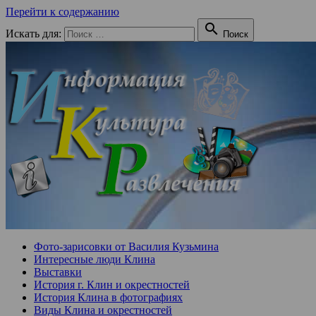
Перейти к содержанию

Искать для:
Поиск
Фото-зарисовки от Василия Кузьмина
Интересные люди Клина
Выставки
История г. Клин и окрестностей
История Клина в фотографиях
Виды Клина и окрестностей