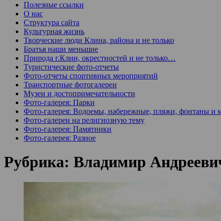
Полезные ссылки
О нас
Структура сайта
Культурная жизнь
Творческие люди Клина, района и не только
Братья наши меньшие
Природа г.Клин, окрестностей и не только…
Туристические фото-отчеты
Фото-отчеты спортивных мероприятий
Транспортные фотогалереи
Музеи и достопримечательности
Фото-галерея: Парки
Фото-галерея: Водоемы, набережные, пляжи, фонтаны и 
Фото-галереи на религиозную тему
Фото-галерея: Памятники
Фото-галерея: Разное
Рубрика:
Владимир Андрееви