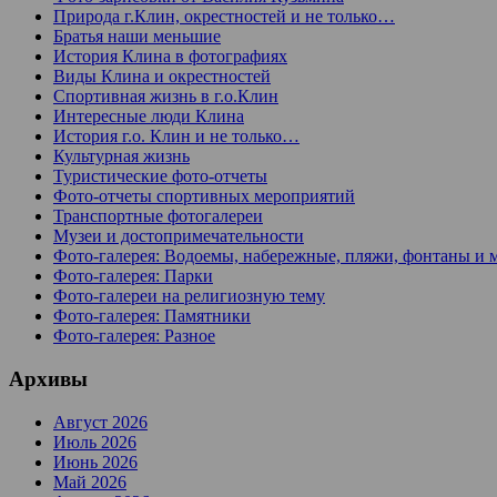
Природа г.Клин, окрестностей и не только…
Братья наши меньшие
История Клина в фотографиях
Виды Клина и окрестностей
Спортивная жизнь в г.о.Клин
Интересные люди Клина
История г.о. Клин и не только…
Культурная жизнь
Туристические фото-отчеты
Фото-отчеты спортивных мероприятий
Транспортные фотогалереи
Музеи и достопримечательности
Фото-галерея: Водоемы, набережные, пляжи, фонтаны и 
Фото-галерея: Парки
Фото-галереи на религиозную тему
Фото-галерея: Памятники
Фото-галерея: Разное
Архивы
Август 2026
Июль 2026
Июнь 2026
Май 2026