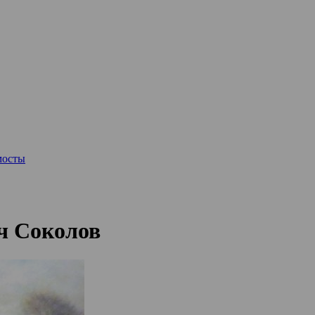
мосты
ч Соколов