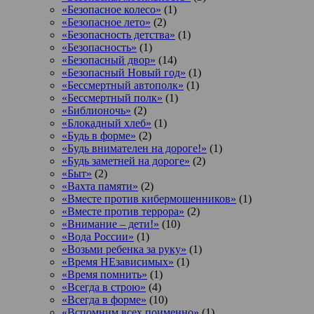
«Безопасное колесо»
(1)
«Безопасное лето»
(2)
«Безопасность детства»
(1)
«Безопасность»
(1)
«Безопасный двор»
(14)
«Безопасный Новый год»
(1)
«Бессмертный автополк»
(1)
«Бессмертный полк»
(1)
«Библионочь»
(2)
«Блокадный хлеб»
(1)
«Будь в форме»
(2)
«Будь внимателен на дороге!»
(1)
«Будь заметней на дороге»
(2)
«Быт»
(2)
«Вахта памяти»
(2)
«Вместе против кибермошенников»
(1)
«Вместе против террора»
(2)
«Внимание – дети!»
(10)
«Вода России»
(1)
«Возьми ребенка за руку»
(1)
«Время НЕзависимых»
(1)
«Время помнить»
(1)
«Всегда в строю»
(4)
«Всегда в форме»
(10)
«Вспомним всех поименно»
(1)