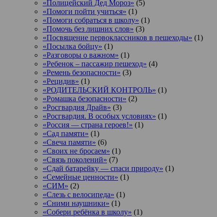
«Полицейский Дед Мороз»
(5)
«Помоги пойти учиться»
(1)
«Помоги собраться в школу»
(1)
«Помочь без лишних слов»
(3)
«Посвящение первоклассников в пешеходы»
(1)
«Посылка бойцу»
(1)
«Разговоры о важном»
(1)
«Ребенок – пассажир пешеход»
(4)
«Ремень безопасности»
(3)
«Рецидив»
(1)
«РОДИТЕЛЬСКИЙ КОНТРОЛЬ»
(1)
«Ромашка безопасности»
(2)
«Росгвардия Драйв»
(3)
«Росгвардия. В особых условиях»
(1)
«Россия — страна героев!»
(1)
«Сад памяти»
(1)
«Свеча памяти»
(6)
«Своих не бросаем»
(1)
«Связь поколений»
(7)
«Сдай батарейку — спаси природу»
(1)
«Семейные ценности»
(1)
«СИМ»
(2)
«Слезь с велосипеда»
(1)
«Сними наушники»
(1)
«Собери ребёнка в школу»
(1)