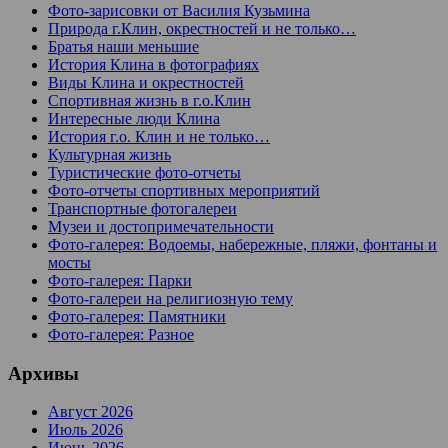
Фото-зарисовки от Василия Кузьмина
Природа г.Клин, окрестностей и не только…
Братья наши меньшие
История Клина в фотографиях
Виды Клина и окрестностей
Спортивная жизнь в г.о.Клин
Интересные люди Клина
История г.о. Клин и не только…
Культурная жизнь
Туристические фото-отчеты
Фото-отчеты спортивных мероприятий
Транспортные фотогалереи
Музеи и достопримечательности
Фото-галерея: Водоемы, набережные, пляжи, фонтаны и
мосты
Фото-галерея: Парки
Фото-галереи на религиозную тему
Фото-галерея: Памятники
Фото-галерея: Разное
Архивы
Август 2026
Июль 2026
Июнь 2026