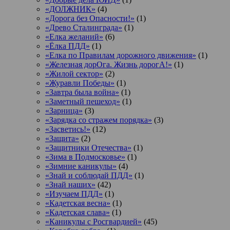
«ДОЛЖНИК»
(4)
«Дорога без Опасности!»
(1)
«Древо Сталинграда»
(1)
«Елка желаний»
(6)
«Ёлка ПДД»
(1)
«Елка по Правилам дорожного движения»
(1)
«Железная дорОга. Жизнь дорогА!»
(1)
«Жилой сектор»
(2)
«Журавли Победы»
(1)
«Завтра была война»
(1)
«Заметный пешеход»
(1)
«Зарница»
(3)
«Зарядка со стражем порядка»
(3)
«Засветись!»
(12)
«Защита»
(2)
«Защитники Отечества»
(1)
«Зима в Подмосковье»
(1)
«Зимние каникулы»
(4)
«Знай и соблюдай ПДД»
(1)
«Знай наших»
(42)
«Изучаем ПДД»
(1)
«Кадетская весна»
(1)
«Кадетская слава»
(1)
«Каникулы с Росгвардией»
(45)