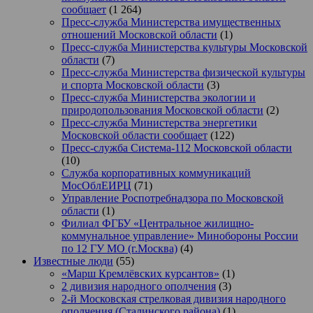
сообщает
(1 264)
Пресс-служба Министерства имущественных
отношений Московской области
(1)
Пресс-служба Министерства культуры Московской
области
(7)
Пресс-служба Министерства физической культуры
и спорта Московской области
(3)
Пресс-служба Министерства экологии и
природопользования Московской области
(2)
Пресс-служба Министерства энергетики
Московской области сообщает
(122)
Пресс-служба Система-112 Московской области
(10)
Служба корпоративных коммуникаций
МосОблЕИРЦ
(71)
Управление Роспотребнадзора по Московской
области
(1)
Филиал ФГБУ «Центральное жилищно-
коммунальное управление» Минобороны России
по 12 ГУ МО (г.Москва)
(4)
Известные люди
(55)
«Марш Кремлёвских курсантов»
(1)
2 дивизия народного ополчения
(3)
2-й Московская стрелковая дивизия народного
ополчения (Сталинского района)
(1)