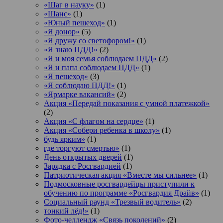
«Шаг в науку»
(1)
«Шанс»
(1)
«Юный пешеход»
(1)
«Я донор»
(5)
«Я дружу со светофором!»
(1)
«Я знаю ПДД!»
(2)
«Я и моя семья соблюдаем ПДД»
(2)
«Я и папа соблюдаем ПДД»
(1)
«Я пешеход»
(3)
«Я соблюдаю ПДД!»
(1)
«Ярмарке вакансий»
(2)
Акция «Передай показания с умной платежкой»
(2)
Акция «С флагом на сердце»
(1)
Акция «Собери ребенка в школу»
(1)
будь ярким»
(1)
где торгуют смертью»
(1)
День открытых дверей
(1)
Зарядка с Росгвардией
(1)
Патриотическая акция «Вместе мы сильнее»
(1)
Подмосковные росгвардейцы приступили к
обучению по программе «Росгвардия Драйв»
(1)
Социальный раунд «Трезвый водитель»
(2)
тонкий лёд!»
(1)
Фото-челлендж «Связь поколений»
(2)