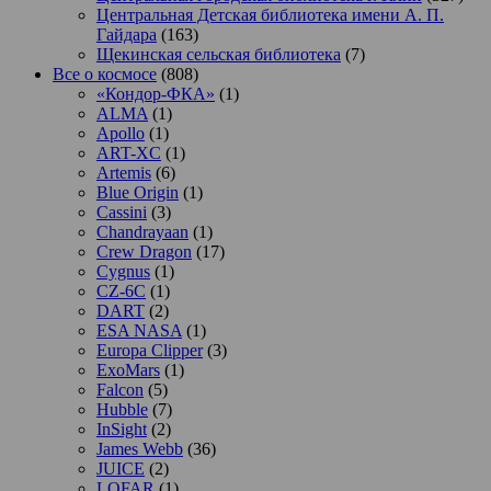
Центральная Детская библиотека имени А. П.
Гайдара
(163)
Щекинская сельская библиотека
(7)
Все о космосе
(808)
«Кондор-ФКА»
(1)
ALMA
(1)
Apollo
(1)
ART-XC
(1)
Artemis
(6)
Blue Origin
(1)
Cassini
(3)
Chandrayaan
(1)
Crew Dragon
(17)
Cygnus
(1)
CZ-6C
(1)
DART
(2)
ESA NASA
(1)
Europa Clipper
(3)
ExoMars
(1)
Falcon
(5)
Hubble
(7)
InSight
(2)
James Webb
(36)
JUICE
(2)
LOFAR
(1)