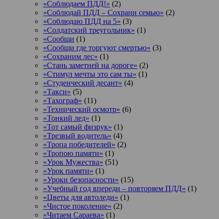
«Соблюдаем ПДД!»
(2)
«Соблюдай ПДД – Сохрани семью»
(2)
«Соблюдаю ПДД на 5»
(3)
«Солдатский треугольник»
(1)
«Сообщи
(1)
«Сообщи где торгуют смертью»
(3)
«Сохраним лес»
(1)
«Стань заметней на дороге»
(2)
«Стимул мечты это сам ты»
(1)
«Студенческий десант»
(4)
«Такси»
(5)
«Тахограф»
(11)
«Технический осмотр»
(6)
«Тонкий лед»
(1)
«Тот самый физрук»
(1)
«Трезвый водитель»
(4)
«Тропа победителей»
(2)
«Тропою памяти»
(1)
«Урок Мужества»
(51)
«Урок памяти»
(1)
«Уроки безопасности»
(15)
«Учебный год впереди – повторяем ПДД»
(1)
«Цветы для автоледи»
(1)
«Чистое поколение»
(2)
«Читаем Сараева»
(1)