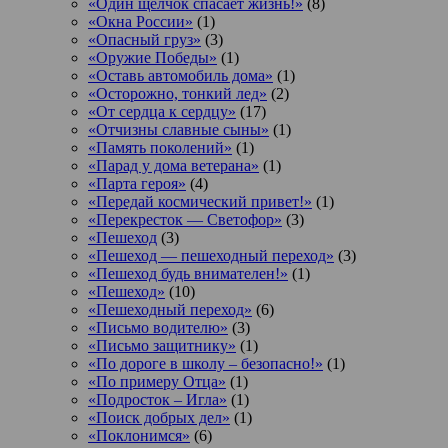
«Один щелчок спасает жизнь!»
(8)
«Окна России»
(1)
«Опасный груз»
(3)
«Оружие Победы»
(1)
«Оставь автомобиль дома»
(1)
«Осторожно, тонкий лед»
(2)
«От сердца к сердцу»
(17)
«Отчизны славные сыны»
(1)
«Память поколений»
(1)
«Парад у дома ветерана»
(1)
«Парта героя»
(4)
«Передай космический привет!»
(1)
«Перекресток — Светофор»
(3)
«Пешеход
(3)
«Пешеход — пешеходный переход»
(3)
«Пешеход будь внимателен!»
(1)
«Пешеход»
(10)
«Пешеходный переход»
(6)
«Письмо водителю»
(3)
«Письмо защитнику»
(1)
«По дороге в школу – безопасно!»
(1)
«По примеру Отца»
(1)
«Подросток ‒ Игла»
(1)
«Поиск добрых дел»
(1)
«Поклонимся»
(6)