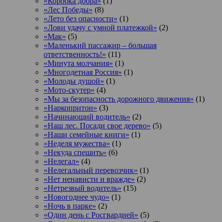
«Коробка добра»
(1)
«Лес Победы»
(8)
«Лето без опасности»
(1)
«Лови удачу с умной платежкой»
(2)
«Мак»
(5)
«Маленький пассажир – большая
ответственность!»
(11)
«Минута молчания»
(1)
«Многодетная Россия»
(1)
«Молоды душой»
(1)
«Мото-скутер»
(4)
«Мы за безопасность дорожного движения»
(1)
«Наркопритон»
(3)
«Начинающий водитель»
(2)
«Наш лес. Посади свое дерево»
(5)
«Наши семейные книги»
(1)
«Неделя мужества»
(1)
«Некуда спешить»
(6)
«Нелегал»
(4)
«Нелегальный перевозчик»
(1)
«Нет ненависти и вражде»
(2)
«Нетрезвый водитель»
(15)
«Новогоднее чудо»
(1)
«Ночь в парке»
(2)
«Один день с Росгвардией»
(5)