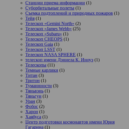
Станции приема информации
(1)
Суборбитальные полеты
(1)
Съемка подтоплений и природных пожаров
(1)
Тейя
(1)
Телескоп «Gemini North»
(2)
Телескоп «James Webb»
(25)
Телескоп «Subaru»
(1)
Телескоп CHEOPS
(1)
Телескоп Gaia
(1)
Телескоп LSST
(1)
Телескоп NASA SPHERE
(1)
телескоп имени Дэниела К. Иноуэ
(1)
Телескопы
(11)
Темные карлики
(1)
Титан
(3)
Тритон
(1)
Туманнности
(3)
Тяньвэнь
(1)
Тяньгун
(1)
Уран
(3)
Фобос
(2)
Харон
(1)
Хаябуса
(1)
Центр подготовки космонавтов имени Юрия
Гагарина
(1)