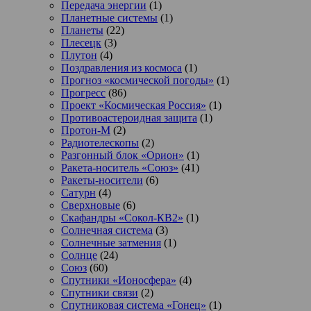
Передача энергии
(1)
Планетные системы
(1)
Планеты
(22)
Плесецк
(3)
Плутон
(4)
Поздравления из космоса
(1)
Прогноз «космической погоды»
(1)
Прогресс
(86)
Проект «Космическая Россия»
(1)
Противоастероидная защита
(1)
Протон-М
(2)
Радиотелескопы
(2)
Разгонный блок «Орион»
(1)
Ракета-носитель «Союз»
(41)
Ракеты-носители
(6)
Сатурн
(4)
Сверхновые
(6)
Скафандры «Сокол-КВ2»
(1)
Солнечная система
(3)
Солнечные затмения
(1)
Солнце
(24)
Союз
(60)
Спутники «Ионосфера»
(4)
Спутники связи
(2)
Спутниковая система «Гонец»
(1)