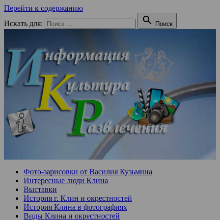
Перейти к содержанию

Искать для:
Поиск
Фото-зарисовки от Василия Кузьмина
Интересные люди Клина
Выставки
История г. Клин и окрестностей
История Клина в фотографиях
Виды Клина и окрестностей