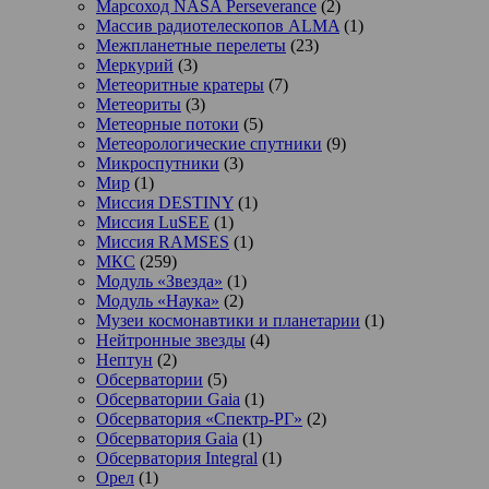
Марсоход NASA Perseverance
(2)
Массив радиотелескопов ALMA
(1)
Межпланетные перелеты
(23)
Меркурий
(3)
Метеоритные кратеры
(7)
Метеориты
(3)
Метеорные потоки
(5)
Метеорологические спутники
(9)
Микроспутники
(3)
Мир
(1)
Миссия DESTINY
(1)
Миссия LuSEE
(1)
Миссия RAMSES
(1)
МКС
(259)
Модуль «Звезда»
(1)
Модуль «Наука»
(2)
Музеи космонавтики и планетарии
(1)
Нейтронные звезды
(4)
Нептун
(2)
Обсерватории
(5)
Обсерватории Gaia
(1)
Обсерватория «Спектр-РГ»
(2)
Обсерватория Gaia
(1)
Обсерватория Integral
(1)
Орел
(1)