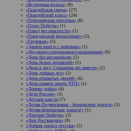
«Встречная полоса»
(8)
«Гвардейская смена»
(27)
«Гвардейский класс»
(24)
«Георгиевская ленточка»
(8)
«Голос Победы»
(1)
«Город без опасности»
(1)
«Гражданский мониторинг»
(2)
«Грузовик»
(5)
«Дарите книги с любовью»
(1)
«Дед мороз специального назначения»
(9)
«День без автомобиля»
(2)
«День белых журавлей»
(1)
«День в лесу. Сохраним лес вместе»
(2)
«День добрых дел»
(2)
«День открытых дверей»
(6)
«День памяти жертв ДТП»
(1)
«Дерево добра»
(4)
«Дети России»
(3)
«Детское кресло
(7)
«Детям Подмосковья – безопасные дороги»
(2)
«Детям-безопасные дороги!»
(1)
«Диктант Победы»
(3)
«Дни Росгвардии»
(9)
«Добрая дорога детства»
(2)
«Добрые дела ЮИД»
(1)