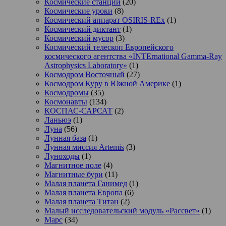
Космические станции
(20)
Космические уроки
(8)
Космический аппарат OSIRIS-REx
(1)
Космический диктант
(1)
Космический мусор
(3)
Космический телескоп Европейского
космического агентства «INTErnational Gamma-Ray
Astrophysics Laboratory»
(1)
Космодром Восточный
(27)
Космодром Куру в Южной Америке
(1)
Космодромы
(35)
Космонавты
(134)
КОСПАС-САРСАТ
(2)
Ланьюэ
(1)
Луна
(56)
Лунная база
(1)
Лунная миссия Artemis
(3)
Луноходы
(1)
Магнитное поле
(4)
Магнитные бури
(11)
Малая планета Ганимед
(1)
Малая планета Европа
(6)
Малая планета Титан
(2)
Малый исследовательский модуль «Рассвет»
(1)
Марс
(34)