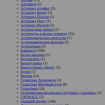
Артемида
(2)
Астероид Апофис
(2)
Астероид Бенну
(3)
Астероид Психея
(2)
Астероид Рюгу
(3)
Астероид Фаэтон
(1)
Астероидная защита
(1)
Астероиды и малые планеты
(35)
Астрономические прогнозы
(7)
Астрономические явления
(5)
Астрономия
(5)
Байконур
(106)
Белые карлики
(1)
Бетельгейзе
(1)
Биоспутники
(1)
Биоспутники «Бион»
(5)
Буран
(1)
Венера
(12)
Галактика Андромеда
(2)
Галактика Млечный путь
(8)
Галактики
(24)
Гидрометеорологические спутники «Арктика»
(1)
ГЛОНАСС
(5)
Дальний космос
(144)