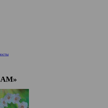
мосты
«JAM»