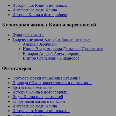
История г.о. Клин и не только…
Интересные люди Клина
История Клина в фотографиях
Культурная жизнь г.Клин и окрестностей
Культурная жизнь
Творческие люди Клина, района и не только
Алексей Заричный
Ирина Владимировна Деньгова (Лукашенко)
Комаров Андрей Александрович
Виктор Степанович Никаноров
Фотогалереи
Фото-зарисовки от Василия Кузьмина
Природа г.Клин, окрестностей и не только…
Братья наши меньшие
История Клина в фотографиях
Виды Клина и окрестностей
Спортивная жизнь в г.о.Клин
Интересные люди Клина
История г.о. Клин и не только…
Культурная жизнь