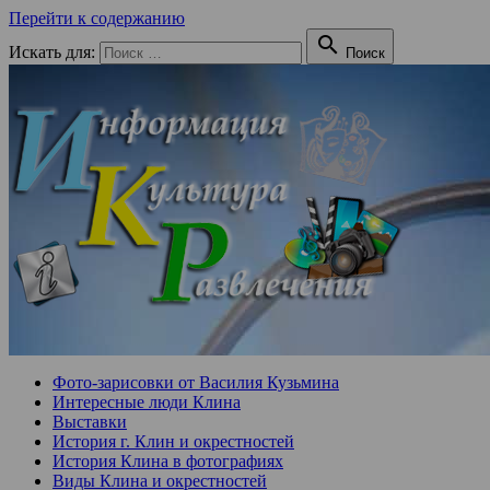
Перейти к содержанию

Искать для:
Поиск
Фото-зарисовки от Василия Кузьмина
Интересные люди Клина
Выставки
История г. Клин и окрестностей
История Клина в фотографиях
Виды Клина и окрестностей