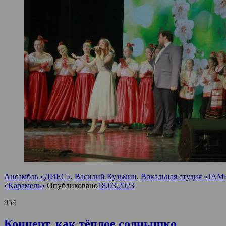
Ансамбль «ДИЕС»
,
Василий Кузьмин
,
Вокальная студия «JAM
«Карамель»
Опубликовано
18.03.2023
954
Концерт, как тёплое солнышко