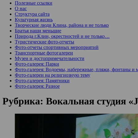
Полезные ссылки
О нас
Структура сайта
Культурная жизнь
Творческие люди Клина, района и не только
Братья наши меньшие
Природа г.Клин, окрестностей и не только…
Туристические фото-отчеты
Фото-отчеты спортивных мероприятий
Транспортные фотогалереи
Музеи и достопримечательности
Фото-галерея: Парки
Фото-галерея: Водоемы, набережные, пляжи, фонтаны и 
Фото-галереи на религиозную тему
Фото-галерея: Памятники
Фото-галерея: Разное
Рубрика:
Вокальная студия 