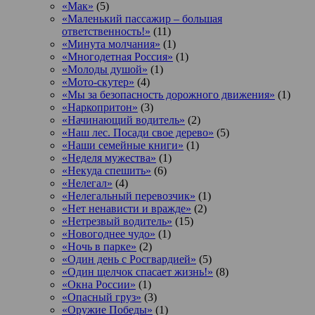
«Мак»
(5)
«Маленький пассажир – большая
ответственность!»
(11)
«Минута молчания»
(1)
«Многодетная Россия»
(1)
«Молоды душой»
(1)
«Мото-скутер»
(4)
«Мы за безопасность дорожного движения»
(1)
«Наркопритон»
(3)
«Начинающий водитель»
(2)
«Наш лес. Посади свое дерево»
(5)
«Наши семейные книги»
(1)
«Неделя мужества»
(1)
«Некуда спешить»
(6)
«Нелегал»
(4)
«Нелегальный перевозчик»
(1)
«Нет ненависти и вражде»
(2)
«Нетрезвый водитель»
(15)
«Новогоднее чудо»
(1)
«Ночь в парке»
(2)
«Один день с Росгвардией»
(5)
«Один щелчок спасает жизнь!»
(8)
«Окна России»
(1)
«Опасный груз»
(3)
«Оружие Победы»
(1)