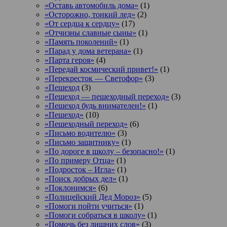
«Оставь автомобиль дома»
(1)
«Осторожно, тонкий лед»
(2)
«От сердца к сердцу»
(17)
«Отчизны славные сыны»
(1)
«Память поколений»
(1)
«Парад у дома ветерана»
(1)
«Парта героя»
(4)
«Передай космический привет!»
(1)
«Перекресток — Светофор»
(3)
«Пешеход
(3)
«Пешеход — пешеходный переход»
(3)
«Пешеход будь внимателен!»
(1)
«Пешеход»
(10)
«Пешеходный переход»
(6)
«Письмо водителю»
(3)
«Письмо защитнику»
(1)
«По дороге в школу – безопасно!»
(1)
«По примеру Отца»
(1)
«Подросток ‒ Игла»
(1)
«Поиск добрых дел»
(1)
«Поклонимся»
(6)
«Полицейский Дед Мороз»
(5)
«Помоги пойти учиться»
(1)
«Помоги собраться в школу»
(1)
«Помочь без лишних слов»
(3)