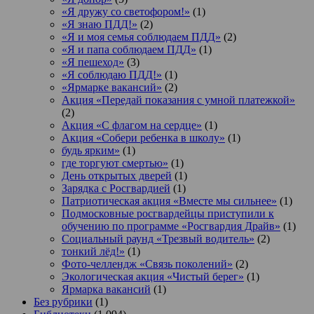
«Я дружу со светофором!»
(1)
«Я знаю ПДД!»
(2)
«Я и моя семья соблюдаем ПДД»
(2)
«Я и папа соблюдаем ПДД»
(1)
«Я пешеход»
(3)
«Я соблюдаю ПДД!»
(1)
«Ярмарке вакансий»
(2)
Акция «Передай показания с умной платежкой»
(2)
Акция «С флагом на сердце»
(1)
Акция «Собери ребенка в школу»
(1)
будь ярким»
(1)
где торгуют смертью»
(1)
День открытых дверей
(1)
Зарядка с Росгвардией
(1)
Патриотическая акция «Вместе мы сильнее»
(1)
Подмосковные росгвардейцы приступили к
обучению по программе «Росгвардия Драйв»
(1)
Социальный раунд «Трезвый водитель»
(2)
тонкий лёд!»
(1)
Фото-челлендж «Связь поколений»
(2)
Экологическая акция «Чистый берег»
(1)
Ярмарка вакансий
(1)
Без рубрики
(1)