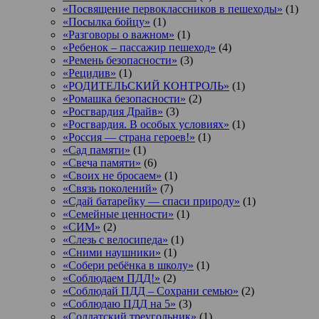
«Посвящение первоклассников в пешеходы»
(1)
«Посылка бойцу»
(1)
«Разговоры о важном»
(1)
«Ребенок – пассажир пешеход»
(4)
«Ремень безопасности»
(3)
«Рецидив»
(1)
«РОДИТЕЛЬСКИЙ КОНТРОЛЬ»
(1)
«Ромашка безопасности»
(2)
«Росгвардия Драйв»
(3)
«Росгвардия. В особых условиях»
(1)
«Россия — страна героев!»
(1)
«Сад памяти»
(1)
«Свеча памяти»
(6)
«Своих не бросаем»
(1)
«Связь поколений»
(7)
«Сдай батарейку — спаси природу»
(1)
«Семейные ценности»
(1)
«СИМ»
(2)
«Слезь с велосипеда»
(1)
«Сними наушники»
(1)
«Собери ребёнка в школу»
(1)
«Соблюдаем ПДД!»
(2)
«Соблюдай ПДД – Сохрани семью»
(2)
«Соблюдаю ПДД на 5»
(3)
«Солдатский треугольник»
(1)