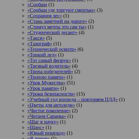
«Сообщи
(1)
«Сообщи где торгуют смертью»
(3)
«Сохраним лес»
(1)
«Стань заметней на дороге»
(2)
«Стимул мечты это сам ты»
(1)
«Студенческий десант»
(4)
«Такси»
(5)
«Тахограф»
(11)
«Технический осмотр»
(6)
«Тонкий лед»
(1)
«Тот самый физрук»
(1)
«Трезвый водитель»
(4)
«Тропа победителей»
(2)
«Тропою памяти»
(1)
«Урок Мужества»
(51)
«Урок памяти»
(1)
«Уроки безопасности»
(15)
«Учебный год впереди – повторяем ПДД»
(1)
«Цветы для автоледи»
(1)
«Чистое поколение»
(2)
«Читаем Сараева»
(1)
«Шаг в науку»
(1)
«Шанс»
(1)
«Юный пешеход»
(1)
«Я донор»
(5)