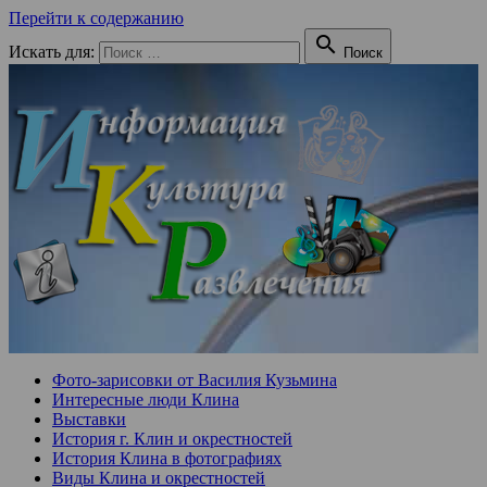
Перейти к содержанию

Искать для:
Поиск
Фото-зарисовки от Василия Кузьмина
Интересные люди Клина
Выставки
История г. Клин и окрестностей
История Клина в фотографиях
Виды Клина и окрестностей