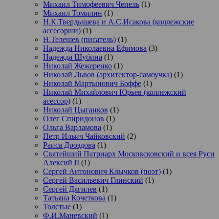
Михаил Тимофеевич Чепель
(1)
Михаил Томилин
(1)
Н.К.Твердышева и А.С.Исакова (коллежские
ассесорши)
(1)
Н.Телешев (писатель)
(1)
Надежда Николаевна Ефимова
(3)
Надежда Шубина
(1)
Николай Жежеренко
(1)
Николай Львов (архитектор-самоучка)
(1)
Николай Мартынович Боффе
(1)
Николай Михайлович Юрьев (коллежский
асессор)
(1)
Николай Цыганков
(1)
Олег Спиридонов
(1)
Ольга Варламова
(1)
Петр Ильич Чайковский
(2)
Раиса Дроздова
(1)
Святейший Патриарх Московсковский и всея Руси
Алексий II
(1)
Сергей Антонович Клычков (поэт)
(1)
Сергей Васильевич Глинский
(1)
Сергей Дягилев
(1)
Татьяна Кочеткова
(1)
Толстые
(1)
Ф.И.Маневский
(1)