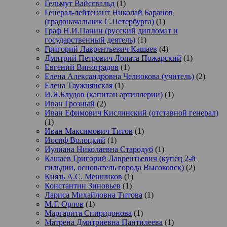
Гельмут Вайссвальд
(1)
Генерал-лейтенант Николай Баранов
(градоначальник С.Петербурга)
(1)
Граф Н.И.Панин (русский дипломат и
государственный деятель)
(1)
Григорий Лаврентьевич Кашаев
(4)
Дмитрий Петрович Лопата Пожарский
(1)
Евгений Виноградов
(1)
Елена Александровна Челнокова (учитель)
(2)
Елена Таужнянская
(1)
И.Я.Блудов (капитан артиллерии)
(1)
Иван Грозный
(2)
Иван Ефимович Кислинский (отставной генерал)
(1)
Иван Максимович Титов
(1)
Иосиф Волоцкий
(1)
Иулиана Николаевна Стародуб
(1)
Кашаев Григорий Лаврентьевич (купец 2-й
гильдии, основатель города Высоковск)
(2)
Князь А.С. Меншиков
(1)
Константин Зиновьев
(1)
Лариса Михайловна Титова
(1)
М.Г. Орлов
(1)
Маргарита Спиридонова
(1)
Матрена Дмитриевна Пантилеева
(1)