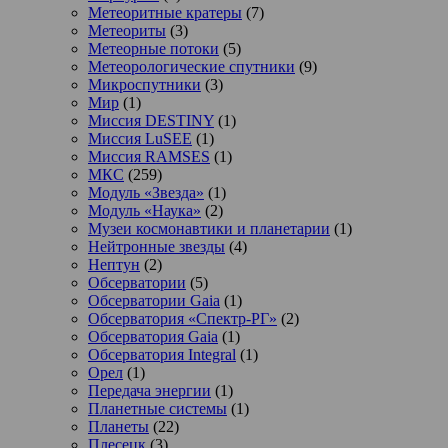
Метеоритные кратеры
(7)
Метеориты
(3)
Метеорные потоки
(5)
Метеорологические спутники
(9)
Микроспутники
(3)
Мир
(1)
Миссия DESTINY
(1)
Миссия LuSEE
(1)
Миссия RAMSES
(1)
МКС
(259)
Модуль «Звезда»
(1)
Модуль «Наука»
(2)
Музеи космонавтики и планетарии
(1)
Нейтронные звезды
(4)
Нептун
(2)
Обсерватории
(5)
Обсерватории Gaia
(1)
Обсерватория «Спектр-РГ»
(2)
Обсерватория Gaia
(1)
Обсерватория Integral
(1)
Орел
(1)
Передача энергии
(1)
Планетные системы
(1)
Планеты
(22)
Плесецк
(3)