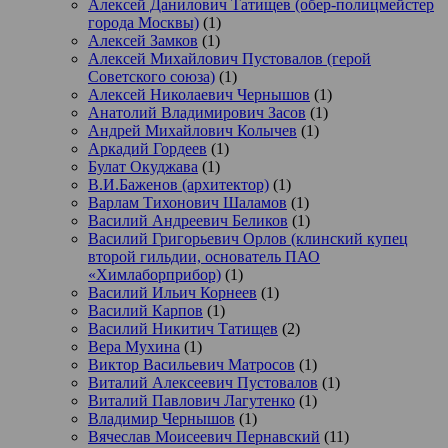
Алексей Данилович Татищев (обер-полицмейстер
города Москвы)
(1)
Алексей Замков
(1)
Алексей Михайлович Пустовалов (герой
Советского союза)
(1)
Алексей Николаевич Чернышов
(1)
Анатолий Владимирович Засов
(1)
Андрей Михайлович Колычев
(1)
Аркадий Гордеев
(1)
Булат Окуджава
(1)
В.И.Баженов (архитектор)
(1)
Варлам Тихонович Шаламов
(1)
Василий Андреевич Беликов
(1)
Василий Григорьевич Орлов (клинский купец
второй гильдии, основатель ПАО
«Химлаборприбор)
(1)
Василий Ильич Корнеев
(1)
Василий Карпов
(1)
Василий Никитич Татищев
(2)
Вера Мухина
(1)
Виктор Васильевич Матросов
(1)
Виталий Алексеевич Пустовалов
(1)
Виталий Павлович Лагутенко
(1)
Владимир Чернышов
(1)
Вячеслав Моисеевич Пернавский
(11)