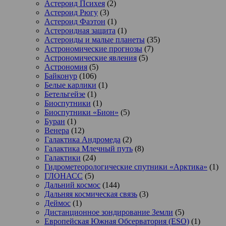
Астероид Психея
(2)
Астероид Рюгу
(3)
Астероид Фаэтон
(1)
Астероидная защита
(1)
Астероиды и малые планеты
(35)
Астрономические прогнозы
(7)
Астрономические явления
(5)
Астрономия
(5)
Байконур
(106)
Белые карлики
(1)
Бетельгейзе
(1)
Биоспутники
(1)
Биоспутники «Бион»
(5)
Буран
(1)
Венера
(12)
Галактика Андромеда
(2)
Галактика Млечный путь
(8)
Галактики
(24)
Гидрометеорологические спутники «Арктика»
(1)
ГЛОНАСС
(5)
Дальний космос
(144)
Дальняя космическая связь
(3)
Деймос
(1)
Дистанционное зондирование Земли
(5)
Европейская Южная Обсерватория (ESO)
(1)