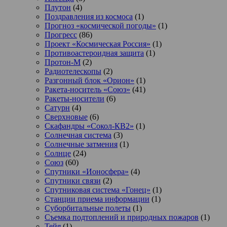
Плутон
(4)
Поздравления из космоса
(1)
Прогноз «космической погоды»
(1)
Прогресс
(86)
Проект «Космическая Россия»
(1)
Противоастероидная защита
(1)
Протон-М
(2)
Радиотелескопы
(2)
Разгонный блок «Орион»
(1)
Ракета-носитель «Союз»
(41)
Ракеты-носители
(6)
Сатурн
(4)
Сверхновые
(6)
Скафандры «Сокол-КВ2»
(1)
Солнечная система
(3)
Солнечные затмения
(1)
Солнце
(24)
Союз
(60)
Спутники «Ионосфера»
(4)
Спутники связи
(2)
Спутниковая система «Гонец»
(1)
Станции приема информации
(1)
Суборбитальные полеты
(1)
Съемка подтоплений и природных пожаров
(1)
Тейя
(1)