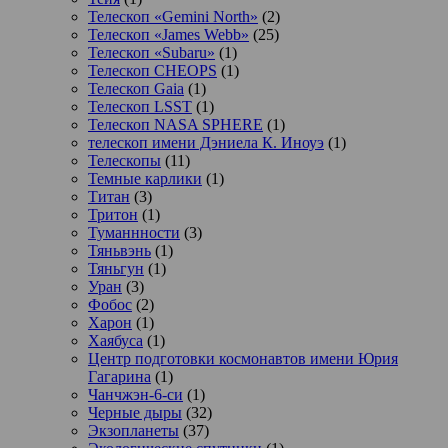
Телескоп «Gemini North»
(2)
Телескоп «James Webb»
(25)
Телескоп «Subaru»
(1)
Телескоп CHEOPS
(1)
Телескоп Gaia
(1)
Телескоп LSST
(1)
Телескоп NASA SPHERE
(1)
телескоп имени Дэниела К. Иноуэ
(1)
Телескопы
(11)
Темные карлики
(1)
Титан
(3)
Тритон
(1)
Туманнности
(3)
Тяньвэнь
(1)
Тяньгун
(1)
Уран
(3)
Фобос
(2)
Харон
(1)
Хаябуса
(1)
Центр подготовки космонавтов имени Юрия
Гагарина
(1)
Чанчжэн-6-си
(1)
Черные дыры
(32)
Экзопланеты
(37)