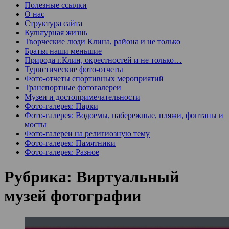
Полезные ссылки
О нас
Структура сайта
Культурная жизнь
Творческие люди Клина, района и не только
Братья наши меньшие
Природа г.Клин, окрестностей и не только…
Туристические фото-отчеты
Фото-отчеты спортивных мероприятий
Транспортные фотогалереи
Музеи и достопримечательности
Фото-галерея: Парки
Фото-галерея: Водоемы, набережные, пляжи, фонтаны и
мосты
Фото-галереи на религиозную тему
Фото-галерея: Памятники
Фото-галерея: Разное
Рубрика:
Виртуальный
музей фотографии