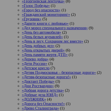
«Георгиевская ленточка»
(8)
«Голос Победы»
(1)
«Город без опасности»
(1)
«Гражданский мониторинг»
(2)
«Грузовик»
(5)
«Дарите книги с любовью»
(1)
«Дед мороз специального назначения»
(9)
«День без автомобиля»
(2)
«День белых журавлей»
(1)
«День в лесу. Сохраним лес вместе»
(2)
«День добрых дел»
(2)
«День открытых дверей»
(6)
«День памяти жертв ДТП»
(1)
«Дерево добра»
(4)
«Дети России»
(3)
«Детское кресло
(7)
«Детям Подмосковья – безопасные дороги»
(2)
«Детям-безопасные дороги!»
(1)
«Диктант Победы»
(3)
«Дни Росгвардии»
(9)
«Добрая дорога детства»
(2)
«Добрые дела ЮИД»
(1)
«ДОЛЖНИК»
(4)
«Дорога без Опасности!»
(1)
«Древо Сталинграда»
(1)