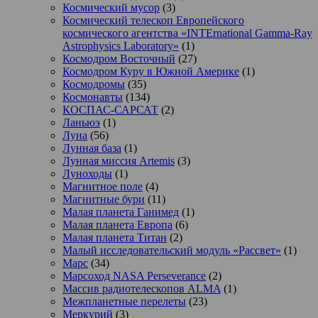
Космический мусор
(3)
Космический телескоп Европейского
космического агентства «INTErnational Gamma-Ray
Astrophysics Laboratory»
(1)
Космодром Восточный
(27)
Космодром Куру в Южной Америке
(1)
Космодромы
(35)
Космонавты
(134)
КОСПАС-САРСАТ
(2)
Ланьюэ
(1)
Луна
(56)
Лунная база
(1)
Лунная миссия Artemis
(3)
Луноходы
(1)
Магнитное поле
(4)
Магнитные бури
(11)
Малая планета Ганимед
(1)
Малая планета Европа
(6)
Малая планета Титан
(2)
Малый исследовательский модуль «Рассвет»
(1)
Марс
(34)
Марсоход NASA Perseverance
(2)
Массив радиотелескопов ALMA
(1)
Межпланетные перелеты
(23)
Меркурий
(3)