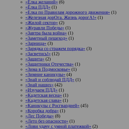
«Елка желаний»
(6)
«Ёлка ПДД»
(1)
«Елка по Правилам дорожного движения»
(1)
«Железная дорОга. Жизнь дорогА!»
(1)
«Жилой сектор»
(2)
«Журавли Победы»
(1)
«Завтра была война»
(1)
«Заметный пешеход»
(1)
«Зарница»
(3)
«Зарядка со стражем порядка»
(3)
«Засветись!»
(12)
«Защита»
(2)
«Защитники Отечества»
(1)
«Зима в Подмосковье»
(1)
«Зимние каникулы»
(4)
«Знай и соблюдай ПДД»
(1)
«Знай наших»
(42)
«Изучаем ПДД»
(1)
«Кадетская весна»
(1)
«Кадетская слава»
(1)
«Каникулы с Росгвардией»
(45)
«Коробка добра»
(1)
«Лес Победы»
(8)
«Лето без опасности»
(1)
«Лови удачу с умной платежкой»
(2)