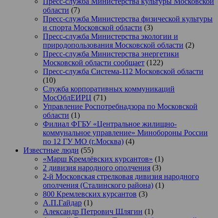
Пресс-служба Министерства культуры Московской
области
(7)
Пресс-служба Министерства физической культуры
и спорта Московской области
(3)
Пресс-служба Министерства экологии и
природопользования Московской области
(2)
Пресс-служба Министерства энергетики
Московской области сообщает
(122)
Пресс-служба Система-112 Московской области
(10)
Служба корпоративных коммуникаций
МосОблЕИРЦ
(71)
Управление Роспотребнадзора по Московской
области
(1)
Филиал ФГБУ «Центральное жилищно-
коммунальное управление» Минобороны России
по 12 ГУ МО (г.Москва)
(4)
Известные люди
(55)
«Марш Кремлёвских курсантов»
(1)
2 дивизия народного ополчения
(3)
2-й Московская стрелковая дивизия народного
ополчения (Сталинского района)
(1)
800 Кремлевских курсантов
(3)
А.П.Гайдар
(1)
Александр Петрович Шлягин
(1)