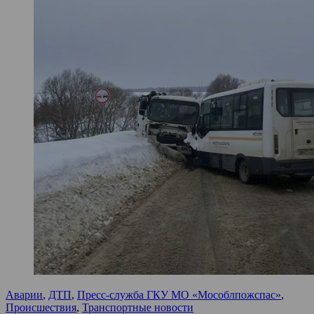
Аварии
,
ДТП
,
Пресс-служба ГКУ МО «Мособлпожспас»
,
Происшествия
,
Транспортные новости