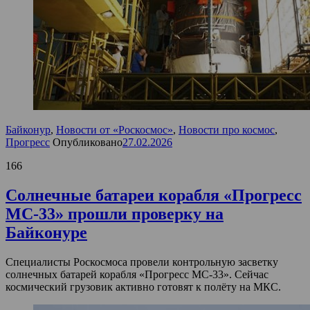
Байконур
,
Новости от «Роскосмос»
,
Новости про космос
,
Прогресс
Опубликовано
27.02.2026
166
Солнечные батареи корабля «Прогресс
МС-33» прошли проверку на
Байконуре
Специалисты Роскосмоса провели контрольную засветку
солнечных батарей корабля «Прогресс МС-33». Сейчас
космический грузовик активно готовят к полёту на МКС.