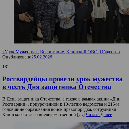
«Урок Мужества»
,
Воспитание
,
Клинский ОВО
,
Общество
Опубликовано
25.02.2026
181
Росгвардейцы провели урок мужества
в честь Дня защитника Отечества
В День защитника Отечества, а также в рамках акции «Дни
Росгвардии», приуроченной к 10-летию ведомства и 215-й
годовщине образования войск правопорядка, сотрудники
Клинского отдела вневедомственной […]
Читать Далее