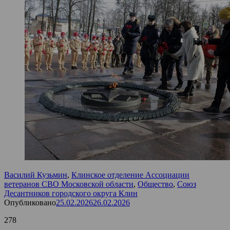
Василий Кузьмин
,
Клинское отделение Ассоциации
ветеранов СВО Московской области
,
Общество
,
Союз
Десантников городского округа Клин
Опубликовано
25.02.2026
26.02.2026
278