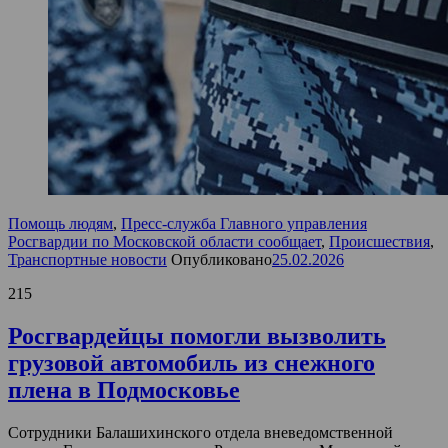
Помощь людям
,
Пресс-служба Главного управления
Росгвардии по Московской области сообщает
,
Происшествия
,
Транспортные новости
Опубликовано
25.02.2026
215
Росгвардейцы помогли вызволить
грузовой автомобиль из снежного
плена в Подмосковье
Сотрудники Балашихинского отдела вневедомственной