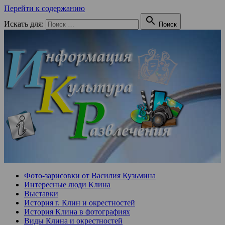
Перейти к содержанию

Искать для:
Поиск
Фото-зарисовки от Василия Кузьмина
Интересные люди Клина
Выставки
История г. Клин и окрестностей
История Клина в фотографиях
Виды Клина и окрестностей