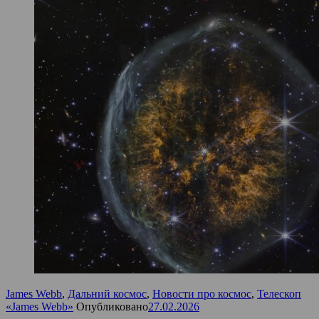
James Webb
,
Дальний космос
,
Новости про космос
,
Телескоп
«James Webb»
Опубликовано
27.02.2026