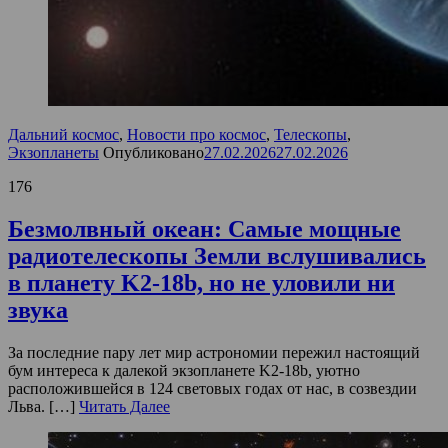
Дальний космос
,
Новости про космос
,
Телескопы
,
Экзопланеты
Опубликовано
27.02.2026
27.02.2026
176
Безмолвный океан: Самые мощные
радиотелескопы Земли вслушивались
в планету K2-18b, но не уловили ни
звука
За последние пару лет мир астрономии пережил настоящий
бум интереса к далекой экзопланете K2-18b, уютно
расположившейся в 124 световых годах от нас, в созвездии
Льва. […]
Читать Далее