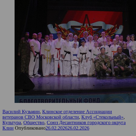
Василий Кузьмин
,
Клинское отделение Ассоциации
ветеранов СВО Московской области
,
Клуб «Стекольный»
,
Культура
,
Общество
,
Союз Десантников городского округа
Клин
Опубликовано
26.02.2026
26.02.2026