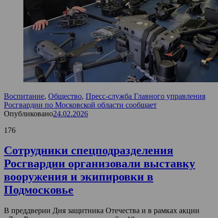
Воспитание
,
Общество
,
Пресс-служба Главного управления
Росгвардии по Московской области сообщает
Опубликовано
24.02.2026
176
Сотрудники спецподразделения
Росгвардии организовали выставку
вооружения и экипировки в
Подмосковье
В преддверии Дня защитника Отечества и в рамках акции