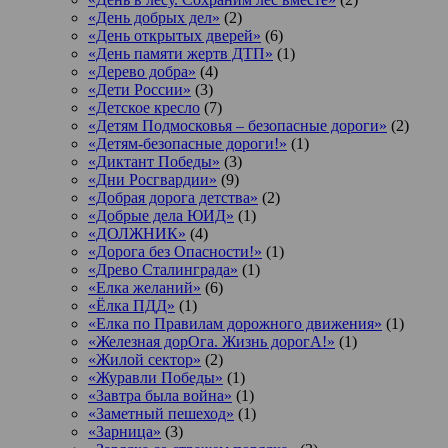
«День добрых дел»
(2)
«День открытых дверей»
(6)
«День памяти жертв ДТП»
(1)
«Дерево добра»
(4)
«Дети России»
(3)
«Детское кресло
(7)
«Детям Подмосковья – безопасные дороги»
(2)
«Детям-безопасные дороги!»
(1)
«Диктант Победы»
(3)
«Дни Росгвардии»
(9)
«Добрая дорога детства»
(2)
«Добрые дела ЮИД»
(1)
«ДОЛЖНИК»
(4)
«Дорога без Опасности!»
(1)
«Древо Сталинграда»
(1)
«Елка желаний»
(6)
«Ёлка ПДД»
(1)
«Елка по Правилам дорожного движения»
(1)
«Железная дорОга. Жизнь дорогА!»
(1)
«Жилой сектор»
(2)
«Журавли Победы»
(1)
«Завтра была война»
(1)
«Заметный пешеход»
(1)
«Зарница»
(3)