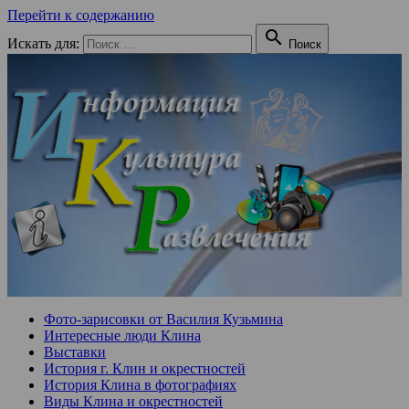
Перейти к содержанию

Искать для:
Поиск
Фото-зарисовки от Василия Кузьмина
Интересные люди Клина
Выставки
История г. Клин и окрестностей
История Клина в фотографиях
Виды Клина и окрестностей