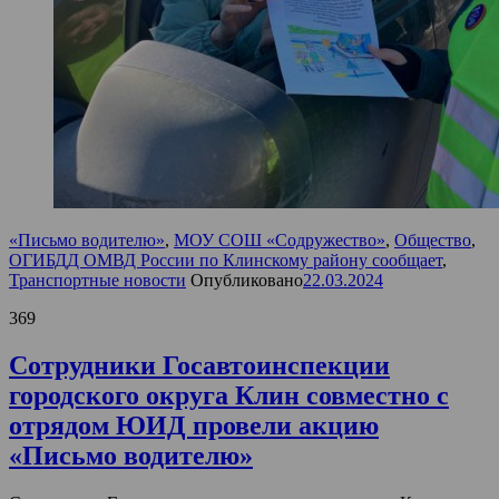
«Письмо водителю»
,
МОУ СОШ «Содружество»
,
Общество
,
ОГИБДД ОМВД России по Клинскому району сообщает
,
Транспортные новости
Опубликовано
22.03.2024
369
Сотрудники Госавтоинспекции
городского округа Клин совместно с
отрядом ЮИД провели акцию
«Письмо водителю»