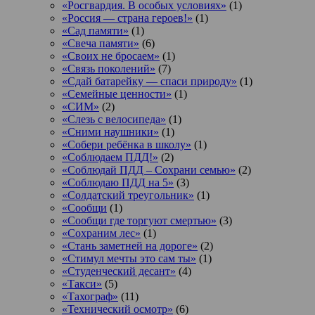
«Росгвардия. В особых условиях»
(1)
«Россия — страна героев!»
(1)
«Сад памяти»
(1)
«Свеча памяти»
(6)
«Своих не бросаем»
(1)
«Связь поколений»
(7)
«Сдай батарейку — спаси природу»
(1)
«Семейные ценности»
(1)
«СИМ»
(2)
«Слезь с велосипеда»
(1)
«Сними наушники»
(1)
«Собери ребёнка в школу»
(1)
«Соблюдаем ПДД!»
(2)
«Соблюдай ПДД – Сохрани семью»
(2)
«Соблюдаю ПДД на 5»
(3)
«Солдатский треугольник»
(1)
«Сообщи
(1)
«Сообщи где торгуют смертью»
(3)
«Сохраним лес»
(1)
«Стань заметней на дороге»
(2)
«Стимул мечты это сам ты»
(1)
«Студенческий десант»
(4)
«Такси»
(5)
«Тахограф»
(11)
«Технический осмотр»
(6)