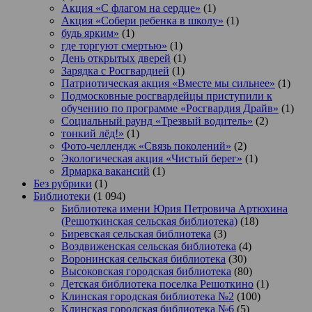
Акция «С флагом на сердце»
(1)
Акция «Собери ребенка в школу»
(1)
будь ярким»
(1)
где торгуют смертью»
(1)
День открытых дверей
(1)
Зарядка с Росгвардией
(1)
Патриотическая акция «Вместе мы сильнее»
(1)
Подмосковные росгвардейцы приступили к
обучению по программе «Росгвардия Драйв»
(1)
Социальный раунд «Трезвый водитель»
(2)
тонкий лёд!»
(1)
Фото-челлендж «Связь поколений»
(2)
Экологическая акция «Чистый берег»
(1)
Ярмарка вакансий
(1)
Без рубрики
(1)
Библиотеки
(1 094)
Библиотека имени Юрия Петровича Артюхина
(Решоткинская сельская библиотека)
(18)
Биревская сельская библиотека
(3)
Воздвиженская сельская библиотека
(4)
Воронинская сельская библиотека
(30)
Высоковская городская библиотека
(80)
Детская библиотека поселка Решоткино
(1)
Клинская городская библиотека №2
(100)
Клинская городская библиотека №6
(5)