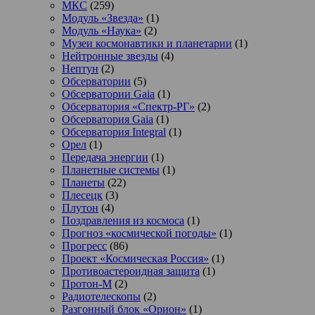
МКС
(259)
Модуль «Звезда»
(1)
Модуль «Наука»
(2)
Музеи космонавтики и планетарии
(1)
Нейтронные звезды
(4)
Нептун
(2)
Обсерватории
(5)
Обсерватории Gaia
(1)
Обсерватория «Спектр-РГ»
(2)
Обсерватория Gaia
(1)
Обсерватория Integral
(1)
Орел
(1)
Передача энергии
(1)
Планетные системы
(1)
Планеты
(22)
Плесецк
(3)
Плутон
(4)
Поздравления из космоса
(1)
Прогноз «космической погоды»
(1)
Прогресс
(86)
Проект «Космическая Россия»
(1)
Противоастероидная защита
(1)
Протон-М
(2)
Радиотелескопы
(2)
Разгонный блок «Орион»
(1)