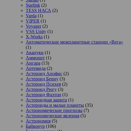
Starlink
(2)
TESS НАСА
(2)
Varda
(1)
VIPER
(1)
Voyager
(2)
VSS Unity
(1)
X-Works
(1)
Автоматические межпланетные станции «Вега»
(1)
Акацуки
(1)
Аммонит
(1)
Ангара
(13)
Артемида
(2)
Астероид Апофис
(2)
Астероид Бенну
(3)
Астероид Психея
(2)
Астероид Рюгу
(3)
Астероид Фаэтон
(1)
Астероидная защита
(1)
Астероиды и малые планеты
(35)
Астрономические прогнозы
(7)
Астрономические явления
(5)
Астрономия
(5)
Байконур
(106)