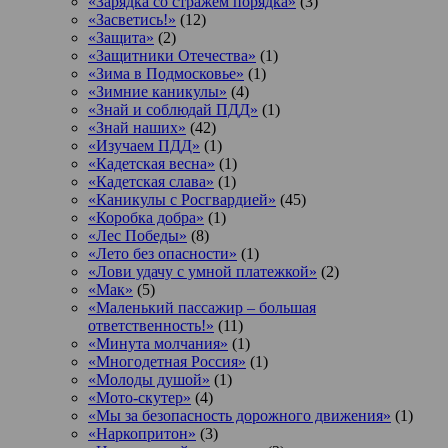
«Зарядка со стражем порядка»
(3)
«Засветись!»
(12)
«Защита»
(2)
«Защитники Отечества»
(1)
«Зима в Подмосковье»
(1)
«Зимние каникулы»
(4)
«Знай и соблюдай ПДД»
(1)
«Знай наших»
(42)
«Изучаем ПДД»
(1)
«Кадетская весна»
(1)
«Кадетская слава»
(1)
«Каникулы с Росгвардией»
(45)
«Коробка добра»
(1)
«Лес Победы»
(8)
«Лето без опасности»
(1)
«Лови удачу с умной платежкой»
(2)
«Мак»
(5)
«Маленький пассажир – большая
ответственность!»
(11)
«Минута молчания»
(1)
«Многодетная Россия»
(1)
«Молоды душой»
(1)
«Мото-скутер»
(4)
«Мы за безопасность дорожного движения»
(1)
«Наркопритон»
(3)