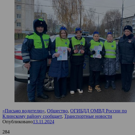
«Письмо водителю»
,
Общество
,
ОГИБДД ОМВД России по
Клинскому району сообщает
,
Транспортные новости
Опубликовано
13.11.2024
284