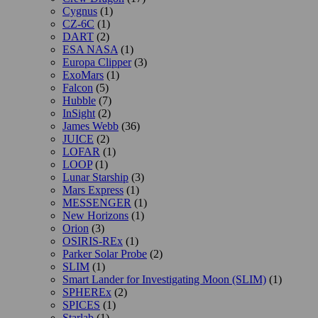
Cygnus
(1)
CZ-6C
(1)
DART
(2)
ESA NASA
(1)
Europa Clipper
(3)
ExoMars
(1)
Falcon
(5)
Hubble
(7)
InSight
(2)
James Webb
(36)
JUICE
(2)
LOFAR
(1)
LOOP
(1)
Lunar Starship
(3)
Mars Express
(1)
MESSENGER
(1)
New Horizons
(1)
Orion
(3)
OSIRIS-REx
(1)
Parker Solar Probe
(2)
SLIM
(1)
Smart Lander for Investigating Moon (SLIM)
(1)
SPHEREx
(2)
SPICES
(1)
Starlab
(1)