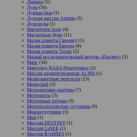
Ланьюэ
(1)
Луна
(56)
Лунная база
(1)
Лунная миссия Artemis
(3)
Луноходы
(1)
Магнитное поле
(4)
Магнитные бури
(11)
Малая планета Ганимед
(1)
Малая планета Европа
(6)
Малая планета Титан
(2)
Малый исследовательский модуль «Рассвет»
(1)
Марс
(34)
Марсоход NASA Perseverance
(2)
Массив радиотелескопов ALMA
(1)
Межпланетные перелеты
(23)
Меркурий
(3)
Метеоритные кратеры
(7)
Метеориты
(3)
Метеорные потоки
(5)
Метеорологические спутники
(9)
Микроспутники
(3)
Мир
(1)
Миссия DESTINY
(1)
Миссия LuSEE
(1)
Миссия RAMSES
(1)