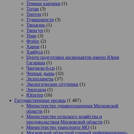
Темные карлики
(1)
Титан
(3)
Тритон
(1)
Туманнности
(3)
Тяньвэнь
(1)
Тяньгун
(1)
Уран
(3)
Фобос
(2)
Харон
(1)
Хаябуса
(1)
Центр подготовки космонавтов имени Юрия
Гагарина
(1)
Чанчжэн-6-си
(1)
Черные дыры
(32)
Экзопланеты
(37)
Экологические спутники
(1)
Энцелада
(1)
Юпитер
(16)
Государственные органы
(1 487)
Министерство здравоохранения Московской
области
(1)
Министерство сельского хозяйства и
продовольствия Московской области
(1)
Министерство транспорта МО
(1)
Московский областной единый информационно-