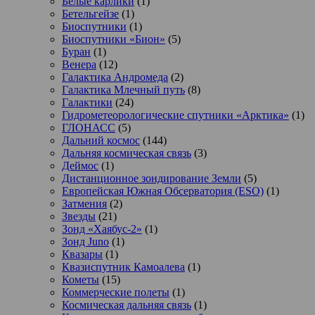
Белые карлики
(1)
Бетельгейзе
(1)
Биоспутники
(1)
Биоспутники «Бион»
(5)
Буран
(1)
Венера
(12)
Галактика Андромеда
(2)
Галактика Млечный путь
(8)
Галактики
(24)
Гидрометеорологические спутники «Арктика»
(1)
ГЛОНАСС
(5)
Дальний космос
(144)
Дальняя космическая связь
(3)
Деймос
(1)
Дистанционное зондирование Земли
(5)
Европейская Южная Обсерватория (ESO)
(1)
Затмения
(2)
Звезды
(21)
Зонд «Хаябус-2»
(1)
Зонд Juno
(1)
Квазары
(1)
Квазиспутник Камоалева
(1)
Кометы
(15)
Коммерческие полеты
(1)
Космическая дальняя связь
(1)