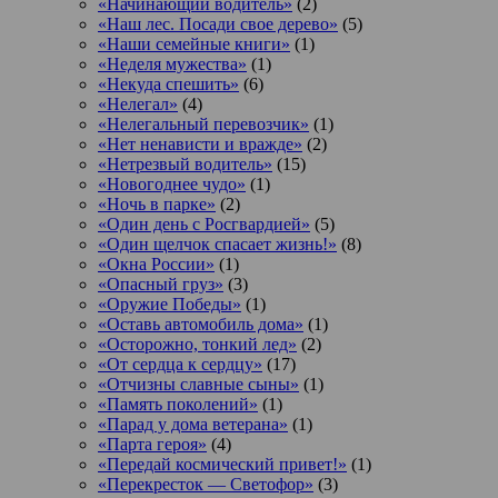
«Начинающий водитель»
(2)
«Наш лес. Посади свое дерево»
(5)
«Наши семейные книги»
(1)
«Неделя мужества»
(1)
«Некуда спешить»
(6)
«Нелегал»
(4)
«Нелегальный перевозчик»
(1)
«Нет ненависти и вражде»
(2)
«Нетрезвый водитель»
(15)
«Новогоднее чудо»
(1)
«Ночь в парке»
(2)
«Один день с Росгвардией»
(5)
«Один щелчок спасает жизнь!»
(8)
«Окна России»
(1)
«Опасный груз»
(3)
«Оружие Победы»
(1)
«Оставь автомобиль дома»
(1)
«Осторожно, тонкий лед»
(2)
«От сердца к сердцу»
(17)
«Отчизны славные сыны»
(1)
«Память поколений»
(1)
«Парад у дома ветерана»
(1)
«Парта героя»
(4)
«Передай космический привет!»
(1)
«Перекресток — Светофор»
(3)