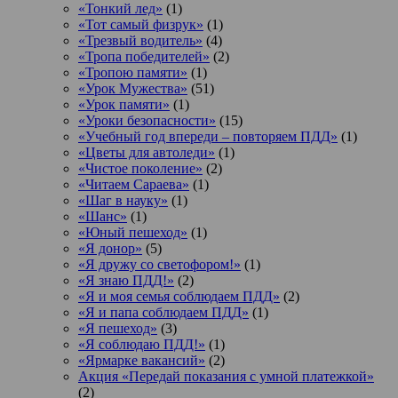
«Тонкий лед»
(1)
«Тот самый физрук»
(1)
«Трезвый водитель»
(4)
«Тропа победителей»
(2)
«Тропою памяти»
(1)
«Урок Мужества»
(51)
«Урок памяти»
(1)
«Уроки безопасности»
(15)
«Учебный год впереди – повторяем ПДД»
(1)
«Цветы для автоледи»
(1)
«Чистое поколение»
(2)
«Читаем Сараева»
(1)
«Шаг в науку»
(1)
«Шанс»
(1)
«Юный пешеход»
(1)
«Я донор»
(5)
«Я дружу со светофором!»
(1)
«Я знаю ПДД!»
(2)
«Я и моя семья соблюдаем ПДД»
(2)
«Я и папа соблюдаем ПДД»
(1)
«Я пешеход»
(3)
«Я соблюдаю ПДД!»
(1)
«Ярмарке вакансий»
(2)
Акция «Передай показания с умной платежкой»
(2)