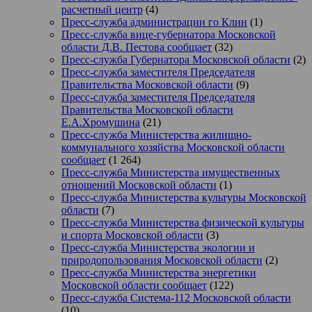
расчетный центр
(4)
Пресс-служба администрации го Клин
(1)
Пресс-служба вице-губернатора Московской
области Д.В. Пестова сообщает
(32)
Пресс-служба Губернатора Московской области
(2)
Пресс-служба заместителя Председателя
Правительства Московской области
(9)
Пресс-служба заместителя Председателя
Правительства Московской области
Е.А.Хромушина
(21)
Пресс-служба Министерства жилищно-
коммунального хозяйства Московской области
сообщает
(1 264)
Пресс-служба Министерства имущественных
отношений Московской области
(1)
Пресс-служба Министерства культуры Московской
области
(7)
Пресс-служба Министерства физической культуры
и спорта Московской области
(3)
Пресс-служба Министерства экологии и
природопользования Московской области
(2)
Пресс-служба Министерства энергетики
Московской области сообщает
(122)
Пресс-служба Система-112 Московской области
(10)