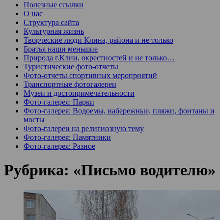
Полезные ссылки
О нас
Структура сайта
Культурная жизнь
Творческие люди Клина, района и не только
Братья наши меньшие
Природа г.Клин, окрестностей и не только…
Туристические фото-отчеты
Фото-отчеты спортивных мероприятий
Транспортные фотогалереи
Музеи и достопримечательности
Фото-галерея: Парки
Фото-галерея: Водоемы, набережные, пляжи, фонтаны и
мосты
Фото-галереи на религиозную тему
Фото-галерея: Памятники
Фото-галерея: Разное
Рубрика:
«Письмо водителю»