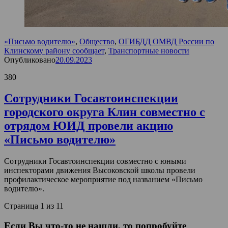
«Письмо водителю»
,
Общество
,
ОГИБДД ОМВД России по
Клинскому району сообщает
,
Транспортные новости
Опубликовано
20.09.2023
380
Сотрудники Госавтоинспекции
городского округа Клин совместно с
отрядом ЮИД провели акцию
«Письмо водителю»
Сотрудники Госавтоинспекции совместно с юными
инспекторами движения Высоковской школы провели
профилактическое мероприятие под названием «Письмо
водителю».
Страница 1 из 1
1
Если Вы что-то не нашли, то попробуйте