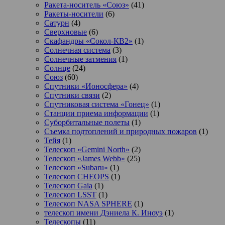
Ракета-носитель «Союз»
(41)
Ракеты-носители
(6)
Сатурн
(4)
Сверхновые
(6)
Скафандры «Сокол-КВ2»
(1)
Солнечная система
(3)
Солнечные затмения
(1)
Солнце
(24)
Союз
(60)
Спутники «Ионосфера»
(4)
Спутники связи
(2)
Спутниковая система «Гонец»
(1)
Станции приема информации
(1)
Суборбитальные полеты
(1)
Съемка подтоплений и природных пожаров
(1)
Тейя
(1)
Телескоп «Gemini North»
(2)
Телескоп «James Webb»
(25)
Телескоп «Subaru»
(1)
Телескоп CHEOPS
(1)
Телескоп Gaia
(1)
Телескоп LSST
(1)
Телескоп NASA SPHERE
(1)
телескоп имени Дэниела К. Иноуэ
(1)
Телескопы
(11)