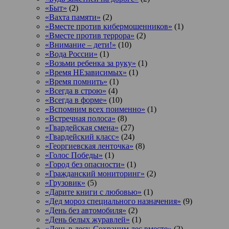
«Быт»
(2)
«Вахта памяти»
(2)
«Вместе против кибермошенников»
(1)
«Вместе против террора»
(2)
«Внимание – дети!»
(10)
«Вода России»
(1)
«Возьми ребенка за руку»
(1)
«Время НЕзависимых»
(1)
«Время помнить»
(1)
«Всегда в строю»
(4)
«Всегда в форме»
(10)
«Вспомним всех поименно»
(1)
«Встречная полоса»
(8)
«Гвардейская смена»
(27)
«Гвардейский класс»
(24)
«Георгиевская ленточка»
(8)
«Голос Победы»
(1)
«Город без опасности»
(1)
«Гражданский мониторинг»
(2)
«Грузовик»
(5)
«Дарите книги с любовью»
(1)
«Дед мороз специального назначения»
(9)
«День без автомобиля»
(2)
«День белых журавлей»
(1)
«День в лесу. Сохраним лес вместе»
(2)