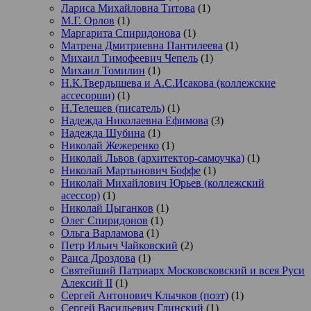
Лариса Михайловна Титова
(1)
М.Г. Орлов
(1)
Маргарита Спиридонова
(1)
Матрена Дмитриевна Пантилеева
(1)
Михаил Тимофеевич Чепель
(1)
Михаил Томилин
(1)
Н.К.Твердышева и А.С.Исакова (коллежские
ассесорши)
(1)
Н.Телешев (писатель)
(1)
Надежда Николаевна Ефимова
(3)
Надежда Шубина
(1)
Николай Жежеренко
(1)
Николай Львов (архитектор-самоучка)
(1)
Николай Мартынович Боффе
(1)
Николай Михайлович Юрьев (коллежский
асессор)
(1)
Николай Цыганков
(1)
Олег Спиридонов
(1)
Ольга Варламова
(1)
Петр Ильич Чайковский
(2)
Раиса Дроздова
(1)
Святейший Патриарх Московсковский и всея Руси
Алексий II
(1)
Сергей Антонович Клычков (поэт)
(1)
Сергей Васильевич Глинский
(1)