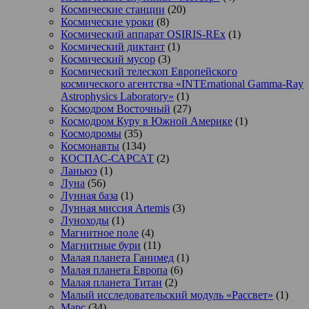
Космические станции
(20)
Космические уроки
(8)
Космический аппарат OSIRIS-REx
(1)
Космический диктант
(1)
Космический мусор
(3)
Космический телескоп Европейского
космического агентства «INTErnational Gamma-Ray
Astrophysics Laboratory»
(1)
Космодром Восточный
(27)
Космодром Куру в Южной Америке
(1)
Космодромы
(35)
Космонавты
(134)
КОСПАС-САРСАТ
(2)
Ланьюэ
(1)
Луна
(56)
Лунная база
(1)
Лунная миссия Artemis
(3)
Луноходы
(1)
Магнитное поле
(4)
Магнитные бури
(11)
Малая планета Ганимед
(1)
Малая планета Европа
(6)
Малая планета Титан
(2)
Малый исследовательский модуль «Рассвет»
(1)
Марс
(34)