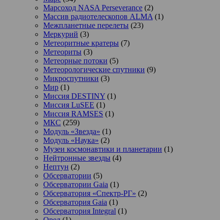
Марсоход NASA Perseverance
(2)
Массив радиотелескопов ALMA
(1)
Межпланетные перелеты
(23)
Меркурий
(3)
Метеоритные кратеры
(7)
Метеориты
(3)
Метеорные потоки
(5)
Метеорологические спутники
(9)
Микроспутники
(3)
Мир
(1)
Миссия DESTINY
(1)
Миссия LuSEE
(1)
Миссия RAMSES
(1)
МКС
(259)
Модуль «Звезда»
(1)
Модуль «Наука»
(2)
Музеи космонавтики и планетарии
(1)
Нейтронные звезды
(4)
Нептун
(2)
Обсерватории
(5)
Обсерватории Gaia
(1)
Обсерватория «Спектр-РГ»
(2)
Обсерватория Gaia
(1)
Обсерватория Integral
(1)
Орел
(1)