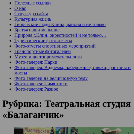
Полезные ссылки
О нас
Структура сайта
Культурная жизнь
Творческие люди Клина, района и не только
Братья наши меньшие
Природа г.Клин, окрестностей и не только…
Туристические фото-отчеты
Фото-отчеты спортивных мероприятий
Транспортные фотогалереи
Музеи и достопримечательности
Фото-галерея: Парки
Фото-галерея: Водоемы, набережные, пляжи, фонтаны и
мосты
Фото-галереи на религиозную тему
Фото-галерея: Памятники
Фото-галерея: Разное
Рубрика:
Театральная студия
«Балаганчик»