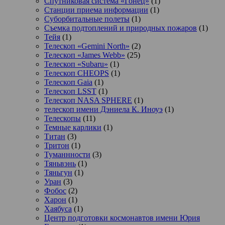
Спутниковая система «Гонец»
(1)
Станции приема информации
(1)
Суборбитальные полеты
(1)
Съемка подтоплений и природных пожаров
(1)
Тейя
(1)
Телескоп «Gemini North»
(2)
Телескоп «James Webb»
(25)
Телескоп «Subaru»
(1)
Телескоп CHEOPS
(1)
Телескоп Gaia
(1)
Телескоп LSST
(1)
Телескоп NASA SPHERE
(1)
телескоп имени Дэниела К. Иноуэ
(1)
Телескопы
(11)
Темные карлики
(1)
Титан
(3)
Тритон
(1)
Туманнности
(3)
Тяньвэнь
(1)
Тяньгун
(1)
Уран
(3)
Фобос
(2)
Харон
(1)
Хаябуса
(1)
Центр подготовки космонавтов имени Юрия