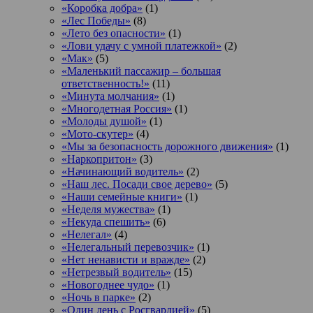
«Коробка добра»
(1)
«Лес Победы»
(8)
«Лето без опасности»
(1)
«Лови удачу с умной платежкой»
(2)
«Мак»
(5)
«Маленький пассажир – большая
ответственность!»
(11)
«Минута молчания»
(1)
«Многодетная Россия»
(1)
«Молоды душой»
(1)
«Мото-скутер»
(4)
«Мы за безопасность дорожного движения»
(1)
«Наркопритон»
(3)
«Начинающий водитель»
(2)
«Наш лес. Посади свое дерево»
(5)
«Наши семейные книги»
(1)
«Неделя мужества»
(1)
«Некуда спешить»
(6)
«Нелегал»
(4)
«Нелегальный перевозчик»
(1)
«Нет ненависти и вражде»
(2)
«Нетрезвый водитель»
(15)
«Новогоднее чудо»
(1)
«Ночь в парке»
(2)
«Один день с Росгвардией»
(5)