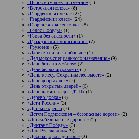
«Вспомним всех поименно»
(1)
«Встречная полоса»
(8)
«Гвардейская смена»
(27)
«Гвардейский класс»
(24)
«Георгиевская ленточка»
(8)
«Голос Победы»
(1)
«Город без опасности»
(1)
«Гражданский мониторинг»
(2)
«Грузовик»
(5)
«Дарите книги с любовью»
(1)
«Дед мороз специального назначения»
(9)
«День без автомобиля»
(2)
«День белых журавлей»
(1)
«День в лесу. Сохраним лес вместе»
(2)
«День добрых дел»
(2)
«День открытых дверей»
(6)
«День памяти жертв ДТП»
(1)
«Дерево добра»
(4)
«Дети России»
(3)
«Детское кресло
(7)
«Детям Подмосковья – безопасные дороги»
(2)
«Детям-безопасные дороги!»
(1)
«Диктант Победы»
(3)
«Дни Росгвардии»
(9)
«Добрая дорога детства»
(2)