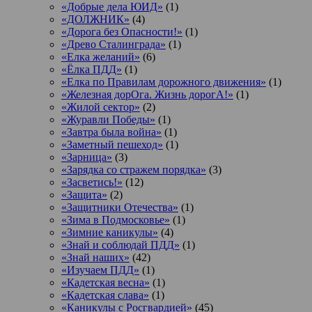
«Добрые дела ЮИД»
(1)
«ДОЛЖНИК»
(4)
«Дорога без Опасности!»
(1)
«Древо Сталинграда»
(1)
«Елка желаний»
(6)
«Ёлка ПДД»
(1)
«Елка по Правилам дорожного движения»
(1)
«Железная дорОга. Жизнь дорогА!»
(1)
«Жилой сектор»
(2)
«Журавли Победы»
(1)
«Завтра была война»
(1)
«Заметный пешеход»
(1)
«Зарница»
(3)
«Зарядка со стражем порядка»
(3)
«Засветись!»
(12)
«Защита»
(2)
«Защитники Отечества»
(1)
«Зима в Подмосковье»
(1)
«Зимние каникулы»
(4)
«Знай и соблюдай ПДД»
(1)
«Знай наших»
(42)
«Изучаем ПДД»
(1)
«Кадетская весна»
(1)
«Кадетская слава»
(1)
«Каникулы с Росгвардией»
(45)