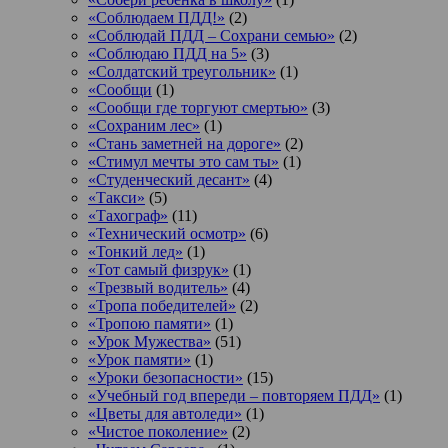
«Соблюдаем ПДД!»
(2)
«Соблюдай ПДД – Сохрани семью»
(2)
«Соблюдаю ПДД на 5»
(3)
«Солдатский треугольник»
(1)
«Сообщи
(1)
«Сообщи где торгуют смертью»
(3)
«Сохраним лес»
(1)
«Стань заметней на дороге»
(2)
«Стимул мечты это сам ты»
(1)
«Студенческий десант»
(4)
«Такси»
(5)
«Тахограф»
(11)
«Технический осмотр»
(6)
«Тонкий лед»
(1)
«Тот самый физрук»
(1)
«Трезвый водитель»
(4)
«Тропа победителей»
(2)
«Тропою памяти»
(1)
«Урок Мужества»
(51)
«Урок памяти»
(1)
«Уроки безопасности»
(15)
«Учебный год впереди – повторяем ПДД»
(1)
«Цветы для автоледи»
(1)
«Чистое поколение»
(2)