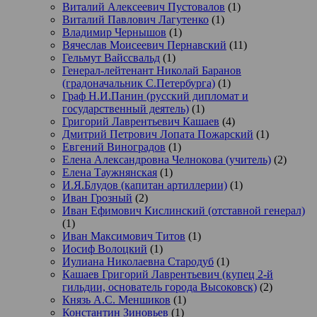
Виталий Алексеевич Пустовалов
(1)
Виталий Павлович Лагутенко
(1)
Владимир Чернышов
(1)
Вячеслав Моисеевич Пернавский
(11)
Гельмут Вайссвальд
(1)
Генерал-лейтенант Николай Баранов
(градоначальник С.Петербурга)
(1)
Граф Н.И.Панин (русский дипломат и
государственный деятель)
(1)
Григорий Лаврентьевич Кашаев
(4)
Дмитрий Петрович Лопата Пожарский
(1)
Евгений Виноградов
(1)
Елена Александровна Челнокова (учитель)
(2)
Елена Таужнянская
(1)
И.Я.Блудов (капитан артиллерии)
(1)
Иван Грозный
(2)
Иван Ефимович Кислинский (отставной генерал)
(1)
Иван Максимович Титов
(1)
Иосиф Волоцкий
(1)
Иулиана Николаевна Стародуб
(1)
Кашаев Григорий Лаврентьевич (купец 2-й
гильдии, основатель города Высоковск)
(2)
Князь А.С. Меншиков
(1)
Константин Зиновьев
(1)