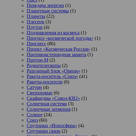
Передача энергии
(1)
Планетные системы
(1)
Планеты
(22)
Плесецк
(3)
Плутон
(4)
Поздравления из космоса
(1)
Прогноз «космической погоды»
(1)
Прогресс
(86)
Проект «Космическая Россия»
(1)
Противоастероидная защита
(1)
Протон-М
(2)
Радиотелескопы
(2)
Разгонный блок «Орион»
(1)
Ракета-носитель «Союз»
(41)
Ракеты-носители
(6)
Сатурн
(4)
Сверхновые
(6)
Скафандры «Сокол-КВ2»
(1)
Солнечная система
(3)
Солнечные затмения
(1)
Солнце
(24)
Союз
(60)
Спутники «Ионосфера»
(4)
Спутники связи
(2)