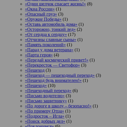
«Один щелчок спасает жизнь!»
(8)
«Окна России»
(1)
«Опасный груз»
(3)
«Оружие Победы»
(1)
«Оставь автомобиль дома»
(1)
«Осторожно, тонкий лед»
(2)
«От сердца к сердцу»
(17)
«Отчизны славные сыны»
(1)
«Память поколений»
(1)
«Парад у дома ветерана»
(1)
«Парта героя»
(4)
«Передай космический привет!»
(1)
«Перекресток — Светофор»
(3)
«Пешеход
(3)
«Пешеход — пешеходный переход»
(3)
«Пешеход будь внимателен!»
(1)
«Пешеход»
(10)
«Пешеходный переход»
(6)
«Письмо водителю»
(3)
«Письмо защитнику»
(1)
«По дороге в школу – безопасно!»
(1)
«По примеру Отца»
(1)
«Подросток ‒ Игла»
(1)
«Поиск добрых дел»
(1)
«Поклонимся»
(6)