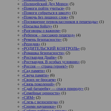
«Полицейский Дед Мороз»
(5)
«Помоги пойти учиться»
(1)
«Помоги собраться в школу»
(1)
«Помочь без лишних слов»
(3)
«Посвящение первоклассников в пешеходы»
(1)
«Посылка бойцу»
(1)
«Разговоры о важном»
(1)
«Ребенок – пассажир пешеход»
(4)
«Ремень безопасности»
(3)
«Рецидив»
(1)
«РОДИТЕЛЬСКИЙ КОНТРОЛЬ»
(1)
«Ромашка безопасности»
(2)
«Росгвардия Драйв»
(3)
«Росгвардия. В особых условиях»
(1)
«Россия — страна героев!»
(1)
«Сад памяти»
(1)
«Свеча памяти»
(6)
«Своих не бросаем»
(1)
«Связь поколений»
(7)
«Сдай батарейку — спаси природу»
(1)
«Семейные ценности»
(1)
«СИМ»
(2)
«Слезь с велосипеда»
(1)
«Сними наушники»
(1)
«Собери ребёнка в школу»
(1)