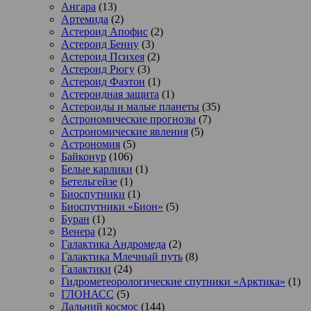
Ангара
(13)
Артемида
(2)
Астероид Апофис
(2)
Астероид Бенну
(3)
Астероид Психея
(2)
Астероид Рюгу
(3)
Астероид Фаэтон
(1)
Астероидная защита
(1)
Астероиды и малые планеты
(35)
Астрономические прогнозы
(7)
Астрономические явления
(5)
Астрономия
(5)
Байконур
(106)
Белые карлики
(1)
Бетельгейзе
(1)
Биоспутники
(1)
Биоспутники «Бион»
(5)
Буран
(1)
Венера
(12)
Галактика Андромеда
(2)
Галактика Млечный путь
(8)
Галактики
(24)
Гидрометеорологические спутники «Арктика»
(1)
ГЛОНАСС
(5)
Дальний космос
(144)