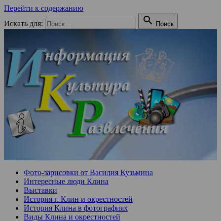
Перейти к содержанию

Искать для:
Поиск
Фото-зарисовки от Василия Кузьмина
Интересные люди Клина
Выставки
История г. Клин и окрестностей
История Клина в фотографиях
Виды Клина и окрестностей