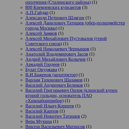
ополчения (Сталинского района)
(1)
800 Кремлевских курсантов
(3)
А.П.Гайдар
(1)
Александр Петрович Шлягин
(1)
Алексей Данилович Татищев (обер-полицмейстер
города Москвы)
(1)
Алексей Замков
(1)
Алексей Михайлович Пустовалов (герой
Советского союза)
(1)
Алексей Николаевич Чернышов
(1)
Анатолий Владимирович Засов
(1)
Андрей Михайлович Колычев
(1)
Аркадий Гордеев
(1)
Булат Окуджава
(1)
В.И.Баженов (архитектор)
(1)
Варлам Тихонович Шаламов
(1)
Василий Андреевич Беликов
(1)
Василий Григорьевич Орлов (клинский купец
второй гильдии, основатель ПАО
«Химлаборприбор)
(1)
Василий Ильич Корнеев
(1)
Василий Карпов
(1)
Василий Никитич Татищев
(2)
Вера Мухина
(1)
Виктор Васильевич Матросов
(1)