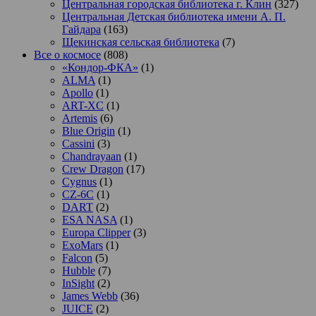
Центральная городская библиотека г. Клин
(327)
Центральная Детская библиотека имени А. П.
Гайдара
(163)
Щекинская сельская библиотека
(7)
Все о космосе
(808)
«Кондор-ФКА»
(1)
ALMA
(1)
Apollo
(1)
ART-XC
(1)
Artemis
(6)
Blue Origin
(1)
Cassini
(3)
Chandrayaan
(1)
Crew Dragon
(17)
Cygnus
(1)
CZ-6C
(1)
DART
(2)
ESA NASA
(1)
Europa Clipper
(3)
ExoMars
(1)
Falcon
(5)
Hubble
(7)
InSight
(2)
James Webb
(36)
JUICE
(2)