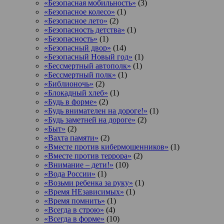
«Безопасная мобильность»
(3)
«Безопасное колесо»
(1)
«Безопасное лето»
(2)
«Безопасность детства»
(1)
«Безопасность»
(1)
«Безопасный двор»
(14)
«Безопасный Новый год»
(1)
«Бессмертный автополк»
(1)
«Бессмертный полк»
(1)
«Библионочь»
(2)
«Блокадный хлеб»
(1)
«Будь в форме»
(2)
«Будь внимателен на дороге!»
(1)
«Будь заметней на дороге»
(2)
«Быт»
(2)
«Вахта памяти»
(2)
«Вместе против кибермошенников»
(1)
«Вместе против террора»
(2)
«Внимание – дети!»
(10)
«Вода России»
(1)
«Возьми ребенка за руку»
(1)
«Время НЕзависимых»
(1)
«Время помнить»
(1)
«Всегда в строю»
(4)
«Всегда в форме»
(10)