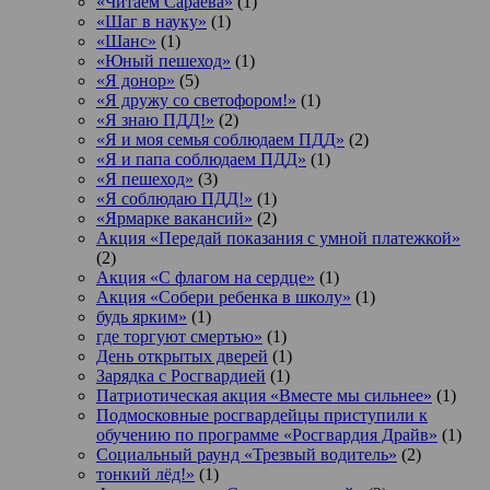
«Читаем Сараева»
(1)
«Шаг в науку»
(1)
«Шанс»
(1)
«Юный пешеход»
(1)
«Я донор»
(5)
«Я дружу со светофором!»
(1)
«Я знаю ПДД!»
(2)
«Я и моя семья соблюдаем ПДД»
(2)
«Я и папа соблюдаем ПДД»
(1)
«Я пешеход»
(3)
«Я соблюдаю ПДД!»
(1)
«Ярмарке вакансий»
(2)
Акция «Передай показания с умной платежкой»
(2)
Акция «С флагом на сердце»
(1)
Акция «Собери ребенка в школу»
(1)
будь ярким»
(1)
где торгуют смертью»
(1)
День открытых дверей
(1)
Зарядка с Росгвардией
(1)
Патриотическая акция «Вместе мы сильнее»
(1)
Подмосковные росгвардейцы приступили к
обучению по программе «Росгвардия Драйв»
(1)
Социальный раунд «Трезвый водитель»
(2)
тонкий лёд!»
(1)