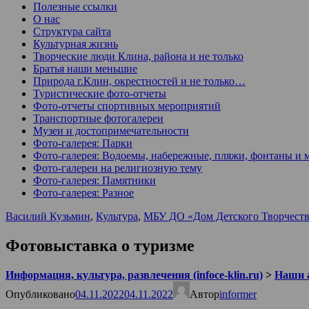
Полезные ссылки
О нас
Структура сайта
Культурная жизнь
Творческие люди Клина, района и не только
Братья наши меньшие
Природа г.Клин, окрестностей и не только…
Туристические фото-отчеты
Фото-отчеты спортивных мероприятий
Транспортные фотогалереи
Музеи и достопримечательности
Фото-галерея: Парки
Фото-галерея: Водоемы, набережные, пляжи, фонтаны и 
Фото-галереи на религиозную тему
Фото-галерея: Памятники
Фото-галерея: Разное
Василий Кузьмин
,
Культура
,
МБУ ДО «Дом Детского Творчеств
Фотовыставка о туризме
Информация, культура, развлечения (infoce-klin.ru)
>
Наши 
Опубликовано
04.11.2022
04.11.2022
Автор
informer