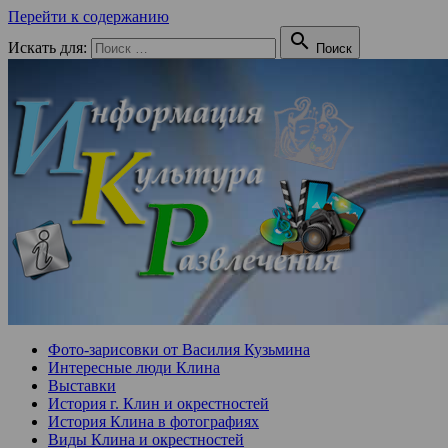
Перейти к содержанию

Искать для:
Поиск
Фото-зарисовки от Василия Кузьмина
Интересные люди Клина
Выставки
История г. Клин и окрестностей
История Клина в фотографиях
Виды Клина и окрестностей