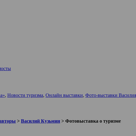
мосты
а»
,
Новости туризма
,
Онлайн выставки
,
Фото-выставки Василия
авторы
>
Василий Кузьмин
>
Фотовыставка о туризме