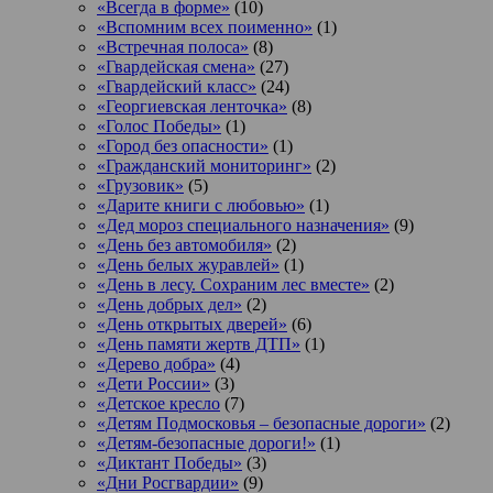
«Всегда в форме»
(10)
«Вспомним всех поименно»
(1)
«Встречная полоса»
(8)
«Гвардейская смена»
(27)
«Гвардейский класс»
(24)
«Георгиевская ленточка»
(8)
«Голос Победы»
(1)
«Город без опасности»
(1)
«Гражданский мониторинг»
(2)
«Грузовик»
(5)
«Дарите книги с любовью»
(1)
«Дед мороз специального назначения»
(9)
«День без автомобиля»
(2)
«День белых журавлей»
(1)
«День в лесу. Сохраним лес вместе»
(2)
«День добрых дел»
(2)
«День открытых дверей»
(6)
«День памяти жертв ДТП»
(1)
«Дерево добра»
(4)
«Дети России»
(3)
«Детское кресло
(7)
«Детям Подмосковья – безопасные дороги»
(2)
«Детям-безопасные дороги!»
(1)
«Диктант Победы»
(3)
«Дни Росгвардии»
(9)