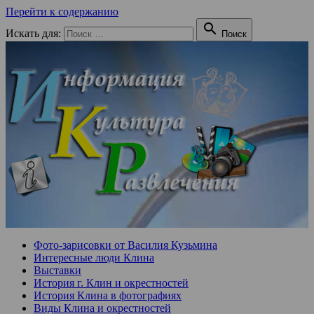
Перейти к содержанию

Искать для:
Поиск
Фото-зарисовки от Василия Кузьмина
Интересные люди Клина
Выставки
История г. Клин и окрестностей
История Клина в фотографиях
Виды Клина и окрестностей