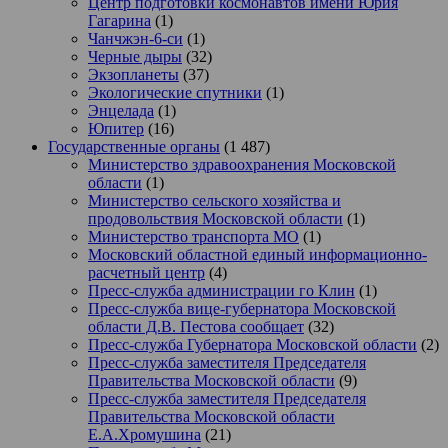
Центр подготовки космонавтов имени Юрия
Гагарина
(1)
Чанчжэн-6-си
(1)
Черные дыры
(32)
Экзопланеты
(37)
Экологические спутники
(1)
Энцелада
(1)
Юпитер
(16)
Государственные органы
(1 487)
Министерство здравоохранения Московской
области
(1)
Министерство сельского хозяйства и
продовольствия Московской области
(1)
Министерство транспорта МО
(1)
Московский областной единый информационно-
расчетный центр
(4)
Пресс-служба администрации го Клин
(1)
Пресс-служба вице-губернатора Московской
области Д.В. Пестова сообщает
(32)
Пресс-служба Губернатора Московской области
(2)
Пресс-служба заместителя Председателя
Правительства Московской области
(9)
Пресс-служба заместителя Председателя
Правительства Московской области
Е.А.Хромушина
(21)