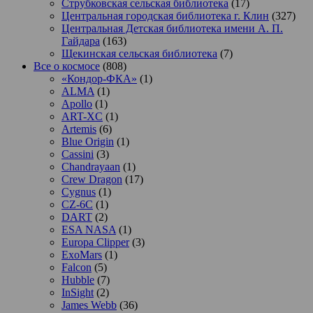
Струбковская сельская библиотека
(17)
Центральная городская библиотека г. Клин
(327)
Центральная Детская библиотека имени А. П.
Гайдара
(163)
Щекинская сельская библиотека
(7)
Все о космосе
(808)
«Кондор-ФКА»
(1)
ALMA
(1)
Apollo
(1)
ART-XC
(1)
Artemis
(6)
Blue Origin
(1)
Cassini
(3)
Chandrayaan
(1)
Crew Dragon
(17)
Cygnus
(1)
CZ-6C
(1)
DART
(2)
ESA NASA
(1)
Europa Clipper
(3)
ExoMars
(1)
Falcon
(5)
Hubble
(7)
InSight
(2)
James Webb
(36)