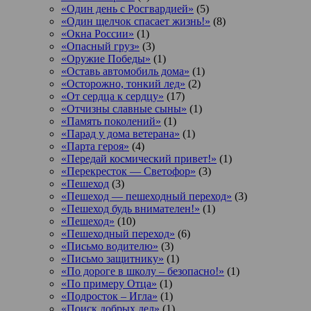
«Один день с Росгвардией»
(5)
«Один щелчок спасает жизнь!»
(8)
«Окна России»
(1)
«Опасный груз»
(3)
«Оружие Победы»
(1)
«Оставь автомобиль дома»
(1)
«Осторожно, тонкий лед»
(2)
«От сердца к сердцу»
(17)
«Отчизны славные сыны»
(1)
«Память поколений»
(1)
«Парад у дома ветерана»
(1)
«Парта героя»
(4)
«Передай космический привет!»
(1)
«Перекресток — Светофор»
(3)
«Пешеход
(3)
«Пешеход — пешеходный переход»
(3)
«Пешеход будь внимателен!»
(1)
«Пешеход»
(10)
«Пешеходный переход»
(6)
«Письмо водителю»
(3)
«Письмо защитнику»
(1)
«По дороге в школу – безопасно!»
(1)
«По примеру Отца»
(1)
«Подросток ‒ Игла»
(1)
«Поиск добрых дел»
(1)