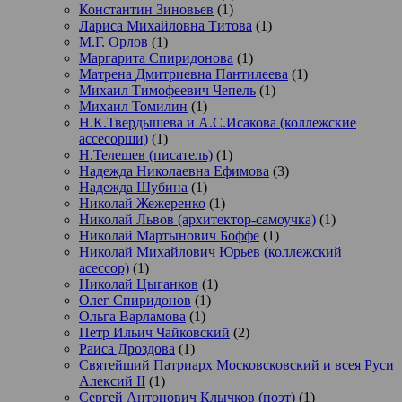
Константин Зиновьев
(1)
Лариса Михайловна Титова
(1)
М.Г. Орлов
(1)
Маргарита Спиридонова
(1)
Матрена Дмитриевна Пантилеева
(1)
Михаил Тимофеевич Чепель
(1)
Михаил Томилин
(1)
Н.К.Твердышева и А.С.Исакова (коллежские
ассесорши)
(1)
Н.Телешев (писатель)
(1)
Надежда Николаевна Ефимова
(3)
Надежда Шубина
(1)
Николай Жежеренко
(1)
Николай Львов (архитектор-самоучка)
(1)
Николай Мартынович Боффе
(1)
Николай Михайлович Юрьев (коллежский
асессор)
(1)
Николай Цыганков
(1)
Олег Спиридонов
(1)
Ольга Варламова
(1)
Петр Ильич Чайковский
(2)
Раиса Дроздова
(1)
Святейший Патриарх Московсковский и всея Руси
Алексий II
(1)
Сергей Антонович Клычков (поэт)
(1)