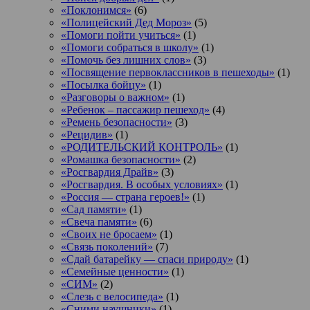
«Поклонимся»
(6)
«Полицейский Дед Мороз»
(5)
«Помоги пойти учиться»
(1)
«Помоги собраться в школу»
(1)
«Помочь без лишних слов»
(3)
«Посвящение первоклассников в пешеходы»
(1)
«Посылка бойцу»
(1)
«Разговоры о важном»
(1)
«Ребенок – пассажир пешеход»
(4)
«Ремень безопасности»
(3)
«Рецидив»
(1)
«РОДИТЕЛЬСКИЙ КОНТРОЛЬ»
(1)
«Ромашка безопасности»
(2)
«Росгвардия Драйв»
(3)
«Росгвардия. В особых условиях»
(1)
«Россия — страна героев!»
(1)
«Сад памяти»
(1)
«Свеча памяти»
(6)
«Своих не бросаем»
(1)
«Связь поколений»
(7)
«Сдай батарейку — спаси природу»
(1)
«Семейные ценности»
(1)
«СИМ»
(2)
«Слезь с велосипеда»
(1)
«Сними наушники»
(1)