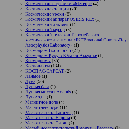
Космические спутники «Метеор»
(4)
Космические станции
(20)
Космические уроки
(8)
Космический аппарат OSIRIS-REx
(1)
Космический диктант
(1)
Космический мусор
(3)
Космический телескоп Европейского
космического агентства «INTErnational Gamma-Ray
Astrophysics Laboratory»
(1)
Космодром Восточный
(27)
Космодром Куру в Южной Америке
(1)
Космодромы
(35)
Космонавты
(134)
КОСПАС-САРСАТ
(2)
Ланьюэ
(1)
Луна
(56)
Лунная база
(1)
Лунная миссия Artemis
(3)
Луноходы
(1)
Магнитное поле
(4)
Магнитные бури
(11)
Малая планета Ганимед
(1)
Малая планета Европа
(6)
Малая планета Титан
(2)
Малый исследовательский модуль «Рассвет»
(1)