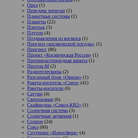
Орел
(1)
Передача энергии
(1)
Планетные системы
(1)
Планеты
(22)
Плесецк
(3)
Плутон
(4)
Поздравления из космоса
(1)
Прогноз «космической погоды»
(1)
Прогресс
(86)
Проект «Космическая Россия»
(1)
Противоастероидная защита
(1)
Протон-М
(2)
Радиотелескопы
(2)
Разгонный блок «Орион»
(1)
Ракета-носитель «Союз»
(41)
Ракеты-носители
(6)
Сатурн
(4)
Сверхновые
(6)
Скафандры «Сокол-КВ2»
(1)
Солнечная система
(3)
Солнечные затмения
(1)
Солнце
(24)
Союз
(60)
Спутники «Ионосфера»
(4)