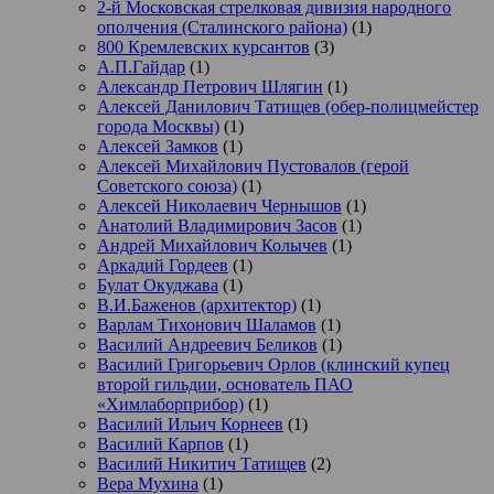
2-й Московская стрелковая дивизия народного
ополчения (Сталинского района)
(1)
800 Кремлевских курсантов
(3)
А.П.Гайдар
(1)
Александр Петрович Шлягин
(1)
Алексей Данилович Татищев (обер-полицмейстер
города Москвы)
(1)
Алексей Замков
(1)
Алексей Михайлович Пустовалов (герой
Советского союза)
(1)
Алексей Николаевич Чернышов
(1)
Анатолий Владимирович Засов
(1)
Андрей Михайлович Колычев
(1)
Аркадий Гордеев
(1)
Булат Окуджава
(1)
В.И.Баженов (архитектор)
(1)
Варлам Тихонович Шаламов
(1)
Василий Андреевич Беликов
(1)
Василий Григорьевич Орлов (клинский купец
второй гильдии, основатель ПАО
«Химлаборприбор)
(1)
Василий Ильич Корнеев
(1)
Василий Карпов
(1)
Василий Никитич Татищев
(2)
Вера Мухина
(1)