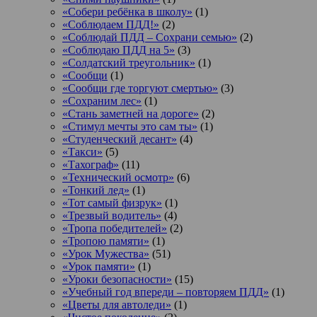
«Собери ребёнка в школу»
(1)
«Соблюдаем ПДД!»
(2)
«Соблюдай ПДД – Сохрани семью»
(2)
«Соблюдаю ПДД на 5»
(3)
«Солдатский треугольник»
(1)
«Сообщи
(1)
«Сообщи где торгуют смертью»
(3)
«Сохраним лес»
(1)
«Стань заметней на дороге»
(2)
«Стимул мечты это сам ты»
(1)
«Студенческий десант»
(4)
«Такси»
(5)
«Тахограф»
(11)
«Технический осмотр»
(6)
«Тонкий лед»
(1)
«Тот самый физрук»
(1)
«Трезвый водитель»
(4)
«Тропа победителей»
(2)
«Тропою памяти»
(1)
«Урок Мужества»
(51)
«Урок памяти»
(1)
«Уроки безопасности»
(15)
«Учебный год впереди – повторяем ПДД»
(1)
«Цветы для автоледи»
(1)