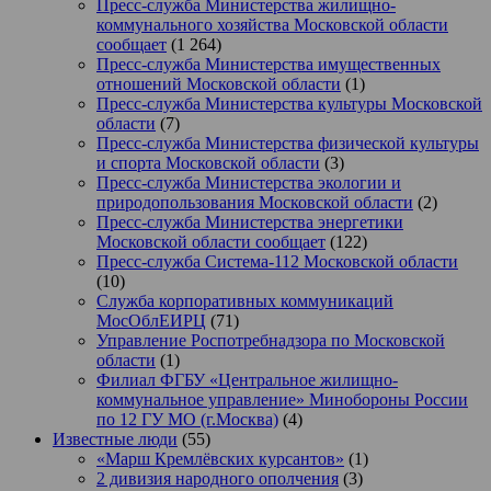
Пресс-служба Министерства жилищно-
коммунального хозяйства Московской области
сообщает
(1 264)
Пресс-служба Министерства имущественных
отношений Московской области
(1)
Пресс-служба Министерства культуры Московской
области
(7)
Пресс-служба Министерства физической культуры
и спорта Московской области
(3)
Пресс-служба Министерства экологии и
природопользования Московской области
(2)
Пресс-служба Министерства энергетики
Московской области сообщает
(122)
Пресс-служба Система-112 Московской области
(10)
Служба корпоративных коммуникаций
МосОблЕИРЦ
(71)
Управление Роспотребнадзора по Московской
области
(1)
Филиал ФГБУ «Центральное жилищно-
коммунальное управление» Минобороны России
по 12 ГУ МО (г.Москва)
(4)
Известные люди
(55)
«Марш Кремлёвских курсантов»
(1)
2 дивизия народного ополчения
(3)