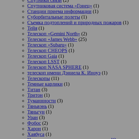
Спутники связи
(2)
Спутниковая система «Гонец»
(1)
Станции приема информации
(1)
Суборбитальные полеты
(1)
Съемка подтоплений и природных пожаров
(1)
Тейя
(1)
Телескоп «Gemini North»
(2)
Телескоп «James Webb»
(25)
Телескоп «Subaru»
(1)
Телескоп CHEOPS
(1)
Телескоп Gaia
(1)
Телескоп LSST
(1)
Телескоп NASA SPHERE
(1)
телескоп имени Дэниела К. Иноуэ
(1)
Телескопы
(11)
Темные карлики
(1)
Титан
(3)
Тритон
(1)
Туманнности
(3)
Тяньвэнь
(1)
Тяньгун
(1)
Уран
(3)
Фобос
(2)
Харон
(1)
Хаябуса
(1)