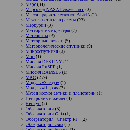
Марс
(34)
Марсоход NASA Perseverance
(2)
Массив радиотелескопов ALMA
(1)
Межпланетные перелеты
(23)
Меркурий
(3)
Метеоритные кратеры
(7)
Метеориты
(3)
Метеорные потоки
(5)
Метеорологические спутники
(9)
Микроспутники
(3)
Мир
(1)
Миссия DESTINY
(1)
Миссия LuSEE
(1)
Миссия RAMSES
(1)
МКС
(259)
Модуль «Звезда»
(1)
Модуль «Наука»
(2)
Музеи космонавтики и планетарии
(1)
Нейтронные звезды
(4)
Нептун
(2)
Обсерватории
(5)
Обсерватории Gaia
(1)
Обсерватория «Спектр-РГ»
(2)
Обсерватория Gaia
(1)
Обсерватория Integral
(1)