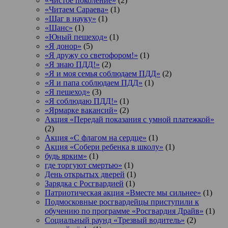
«Чистое поколение»
(2)
«Читаем Сараева»
(1)
«Шаг в науку»
(1)
«Шанс»
(1)
«Юный пешеход»
(1)
«Я донор»
(5)
«Я дружу со светофором!»
(1)
«Я знаю ПДД!»
(2)
«Я и моя семья соблюдаем ПДД»
(2)
«Я и папа соблюдаем ПДД»
(1)
«Я пешеход»
(3)
«Я соблюдаю ПДД!»
(1)
«Ярмарке вакансий»
(2)
Акция «Передай показания с умной платежкой»
(2)
Акция «С флагом на сердце»
(1)
Акция «Собери ребенка в школу»
(1)
будь ярким»
(1)
где торгуют смертью»
(1)
День открытых дверей
(1)
Зарядка с Росгвардией
(1)
Патриотическая акция «Вместе мы сильнее»
(1)
Подмосковные росгвардейцы приступили к
обучению по программе «Росгвардия Драйв»
(1)
Социальный раунд «Трезвый водитель»
(2)