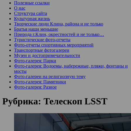
Полезные ссылки
О нас
Структура сайта
Культурная жизнь
Творческие люди Клина, района и не только
Братья наши меньшие
Природа г.Клин, окрестностей и не только…
Туристические фото-отчеты
Фото-отчеты спортивных мероприятий
Транспортные фотогалереи
Музеи и достопримечательности
Фото-галерея: Парки
Фото-галерея: Водоемы, набережные, пляжи, фонтаны и
мосты
Фото-галереи на религиозную тему
Фото-галерея: Памятники
Фото-галерея: Разное
Рубрика:
Телескоп LSST