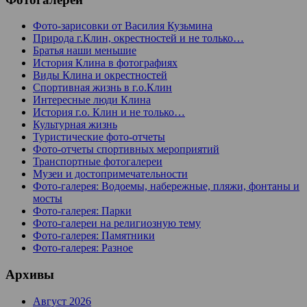
Фото-зарисовки от Василия Кузьмина
Природа г.Клин, окрестностей и не только…
Братья наши меньшие
История Клина в фотографиях
Виды Клина и окрестностей
Спортивная жизнь в г.о.Клин
Интересные люди Клина
История г.о. Клин и не только…
Культурная жизнь
Туристические фото-отчеты
Фото-отчеты спортивных мероприятий
Транспортные фотогалереи
Музеи и достопримечательности
Фото-галерея: Водоемы, набережные, пляжи, фонтаны и
мосты
Фото-галерея: Парки
Фото-галереи на религиозную тему
Фото-галерея: Памятники
Фото-галерея: Разное
Архивы
Август 2026