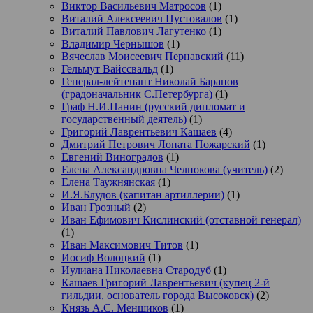
Виктор Васильевич Матросов
(1)
Виталий Алексеевич Пустовалов
(1)
Виталий Павлович Лагутенко
(1)
Владимир Чернышов
(1)
Вячеслав Моисеевич Пернавский
(11)
Гельмут Вайссвальд
(1)
Генерал-лейтенант Николай Баранов
(градоначальник С.Петербурга)
(1)
Граф Н.И.Панин (русский дипломат и
государственный деятель)
(1)
Григорий Лаврентьевич Кашаев
(4)
Дмитрий Петрович Лопата Пожарский
(1)
Евгений Виноградов
(1)
Елена Александровна Челнокова (учитель)
(2)
Елена Таужнянская
(1)
И.Я.Блудов (капитан артиллерии)
(1)
Иван Грозный
(2)
Иван Ефимович Кислинский (отставной генерал)
(1)
Иван Максимович Титов
(1)
Иосиф Волоцкий
(1)
Иулиана Николаевна Стародуб
(1)
Кашаев Григорий Лаврентьевич (купец 2-й
гильдии, основатель города Высоковск)
(2)
Князь А.С. Меншиков
(1)