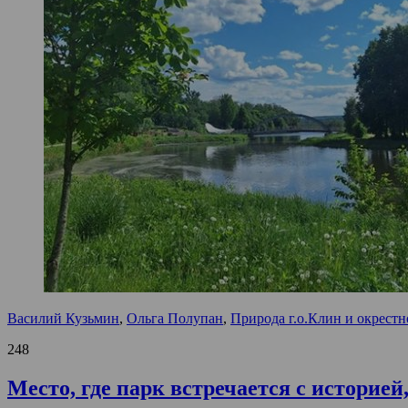
Василий Кузьмин
,
Ольга Полупан
,
Природа г.о.Клин и окрестн
248
Место, где парк встречается с историей