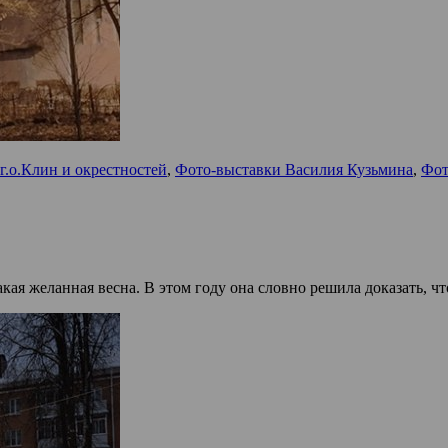
г.о.Клин и окрестностей
,
Фото-выставки Василия Кузьмина
,
Фот
кая желанная весна. В этом году она словно решила доказать, ч