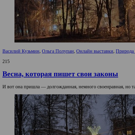
Василий Кузьмин
,
Ольга Полупан
,
Онлайн выставки
,
Природа 
215
Весна, которая пишет свои законы
И вот она пришла — долгожданная, немного своенравная, но та