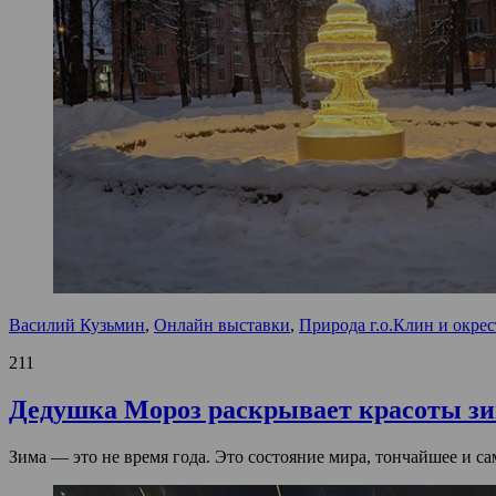
Василий Кузьмин
,
Онлайн выставки
,
Природа г.о.Клин и окре
211
Дедушка Мороз раскрывает красоты зи
Зима — это не время года. Это состояние мира, тончайшее и с