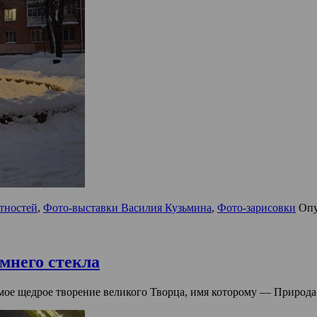
стностей
,
Фото-выставки Василия Кузьмина
,
Фото-зарисовки
Опу
мнего стекла
амое щедрое творение великого Творца, имя которому — Природа.