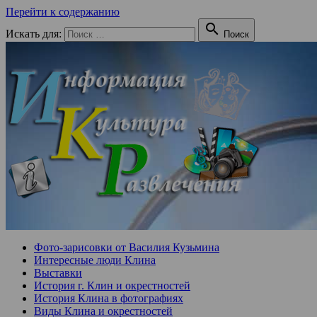
Перейти к содержанию

Искать для:
Поиск
Фото-зарисовки от Василия Кузьмина
Интересные люди Клина
Выставки
История г. Клин и окрестностей
История Клина в фотографиях
Виды Клина и окрестностей