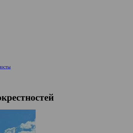
мосты
окрестностей