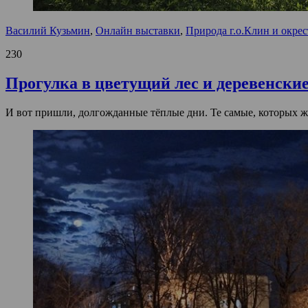
Василий Кузьмин
,
Онлайн выставки
,
Природа г.о.Клин и окре
230
Прогулка в цветущий лес и деревенски
И вот пришли, долгожданные тёплые дни. Те самые, которых ж