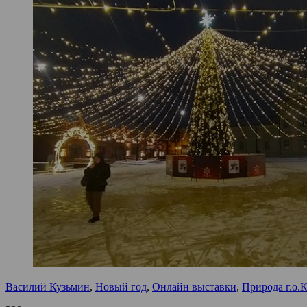
Василий Кузьмин
,
Новый год
,
Онлайн выставки
,
Природа г.о.