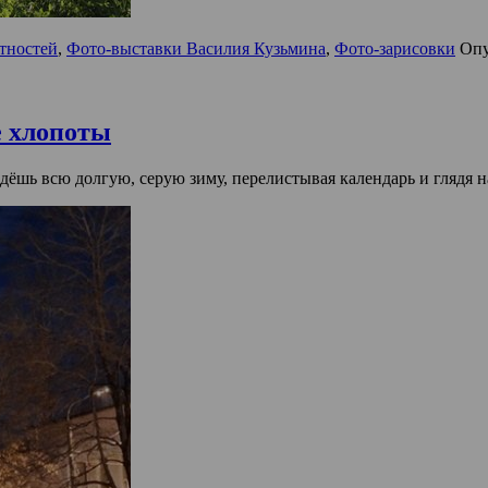
стностей
,
Фото-выставки Василия Кузьмина
,
Фото-зарисовки
Опу
е хлопоты
дёшь всю долгую, серую зиму, перелистывая календарь и глядя 