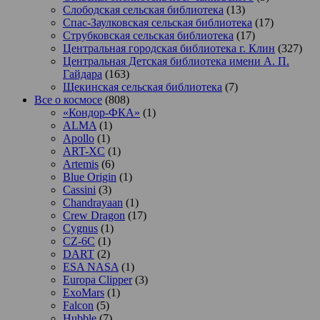
Слободская сельская библиотека
(13)
Спас-Заулковская сельская библиотека
(17)
Струбковская сельская библиотека
(17)
Центральная городская библиотека г. Клин
(327)
Центральная Детская библиотека имени А. П.
Гайдара
(163)
Щекинская сельская библиотека
(7)
Все о космосе
(808)
«Кондор-ФКА»
(1)
ALMA
(1)
Apollo
(1)
ART-XC
(1)
Artemis
(6)
Blue Origin
(1)
Cassini
(3)
Chandrayaan
(1)
Crew Dragon
(17)
Cygnus
(1)
CZ-6C
(1)
DART
(2)
ESA NASA
(1)
Europa Clipper
(3)
ExoMars
(1)
Falcon
(5)
Hubble
(7)