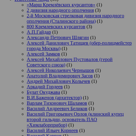
«Марш Кремлёвских курсантов»
(1)
2 дивизия народного ополчения
(3)
2-й Московская стрелковая дивизия народного
ополчения (Сталинского района)
(1)
800 Кремлевских курсантов
(3)
А.П.Гайдар
(1)
Александр Петрович Шлягин
(1)
Алексей Данилович Татищев (обер-полицмейстер
города Москвы)
(1)
Алексей Замков
(1)
Алексей Михайлович Пустовалов (герой
Советского союза)
(1)
Алексей Николаевич Чернышов
(1)
Анатолий Владимирович Засов
(1)
Андрей Михайлович Колычев
(1)
Аркадий Гордеев
(1)
Булат Окуджава
(1)
В.И.Баженов (архитектор)
(1)
Варлам Тихонович Шаламов
(1)
Василий Андреевич Беликов
(1)
Василий Григорьевич Орлов (клинский купец
второй гильдии, основатель ПАО
«Химлаборприбор)
(1)
Василий Ильич Корнеев
(1)
Василий Карпов
(1)