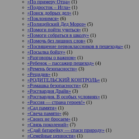
«По примеру Отца»
(1)
«Подросток ‒ Игла»
(1)
«Поиск добрых дел»
(1)
«Поклонимся»
(6)
«Полицейский Дед Мороз»
(5)
«Помоги пойти учиться»
(1)
«Помоги собраться в школу»
(1)
«Помочь без лишних слов»
(3)
«Посвящение первоклассников в пешеходы»
(1)
«Посылка бойцу»
(1)
«Разговоры о важном»
(1)
«Ребенок – пассажир пешеход»
(4)
«Ремень безопасности»
(3)
«Рецидив»
(1)
«РОДИТЕЛЬСКИЙ КОНТРОЛЬ»
(1)
«Ромашка безопасности»
(2)
«Росгвардия Драйв»
(3)
«Росгвардия. В особых условиях»
(1)
«Россия — страна героев!»
(1)
«Сад памяти»
(1)
«Свеча памяти»
(6)
«Своих не бросаем»
(1)
«Связь поколений»
(7)
«Сдай батарейку — спаси природу»
(1)
«Семейные ценности»
(1)