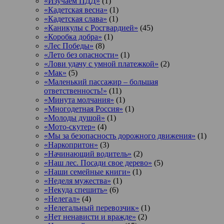
«Изучаем ПДД»
(1)
«Кадетская весна»
(1)
«Кадетская слава»
(1)
«Каникулы с Росгвардией»
(45)
«Коробка добра»
(1)
«Лес Победы»
(8)
«Лето без опасности»
(1)
«Лови удачу с умной платежкой»
(2)
«Мак»
(5)
«Маленький пассажир – большая
ответственность!»
(11)
«Минута молчания»
(1)
«Многодетная Россия»
(1)
«Молоды душой»
(1)
«Мото-скутер»
(4)
«Мы за безопасность дорожного движения»
(1)
«Наркопритон»
(3)
«Начинающий водитель»
(2)
«Наш лес. Посади свое дерево»
(5)
«Наши семейные книги»
(1)
«Неделя мужества»
(1)
«Некуда спешить»
(6)
«Нелегал»
(4)
«Нелегальный перевозчик»
(1)
«Нет ненависти и вражде»
(2)