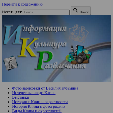
Перейти к содержанию

Искать для:
Поиск
Фото-зарисовки от Василия Кузьмина
Интересные люди Клина
Выставки
История г. Клин и окрестностей
История Клина в фотографиях
Виды Клина и окрестностей