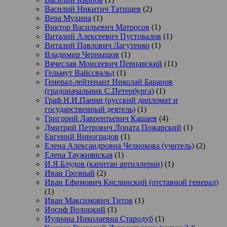
Василий Никитич Татищев
(2)
Вера Мухина
(1)
Виктор Васильевич Матросов
(1)
Виталий Алексеевич Пустовалов
(1)
Виталий Павлович Лагутенко
(1)
Владимир Чернышов
(1)
Вячеслав Моисеевич Пернавский
(11)
Гельмут Вайссвальд
(1)
Генерал-лейтенант Николай Баранов
(градоначальник С.Петербурга)
(1)
Граф Н.И.Панин (русский дипломат и
государственный деятель)
(1)
Григорий Лаврентьевич Кашаев
(4)
Дмитрий Петрович Лопата Пожарский
(1)
Евгений Виноградов
(1)
Елена Александровна Челнокова (учитель)
(2)
Елена Таужнянская
(1)
И.Я.Блудов (капитан артиллерии)
(1)
Иван Грозный
(2)
Иван Ефимович Кислинский (отставной генерал)
(1)
Иван Максимович Титов
(1)
Иосиф Волоцкий
(1)
Иулиана Николаевна Стародуб
(1)