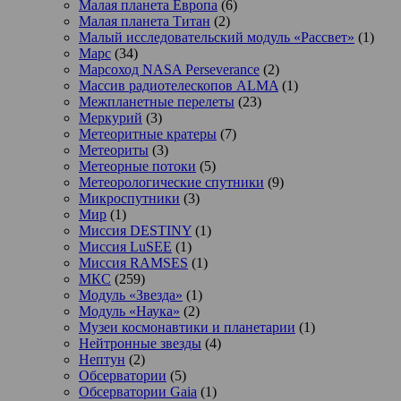
Малая планета Европа
(6)
Малая планета Титан
(2)
Малый исследовательский модуль «Рассвет»
(1)
Марс
(34)
Марсоход NASA Perseverance
(2)
Массив радиотелескопов ALMA
(1)
Межпланетные перелеты
(23)
Меркурий
(3)
Метеоритные кратеры
(7)
Метеориты
(3)
Метеорные потоки
(5)
Метеорологические спутники
(9)
Микроспутники
(3)
Мир
(1)
Миссия DESTINY
(1)
Миссия LuSEE
(1)
Миссия RAMSES
(1)
МКС
(259)
Модуль «Звезда»
(1)
Модуль «Наука»
(2)
Музеи космонавтики и планетарии
(1)
Нейтронные звезды
(4)
Нептун
(2)
Обсерватории
(5)
Обсерватории Gaia
(1)