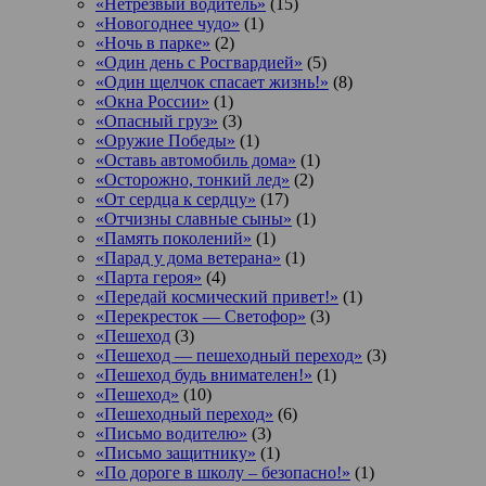
«Нетрезвый водитель»
(15)
«Новогоднее чудо»
(1)
«Ночь в парке»
(2)
«Один день с Росгвардией»
(5)
«Один щелчок спасает жизнь!»
(8)
«Окна России»
(1)
«Опасный груз»
(3)
«Оружие Победы»
(1)
«Оставь автомобиль дома»
(1)
«Осторожно, тонкий лед»
(2)
«От сердца к сердцу»
(17)
«Отчизны славные сыны»
(1)
«Память поколений»
(1)
«Парад у дома ветерана»
(1)
«Парта героя»
(4)
«Передай космический привет!»
(1)
«Перекресток — Светофор»
(3)
«Пешеход
(3)
«Пешеход — пешеходный переход»
(3)
«Пешеход будь внимателен!»
(1)
«Пешеход»
(10)
«Пешеходный переход»
(6)
«Письмо водителю»
(3)
«Письмо защитнику»
(1)
«По дороге в школу – безопасно!»
(1)