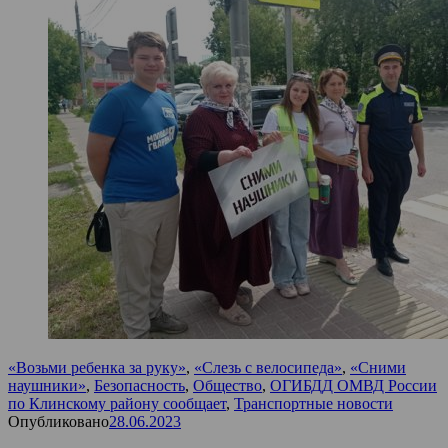
«Возьми ребенка за руку»
,
«Слезь с велосипеда»
,
«Сними
наушники»
,
Безопасность
,
Общество
,
ОГИБДД ОМВД России
по Клинскому району сообщает
,
Транспортные новости
Опубликовано
28.06.2023