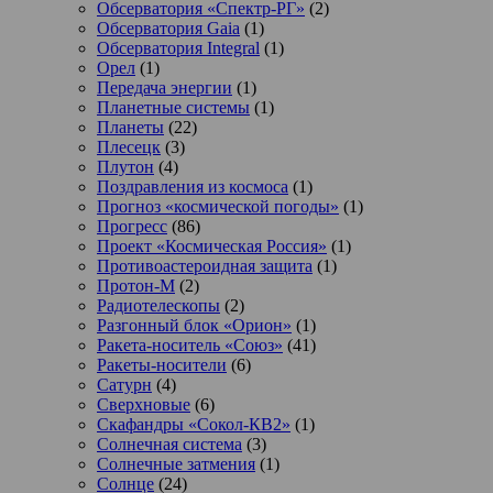
Обсерватория «Спектр-РГ»
(2)
Обсерватория Gaia
(1)
Обсерватория Integral
(1)
Орел
(1)
Передача энергии
(1)
Планетные системы
(1)
Планеты
(22)
Плесецк
(3)
Плутон
(4)
Поздравления из космоса
(1)
Прогноз «космической погоды»
(1)
Прогресс
(86)
Проект «Космическая Россия»
(1)
Противоастероидная защита
(1)
Протон-М
(2)
Радиотелескопы
(2)
Разгонный блок «Орион»
(1)
Ракета-носитель «Союз»
(41)
Ракеты-носители
(6)
Сатурн
(4)
Сверхновые
(6)
Скафандры «Сокол-КВ2»
(1)
Солнечная система
(3)
Солнечные затмения
(1)
Солнце
(24)