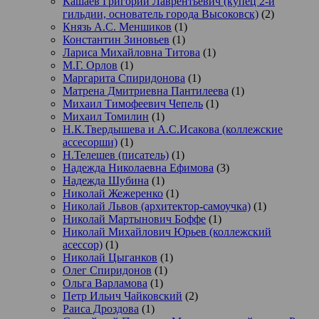
Кашаев Григорий Лаврентьевич (купец 2-й
гильдии, основатель города Высоковск)
(2)
Князь А.С. Меншиков
(1)
Константин Зиновьев
(1)
Лариса Михайловна Титова
(1)
М.Г. Орлов
(1)
Маргарита Спиридонова
(1)
Матрена Дмитриевна Пантилеева
(1)
Михаил Тимофеевич Чепель
(1)
Михаил Томилин
(1)
Н.К.Твердышева и А.С.Исакова (коллежские
ассесорши)
(1)
Н.Телешев (писатель)
(1)
Надежда Николаевна Ефимова
(3)
Надежда Шубина
(1)
Николай Жежеренко
(1)
Николай Львов (архитектор-самоучка)
(1)
Николай Мартынович Боффе
(1)
Николай Михайлович Юрьев (коллежский
асессор)
(1)
Николай Цыганков
(1)
Олег Спиридонов
(1)
Ольга Варламова
(1)
Петр Ильич Чайковский
(2)
Раиса Дроздова
(1)