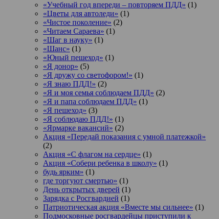
«Учебный год впереди – повторяем ПДД»
(1)
«Цветы для автоледи»
(1)
«Чистое поколение»
(2)
«Читаем Сараева»
(1)
«Шаг в науку»
(1)
«Шанс»
(1)
«Юный пешеход»
(1)
«Я донор»
(5)
«Я дружу со светофором!»
(1)
«Я знаю ПДД!»
(2)
«Я и моя семья соблюдаем ПДД»
(2)
«Я и папа соблюдаем ПДД»
(1)
«Я пешеход»
(3)
«Я соблюдаю ПДД!»
(1)
«Ярмарке вакансий»
(2)
Акция «Передай показания с умной платежкой»
(2)
Акция «С флагом на сердце»
(1)
Акция «Собери ребенка в школу»
(1)
будь ярким»
(1)
где торгуют смертью»
(1)
День открытых дверей
(1)
Зарядка с Росгвардией
(1)
Патриотическая акция «Вместе мы сильнее»
(1)
Подмосковные росгвардейцы приступили к