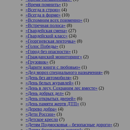
«Время помнить»
(1)
«Всегда в строю»
(4)
«Всегда в форме»
(10)
«Вспомним всех поименно»
(1)
«Встречная полоса»
(8)
«Гвардейская смена»
(27)
«Гвардейский класс»
(24)
«Георгиевская ленточка»
(8)
«Голос Победы»
(1)
«Город без опасности»
(1)
«Гражданский мониторинг»
(2)
«Грузовик»
(5)
«Дарите книги с любовью»
(1)
«Дед мороз специального назначения»
(9)
«День без автомобиля»
(2)
«День белых журавлей»
(1)
«День в лесу. Сохраним лес вместе»
(2)
«День добрых дел»
(2)
«День открытых дверей»
(6)
«День памяти жертв ДТП»
(1)
«Дерево добра»
(4)
«Дети России»
(3)
«Детское кресло
(7)
«Детям Подмосковья – безопасные дороги»
(2)
«Детям-безопасные дороги!»
(1)