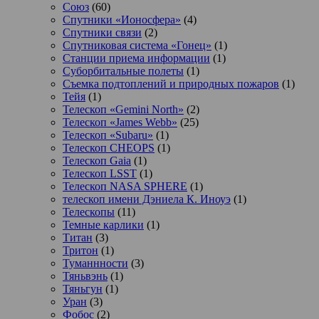
Союз
(60)
Спутники «Ионосфера»
(4)
Спутники связи
(2)
Спутниковая система «Гонец»
(1)
Станции приема информации
(1)
Суборбитальные полеты
(1)
Съемка подтоплений и природных пожаров
(1)
Тейя
(1)
Телескоп «Gemini North»
(2)
Телескоп «James Webb»
(25)
Телескоп «Subaru»
(1)
Телескоп CHEOPS
(1)
Телескоп Gaia
(1)
Телескоп LSST
(1)
Телескоп NASA SPHERE
(1)
телескоп имени Дэниела К. Иноуэ
(1)
Телескопы
(11)
Темные карлики
(1)
Титан
(3)
Тритон
(1)
Туманнности
(3)
Тяньвэнь
(1)
Тяньгун
(1)
Уран
(3)
Фобос
(2)