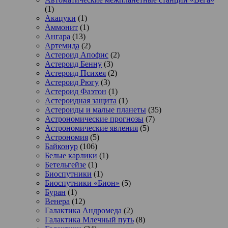
(1)
Акацуки
(1)
Аммонит
(1)
Ангара
(13)
Артемида
(2)
Астероид Апофис
(2)
Астероид Бенну
(3)
Астероид Психея
(2)
Астероид Рюгу
(3)
Астероид Фаэтон
(1)
Астероидная защита
(1)
Астероиды и малые планеты
(35)
Астрономические прогнозы
(7)
Астрономические явления
(5)
Астрономия
(5)
Байконур
(106)
Белые карлики
(1)
Бетельгейзе
(1)
Биоспутники
(1)
Биоспутники «Бион»
(5)
Буран
(1)
Венера
(12)
Галактика Андромеда
(2)
Галактика Млечный путь
(8)