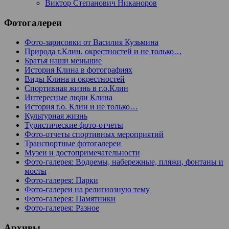
Виктор Степанович Никаноров
Фотогалереи
Фото-зарисовки от Василия Кузьмина
Природа г.Клин, окрестностей и не только…
Братья наши меньшие
История Клина в фотографиях
Виды Клина и окрестностей
Спортивная жизнь в г.о.Клин
Интересные люди Клина
История г.о. Клин и не только…
Культурная жизнь
Туристические фото-отчеты
Фото-отчеты спортивных мероприятий
Транспортные фотогалереи
Музеи и достопримечательности
Фото-галерея: Водоемы, набережные, пляжи, фонтаны и
мосты
Фото-галерея: Парки
Фото-галереи на религиозную тему
Фото-галерея: Памятники
Фото-галерея: Разное
Архивы