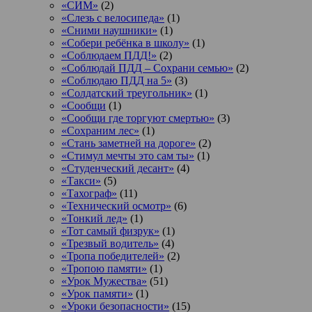
«СИМ»
(2)
«Слезь с велосипеда»
(1)
«Сними наушники»
(1)
«Собери ребёнка в школу»
(1)
«Соблюдаем ПДД!»
(2)
«Соблюдай ПДД – Сохрани семью»
(2)
«Соблюдаю ПДД на 5»
(3)
«Солдатский треугольник»
(1)
«Сообщи
(1)
«Сообщи где торгуют смертью»
(3)
«Сохраним лес»
(1)
«Стань заметней на дороге»
(2)
«Стимул мечты это сам ты»
(1)
«Студенческий десант»
(4)
«Такси»
(5)
«Тахограф»
(11)
«Технический осмотр»
(6)
«Тонкий лед»
(1)
«Тот самый физрук»
(1)
«Трезвый водитель»
(4)
«Тропа победителей»
(2)
«Тропою памяти»
(1)
«Урок Мужества»
(51)
«Урок памяти»
(1)
«Уроки безопасности»
(15)