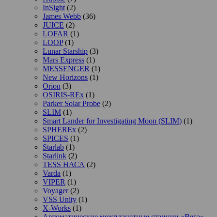
InSight
(2)
James Webb
(36)
JUICE
(2)
LOFAR
(1)
LOOP
(1)
Lunar Starship
(3)
Mars Express
(1)
MESSENGER
(1)
New Horizons
(1)
Orion
(3)
OSIRIS-REx
(1)
Parker Solar Probe
(2)
SLIM
(1)
Smart Lander for Investigating Moon (SLIM)
(1)
SPHEREx
(2)
SPICES
(1)
Starlab
(1)
Starlink
(2)
TESS НАСА
(2)
Varda
(1)
VIPER
(1)
Voyager
(2)
VSS Unity
(1)
X-Works
(1)
Автоматические межпланетные станции «Вега»