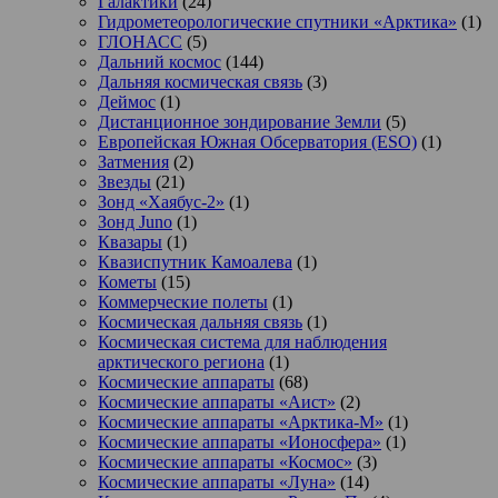
Галактики
(24)
Гидрометеорологические спутники «Арктика»
(1)
ГЛОНАСС
(5)
Дальний космос
(144)
Дальняя космическая связь
(3)
Деймос
(1)
Дистанционное зондирование Земли
(5)
Европейская Южная Обсерватория (ESO)
(1)
Затмения
(2)
Звезды
(21)
Зонд «Хаябус-2»
(1)
Зонд Juno
(1)
Квазары
(1)
Квазиспутник Камоалева
(1)
Кометы
(15)
Коммерческие полеты
(1)
Космическая дальняя связь
(1)
Космическая система для наблюдения
арктического региона
(1)
Космические аппараты
(68)
Космические аппараты «Аист»
(2)
Космические аппараты «Арктика-М»
(1)
Космические аппараты «Ионосфера»
(1)
Космические аппараты «Космос»
(3)
Космические аппараты «Луна»
(14)