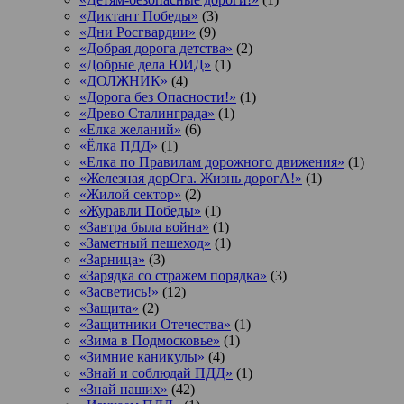
«Диктант Победы»
(3)
«Дни Росгвардии»
(9)
«Добрая дорога детства»
(2)
«Добрые дела ЮИД»
(1)
«ДОЛЖНИК»
(4)
«Дорога без Опасности!»
(1)
«Древо Сталинграда»
(1)
«Елка желаний»
(6)
«Ёлка ПДД»
(1)
«Елка по Правилам дорожного движения»
(1)
«Железная дорОга. Жизнь дорогА!»
(1)
«Жилой сектор»
(2)
«Журавли Победы»
(1)
«Завтра была война»
(1)
«Заметный пешеход»
(1)
«Зарница»
(3)
«Зарядка со стражем порядка»
(3)
«Засветись!»
(12)
«Защита»
(2)
«Защитники Отечества»
(1)
«Зима в Подмосковье»
(1)
«Зимние каникулы»
(4)
«Знай и соблюдай ПДД»
(1)
«Знай наших»
(42)