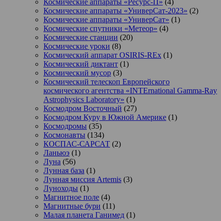
Космические аппараты «Ресурс-П»
(4)
Космические аппараты «УниверСат-2023»
(2)
Космические аппараты «УниверСат»
(1)
Космические спутники «Метеор»
(4)
Космические станции
(20)
Космические уроки
(8)
Космический аппарат OSIRIS-REx
(1)
Космический диктант
(1)
Космический мусор
(3)
Космический телескоп Европейского
космического агентства «INTErnational Gamma-Ray
Astrophysics Laboratory»
(1)
Космодром Восточный
(27)
Космодром Куру в Южной Америке
(1)
Космодромы
(35)
Космонавты
(134)
КОСПАС-САРСАТ
(2)
Ланьюэ
(1)
Луна
(56)
Лунная база
(1)
Лунная миссия Artemis
(3)
Луноходы
(1)
Магнитное поле
(4)
Магнитные бури
(11)
Малая планета Ганимед
(1)