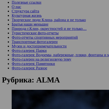
Полезные ссылки
О нас
Структура сайта
Культурная жизнь
Творческие люди Клина, района и не только
Братья наши меньшие
Природа г.Клин, окрестностей и не только…
Туристические фото-отчеты
Фото-отчеты спортивных мероприятий
Транспортные фотогалереи
Музеи и достопримечательности
Фото-галерея: Парки
Фото-галерея: Водоемы, набережные, пляжи, фонтаны и 
Фото-галереи на религиозную тему
Фото-галерея: Памятники
Фото-галерея: Разное
Рубрика:
ALMA