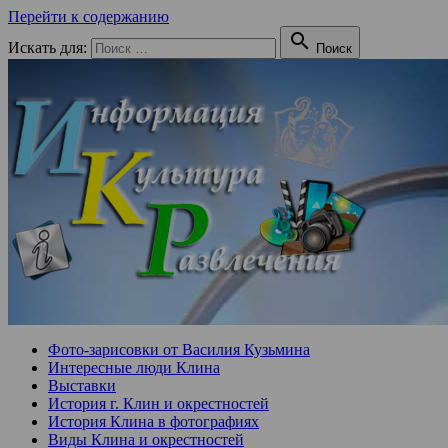
Перейти к содержанию

Искать для:
Поиск
Фото-зарисовки от Василия Кузьмина
Интересные люди Клина
Выставки
История г. Клин и окрестностей
История Клина в фотографиях
Виды Клина и окрестностей