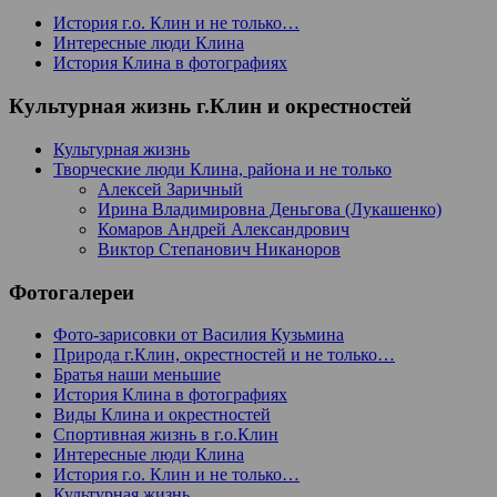
История г.о. Клин и не только…
Интересные люди Клина
История Клина в фотографиях
Культурная жизнь г.Клин и окрестностей
Культурная жизнь
Творческие люди Клина, района и не только
Алексей Заричный
Ирина Владимировна Деньгова (Лукашенко)
Комаров Андрей Александрович
Виктор Степанович Никаноров
Фотогалереи
Фото-зарисовки от Василия Кузьмина
Природа г.Клин, окрестностей и не только…
Братья наши меньшие
История Клина в фотографиях
Виды Клина и окрестностей
Спортивная жизнь в г.о.Клин
Интересные люди Клина
История г.о. Клин и не только…
Культурная жизнь