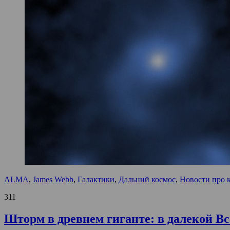
ALMA
,
James Webb
,
Галактики
,
Дальний космос
,
Новости про 
311
Шторм в древнем гиганте: в далекой 