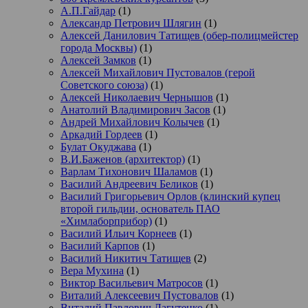
А.П.Гайдар
(1)
Александр Петрович Шлягин
(1)
Алексей Данилович Татищев (обер-полицмейстер
города Москвы)
(1)
Алексей Замков
(1)
Алексей Михайлович Пустовалов (герой
Советского союза)
(1)
Алексей Николаевич Чернышов
(1)
Анатолий Владимирович Засов
(1)
Андрей Михайлович Колычев
(1)
Аркадий Гордеев
(1)
Булат Окуджава
(1)
В.И.Баженов (архитектор)
(1)
Варлам Тихонович Шаламов
(1)
Василий Андреевич Беликов
(1)
Василий Григорьевич Орлов (клинский купец
второй гильдии, основатель ПАО
«Химлаборприбор)
(1)
Василий Ильич Корнеев
(1)
Василий Карпов
(1)
Василий Никитич Татищев
(2)
Вера Мухина
(1)
Виктор Васильевич Матросов
(1)
Виталий Алексеевич Пустовалов
(1)
Виталий Павлович Лагутенко
(1)