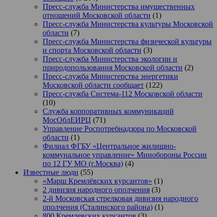
Пресс-служба Министерства имущественных
отношений Московской области
(1)
Пресс-служба Министерства культуры Московской
области
(7)
Пресс-служба Министерства физической культуры
и спорта Московской области
(3)
Пресс-служба Министерства экологии и
природопользования Московской области
(2)
Пресс-служба Министерства энергетики
Московской области сообщает
(122)
Пресс-служба Система-112 Московской области
(10)
Служба корпоративных коммуникаций
МосОблЕИРЦ
(71)
Управление Роспотребнадзора по Московской
области
(1)
Филиал ФГБУ «Центральное жилищно-
коммунальное управление» Минобороны России
по 12 ГУ МО (г.Москва)
(4)
Известные люди
(55)
«Марш Кремлёвских курсантов»
(1)
2 дивизия народного ополчения
(3)
2-й Московская стрелковая дивизия народного
ополчения (Сталинского района)
(1)
800 Кремлевских курсантов
(3)