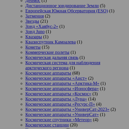
Деймос
(1)
Дистанционное зондирование Земли
(5)
Европейская Южная Обсерватория (ESO)
(1)
Затмения
(2)
Звезды
(21)
Зонд «Хаябус-2»
(1)
Зонд Juno
(1)
Квазары
(1)
Квазиспутник Камоалева
(1)
Кометы
(15)
Коммерческие полеты
(1)
Космическая дальняя связь
(1)
Космическая система для наблюдения
арктического региона
(1)
Космические аппараты
(68)
Космические аппараты «Аист»
(2)
Космические аппараты «Арктика-М»
(1)
Космические аппараты «Ионосфера»
(1)
Космические аппараты «Космос»
(3)
Космические аппараты «Луна»
(14)
Космические аппараты «Ресурс-П»
(4)
Космические аппараты «УниверСат-2023»
(2)
Космические аппараты «УниверСат»
(1)
Космические спутники «Метеор»
(4)
Космические станции
(20)