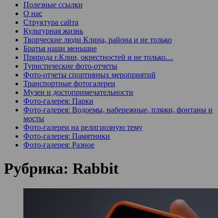
Полезные ссылки
О нас
Структура сайта
Культурная жизнь
Творческие люди Клина, района и не только
Братья наши меньшие
Природа г.Клин, окрестностей и не только…
Туристические фото-отчеты
Фото-отчеты спортивных мероприятий
Транспортные фотогалереи
Музеи и достопримечательности
Фото-галерея: Парки
Фото-галерея: Водоемы, набережные, пляжи, фонтаны и
мосты
Фото-галереи на религиозную тему
Фото-галерея: Памятники
Фото-галерея: Разное
Рубрика:
Rabbit