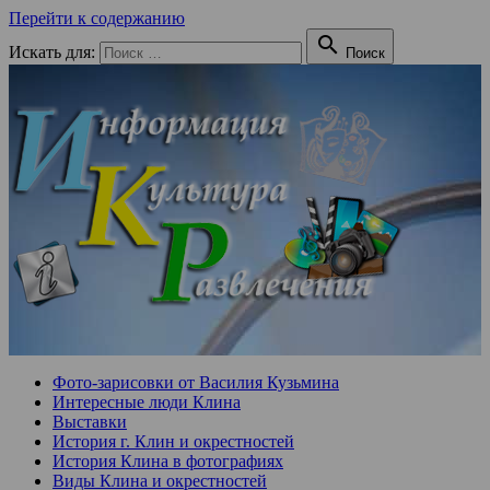
Перейти к содержанию

Искать для:
Поиск
Фото-зарисовки от Василия Кузьмина
Интересные люди Клина
Выставки
История г. Клин и окрестностей
История Клина в фотографиях
Виды Клина и окрестностей