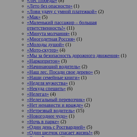
«Лес Победы»
(8)
«Лето без опасности»
(1)
«Лови удачу с умной платежкой»
(2)
«Мак»
(5)
«Маленький пассажир – большая
ответственность!»
(11)
«Минута молчания»
(1)
«Многодетная Россия»
(1)
«Молоды душой»
(1)
«Мото-скутер»
(4)
«Мы за безопасность дорожного движения»
(1)
«Наркопритон»
(3)
«Начинающий водитель»
(2)
«Наш лес. Посади свое дерево»
(5)
«Наши семейные книги»
(1)
«Неделя мужества»
(1)
«Некуда спешить»
(6)
«Нелегал»
(4)
«Нелегальный перевозчик»
(1)
«Нет ненависти и вражде»
(2)
«Нетрезвый водитель»
(15)
«Новогоднее чудо»
(1)
«Ночь в парке»
(2)
«Один день с Росгвардией»
(5)
«Один щелчок спасает жизнь!»
(8)