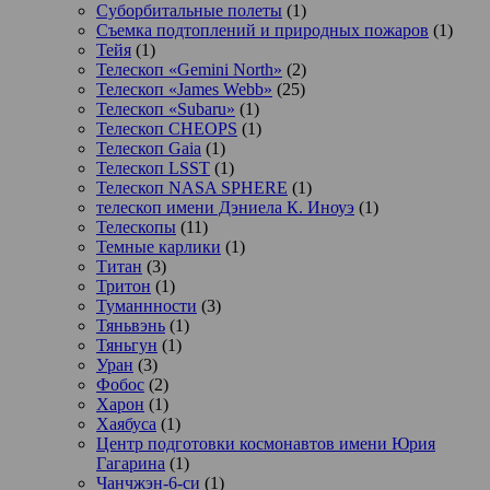
Суборбитальные полеты
(1)
Съемка подтоплений и природных пожаров
(1)
Тейя
(1)
Телескоп «Gemini North»
(2)
Телескоп «James Webb»
(25)
Телескоп «Subaru»
(1)
Телескоп CHEOPS
(1)
Телескоп Gaia
(1)
Телескоп LSST
(1)
Телескоп NASA SPHERE
(1)
телескоп имени Дэниела К. Иноуэ
(1)
Телескопы
(11)
Темные карлики
(1)
Титан
(3)
Тритон
(1)
Туманнности
(3)
Тяньвэнь
(1)
Тяньгун
(1)
Уран
(3)
Фобос
(2)
Харон
(1)
Хаябуса
(1)
Центр подготовки космонавтов имени Юрия
Гагарина
(1)
Чанчжэн-6-си
(1)