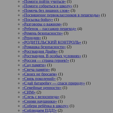
«Помоги пойти учиться»
(1)
«Помоги собраться в школу»
(1)
«Помочь без лишних слов»
(3)
«Посвящение первоклассников в пешеходы»
(1)
«Посылка бойцу»
(1)
«Разговоры о важном»
(1)
«Ребенок – пассажир пешеход»
(4)
«Ремень безопасности»
(3)
«Рецидив»
(1)
«РОДИТЕЛЬСКИЙ КОНТРОЛЬ»
(1)
«Ромашка безопасности»
(2)
«Росгвардия Драйв»
(3)
«Росгвардия. В особых условиях»
(1)
«Россия — страна героев!»
(1)
«Сад памяти»
(1)
«Свеча памяти»
(6)
«Своих не бросаем»
(1)
«Связь поколений»
(7)
«Сдай батарейку — спаси природу»
(1)
«Семейные ценности»
(1)
«СИМ»
(2)
«Слезь с велосипеда»
(1)
«Сними наушники»
(1)
«Собери ребёнка в школу»
(1)
«Соблюдаем ПДД!»
(2)