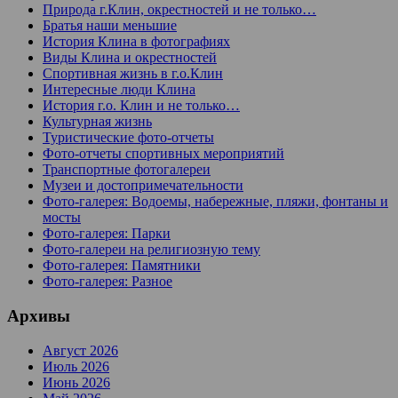
Природа г.Клин, окрестностей и не только…
Братья наши меньшие
История Клина в фотографиях
Виды Клина и окрестностей
Спортивная жизнь в г.о.Клин
Интересные люди Клина
История г.о. Клин и не только…
Культурная жизнь
Туристические фото-отчеты
Фото-отчеты спортивных мероприятий
Транспортные фотогалереи
Музеи и достопримечательности
Фото-галерея: Водоемы, набережные, пляжи, фонтаны и
мосты
Фото-галерея: Парки
Фото-галереи на религиозную тему
Фото-галерея: Памятники
Фото-галерея: Разное
Архивы
Август 2026
Июль 2026
Июнь 2026