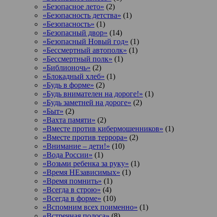
«Безопасное лето»
(2)
«Безопасность детства»
(1)
«Безопасность»
(1)
«Безопасный двор»
(14)
«Безопасный Новый год»
(1)
«Бессмертный автополк»
(1)
«Бессмертный полк»
(1)
«Библионочь»
(2)
«Блокадный хлеб»
(1)
«Будь в форме»
(2)
«Будь внимателен на дороге!»
(1)
«Будь заметней на дороге»
(2)
«Быт»
(2)
«Вахта памяти»
(2)
«Вместе против кибермошенников»
(1)
«Вместе против террора»
(2)
«Внимание – дети!»
(10)
«Вода России»
(1)
«Возьми ребенка за руку»
(1)
«Время НЕзависимых»
(1)
«Время помнить»
(1)
«Всегда в строю»
(4)
«Всегда в форме»
(10)
«Вспомним всех поименно»
(1)
«Встречная полоса»
(8)