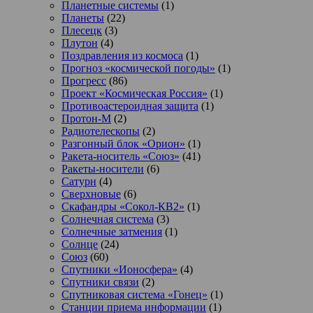
Планетные системы
(1)
Планеты
(22)
Плесецк
(3)
Плутон
(4)
Поздравления из космоса
(1)
Прогноз «космической погоды»
(1)
Прогресс
(86)
Проект «Космическая Россия»
(1)
Противоастероидная защита
(1)
Протон-М
(2)
Радиотелескопы
(2)
Разгонный блок «Орион»
(1)
Ракета-носитель «Союз»
(41)
Ракеты-носители
(6)
Сатурн
(4)
Сверхновые
(6)
Скафандры «Сокол-КВ2»
(1)
Солнечная система
(3)
Солнечные затмения
(1)
Солнце
(24)
Союз
(60)
Спутники «Ионосфера»
(4)
Спутники связи
(2)
Спутниковая система «Гонец»
(1)
Станции приема информации
(1)