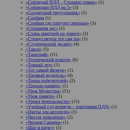
«Соблюдай ПДД – Сохрани семью»
(2)
«Соблюдаю ПДД на 5»
(3)
«Солдатский треугольник»
(1)
«Сообщи
(1)
«Сообщи где торгуют смертью»
(3)
«Сохраним лес»
(1)
«Стань заметней на дороге»
(2)
«Стимул мечты это сам ты»
(1)
«Студенческий десант»
(4)
«Такси»
(5)
«Тахограф»
(11)
«Технический осмотр»
(6)
«Тонкий лед»
(1)
«Тот самый физрук»
(1)
«Трезвый водитель»
(4)
«Тропа победителей»
(2)
«Тропою памяти»
(1)
«Урок Мужества»
(51)
«Урок памяти»
(1)
«Уроки безопасности»
(15)
«Учебный год впереди – повторяем ПДД»
(1)
«Цветы для автоледи»
(1)
«Чистое поколение»
(2)
«Читаем Сараева»
(1)
«Шаг в науку»
(1)