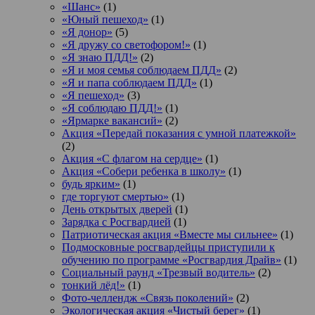
«Шанс»
(1)
«Юный пешеход»
(1)
«Я донор»
(5)
«Я дружу со светофором!»
(1)
«Я знаю ПДД!»
(2)
«Я и моя семья соблюдаем ПДД»
(2)
«Я и папа соблюдаем ПДД»
(1)
«Я пешеход»
(3)
«Я соблюдаю ПДД!»
(1)
«Ярмарке вакансий»
(2)
Акция «Передай показания с умной платежкой»
(2)
Акция «С флагом на сердце»
(1)
Акция «Собери ребенка в школу»
(1)
будь ярким»
(1)
где торгуют смертью»
(1)
День открытых дверей
(1)
Зарядка с Росгвардией
(1)
Патриотическая акция «Вместе мы сильнее»
(1)
Подмосковные росгвардейцы приступили к
обучению по программе «Росгвардия Драйв»
(1)
Социальный раунд «Трезвый водитель»
(2)
тонкий лёд!»
(1)
Фото-челлендж «Связь поколений»
(2)
Экологическая акция «Чистый берег»
(1)