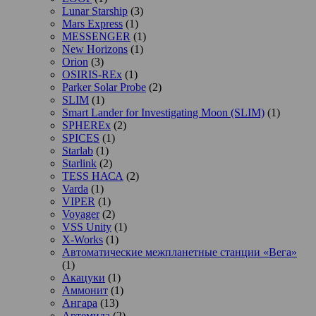
Lunar Starship
(3)
Mars Express
(1)
MESSENGER
(1)
New Horizons
(1)
Orion
(3)
OSIRIS-REx
(1)
Parker Solar Probe
(2)
SLIM
(1)
Smart Lander for Investigating Moon (SLIM)
(1)
SPHEREx
(2)
SPICES
(1)
Starlab
(1)
Starlink
(2)
TESS НАСА
(2)
Varda
(1)
VIPER
(1)
Voyager
(2)
VSS Unity
(1)
X-Works
(1)
Автоматические межпланетные станции «Вега»
(1)
Акацуки
(1)
Аммонит
(1)
Ангара
(13)
Артемида
(2)