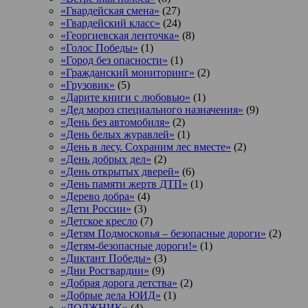
«Гвардейская смена»
(27)
«Гвардейский класс»
(24)
«Георгиевская ленточка»
(8)
«Голос Победы»
(1)
«Город без опасности»
(1)
«Гражданский мониторинг»
(2)
«Грузовик»
(5)
«Дарите книги с любовью»
(1)
«Дед мороз специального назначения»
(9)
«День без автомобиля»
(2)
«День белых журавлей»
(1)
«День в лесу. Сохраним лес вместе»
(2)
«День добрых дел»
(2)
«День открытых дверей»
(6)
«День памяти жертв ДТП»
(1)
«Дерево добра»
(4)
«Дети России»
(3)
«Детское кресло
(7)
«Детям Подмосковья – безопасные дороги»
(2)
«Детям-безопасные дороги!»
(1)
«Диктант Победы»
(3)
«Дни Росгвардии»
(9)
«Добрая дорога детства»
(2)
«Добрые дела ЮИД»
(1)
«ДОЛЖНИК»
(4)