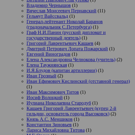
Владимир Чернышов
(1)
Вячеслав Моисеевич Пернавский
(11)
Гельмут Вайссвальд
(1)
Генерал-лейтенант Николай Баранов
(градоначальник С.Петербурга)
(1)
Граф Н.И.Панин (русский дипломат и
государственный деятель)
(1)
Григорий Лаврентьевич Кашаев
(4)
Дмитрий Петрович Лопата Пожарский
(1)
Евгений Виноградов
(1)
Елена Александровна Челнокова (учитель)
(2)
Елена Таужнянская
(1)
И.Я.Блудов (капитан артиллерии)
(1)
Иван Грозный
(2)
Иван Ефимович Кислинский (отставной генерал)
(1)
Иван Максимович Титов
(1)
Иосиф Волоцкий
(1)
Иулиана Николаевна Стародуб
(1)
Кашаев Григорий Лаврентьевич (купец 2-й
гильдии, основатель города Высоковск)
(2)
Князь А.С. Меншиков
(1)
Константин Зиновьев
(1)
Лариса Михайловна Титова
(1)