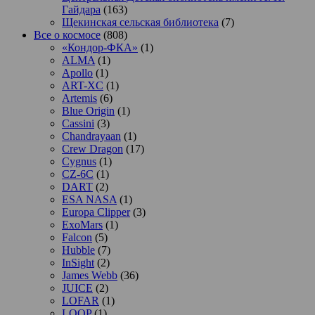
Гайдара
(163)
Щекинская сельская библиотека
(7)
Все о космосе
(808)
«Кондор-ФКА»
(1)
ALMA
(1)
Apollo
(1)
ART-XC
(1)
Artemis
(6)
Blue Origin
(1)
Cassini
(3)
Chandrayaan
(1)
Crew Dragon
(17)
Cygnus
(1)
CZ-6C
(1)
DART
(2)
ESA NASA
(1)
Europa Clipper
(3)
ExoMars
(1)
Falcon
(5)
Hubble
(7)
InSight
(2)
James Webb
(36)
JUICE
(2)
LOFAR
(1)
LOOP
(1)