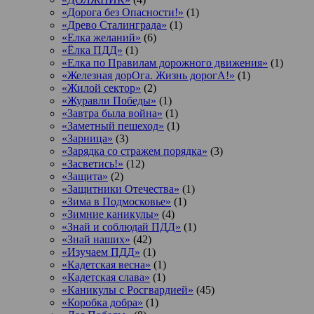
«Дорога без Опасности!»
(1)
«Древо Сталинграда»
(1)
«Елка желаний»
(6)
«Ёлка ПДД»
(1)
«Елка по Правилам дорожного движения»
(1)
«Железная дорОга. Жизнь дорогА!»
(1)
«Жилой сектор»
(2)
«Журавли Победы»
(1)
«Завтра была война»
(1)
«Заметный пешеход»
(1)
«Зарница»
(3)
«Зарядка со стражем порядка»
(3)
«Засветись!»
(12)
«Защита»
(2)
«Защитники Отечества»
(1)
«Зима в Подмосковье»
(1)
«Зимние каникулы»
(4)
«Знай и соблюдай ПДД»
(1)
«Знай наших»
(42)
«Изучаем ПДД»
(1)
«Кадетская весна»
(1)
«Кадетская слава»
(1)
«Каникулы с Росгвардией»
(45)
«Коробка добра»
(1)