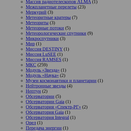
Массив радиотелескопов ALMA
(1)
Межпланетные перелеты
(23)
Меркурий
(3)
Метеоритные кратеры
(7)
Метеориты
(3)
Метеорные потоки
(5)
Метеорологические спутники
(9)
Микроспутники
(3)
Мир
(1)
Миссия DESTINY
(1)
Миссия LuSEE
(1)
Миссия RAMSES
(1)
МКС
(259)
Модуль «Звезда»
(1)
Модуль «Наука»
(2)
Музеи космонавтики и планетарии
(1)
Нейтронные звезды
(4)
Нептун
(2)
Обсерватории
(5)
Обсерватории Gaia
(1)
Обсерватория «Спектр-РГ»
(2)
Обсерватория Gaia
(1)
Обсерватория Integral
(1)
Орел
(1)
Передача энергии
(1)