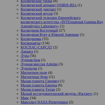
Космические уроки
(8)
Космический аппарат OSIRIS-REx
(1)
Космический диктант
(1)
Космический мусор
(3)
Космический телескоп Европейского
космического агентства «INTErnational Gamma-Ray
Astrophysics Laboratory»
(1)
Космодром Восточный
(27)
Космодром Куру в Южной Америке
(1)
Космодромы
(35)
Космонавты
(134)
КОСПАС-САРСАТ
(2)
Ланьюэ
(1)
Луна
(56)
Лунная база
(1)
Лунная миссия Artemis
(3)
Луноходы
(1)
Магнитное поле
(4)
Магнитные бури
(11)
Малая планета Ганимед
(1)
Малая планета Европа
(6)
Малая планета Титан
(2)
Малый исследовательский модуль «Рассвет»
(1)
Марс
(34)
Марсоход NASA Perseverance
(2)