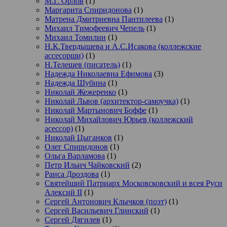
М.Г. Орлов
(1)
Маргарита Спиридонова
(1)
Матрена Дмитриевна Пантилеева
(1)
Михаил Тимофеевич Чепель
(1)
Михаил Томилин
(1)
Н.К.Твердышева и А.С.Исакова (коллежские
ассесорши)
(1)
Н.Телешев (писатель)
(1)
Надежда Николаевна Ефимова
(3)
Надежда Шубина
(1)
Николай Жежеренко
(1)
Николай Львов (архитектор-самоучка)
(1)
Николай Мартынович Боффе
(1)
Николай Михайлович Юрьев (коллежский
асессор)
(1)
Николай Цыганков
(1)
Олег Спиридонов
(1)
Ольга Варламова
(1)
Петр Ильич Чайковский
(2)
Раиса Дроздова
(1)
Святейший Патриарх Московсковский и всея Руси
Алексий II
(1)
Сергей Антонович Клычков (поэт)
(1)
Сергей Васильевич Глинский
(1)
Сергей Дягилев
(1)