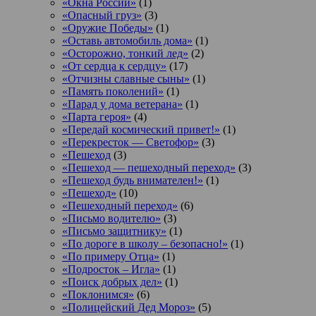
«Окна России»
(1)
«Опасный груз»
(3)
«Оружие Победы»
(1)
«Оставь автомобиль дома»
(1)
«Осторожно, тонкий лед»
(2)
«От сердца к сердцу»
(17)
«Отчизны славные сыны»
(1)
«Память поколений»
(1)
«Парад у дома ветерана»
(1)
«Парта героя»
(4)
«Передай космический привет!»
(1)
«Перекресток — Светофор»
(3)
«Пешеход
(3)
«Пешеход — пешеходный переход»
(3)
«Пешеход будь внимателен!»
(1)
«Пешеход»
(10)
«Пешеходный переход»
(6)
«Письмо водителю»
(3)
«Письмо защитнику»
(1)
«По дороге в школу – безопасно!»
(1)
«По примеру Отца»
(1)
«Подросток ‒ Игла»
(1)
«Поиск добрых дел»
(1)
«Поклонимся»
(6)
«Полицейский Дед Мороз»
(5)