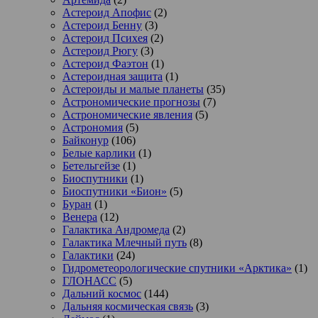
Астероид Апофис
(2)
Астероид Бенну
(3)
Астероид Психея
(2)
Астероид Рюгу
(3)
Астероид Фаэтон
(1)
Астероидная защита
(1)
Астероиды и малые планеты
(35)
Астрономические прогнозы
(7)
Астрономические явления
(5)
Астрономия
(5)
Байконур
(106)
Белые карлики
(1)
Бетельгейзе
(1)
Биоспутники
(1)
Биоспутники «Бион»
(5)
Буран
(1)
Венера
(12)
Галактика Андромеда
(2)
Галактика Млечный путь
(8)
Галактики
(24)
Гидрометеорологические спутники «Арктика»
(1)
ГЛОНАСС
(5)
Дальний космос
(144)
Дальняя космическая связь
(3)