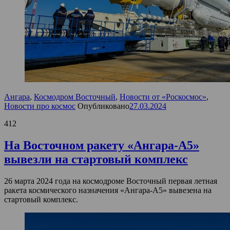
Ангара
,
Космодром Восточный
,
Новости от «Роскосмос»
,
Новости про космос
Опубликовано
27.03.2024
412
На Восточном ракету «Ангара-А5»
вывезли на стартовый комплекс
26 марта 2024 года на космодроме Восточный первая летная
ракета космического назначения «Ангара-А5» вывезена на
стартовый комплекс.