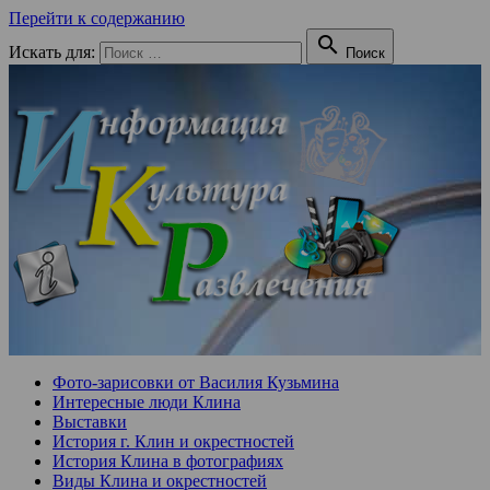
Перейти к содержанию

Искать для:
Поиск
Фото-зарисовки от Василия Кузьмина
Интересные люди Клина
Выставки
История г. Клин и окрестностей
История Клина в фотографиях
Виды Клина и окрестностей