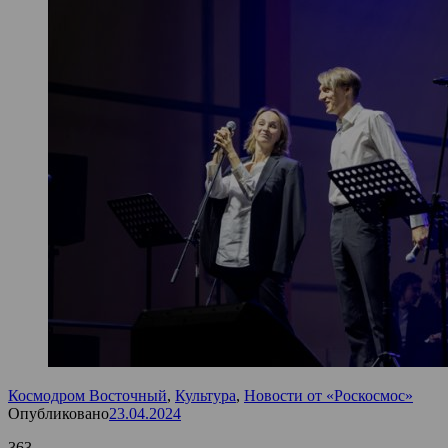
Космодром Восточный
,
Культура
,
Новости от «Роскосмос»
Опубликовано
23.04.2024
363