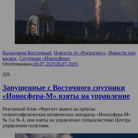
Космодром Восточный
,
Новости от «Роскосмос»
,
Новости про
космос
,
Спутники «Ионосфера»
Опубликовано
26.07.2025
26.07.2025
329
Запущенные с Восточного спутники
«Ионосфера-М» взяты на управление
Разгонный блок «Фрегат» вывел на орбиты
гелиогеофизические космические аппараты «Ионосфера-М»
№ 3 и № 4, они взяты на управление специалистами Центра
управления полетами.