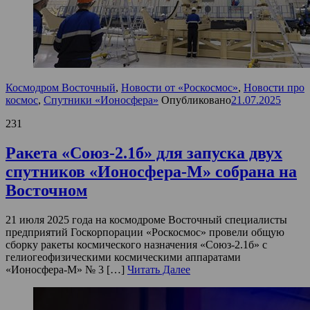
Космодром Восточный
,
Новости от «Роскосмос»
,
Новости про
космос
,
Спутники «Ионосфера»
Опубликовано
21.07.2025
231
Ракета «Союз-2.1б» для запуска двух
спутников «Ионосфера-М» собрана на
Восточном
21 июля 2025 года на космодроме Восточный специалисты
предприятий Госкорпорации «Роскосмос» провели общую
сборку ракеты космического назначения «Союз-2.1б» с
гелиогеофизическими космическими аппаратами
«Ионосфера-М» № 3 […]
Читать Далее