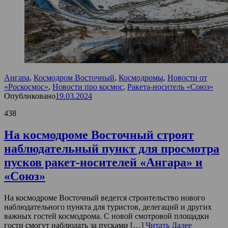
Ангара
,
Космодром Восточный
,
Космодромы
,
Новости от
«Роскосмос»
,
Новости про космос
,
Ракета-носитель «Союз»
Опубликовано
19.03.2024
438
На космодроме Восточный строят
наблюдательный пункт для просмотра
пусков ракет-носителей «Ангара» и
«Союз»
На космодроме Восточный ведется строительство нового
наблюдательного пункта для туристов, делегаций и других
важных гостей космодрома. С новой смотровой площадки
гости смогут наблюдать за пусками […]
Читать Далее