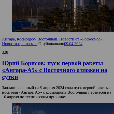
Ангара
,
Космодром Восточный
,
Новости от «Роскосмос»
,
Новости про космос
Опубликовано
09.04.2024
328
Юрий Борисов: пуск первой ракеты
«Ангара-А5» с Восточного отложен на
сутки
Запланированный на 9 апреля 2024 года пуск первой ракеты-
носителя «Ангара-А5» с космодрома Восточный перенесен на
10 апреля по техническим причинам.