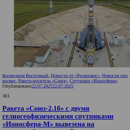
Космодром Восточный
,
Новости от «Роскосмос»
,
Новости про
космос
,
Ракета-носитель «Союз»
,
Спутники «Ионосфера»
Опубликовано
22.07.2025
22.07.2025
303
Ракета «Союз-2.1б» с двумя
гелиогеофизическими спутниками
«Ионосфера-М» вывезена на