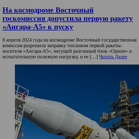
На космодроме Восточный
госкомиссия допустила первую ракету
«Ангара-А5» к пуску
8 апреля 2024 года на космодроме Восточный государственная
комиссия разрешила заправку топливом первой ракеты-
носителя «Ангара-А5», несущей разгонный блок «Орион» и
испытательную полезную нагрузку, и ее […]
Читать Далее