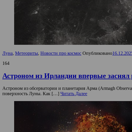
Луна
,
Метеориты
,
Новости про космос
Опубликовано
16.12.202
164
Астроном из Ирландии впервые заснял
Астроном из обсерватории и планетария Арма (Armagh Observat
поверхность Луны. Как […]
Читать Далее