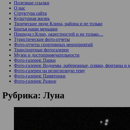
Полезные ссылки
О нас
Структура сайта
Культурная жизнь
Творческие люди Клина, района и не только
Братья наши меньшие
Природа г.Клин, окрестностей и не только…
Туристические фото-отчеты
Фото-отчеты спортивных мероприятий
Транспортные фотогалереи
Музеи и достопримечательности
Фото-галерея: Парки
Фото-галерея: Водоемы, набережные, пляжи, фонтаны и 
Фото-галереи на религиозную тему
Фото-галерея: Памятники
Фото-галерея: Разное
Рубрика:
Луна