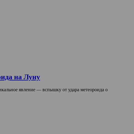
ида на Луну
никальное явление — вспышку от удара метеороида о