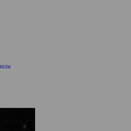
мосты