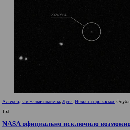
Астероиды и малые планеты
,
Луна
,
Новости про космос
Опубл
153
NASA официально исключило возможност