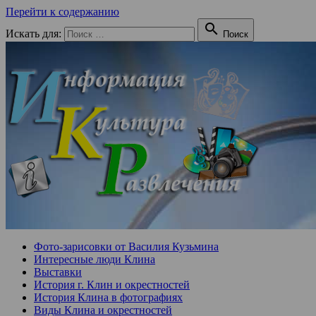
Перейти к содержанию

Искать для:
Поиск
Фото-зарисовки от Василия Кузьмина
Интересные люди Клина
Выставки
История г. Клин и окрестностей
История Клина в фотографиях
Виды Клина и окрестностей