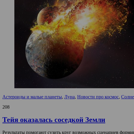
Астероиды и малые планеты
,
Луна
,
Новости про космос
,
Солне
208
Тейя оказалась соседкой Земли
Результаты помогают сузить круг возможных сценариев форми