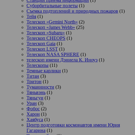
Станции приема информации
(1)
Суборбитальные полеты
(1)
Съемка подтоплений и природных пожаров
(1)
Тейя
(1)
Телескоп «Gemini North»
(2)
Телескоп «James Webb»
(25)
Телескоп «Subaru»
(1)
Телескоп CHEOPS
(1)
Телескоп Gaia
(1)
Телескоп LSST
(1)
Телескоп NASA SPHERE
(1)
телескоп имени Дэниела К. Иноуэ
(1)
Телескопы
(11)
Темные карлики
(1)
Титан
(3)
Тритон
(1)
Туманнности
(3)
Тяньвэнь
(1)
Тяньгун
(1)
Уран
(3)
Фобос
(2)
Харон
(1)
Хаябуса
(1)
Центр подготовки космонавтов имени Юрия
Гагарина
(1)