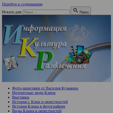
Перейти к содержанию

Искать для:
Поиск
Фото-зарисовки от Василия Кузьмина
Интересные люди Клина
Выставки
История г. Клин и окрестностей
История Клина в фотографиях
Виды Клина и окрестностей