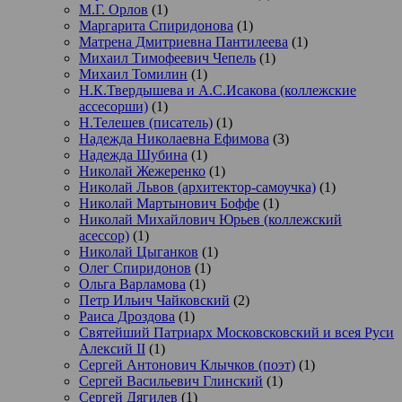
М.Г. Орлов
(1)
Маргарита Спиридонова
(1)
Матрена Дмитриевна Пантилеева
(1)
Михаил Тимофеевич Чепель
(1)
Михаил Томилин
(1)
Н.К.Твердышева и А.С.Исакова (коллежские
ассесорши)
(1)
Н.Телешев (писатель)
(1)
Надежда Николаевна Ефимова
(3)
Надежда Шубина
(1)
Николай Жежеренко
(1)
Николай Львов (архитектор-самоучка)
(1)
Николай Мартынович Боффе
(1)
Николай Михайлович Юрьев (коллежский
асессор)
(1)
Николай Цыганков
(1)
Олег Спиридонов
(1)
Ольга Варламова
(1)
Петр Ильич Чайковский
(2)
Раиса Дроздова
(1)
Святейший Патриарх Московсковский и всея Руси
Алексий II
(1)
Сергей Антонович Клычков (поэт)
(1)
Сергей Васильевич Глинский
(1)
Сергей Дягилев
(1)