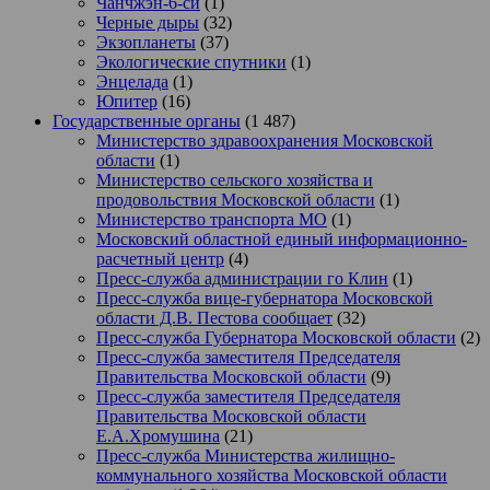
Чанчжэн-6-си
(1)
Черные дыры
(32)
Экзопланеты
(37)
Экологические спутники
(1)
Энцелада
(1)
Юпитер
(16)
Государственные органы
(1 487)
Министерство здравоохранения Московской
области
(1)
Министерство сельского хозяйства и
продовольствия Московской области
(1)
Министерство транспорта МО
(1)
Московский областной единый информационно-
расчетный центр
(4)
Пресс-служба администрации го Клин
(1)
Пресс-служба вице-губернатора Московской
области Д.В. Пестова сообщает
(32)
Пресс-служба Губернатора Московской области
(2)
Пресс-служба заместителя Председателя
Правительства Московской области
(9)
Пресс-служба заместителя Председателя
Правительства Московской области
Е.А.Хромушина
(21)
Пресс-служба Министерства жилищно-
коммунального хозяйства Московской области