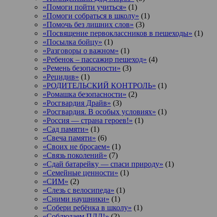
«Помоги пойти учиться»
(1)
«Помоги собраться в школу»
(1)
«Помочь без лишних слов»
(3)
«Посвящение первоклассников в пешеходы»
(1)
«Посылка бойцу»
(1)
«Разговоры о важном»
(1)
«Ребенок – пассажир пешеход»
(4)
«Ремень безопасности»
(3)
«Рецидив»
(1)
«РОДИТЕЛЬСКИЙ КОНТРОЛЬ»
(1)
«Ромашка безопасности»
(2)
«Росгвардия Драйв»
(3)
«Росгвардия. В особых условиях»
(1)
«Россия — страна героев!»
(1)
«Сад памяти»
(1)
«Свеча памяти»
(6)
«Своих не бросаем»
(1)
«Связь поколений»
(7)
«Сдай батарейку — спаси природу»
(1)
«Семейные ценности»
(1)
«СИМ»
(2)
«Слезь с велосипеда»
(1)
«Сними наушники»
(1)
«Собери ребёнка в школу»
(1)
«Соблюдаем ПДД!»
(2)