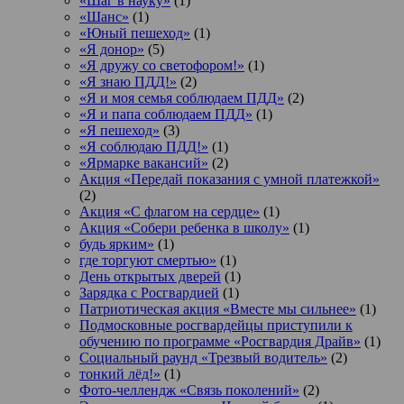
«Шаг в науку»
(1)
«Шанс»
(1)
«Юный пешеход»
(1)
«Я донор»
(5)
«Я дружу со светофором!»
(1)
«Я знаю ПДД!»
(2)
«Я и моя семья соблюдаем ПДД»
(2)
«Я и папа соблюдаем ПДД»
(1)
«Я пешеход»
(3)
«Я соблюдаю ПДД!»
(1)
«Ярмарке вакансий»
(2)
Акция «Передай показания с умной платежкой»
(2)
Акция «С флагом на сердце»
(1)
Акция «Собери ребенка в школу»
(1)
будь ярким»
(1)
где торгуют смертью»
(1)
День открытых дверей
(1)
Зарядка с Росгвардией
(1)
Патриотическая акция «Вместе мы сильнее»
(1)
Подмосковные росгвардейцы приступили к
обучению по программе «Росгвардия Драйв»
(1)
Социальный раунд «Трезвый водитель»
(2)
тонкий лёд!»
(1)
Фото-челлендж «Связь поколений»
(2)