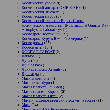
Космические уроки
(8)
Космический аппарат OSIRIS-REx
(1)
Космический диктант
(1)
Космический мусор
(3)
Космический телескоп Европейского
космического агентства «INTErnational Gamma-Ray
Astrophysics Laboratory»
(1)
Космодром Восточный
(27)
Космодром Куру в Южной Америке
(1)
Космодромы
(35)
Космонавты
(134)
КОСПАС-САРСАТ
(2)
Ланьюэ
(1)
Луна
(56)
Лунная база
(1)
Лунная миссия Artemis
(3)
Луноходы
(1)
Магнитное поле
(4)
Магнитные бури
(11)
Малая планета Ганимед
(1)
Малая планета Европа
(6)
Малая планета Титан
(2)
Малый исследовательский модуль «Рассвет»
(1)
Марс
(34)
Марсоход NASA Perseverance
(2)