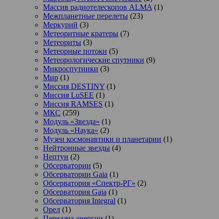
Массив радиотелескопов ALMA
(1)
Межпланетные перелеты
(23)
Меркурий
(3)
Метеоритные кратеры
(7)
Метеориты
(3)
Метеорные потоки
(5)
Метеорологические спутники
(9)
Микроспутники
(3)
Мир
(1)
Миссия DESTINY
(1)
Миссия LuSEE
(1)
Миссия RAMSES
(1)
МКС
(259)
Модуль «Звезда»
(1)
Модуль «Наука»
(2)
Музеи космонавтики и планетарии
(1)
Нейтронные звезды
(4)
Нептун
(2)
Обсерватории
(5)
Обсерватории Gaia
(1)
Обсерватория «Спектр-РГ»
(2)
Обсерватория Gaia
(1)
Обсерватория Integral
(1)
Орел
(1)
Передача энергии
(1)