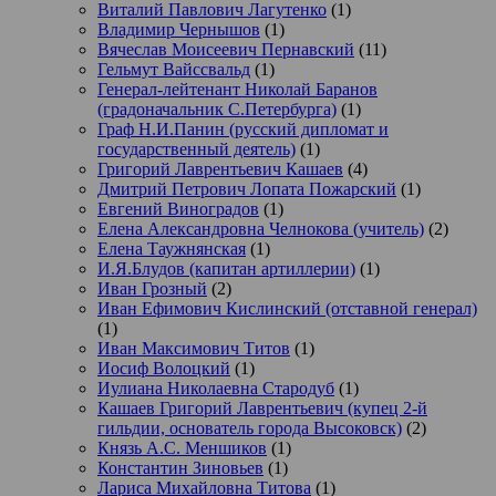
Виталий Павлович Лагутенко
(1)
Владимир Чернышов
(1)
Вячеслав Моисеевич Пернавский
(11)
Гельмут Вайссвальд
(1)
Генерал-лейтенант Николай Баранов
(градоначальник С.Петербурга)
(1)
Граф Н.И.Панин (русский дипломат и
государственный деятель)
(1)
Григорий Лаврентьевич Кашаев
(4)
Дмитрий Петрович Лопата Пожарский
(1)
Евгений Виноградов
(1)
Елена Александровна Челнокова (учитель)
(2)
Елена Таужнянская
(1)
И.Я.Блудов (капитан артиллерии)
(1)
Иван Грозный
(2)
Иван Ефимович Кислинский (отставной генерал)
(1)
Иван Максимович Титов
(1)
Иосиф Волоцкий
(1)
Иулиана Николаевна Стародуб
(1)
Кашаев Григорий Лаврентьевич (купец 2-й
гильдии, основатель города Высоковск)
(2)
Князь А.С. Меншиков
(1)
Константин Зиновьев
(1)
Лариса Михайловна Титова
(1)