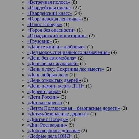
«Встречная полоса»
(8)
«Гвардейская смена»
(27)
«Гвардейский класс»
(24)
«Георгиевская ленточка»
(8)
«Голос Победы»
(1)
«Город без опасности»
(1)
«Гражданский мониторинг»
(2)
«Грузовик»
(5)
«Дарите книги с любовью»
(1)
«Дед мороз специального назначения»
(9)
«День без автомобиля»
(2)
«День белых журавлей»
(1)
«День в лесу. Сохраним лес вместе»
(2)
«День добрых дел»
(2)
«День открытых дверей»
(6)
«День памяти жертв ДТП»
(1)
«Дерево добра»
(4)
«Дети России»
(3)
«Детское кресло
(7)
«Детям Подмосковья – безопасные дороги»
(2)
«Детям-безопасные дороги!»
(1)
«Диктант Победы»
(3)
«Дни Росгвардии»
(9)
«Добрая дорога детства»
(2)
«Добрые дела ЮИД»
(1)