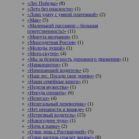
«Лес Победы»
(8)
«Лето без опасности»
(1)
«Лови удачу с умной платежкой»
(2)
«Мак»
(5)
«Маленький пассажир – большая
ответственность!»
(11)
«Минута молчания»
(1)
«Многодетная Россия»
(1)
«Молоды душой»
(1)
«Мото-скутер»
(4)
«Мы за безопасность дорожного движения»
(1)
«Наркопритон»
(3)
«Начинающий водитель»
(2)
«Наш лес. Посади свое дерево»
(5)
«Наши семейные книги»
(1)
«Неделя мужества»
(1)
«Некуда спешить»
(6)
«Нелегал»
(4)
«Нелегальный перевозчик»
(1)
«Нет ненависти и вражде»
(2)
«Нетрезвый водитель»
(15)
«Новогоднее чудо»
(1)
«Ночь в парке»
(2)
«Один день с Росгвардией»
(5)
«Один щелчок спасает жизнь!»
(8)