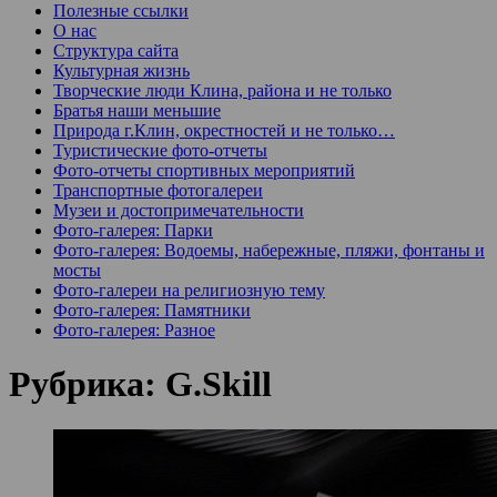
Полезные ссылки
О нас
Структура сайта
Культурная жизнь
Творческие люди Клина, района и не только
Братья наши меньшие
Природа г.Клин, окрестностей и не только…
Туристические фото-отчеты
Фото-отчеты спортивных мероприятий
Транспортные фотогалереи
Музеи и достопримечательности
Фото-галерея: Парки
Фото-галерея: Водоемы, набережные, пляжи, фонтаны и
мосты
Фото-галереи на религиозную тему
Фото-галерея: Памятники
Фото-галерея: Разное
Рубрика:
G.Skill