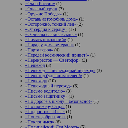
«Окна России»
(1)
«Опасный груз»
(3)
«Оружие Победы»
(1)
«Оставь автомобиль дома»
(1)
«Осторожно, тонкий лед»
(2)
«От сердца к сердцу»
(17)
«Отчизны славные сыны»
(1)
«Память поколений»
(1)
«Парад у дома ветерана»
(1)
«Парта героя»
(4)
«Передай космический привет!»
(1)
«Перекресток — Светофор»
(3)
«Пешеход
(3)
«Пешеход — пешеходный переход»
(3)
«Пешеход будь внимателен!»
(1)
«Пешеход»
(10)
«Пешеходный переход»
(6)
«Письмо водителю»
(3)
«Письмо защитнику»
(1)
«По дороге в школу – безопасно!»
(1)
«По примеру Отца»
(1)
«Подросток ‒ Игла»
(1)
«Поиск добрых дел»
(1)
«Поклонимся»
(6)
«Полицейский Дед Мороз»
(5)