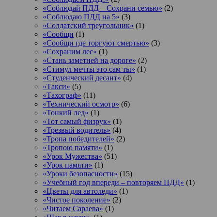
«Соблюдай ПДД – Сохрани семью»
(2)
«Соблюдаю ПДД на 5»
(3)
«Солдатский треугольник»
(1)
«Сообщи
(1)
«Сообщи где торгуют смертью»
(3)
«Сохраним лес»
(1)
«Стань заметней на дороге»
(2)
«Стимул мечты это сам ты»
(1)
«Студенческий десант»
(4)
«Такси»
(5)
«Тахограф»
(11)
«Технический осмотр»
(6)
«Тонкий лед»
(1)
«Тот самый физрук»
(1)
«Трезвый водитель»
(4)
«Тропа победителей»
(2)
«Тропою памяти»
(1)
«Урок Мужества»
(51)
«Урок памяти»
(1)
«Уроки безопасности»
(15)
«Учебный год впереди – повторяем ПДД»
(1)
«Цветы для автоледи»
(1)
«Чистое поколение»
(2)
«Читаем Сараева»
(1)