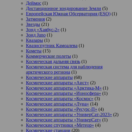
Деймос
(1)
Дистанционное зондирование Земли
(5)
Европейская Южная Обсерватория (ESO)
(1)
Затмения
(2)
Звезды
(21)
Зонд «Хаябус-2»
(1)
Зонд Juno
(1)
Квазары
(1)
Квазиспутник Камоалева
(1)
Кометы
(15)
Коммерческие полеты
(1)
Космическая дальняя связь
(1)
Космическая система для наблюдения
арктического региона
(1)
Космические аппараты
(68)
Космические аппараты «Аист»
(2)
Космические аппараты «Арктика-М»
(1)
Космические аппараты «Ионосфера»
(1)
Космические аппараты «Космос»
(3)
Космические аппараты «Луна»
(14)
Космические аппараты «Ресурс-П»
(4)
Космические аппараты «УниверСат-2023»
(2)
Космические аппараты «УниверСат»
(1)
Космические спутники «Метеор»
(4)
Космические станции
(20)