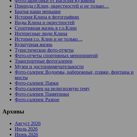
Фото-зарисовки от Василия Кузьмина
Природа г.Клин, окрестностей и не только…
Братья наши меньшие
История Клина в фотографиях
Виды Клина и окрестностей
Спортивная жизнь в г.о.Клин
Интересные люди Клина
История г.о. Клин и не только…
Культурная жизнь
Туристические фото-отчеты
Фото-отчеты спортивных мероприятий
Транспортные фотогалереи
Музеи и достопримечательности
Фото-галерея: Водоемы, набережные, пляжи, фонтаны и
мосты
Фото-галерея: Парки
Фото-галереи на религиозную тему
Фото-галерея: Памятники
Фото-галерея: Разное
Архивы
Август 2026
Июль 2026
Июнь 2026