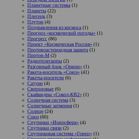
Планетные системы
(1)
Планеты
(22)
Плесецк
(3)
Плутон
(4)
Поздравления из космоса
(1)
Прогноз «космической погоды»
(1)
Прогресс
(86)
Проект «Космическая Россия»
(1)
Противоастероидная защита
(1)
Протон-М
(2)
Радиотелескопы
(2)
Разгонный блок «Орион»
(1)
Ракета-носитель «Союз»
(41)
Ракеты-носители
(6)
Сатурн
(4)
Сверхновые
(6)
Скафандры «Сокол-КВ2»
(1)
Солнечная система
(3)
Солнечные затмения
(1)
Солнце
(24)
Союз
(60)
Спутники «Ионосфера»
(4)
Спутники связи
(2)
Спутниковая система «Гонец»
(1)