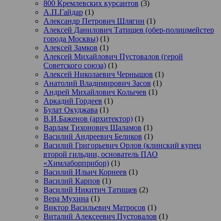
800 Кремлевских курсантов
(3)
А.П.Гайдар
(1)
Александр Петрович Шлягин
(1)
Алексей Данилович Татищев (обер-полицмейстер
города Москвы)
(1)
Алексей Замков
(1)
Алексей Михайлович Пустовалов (герой
Советского союза)
(1)
Алексей Николаевич Чернышов
(1)
Анатолий Владимирович Засов
(1)
Андрей Михайлович Колычев
(1)
Аркадий Гордеев
(1)
Булат Окуджава
(1)
В.И.Баженов (архитектор)
(1)
Варлам Тихонович Шаламов
(1)
Василий Андреевич Беликов
(1)
Василий Григорьевич Орлов (клинский купец
второй гильдии, основатель ПАО
«Химлаборприбор)
(1)
Василий Ильич Корнеев
(1)
Василий Карпов
(1)
Василий Никитич Татищев
(2)
Вера Мухина
(1)
Виктор Васильевич Матросов
(1)
Виталий Алексеевич Пустовалов
(1)