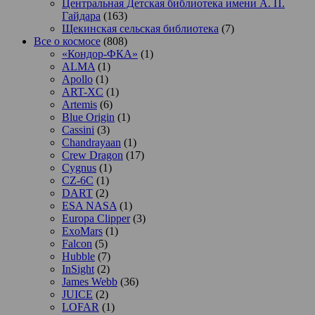
Центральная Детская библиотека имени А. П.
Гайдара
(163)
Щекинская сельская библиотека
(7)
Все о космосе
(808)
«Кондор-ФКА»
(1)
ALMA
(1)
Apollo
(1)
ART-XC
(1)
Artemis
(6)
Blue Origin
(1)
Cassini
(3)
Chandrayaan
(1)
Crew Dragon
(17)
Cygnus
(1)
CZ-6C
(1)
DART
(2)
ESA NASA
(1)
Europa Clipper
(3)
ExoMars
(1)
Falcon
(5)
Hubble
(7)
InSight
(2)
James Webb
(36)
JUICE
(2)
LOFAR
(1)