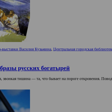
-выставки Василия Кузьмина
,
Центральная городская библиотек
бразы русских богатырей
я, звонкая тишина — та, что бывает на пороге откровения. Пово