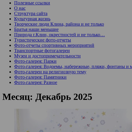
Полезные ссылки
О нас
Структура сайта
Культурная жизнь
Творческие люди Клина, района и не только
Братья наши меньшие
Природа г.Клин, окрестностей и не только…
Туристические фото-отчеты
Фото-отчеты спортивных мероприятий
Транспортные фотогалереи
Музеи и достопримечательности
Фото-галерея: Парки
Фото-галерея: Водоемы, набережные, пляжи, фонтаны и 
Фото-галереи на религиозную тему
Фото-галерея: Памятники
Фото-галерея: Разное
Месяц:
Декабрь 2025