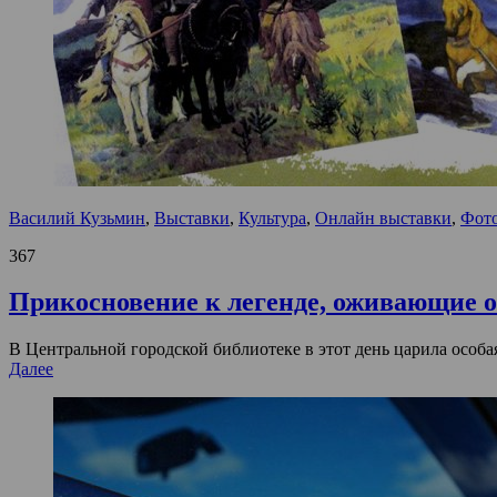
Василий Кузьмин
,
Выставки
,
Культура
,
Онлайн выставки
,
Фото
367
Прикосновение к легенде, оживающие о
В Центральной городской библиотеке в этот день царила особа
Далее