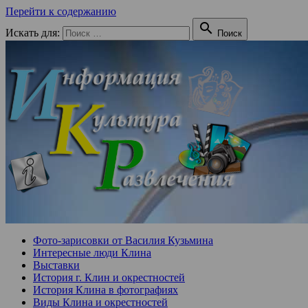
Перейти к содержанию

Искать для:
Поиск
Фото-зарисовки от Василия Кузьмина
Интересные люди Клина
Выставки
История г. Клин и окрестностей
История Клина в фотографиях
Виды Клина и окрестностей