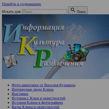
Перейти к содержанию

Искать для:
Поиск
Фото-зарисовки от Василия Кузьмина
Интересные люди Клина
Выставки
История г. Клин и окрестностей
История Клина в фотографиях
Виды Клина и окрестностей