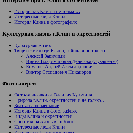
Интерсное про г. Клин и его жителей
История г.о. Клин и не только…
Интересные люди Клина
История Клина в фотографиях
Культурная жизнь г.Клин и окрестностей
Культурная жизнь
Творческие люди Клина, района и не только
Алексей Заричный
Ирина Владимировна Деньгова (Лукашенко)
Комаров Андрей Александрович
Виктор Степанович Никаноров
Фотогалереи
Фото-зарисовки от Василия Кузьмина
Природа г.Клин, окрестностей и не только…
Братья наши меньшие
История Клина в фотографиях
Виды Клина и окрестностей
Спортивная жизнь в г.о.Клин
Интересные люди Клина
История г.о. Клин и не только…