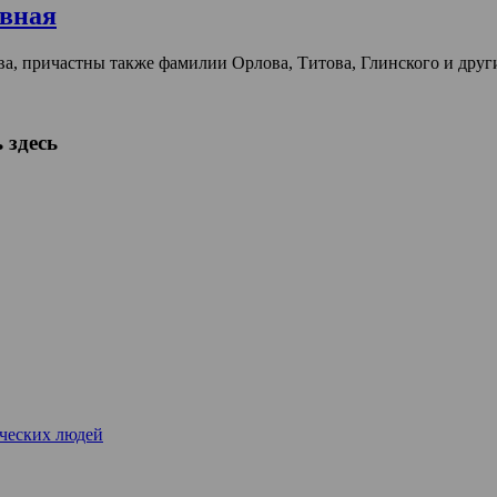
овная
ва, причастны также фамилии Орлова, Титова, Глинского и дру
 здесь
рческих людей