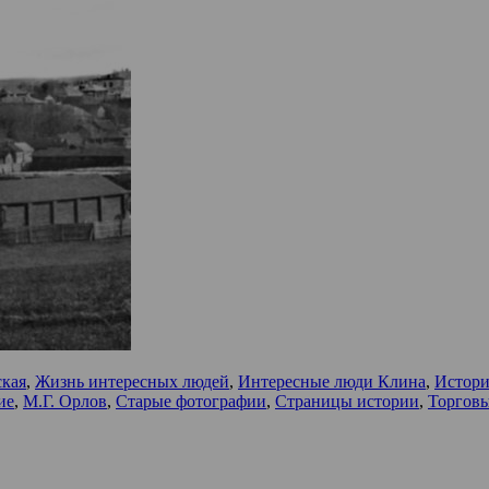
ская
,
Жизнь интересных людей
,
Интересные люди Клина
,
Истори
ие
,
М.Г. Орлов
,
Старые фотографии
,
Страницы истории
,
Торгов