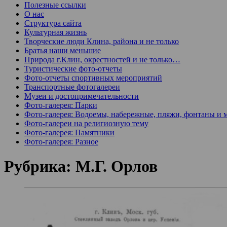
Полезные ссылки
О нас
Структура сайта
Культурная жизнь
Творческие люди Клина, района и не только
Братья наши меньшие
Природа г.Клин, окрестностей и не только…
Туристические фото-отчеты
Фото-отчеты спортивных мероприятий
Транспортные фотогалереи
Музеи и достопримечательности
Фото-галерея: Парки
Фото-галерея: Водоемы, набережные, пляжи, фонтаны и 
Фото-галереи на религиозную тему
Фото-галерея: Памятники
Фото-галерея: Разное
Рубрика:
М.Г. Орлов