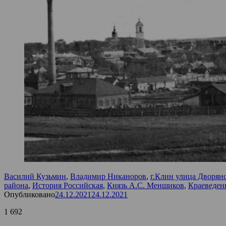
Василий Кузьмин
,
Владимир Никаноров
,
г.Клин улица Дворян
района
,
История Российская
,
Князь А.С. Меншиков
,
Краеведен
Опубликовано
24.12.2021
24.12.2021
1 692