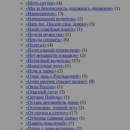
«Мото-скутер»
(4)
«Мы за безопасность дорожного движения»
(1)
«Наркопритон»
(3)
«Начинающий водитель»
(2)
«Наш лес. Посади свое дерево»
(5)
«Наши семейные книги»
(1)
«Неделя мужества»
(1)
«Некуда спешить»
(6)
«Нелегал»
(4)
«Нелегальный перевозчик»
(1)
«Нет ненависти и вражде»
(2)
«Нетрезвый водитель»
(15)
«Новогоднее чудо»
(1)
«Ночь в парке»
(2)
«Один день с Росгвардией»
(5)
«Один щелчок спасает жизнь!»
(8)
«Окна России»
(1)
«Опасный груз»
(3)
«Оружие Победы»
(1)
«Оставь автомобиль дома»
(1)
«Осторожно, тонкий лед»
(2)
«От сердца к сердцу»
(17)
«Отчизны славные сыны»
(1)
«Память поколений»
(1)
«Парад у дома ветерана»
(1)