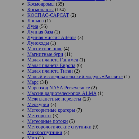
Космодромы
(35)
Космонавты
(134)
КОСПАС-САРСАТ
(2)
Ланьюэ
(1)
Луна
(56)
Лунная база
(1)
Лунная миссия Artemis
(3)
Луноходы
(1)
Магнитное поле
(4)
Магнитные бури
(11)
Малая планета Ганимед
(1)
Малая планета Европа
(6)
Малая планета Титан
(2)
Малый исследовательский модуль «Рассвет»
(1)
Марс
(34)
Марсоход NASA Perseverance
(2)
Массив радиотелескопов ALMA
(1)
Межпланетные перелеты
(23)
Меркурий
(3)
Метеоритные кратеры
(7)
Метеориты
(3)
Метеорные потоки
(5)
Метеорологические спутники
(9)
Микроспутники
(3)
Мир
(1)