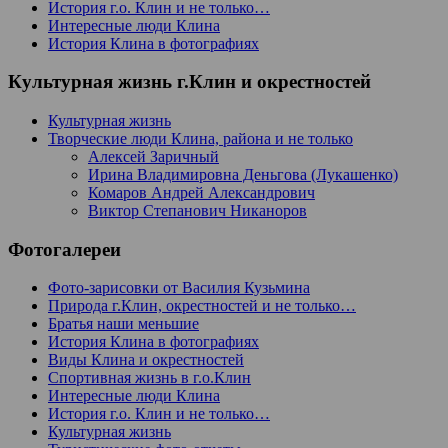
История г.о. Клин и не только…
Интересные люди Клина
История Клина в фотографиях
Культурная жизнь г.Клин и окрестностей
Культурная жизнь
Творческие люди Клина, района и не только
Алексей Заричный
Ирина Владимировна Деньгова (Лукашенко)
Комаров Андрей Александрович
Виктор Степанович Никаноров
Фотогалереи
Фото-зарисовки от Василия Кузьмина
Природа г.Клин, окрестностей и не только…
Братья наши меньшие
История Клина в фотографиях
Виды Клина и окрестностей
Спортивная жизнь в г.о.Клин
Интересные люди Клина
История г.о. Клин и не только…
Культурная жизнь