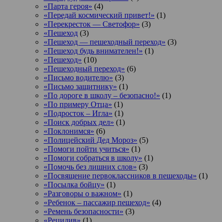
«Парта героя»
(4)
«Передай космический привет!»
(1)
«Перекресток — Светофор»
(3)
«Пешеход
(3)
«Пешеход — пешеходный переход»
(3)
«Пешеход будь внимателен!»
(1)
«Пешеход»
(10)
«Пешеходный переход»
(6)
«Письмо водителю»
(3)
«Письмо защитнику»
(1)
«По дороге в школу – безопасно!»
(1)
«По примеру Отца»
(1)
«Подросток ‒ Игла»
(1)
«Поиск добрых дел»
(1)
«Поклонимся»
(6)
«Полицейский Дед Мороз»
(5)
«Помоги пойти учиться»
(1)
«Помоги собраться в школу»
(1)
«Помочь без лишних слов»
(3)
«Посвящение первоклассников в пешеходы»
(1)
«Посылка бойцу»
(1)
«Разговоры о важном»
(1)
«Ребенок – пассажир пешеход»
(4)
«Ремень безопасности»
(3)
«Рецидив»
(1)