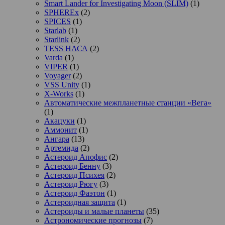
Smart Lander for Investigating Moon (SLIM)
(1)
SPHEREx
(2)
SPICES
(1)
Starlab
(1)
Starlink
(2)
TESS НАСА
(2)
Varda
(1)
VIPER
(1)
Voyager
(2)
VSS Unity
(1)
X-Works
(1)
Автоматические межпланетные станции «Вега»
(1)
Акацуки
(1)
Аммонит
(1)
Ангара
(13)
Артемида
(2)
Астероид Апофис
(2)
Астероид Бенну
(3)
Астероид Психея
(2)
Астероид Рюгу
(3)
Астероид Фаэтон
(1)
Астероидная защита
(1)
Астероиды и малые планеты
(35)
Астрономические прогнозы
(7)