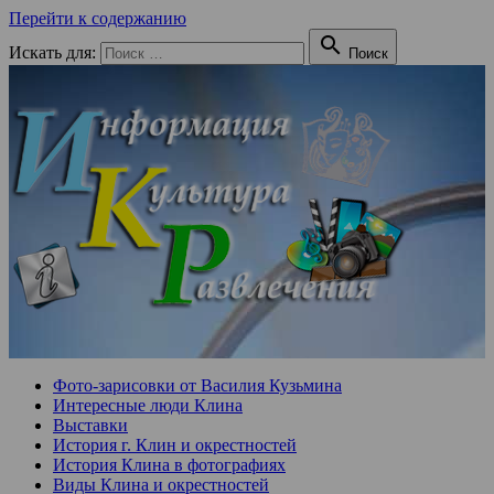
Перейти к содержанию

Искать для:
Поиск
Фото-зарисовки от Василия Кузьмина
Интересные люди Клина
Выставки
История г. Клин и окрестностей
История Клина в фотографиях
Виды Клина и окрестностей