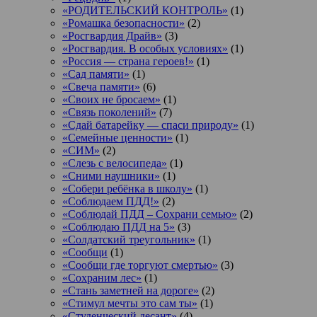
«РОДИТЕЛЬСКИЙ КОНТРОЛЬ»
(1)
«Ромашка безопасности»
(2)
«Росгвардия Драйв»
(3)
«Росгвардия. В особых условиях»
(1)
«Россия — страна героев!»
(1)
«Сад памяти»
(1)
«Свеча памяти»
(6)
«Своих не бросаем»
(1)
«Связь поколений»
(7)
«Сдай батарейку — спаси природу»
(1)
«Семейные ценности»
(1)
«СИМ»
(2)
«Слезь с велосипеда»
(1)
«Сними наушники»
(1)
«Собери ребёнка в школу»
(1)
«Соблюдаем ПДД!»
(2)
«Соблюдай ПДД – Сохрани семью»
(2)
«Соблюдаю ПДД на 5»
(3)
«Солдатский треугольник»
(1)
«Сообщи
(1)
«Сообщи где торгуют смертью»
(3)
«Сохраним лес»
(1)
«Стань заметней на дороге»
(2)
«Стимул мечты это сам ты»
(1)
«Студенческий десант»
(4)