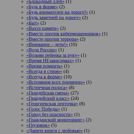
«Блокадный хлеб»
(1)
«Будь в форме»
(2)
«Будь внимателен на дороге!»
(1)
«Будь заметней на дороге»
(2)
«Быт»
(2)
«Вахта памяти»
(2)
«Вместе против кибермошенников»
(1)
«Вместе против террора»
(2)
«Внимание – дети!»
(10)
«Вода России»
(1)
«Возьми ребенка за руку»
(1)
«Время НЕзависимых»
(1)
«Время помнить»
(1)
«Всегда в строю»
(4)
«Всегда в форме»
(10)
«Вспомним всех поименно»
(1)
«Встречная полоса»
(8)
«Гвардейская смена»
(27)
«Гвардейский класс»
(24)
«Георгиевская ленточка»
(8)
«Голос Победы»
(1)
«Город без опасности»
(1)
«Гражданский мониторинг»
(2)
«Грузовик»
(5)
«Дарите книги с любовью»
(1)