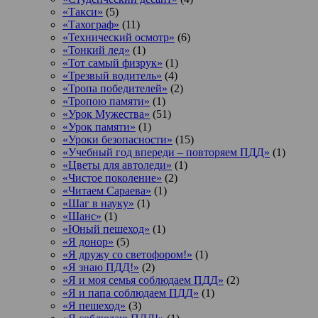
«Такси»
(5)
«Тахограф»
(11)
«Технический осмотр»
(6)
«Тонкий лед»
(1)
«Тот самый физрук»
(1)
«Трезвый водитель»
(4)
«Тропа победителей»
(2)
«Тропою памяти»
(1)
«Урок Мужества»
(51)
«Урок памяти»
(1)
«Уроки безопасности»
(15)
«Учебный год впереди – повторяем ПДД»
(1)
«Цветы для автоледи»
(1)
«Чистое поколение»
(2)
«Читаем Сараева»
(1)
«Шаг в науку»
(1)
«Шанс»
(1)
«Юный пешеход»
(1)
«Я донор»
(5)
«Я дружу со светофором!»
(1)
«Я знаю ПДД!»
(2)
«Я и моя семья соблюдаем ПДД»
(2)
«Я и папа соблюдаем ПДД»
(1)
«Я пешеход»
(3)