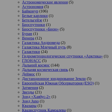
Астрономические явления
(5)
Астрономия
(5)
Байконур
(106)
Белые карлики
(1)
Бетельгейзе
(1)
Биоспутники
(1)
Биоспутники «Бион»
(5)
Буран
(1)
Венера
(12)
Галактика Андромеда
(2)
Галактика Млечный путь
(8)
Галактики
(24)
Гидрометеорологические спутники «Арктика»
(1)
ГЛОНАСС
(5)
Дальний космос
(144)
Дальняя космическая связь
(3)
Деймос
(1)
Дистанционное зондирование Земли
(5)
Европейская Южная Обсерватория (ESO)
(1)
Затмения
(2)
Звезды
(21)
Зонд «Хаябус-2»
(1)
Зонд Juno
(1)
Квазары
(1)
Квазиспутник Камоалева
(1)