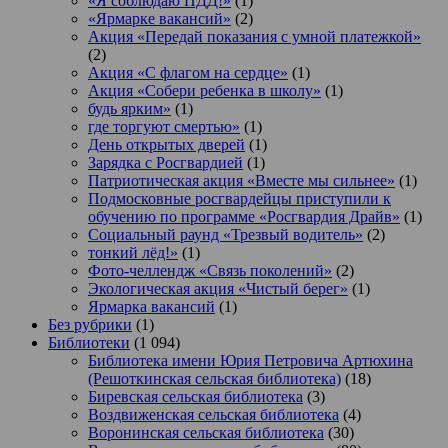
«Я соблюдаю ПДД!»
(1)
«Ярмарке вакансий»
(2)
Акция «Передай показания с умной платежкой»
(2)
Акция «С флагом на сердце»
(1)
Акция «Собери ребенка в школу»
(1)
будь ярким»
(1)
где торгуют смертью»
(1)
День открытых дверей
(1)
Зарядка с Росгвардией
(1)
Патриотическая акция «Вместе мы сильнее»
(1)
Подмосковные росгвардейцы приступили к
обучению по программе «Росгвардия Драйв»
(1)
Социальный раунд «Трезвый водитель»
(2)
тонкий лёд!»
(1)
Фото-челлендж «Связь поколений»
(2)
Экологическая акция «Чистый берег»
(1)
Ярмарка вакансий
(1)
Без рубрики
(1)
Библиотеки
(1 094)
Библиотека имени Юрия Петровича Артюхина
(Решоткинская сельская библиотека)
(18)
Биревская сельская библиотека
(3)
Воздвиженская сельская библиотека
(4)
Воронинская сельская библиотека
(30)