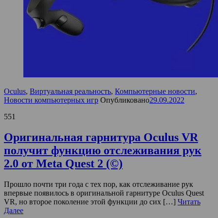
Oculus
,
Виртуальная реальность
,
Компьютерные новости
,
Новости компьютерных игр
Опубликовано
29.09.2022
551
Оригинальная гарнитура Oculus VR
получит функцию отслеживания рук
2.0 от Meta Quest 2 (©)
Прошло почти три года с тех пор, как отслеживание рук
впервые появилось в оригинальной гарнитуре Oculus Quest
VR, но второе поколение этой функции до сих […]
Читать
Далее