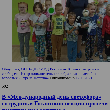
Общество
,
ОГИБДД ОМВД России по Клинскому району
сообщает
,
Центр дополнительного образования детей и
взрослых «Страна Детства»
Опубликовано
05.08.2021
502
В «Международный день светофора»
сотрудники Госавтоинспекции провели
тематическое занятие с