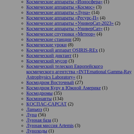
Космические аппараты «Ионосфера»
(1)
Космические аппараты «Космос»
(3)
Космические аппараты «Луна»
(14)
Космические аппараты «Ресурс-П»
(4)
Космические аппараты «УниверСат-2023»
(2)
Космические аппараты «УниверСат»
(1)
Космические спутники «Метеор»
(4)
Космические станции
(20)
Космические уроки
(8)
Космический аппарат OSIRIS-REx
(1)
Космический диктант
(1)
Космический мусор
(3)
Космический телескоп Европейского
космического агентства «INTErnational Gamma-Ray
Astrophysics Laboratory»
(1)
Космодром Восточный
(27)
Космодром Куру в Южной Америке
(1)
Космодромы
(35)
Космонавты
(134)
КОСПАС-САРСАТ
(2)
Ланьюэ
(1)
Луна
(56)
Лунная база
(1)
Лунная миссия Artemis
(3)
Луноходы
(1)