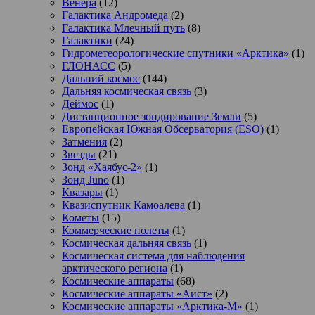
Венера
(12)
Галактика Андромеда
(2)
Галактика Млечный путь
(8)
Галактики
(24)
Гидрометеорологические спутники «Арктика»
(1)
ГЛОНАСС
(5)
Дальний космос
(144)
Дальняя космическая связь
(3)
Деймос
(1)
Дистанционное зондирование Земли
(5)
Европейская Южная Обсерватория (ESO)
(1)
Затмения
(2)
Звезды
(21)
Зонд «Хаябус-2»
(1)
Зонд Juno
(1)
Квазары
(1)
Квазиспутник Камоалева
(1)
Кометы
(15)
Коммерческие полеты
(1)
Космическая дальняя связь
(1)
Космическая система для наблюдения
арктического региона
(1)
Космические аппараты
(68)
Космические аппараты «Аист»
(2)
Космические аппараты «Арктика-М»
(1)