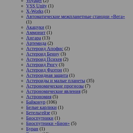
Voyager
(2)
VSS Unity
(1)
X-Works
(1)
Автоматические межпланетные станции «Вега»
(1)
Акацуки
(1)
Аммонит
(1)
Ангара
(13)
Артемида
(2)
Астероид Апофис
(2)
Астероид Бенну
(3)
Астероид Психея
(2)
Астероид Рюгу
(3)
Астероид Фаэтон
(1)
Астероидная защита
(1)
Астероиды и малые планеты
(35)
Астрономические прогнозы
(7)
Астрономические явления
(5)
Астрономия
(5)
Байконур
(106)
Белые карлики
(1)
Бетельгейзе
(1)
Биоспутники
(1)
Биоспутники «Бион»
(5)
Буран
(1)