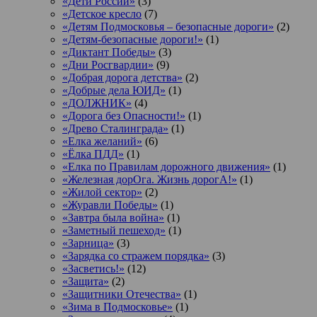
«Дети России»
(3)
«Детское кресло
(7)
«Детям Подмосковья – безопасные дороги»
(2)
«Детям-безопасные дороги!»
(1)
«Диктант Победы»
(3)
«Дни Росгвардии»
(9)
«Добрая дорога детства»
(2)
«Добрые дела ЮИД»
(1)
«ДОЛЖНИК»
(4)
«Дорога без Опасности!»
(1)
«Древо Сталинграда»
(1)
«Елка желаний»
(6)
«Ёлка ПДД»
(1)
«Елка по Правилам дорожного движения»
(1)
«Железная дорОга. Жизнь дорогА!»
(1)
«Жилой сектор»
(2)
«Журавли Победы»
(1)
«Завтра была война»
(1)
«Заметный пешеход»
(1)
«Зарница»
(3)
«Зарядка со стражем порядка»
(3)
«Засветись!»
(12)
«Защита»
(2)
«Защитники Отечества»
(1)
«Зима в Подмосковье»
(1)