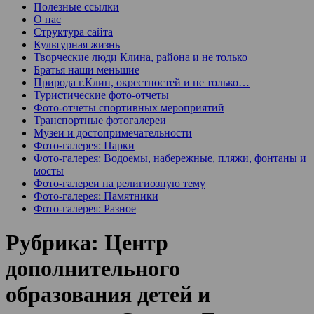
Полезные ссылки
О нас
Структура сайта
Культурная жизнь
Творческие люди Клина, района и не только
Братья наши меньшие
Природа г.Клин, окрестностей и не только…
Туристические фото-отчеты
Фото-отчеты спортивных мероприятий
Транспортные фотогалереи
Музеи и достопримечательности
Фото-галерея: Парки
Фото-галерея: Водоемы, набережные, пляжи, фонтаны и
мосты
Фото-галереи на религиозную тему
Фото-галерея: Памятники
Фото-галерея: Разное
Рубрика:
Центр
дополнительного
образования детей и