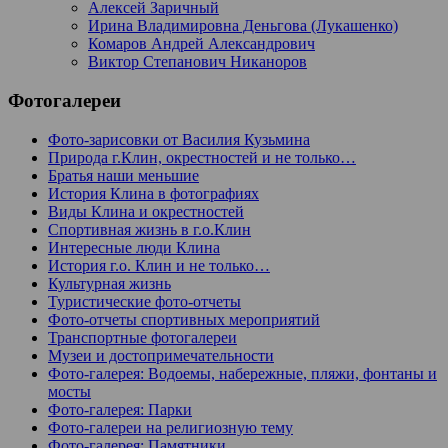
Алексей Заричный
Ирина Владимировна Деньгова (Лукашенко)
Комаров Андрей Александрович
Виктор Степанович Никаноров
Фотогалереи
Фото-зарисовки от Василия Кузьмина
Природа г.Клин, окрестностей и не только…
Братья наши меньшие
История Клина в фотографиях
Виды Клина и окрестностей
Спортивная жизнь в г.о.Клин
Интересные люди Клина
История г.о. Клин и не только…
Культурная жизнь
Туристические фото-отчеты
Фото-отчеты спортивных мероприятий
Транспортные фотогалереи
Музеи и достопримечательности
Фото-галерея: Водоемы, набережные, пляжи, фонтаны и
мосты
Фото-галерея: Парки
Фото-галереи на религиозную тему
Фото-галерея: Памятники