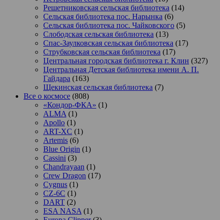
Решетниковская сельская библиотека
(14)
Сельская библиотека пос. Нарынка
(6)
Сельская библиотека пос. Чайковского
(5)
Слободская сельская библиотека
(13)
Спас-Заулковская сельская библиотека
(17)
Струбковская сельская библиотека
(17)
Центральная городская библиотека г. Клин
(327)
Центральная Детская библиотека имени А. П.
Гайдара
(163)
Щекинская сельская библиотека
(7)
Все о космосе
(808)
«Кондор-ФКА»
(1)
ALMA
(1)
Apollo
(1)
ART-XC
(1)
Artemis
(6)
Blue Origin
(1)
Cassini
(3)
Chandrayaan
(1)
Crew Dragon
(17)
Cygnus
(1)
CZ-6C
(1)
DART
(2)
ESA NASA
(1)
Europa Clipper
(3)