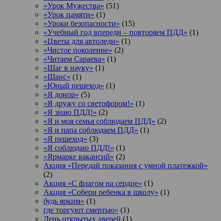
«Урок Мужества»
(51)
«Урок памяти»
(1)
«Уроки безопасности»
(15)
«Учебный год впереди – повторяем ПДД»
(1)
«Цветы для автоледи»
(1)
«Чистое поколение»
(2)
«Читаем Сараева»
(1)
«Шаг в науку»
(1)
«Шанс»
(1)
«Юный пешеход»
(1)
«Я донор»
(5)
«Я дружу со светофором!»
(1)
«Я знаю ПДД!»
(2)
«Я и моя семья соблюдаем ПДД»
(2)
«Я и папа соблюдаем ПДД»
(1)
«Я пешеход»
(3)
«Я соблюдаю ПДД!»
(1)
«Ярмарке вакансий»
(2)
Акция «Передай показания с умной платежкой»
(2)
Акция «С флагом на сердце»
(1)
Акция «Собери ребенка в школу»
(1)
будь ярким»
(1)
где торгуют смертью»
(1)
День открытых дверей
(1)