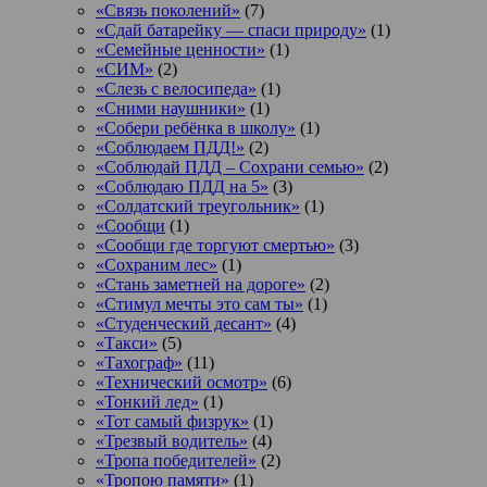
«Связь поколений»
(7)
«Сдай батарейку — спаси природу»
(1)
«Семейные ценности»
(1)
«СИМ»
(2)
«Слезь с велосипеда»
(1)
«Сними наушники»
(1)
«Собери ребёнка в школу»
(1)
«Соблюдаем ПДД!»
(2)
«Соблюдай ПДД – Сохрани семью»
(2)
«Соблюдаю ПДД на 5»
(3)
«Солдатский треугольник»
(1)
«Сообщи
(1)
«Сообщи где торгуют смертью»
(3)
«Сохраним лес»
(1)
«Стань заметней на дороге»
(2)
«Стимул мечты это сам ты»
(1)
«Студенческий десант»
(4)
«Такси»
(5)
«Тахограф»
(11)
«Технический осмотр»
(6)
«Тонкий лед»
(1)
«Тот самый физрук»
(1)
«Трезвый водитель»
(4)
«Тропа победителей»
(2)
«Тропою памяти»
(1)