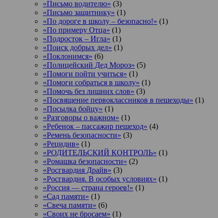
«Письмо водителю»
(3)
«Письмо защитнику»
(1)
«По дороге в школу – безопасно!»
(1)
«По примеру Отца»
(1)
«Подросток ‒ Игла»
(1)
«Поиск добрых дел»
(1)
«Поклонимся»
(6)
«Полицейский Дед Мороз»
(5)
«Помоги пойти учиться»
(1)
«Помоги собраться в школу»
(1)
«Помочь без лишних слов»
(3)
«Посвящение первоклассников в пешеходы»
(1)
«Посылка бойцу»
(1)
«Разговоры о важном»
(1)
«Ребенок – пассажир пешеход»
(4)
«Ремень безопасности»
(3)
«Рецидив»
(1)
«РОДИТЕЛЬСКИЙ КОНТРОЛЬ»
(1)
«Ромашка безопасности»
(2)
«Росгвардия Драйв»
(3)
«Росгвардия. В особых условиях»
(1)
«Россия — страна героев!»
(1)
«Сад памяти»
(1)
«Свеча памяти»
(6)
«Своих не бросаем»
(1)