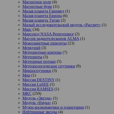
Магнитное поле
(4)
Магнитные бури
(11)
Малая планета Ганимед
(1)
Малая планета Европа
(6)
Малая планета Титан
(2)
Малый исследовательский модуль «Рассвет»
(1)
Марс
(34)
Марсоход NASA Perseverance
(2)
Массив радиотелескопов ALMA
(1)
Межпланетные перелеты
(23)
Меркурий
(3)
Метеоритные кратеры
(7)
Метеориты
(3)
Метеорные потоки
(5)
Метеорологические спутники
(9)
Микроспутники
(3)
Мир
(1)
Миссия DESTINY
(1)
Миссия LuSEE
(1)
Миссия RAMSES
(1)
МКС
(259)
Модуль «Звезда»
(1)
Модуль «Наука»
(2)
Музеи космонавтики и планетарии
(1)
Нейтронные звезды
(4)