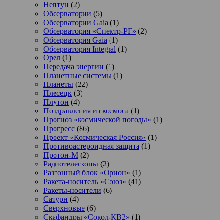
Нептун
(2)
Обсерватории
(5)
Обсерватории Gaia
(1)
Обсерватория «Спектр-РГ»
(2)
Обсерватория Gaia
(1)
Обсерватория Integral
(1)
Орел
(1)
Передача энергии
(1)
Планетные системы
(1)
Планеты
(22)
Плесецк
(3)
Плутон
(4)
Поздравления из космоса
(1)
Прогноз «космической погоды»
(1)
Прогресс
(86)
Проект «Космическая Россия»
(1)
Противоастероидная защита
(1)
Протон-М
(2)
Радиотелескопы
(2)
Разгонный блок «Орион»
(1)
Ракета-носитель «Союз»
(41)
Ракеты-носители
(6)
Сатурн
(4)
Сверхновые
(6)
Скафандры «Сокол-КВ2»
(1)