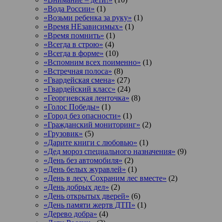
«Вода России»
(1)
«Возьми ребенка за руку»
(1)
«Время НЕзависимых»
(1)
«Время помнить»
(1)
«Всегда в строю»
(4)
«Всегда в форме»
(10)
«Вспомним всех поименно»
(1)
«Встречная полоса»
(8)
«Гвардейская смена»
(27)
«Гвардейский класс»
(24)
«Георгиевская ленточка»
(8)
«Голос Победы»
(1)
«Город без опасности»
(1)
«Гражданский мониторинг»
(2)
«Грузовик»
(5)
«Дарите книги с любовью»
(1)
«Дед мороз специального назначения»
(9)
«День без автомобиля»
(2)
«День белых журавлей»
(1)
«День в лесу. Сохраним лес вместе»
(2)
«День добрых дел»
(2)
«День открытых дверей»
(6)
«День памяти жертв ДТП»
(1)
«Дерево добра»
(4)