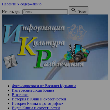
Перейти к содержанию

Искать для:
Поиск
Фото-зарисовки от Василия Кузьмина
Интересные люди Клина
Выставки
История г. Клин и окрестностей
История Клина в фотографиях
Виды Клина и окрестностей