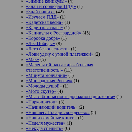
«Зимние каникулы»
(4)
«Знай и соблюдай ПДД»
(1)
«Знай наших»
(42)
«Изучаем ПДД»
(1)
«Кадетская весна»
(1)
«Кадетская слава»
(1)
«Каникулы с Росгвардией»
(45)
«Коробка добра»
(1)
«Лес Победы»
(8)
«Лето без опасности»
(1)
«Лови удачу с умной платежкой»
(2)
«Мак»
(5)
«Маленький пассажир – большая
ответственность!»
(11)
«Минута молчания»
(1)
«Многодетная Россия»
(1)
«Молоды душой»
(1)
«Мото-скутер»
(4)
«Мы за безопасность дорожного движения»
(1)
«Наркопритон»
(3)
«Начинающий водитель»
(2)
«Наш лес. Посади свое дерево»
(5)
«Наши семейные книги»
(1)
«Неделя мужества»
(1)
«Некуда спешить»
(6)