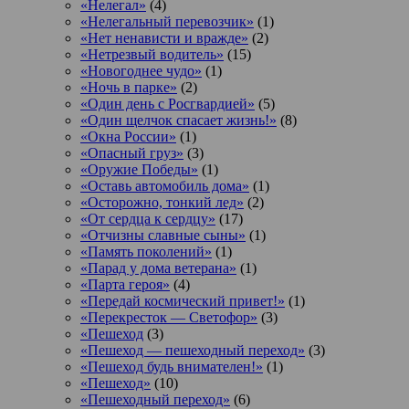
«Нелегал»
(4)
«Нелегальный перевозчик»
(1)
«Нет ненависти и вражде»
(2)
«Нетрезвый водитель»
(15)
«Новогоднее чудо»
(1)
«Ночь в парке»
(2)
«Один день с Росгвардией»
(5)
«Один щелчок спасает жизнь!»
(8)
«Окна России»
(1)
«Опасный груз»
(3)
«Оружие Победы»
(1)
«Оставь автомобиль дома»
(1)
«Осторожно, тонкий лед»
(2)
«От сердца к сердцу»
(17)
«Отчизны славные сыны»
(1)
«Память поколений»
(1)
«Парад у дома ветерана»
(1)
«Парта героя»
(4)
«Передай космический привет!»
(1)
«Перекресток — Светофор»
(3)
«Пешеход
(3)
«Пешеход — пешеходный переход»
(3)
«Пешеход будь внимателен!»
(1)
«Пешеход»
(10)
«Пешеходный переход»
(6)