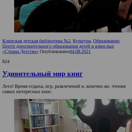
Клинская детская библиотека №2
,
Культура
,
Образование
,
Центр дополнительного образования детей и взрослых
«Страна Детства»
Опубликовано
04.08.2021
824
Удивительный мир книг
Лето! Время отдыха, игр, развлечений и, конечно же, чтения
самых интересных книг.