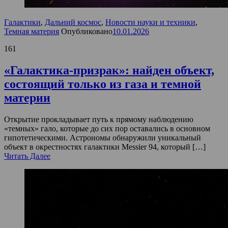
Галактики
,
Дальний космос
,
Новости науки и техники
,
Темная материя
Опубликовано
10.01.2026
161
«Галактика-призрак»: найден объект,
состоящий только из газа и темной
материи
Открытие прокладывает путь к прямому наблюдению
«темных» гало, которые до сих пор оставались в основном
гипотетическими. Астрономы обнаружили уникальный
объект в окрестностях галактики Messier 94, который […]
Читать Далее