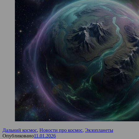
Дальний космос
,
Новости про космос
,
Экзопланеты
Опубликовано
11.01.2026