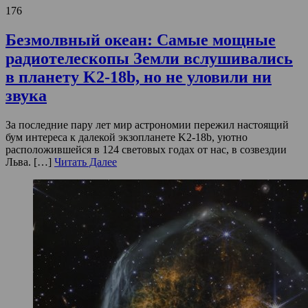
176
Безмолвный океан: Самые мощные
радиотелескопы Земли вслушивались
в планету K2-18b, но не уловили ни
звука
За последние пару лет мир астрономии пережил настоящий
бум интереса к далекой экзопланете K2-18b, уютно
расположившейся в 124 световых годах от нас, в созвездии
Льва. […]
Читать Далее