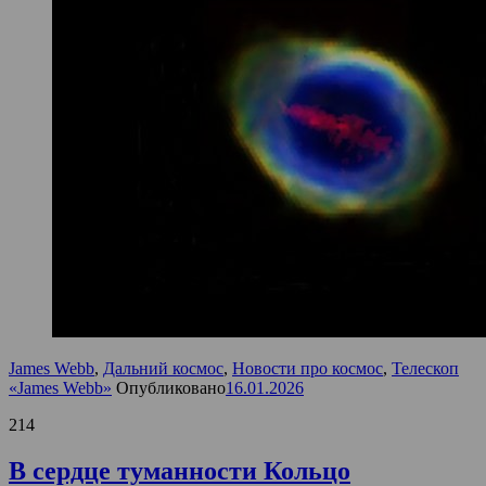
James Webb
,
Дальний космос
,
Новости про космос
,
Телескоп
«James Webb»
Опубликовано
16.01.2026
214
В сердце туманности Кольцо