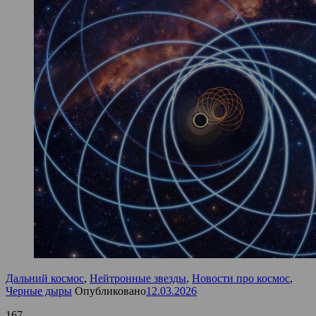
Дальний космос
,
Нейтронные звезды
,
Новости про космос
,
Черные дыры
Опубликовано
12.03.2026
167