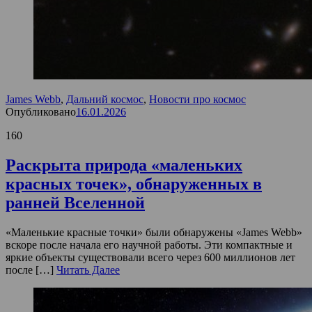
James Webb
,
Дальний космос
,
Новости про космос
Опубликовано
16.01.2026
160
Раскрыта природа «маленьких
красных точек», обнаруженных в
ранней Вселенной
«Маленькие красные точки» были обнаружены «James Webb»
вскоре после начала его научной работы. Эти компактные и
яркие объекты существовали всего через 600 миллионов лет
после […]
Читать Далее