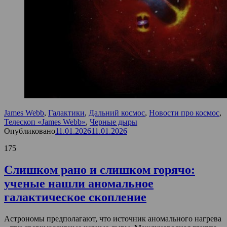
James Webb
,
Галактики
,
Дальний космос
,
Новости про космос
,
Телескоп «James Webb»
,
Черные дыры
Опубликовано
11.01.2026
11.01.2026
175
Слишком рано и слишком горячо:
ученые нашли аномальное
галактическое скопление
Астрономы предполагают, что источник аномального нагрева