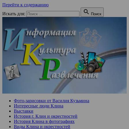
Перейти к содержанию

Искать для:
Поиск
Фото-зарисовки от Василия Кузьмина
Интересные люди Клина
Выставки
История г. Клин и окрестностей
История Клина в фотографиях
Виды Клина и окрестностей