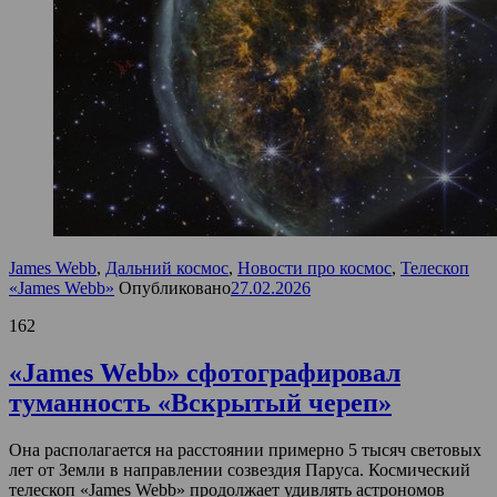
James Webb
,
Дальний космос
,
Новости про космос
,
Телескоп
«James Webb»
Опубликовано
27.02.2026
162
«James Webb» сфотографировал
туманность «Вскрытый череп»
Она располагается на расстоянии примерно 5 тысяч световых
лет от Земли в направлении созвездия Паруса. Космический
телескоп «James Webb» продолжает удивлять астрономов