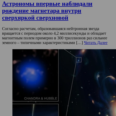
Астрономы впервые наблюдали
рождение магнетара внутри
сверхяркой сверхновой
Согласно расчетам, образовавшаяся нейтронная звезда
вращается с периодом около 4,2 миллисекунды и обладает
магнитным полем примерно в 300 триллионов раз сильнее
земного – типичными характеристиками […]
Читать Далее