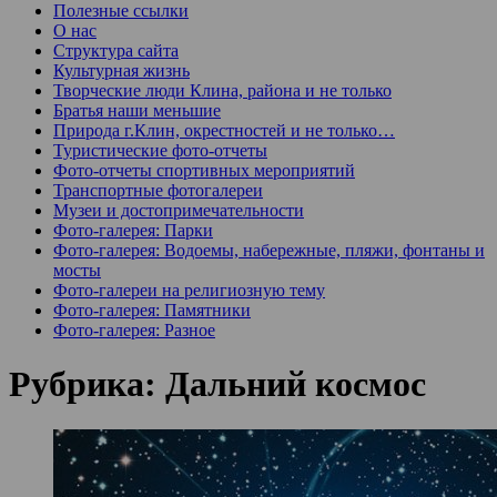
Полезные ссылки
О нас
Структура сайта
Культурная жизнь
Творческие люди Клина, района и не только
Братья наши меньшие
Природа г.Клин, окрестностей и не только…
Туристические фото-отчеты
Фото-отчеты спортивных мероприятий
Транспортные фотогалереи
Музеи и достопримечательности
Фото-галерея: Парки
Фото-галерея: Водоемы, набережные, пляжи, фонтаны и
мосты
Фото-галереи на религиозную тему
Фото-галерея: Памятники
Фото-галерея: Разное
Рубрика:
Дальний космос