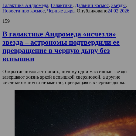
Галактика Андромеда
,
Галактики
,
Дальний космос
,
Звезды
,
Новости про космос
,
Черные дыры
Опубликовано
24.02.2026
159
В галактике Андромеда «исчезла»
звезда – астрономы подтвердили ее
превращение в черную дыру без
вспышки
Открытие помогает понять, почему одни массивные звезды
завершают жизнь яркой вспышкой сверхновой, а другие
«исчезают» почти незаметно, превращаясь в черные дыры.