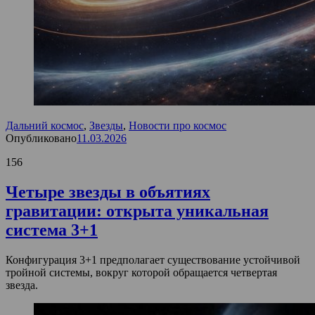
Дальний космос
,
Звезды
,
Новости про космос
Опубликовано
11.03.2026
156
Четыре звезды в объятиях
гравитации: открыта уникальная
система 3+1
Конфигурация 3+1 предполагает существование устойчивой
тройной системы, вокруг которой обращается четвертая
звезда.