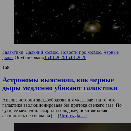
Галактики
,
Дальний космос
,
Новости про космос
,
Черные
дыры
Опубликовано
15.01.2026
15.01.2026
168
Астрономы выяснили, как черные
дыры медленно убивают галактики
Анализ истории звездообразования указывает на то, что
галактика эволюционировала без притока свежего газа. По
сути, ее медленно «морили голодом», пока звездная
активность не сошла на […]
Читать Далее