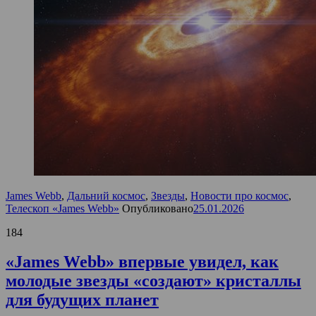
James Webb
,
Дальний космос
,
Звезды
,
Новости про космос
,
Телескоп «James Webb»
Опубликовано
25.01.2026
184
«James Webb» впервые увидел, как
молодые звезды «создают» кристаллы
для будущих планет