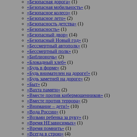
«Безопасная дорога»
(1)
«Безопасная мобильность»
(3)
«Безопасное колесо»
(1)
«Безопасное лето»
(2)
«Безопасность детства»
(1)
«Безопасность»
(1)
«Безопасный двор»
(14)
«Безопасный Новый год»
(1)
«Бессмертный автополк»
(1)
«Бессмертный полк»
(1)
«Библионочь»
(2)
«Блокадный хлеб»
(1)
«Будь в форме»
(2)
«Будь внимателен на дороге!»
(1)
«Будь заметней на дороге»
(2)
«Быт»
(2)
«Вахта памяти»
(2)
«Вместе против кибермошенников»
(1)
«Вместе против террора»
(2)
«Внимание – дети!»
(10)
«Вода России»
(1)
«Возьми ребенка за руку»
(1)
«Время НЕзависимых»
(1)
«Время помнить»
(1)
«Всегда в строю»
(4)