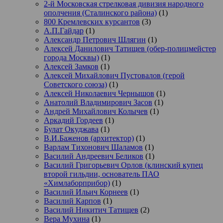
2-й Московская стрелковая дивизия народного
ополчения (Сталинского района)
(1)
800 Кремлевских курсантов
(3)
А.П.Гайдар
(1)
Александр Петрович Шлягин
(1)
Алексей Данилович Татищев (обер-полицмейстер
города Москвы)
(1)
Алексей Замков
(1)
Алексей Михайлович Пустовалов (герой
Советского союза)
(1)
Алексей Николаевич Чернышов
(1)
Анатолий Владимирович Засов
(1)
Андрей Михайлович Колычев
(1)
Аркадий Гордеев
(1)
Булат Окуджава
(1)
В.И.Баженов (архитектор)
(1)
Варлам Тихонович Шаламов
(1)
Василий Андреевич Беликов
(1)
Василий Григорьевич Орлов (клинский купец
второй гильдии, основатель ПАО
«Химлаборприбор)
(1)
Василий Ильич Корнеев
(1)
Василий Карпов
(1)
Василий Никитич Татищев
(2)
Вера Мухина
(1)