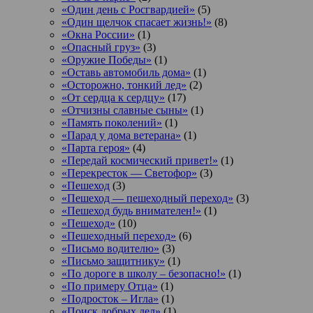
«Один день с Росгвардией»
(5)
«Один щелчок спасает жизнь!»
(8)
«Окна России»
(1)
«Опасный груз»
(3)
«Оружие Победы»
(1)
«Оставь автомобиль дома»
(1)
«Осторожно, тонкий лед»
(2)
«От сердца к сердцу»
(17)
«Отчизны славные сыны»
(1)
«Память поколений»
(1)
«Парад у дома ветерана»
(1)
«Парта героя»
(4)
«Передай космический привет!»
(1)
«Перекресток — Светофор»
(3)
«Пешеход
(3)
«Пешеход — пешеходный переход»
(3)
«Пешеход будь внимателен!»
(1)
«Пешеход»
(10)
«Пешеходный переход»
(6)
«Письмо водителю»
(3)
«Письмо защитнику»
(1)
«По дороге в школу – безопасно!»
(1)
«По примеру Отца»
(1)
«Подросток ‒ Игла»
(1)
«Поиск добрых дел»
(1)