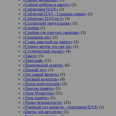
«Собери ребёнка в школу»
(1)
«Соблюдаем ПДД!»
(2)
«Соблюдай ПДД – Сохрани семью»
(2)
«Соблюдаю ПДД на 5»
(3)
«Солдатский треугольник»
(1)
«Сообщи
(1)
«Сообщи где торгуют смертью»
(3)
«Сохраним лес»
(1)
«Стань заметней на дороге»
(2)
«Стимул мечты это сам ты»
(1)
«Студенческий десант»
(4)
«Такси»
(5)
«Тахограф»
(11)
«Технический осмотр»
(6)
«Тонкий лед»
(1)
«Тот самый физрук»
(1)
«Трезвый водитель»
(4)
«Тропа победителей»
(2)
«Тропою памяти»
(1)
«Урок Мужества»
(51)
«Урок памяти»
(1)
«Уроки безопасности»
(15)
«Учебный год впереди – повторяем ПДД»
(1)
«Цветы для автоледи»
(1)