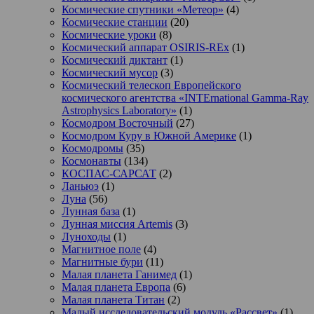
Космические спутники «Метеор»
(4)
Космические станции
(20)
Космические уроки
(8)
Космический аппарат OSIRIS-REx
(1)
Космический диктант
(1)
Космический мусор
(3)
Космический телескоп Европейского
космического агентства «INTErnational Gamma-Ray
Astrophysics Laboratory»
(1)
Космодром Восточный
(27)
Космодром Куру в Южной Америке
(1)
Космодромы
(35)
Космонавты
(134)
КОСПАС-САРСАТ
(2)
Ланьюэ
(1)
Луна
(56)
Лунная база
(1)
Лунная миссия Artemis
(3)
Луноходы
(1)
Магнитное поле
(4)
Магнитные бури
(11)
Малая планета Ганимед
(1)
Малая планета Европа
(6)
Малая планета Титан
(2)
Малый исследовательский модуль «Рассвет»
(1)