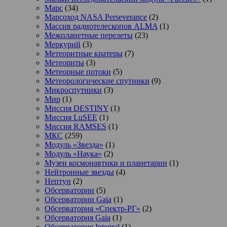
Марс
(34)
Марсоход NASA Perseverance
(2)
Массив радиотелескопов ALMA
(1)
Межпланетные перелеты
(23)
Меркурий
(3)
Метеоритные кратеры
(7)
Метеориты
(3)
Метеорные потоки
(5)
Метеорологические спутники
(9)
Микроспутники
(3)
Мир
(1)
Миссия DESTINY
(1)
Миссия LuSEE
(1)
Миссия RAMSES
(1)
МКС
(259)
Модуль «Звезда»
(1)
Модуль «Наука»
(2)
Музеи космонавтики и планетарии
(1)
Нейтронные звезды
(4)
Нептун
(2)
Обсерватории
(5)
Обсерватории Gaia
(1)
Обсерватория «Спектр-РГ»
(2)
Обсерватория Gaia
(1)
Обсерватория Integral
(1)