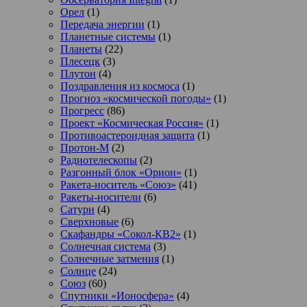
Орел
(1)
Передача энергии
(1)
Планетные системы
(1)
Планеты
(22)
Плесецк
(3)
Плутон
(4)
Поздравления из космоса
(1)
Прогноз «космической погоды»
(1)
Прогресс
(86)
Проект «Космическая Россия»
(1)
Противоастероидная защита
(1)
Протон-М
(2)
Радиотелескопы
(2)
Разгонный блок «Орион»
(1)
Ракета-носитель «Союз»
(41)
Ракеты-носители
(6)
Сатурн
(4)
Сверхновые
(6)
Скафандры «Сокол-КВ2»
(1)
Солнечная система
(3)
Солнечные затмения
(1)
Солнце
(24)
Союз
(60)
Спутники «Ионосфера»
(4)