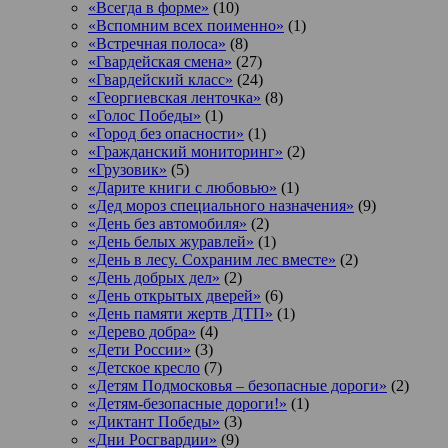
«Всегда в форме»
(10)
«Вспомним всех поименно»
(1)
«Встречная полоса»
(8)
«Гвардейская смена»
(27)
«Гвардейский класс»
(24)
«Георгиевская ленточка»
(8)
«Голос Победы»
(1)
«Город без опасности»
(1)
«Гражданский мониторинг»
(2)
«Грузовик»
(5)
«Дарите книги с любовью»
(1)
«Дед мороз специального назначения»
(9)
«День без автомобиля»
(2)
«День белых журавлей»
(1)
«День в лесу. Сохраним лес вместе»
(2)
«День добрых дел»
(2)
«День открытых дверей»
(6)
«День памяти жертв ДТП»
(1)
«Дерево добра»
(4)
«Дети России»
(3)
«Детское кресло
(7)
«Детям Подмосковья – безопасные дороги»
(2)
«Детям-безопасные дороги!»
(1)
«Диктант Победы»
(3)
«Дни Росгвардии»
(9)