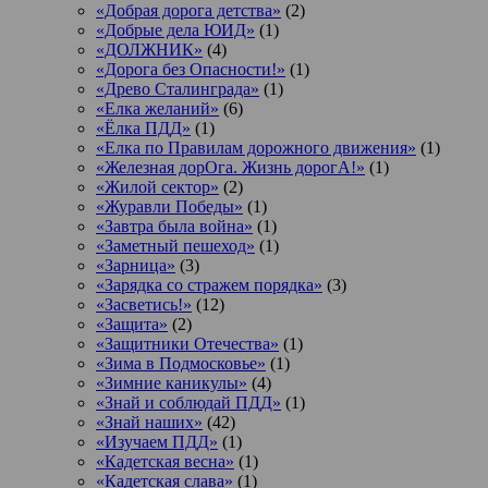
«Добрая дорога детства»
(2)
«Добрые дела ЮИД»
(1)
«ДОЛЖНИК»
(4)
«Дорога без Опасности!»
(1)
«Древо Сталинграда»
(1)
«Елка желаний»
(6)
«Ёлка ПДД»
(1)
«Елка по Правилам дорожного движения»
(1)
«Железная дорОга. Жизнь дорогА!»
(1)
«Жилой сектор»
(2)
«Журавли Победы»
(1)
«Завтра была война»
(1)
«Заметный пешеход»
(1)
«Зарница»
(3)
«Зарядка со стражем порядка»
(3)
«Засветись!»
(12)
«Защита»
(2)
«Защитники Отечества»
(1)
«Зима в Подмосковье»
(1)
«Зимние каникулы»
(4)
«Знай и соблюдай ПДД»
(1)
«Знай наших»
(42)
«Изучаем ПДД»
(1)
«Кадетская весна»
(1)
«Кадетская слава»
(1)