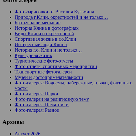
Фотогалереи
Фото-зарисовки от Василия Кузьмина
Природа г.Клин, окрестностей и не только…
Братья наши меньшие
История Клина в фотографиях
Виды Клина и окрестностей
Спортивная жизнь в г.о.Клин
Интересные люди Клина
История г.о. Клин и не только…
Культурная жизнь
Туристические фото-отчеты
Фото-отчеты спортивных мероприятий
Транспортные фотогалереи
Музеи и достопримечательности
Фото-галерея: Водоемы, набережные, пляжи, фонтаны и
мосты
Фото-галерея: Парки
Фото-галереи на религиозную тему
Фото-галерея: Памятники
Фото-галерея: Разное
Архивы
Август 2026