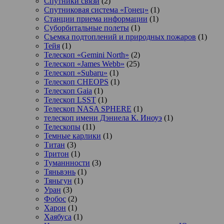
Спутники связи
(2)
Спутниковая система «Гонец»
(1)
Станции приема информации
(1)
Суборбитальные полеты
(1)
Съемка подтоплений и природных пожаров
(1)
Тейя
(1)
Телескоп «Gemini North»
(2)
Телескоп «James Webb»
(25)
Телескоп «Subaru»
(1)
Телескоп CHEOPS
(1)
Телескоп Gaia
(1)
Телескоп LSST
(1)
Телескоп NASA SPHERE
(1)
телескоп имени Дэниела К. Иноуэ
(1)
Телескопы
(11)
Темные карлики
(1)
Титан
(3)
Тритон
(1)
Туманнности
(3)
Тяньвэнь
(1)
Тяньгун
(1)
Уран
(3)
Фобос
(2)
Харон
(1)
Хаябуса
(1)