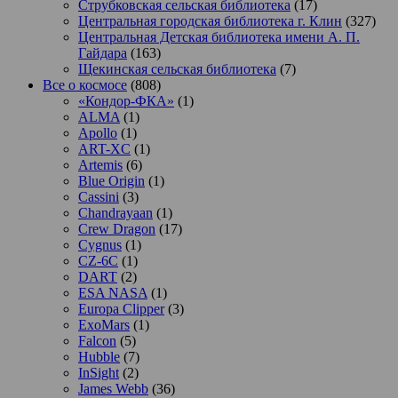
Струбковская сельская библиотека
(17)
Центральная городская библиотека г. Клин
(327)
Центральная Детская библиотека имени А. П.
Гайдара
(163)
Щекинская сельская библиотека
(7)
Все о космосе
(808)
«Кондор-ФКА»
(1)
ALMA
(1)
Apollo
(1)
ART-XC
(1)
Artemis
(6)
Blue Origin
(1)
Cassini
(3)
Chandrayaan
(1)
Crew Dragon
(17)
Cygnus
(1)
CZ-6C
(1)
DART
(2)
ESA NASA
(1)
Europa Clipper
(3)
ExoMars
(1)
Falcon
(5)
Hubble
(7)
InSight
(2)
James Webb
(36)