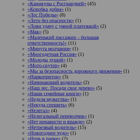
«Каникулы с Росгвардией»
(45)
«Коробка добра»
(1)
«Лес Победы»
(8)
«Лето без опасности»
(1)
«Лови удачу с умной платежкой»
(2)
«Мак»
(5)
«Маленький пассажир – большая
ответственность!»
(11)
«Минута молчания»
(1)
«Многодетная Россия»
(1)
«Молоды душой»
(1)
«Мото-скутер»
(4)
«Мы за безопасность дорожного движения»
(1)
«Наркопритон»
(3)
«Начинающий водитель»
(2)
«Наш лес. Посади свое дерево»
(5)
«Наши семейные книги»
(1)
«Неделя мужества»
(1)
«Некуда спешить»
(6)
«Нелегал»
(4)
«Нелегальный перевозчик»
(1)
«Нет ненависти и вражде»
(2)
«Нетрезвый водитель»
(15)
«Новогоднее чудо»
(1)
«Ночь в парке»
(2)