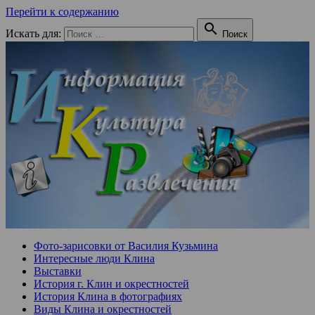
Перейти к содержанию

Искать для:
Поиск
Фото-зарисовки от Василия Кузьмина
Интересные люди Клина
Выставки
История г. Клин и окрестностей
История Клина в фотографиях
Виды Клина и окрестностей