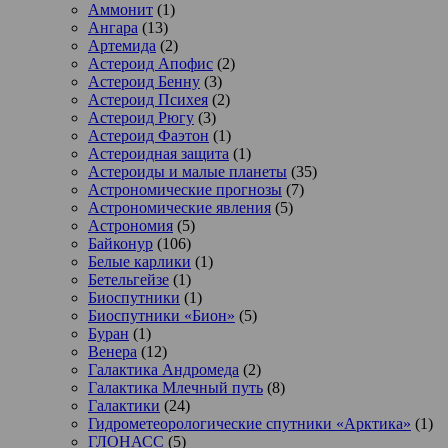
Аммонит
(1)
Ангара
(13)
Артемида
(2)
Астероид Апофис
(2)
Астероид Бенну
(3)
Астероид Психея
(2)
Астероид Рюгу
(3)
Астероид Фаэтон
(1)
Астероидная защита
(1)
Астероиды и малые планеты
(35)
Астрономические прогнозы
(7)
Астрономические явления
(5)
Астрономия
(5)
Байконур
(106)
Белые карлики
(1)
Бетельгейзе
(1)
Биоспутники
(1)
Биоспутники «Бион»
(5)
Буран
(1)
Венера
(12)
Галактика Андромеда
(2)
Галактика Млечный путь
(8)
Галактики
(24)
Гидрометеорологические спутники «Арктика»
(1)
ГЛОНАСС
(5)