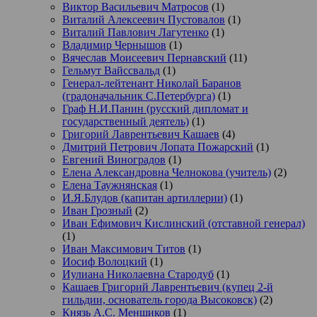
Виктор Васильевич Матросов
(1)
Виталий Алексеевич Пустовалов
(1)
Виталий Павлович Лагутенко
(1)
Владимир Чернышов
(1)
Вячеслав Моисеевич Пернавский
(11)
Гельмут Вайссвальд
(1)
Генерал-лейтенант Николай Баранов
(градоначальник С.Петербурга)
(1)
Граф Н.И.Панин (русский дипломат и
государственный деятель)
(1)
Григорий Лаврентьевич Кашаев
(4)
Дмитрий Петрович Лопата Пожарский
(1)
Евгений Виноградов
(1)
Елена Александровна Челнокова (учитель)
(2)
Елена Таужнянская
(1)
И.Я.Блудов (капитан артиллерии)
(1)
Иван Грозный
(2)
Иван Ефимович Кислинский (отставной генерал)
(1)
Иван Максимович Титов
(1)
Иосиф Волоцкий
(1)
Иулиана Николаевна Стародуб
(1)
Кашаев Григорий Лаврентьевич (купец 2-й
гильдии, основатель города Высоковск)
(2)
Князь А.С. Меншиков
(1)