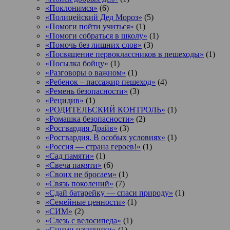
«Поклонимся»
(6)
«Полицейский Дед Мороз»
(5)
«Помоги пойти учиться»
(1)
«Помоги собраться в школу»
(1)
«Помочь без лишних слов»
(3)
«Посвящение первоклассников в пешеходы»
(1)
«Посылка бойцу»
(1)
«Разговоры о важном»
(1)
«Ребенок – пассажир пешеход»
(4)
«Ремень безопасности»
(3)
«Рецидив»
(1)
«РОДИТЕЛЬСКИЙ КОНТРОЛЬ»
(1)
«Ромашка безопасности»
(2)
«Росгвардия Драйв»
(3)
«Росгвардия. В особых условиях»
(1)
«Россия — страна героев!»
(1)
«Сад памяти»
(1)
«Свеча памяти»
(6)
«Своих не бросаем»
(1)
«Связь поколений»
(7)
«Сдай батарейку — спаси природу»
(1)
«Семейные ценности»
(1)
«СИМ»
(2)
«Слезь с велосипеда»
(1)
«Сними наушники»
(1)