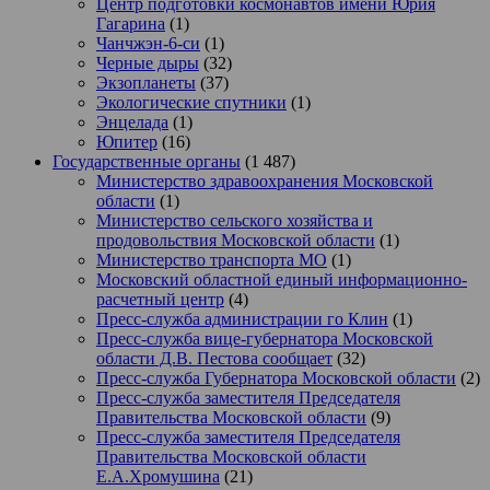
Центр подготовки космонавтов имени Юрия
Гагарина
(1)
Чанчжэн-6-си
(1)
Черные дыры
(32)
Экзопланеты
(37)
Экологические спутники
(1)
Энцелада
(1)
Юпитер
(16)
Государственные органы
(1 487)
Министерство здравоохранения Московской
области
(1)
Министерство сельского хозяйства и
продовольствия Московской области
(1)
Министерство транспорта МО
(1)
Московский областной единый информационно-
расчетный центр
(4)
Пресс-служба администрации го Клин
(1)
Пресс-служба вице-губернатора Московской
области Д.В. Пестова сообщает
(32)
Пресс-служба Губернатора Московской области
(2)
Пресс-служба заместителя Председателя
Правительства Московской области
(9)
Пресс-служба заместителя Председателя
Правительства Московской области
Е.А.Хромушина
(21)