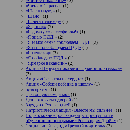
«Чистое поколение»
(2)
«Читаем Сараева»
(1)
«Шаг в науку»
(1)
«Шанс»
(1)
«Юный пешеход»
(1)
«Я донор»
(5)
«Я дружу со светофором!»
(1)
«Я знаю ПДД!»
(2)
«Я и моя семья соблюдаем ПДД»
(2)
«Я и папа соблюдаем ПДД»
(1)
«Я пешеход»
(3)
«Я соблюдаю ПДД!»
(1)
«Ярмарке вакансий»
(2)
Акция «Передай показания с умной платежкой»
(2)
Акция «С флагом на сердце»
(1)
Акция «Собери ребенка в школу»
(1)
будь ярким»
(1)
где торгуют смертью»
(1)
День открытых дверей
(1)
Зарядка с Росгвардией
(1)
Патриотическая акция «Вместе мы сильнее»
(1)
Подмосковные росгвардейцы приступили к
обучению по программе «Росгвардия Драйв»
(1)
Социальный раунд «Трезвый водитель»
(2)