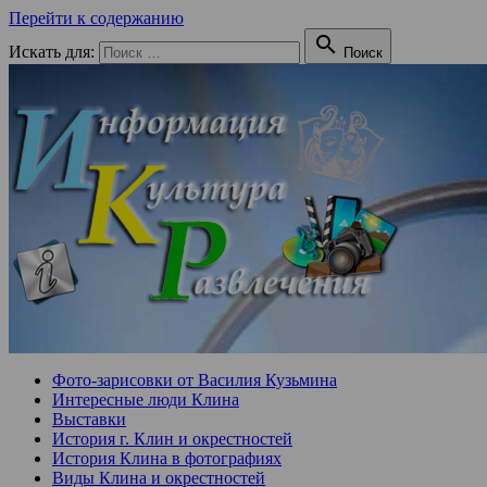
Перейти к содержанию

Искать для:
Поиск
Фото-зарисовки от Василия Кузьмина
Интересные люди Клина
Выставки
История г. Клин и окрестностей
История Клина в фотографиях
Виды Клина и окрестностей