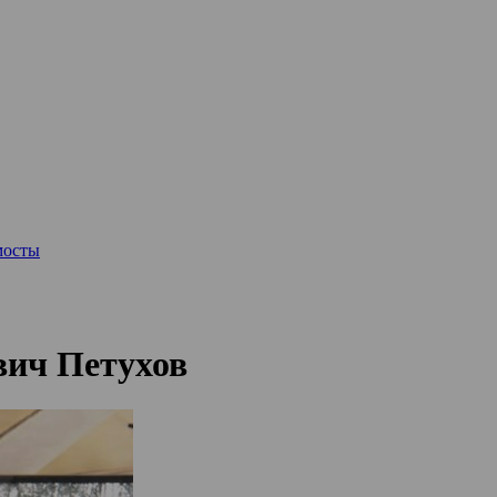
мосты
вич Петухов