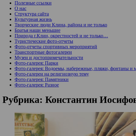
Полезные ссылки
О нас
Структура сайта
Культурная жизнь
Творческие люди Клина, района и не только
Братья наши меньшие
Природа г.Клин, окрестностей и не только…
Туристические фото-отчеты
Фото-отчеты спортивных мероприятий
Транспортные фотогалереи
Музеи и достопримечательности
Фото-галерея: Парки
Фото-галерея: Водоемы, набережные, пляжи, фонтаны и 
Фото-галереи на религиозную тему
Фото-галерея: Памятники
Фото-галерея: Разное
Рубрика:
Константин Иосифо