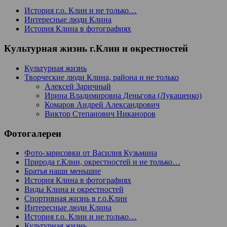
История г.о. Клин и не только…
Интересные люди Клина
История Клина в фотографиях
Культурная жизнь г.Клин и окрестностей
Культурная жизнь
Творческие люди Клина, района и не только
Алексей Заричный
Ирина Владимировна Деньгова (Лукашенко)
Комаров Андрей Александрович
Виктор Степанович Никаноров
Фотогалереи
Фото-зарисовки от Василия Кузьмина
Природа г.Клин, окрестностей и не только…
Братья наши меньшие
История Клина в фотографиях
Виды Клина и окрестностей
Спортивная жизнь в г.о.Клин
Интересные люди Клина
История г.о. Клин и не только…
Культурная жизнь