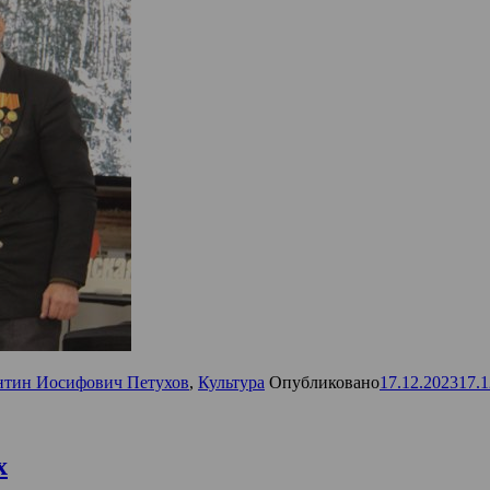
нтин Иосифович Петухов
,
Культура
Опубликовано
17.12.2023
17.1
х