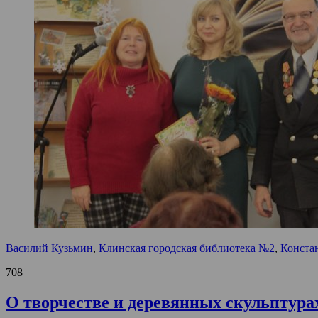
Василий Кузьмин
,
Клинская городская библиотека №2
,
Конста
708
О творчестве и деревянных скульптура