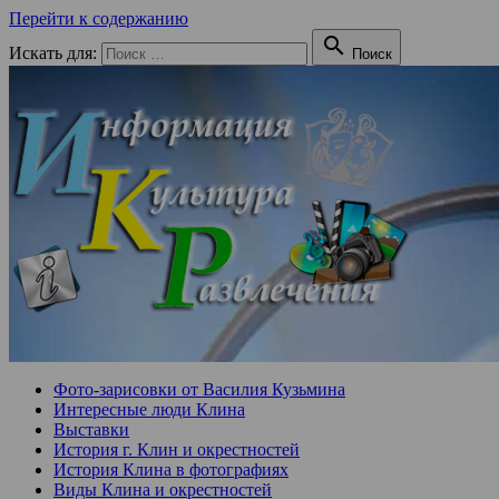
Перейти к содержанию

Искать для:
Поиск
Фото-зарисовки от Василия Кузьмина
Интересные люди Клина
Выставки
История г. Клин и окрестностей
История Клина в фотографиях
Виды Клина и окрестностей