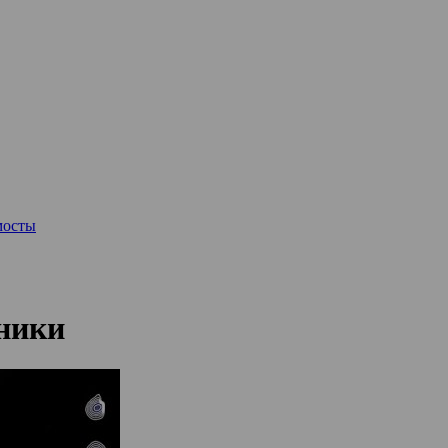
мосты
хники