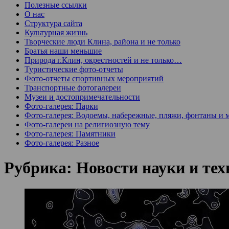
Полезные ссылки
О нас
Структура сайта
Культурная жизнь
Творческие люди Клина, района и не только
Братья наши меньшие
Природа г.Клин, окрестностей и не только…
Туристические фото-отчеты
Фото-отчеты спортивных мероприятий
Транспортные фотогалереи
Музеи и достопримечательности
Фото-галерея: Парки
Фото-галерея: Водоемы, набережные, пляжи, фонтаны и 
Фото-галереи на религиозную тему
Фото-галерея: Памятники
Фото-галерея: Разное
Рубрика:
Новости науки и те