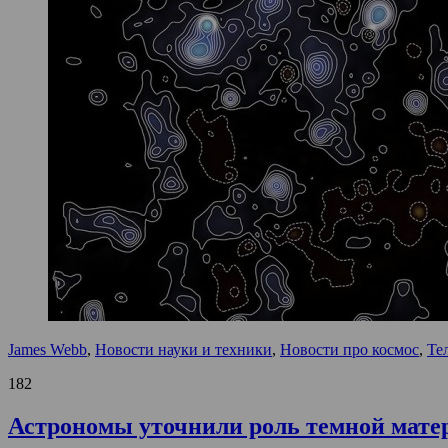
James Webb
,
Новости науки и техники
,
Новости про космос
,
Те
182
Астрономы уточнили роль темной мате