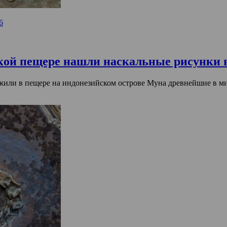
6
ской пещере нашли наскальные рисунки в
или в пещере на индонезийском острове Муна древнейшие в мир