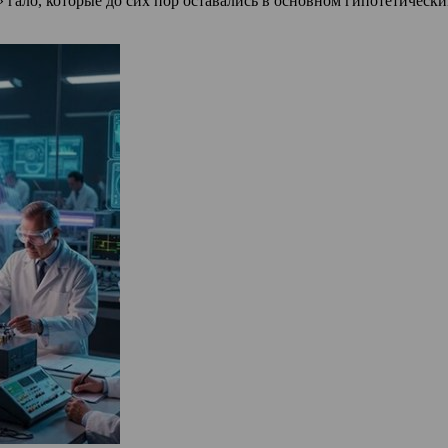
гало, которые до сих пор оставались в основном гипотетичес