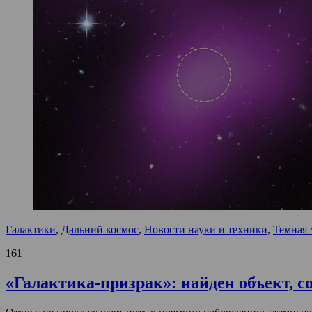
Галактики
,
Дальний космос
,
Новости науки и техники
,
Темная 
161
«Галактика-призрак»: найден объект, с