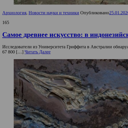
Архиология
,
Новости науки и техники
Опубликовано
25.01.202
165
Самое древнее искусство: в индонезий
Исследователи из Университета Гриффита в Австралии обнаруж
67 800 […]
Читать Далее