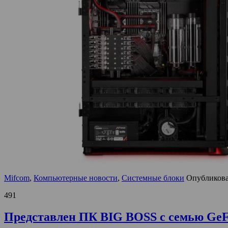
Mifcom
,
Компьютерные новости
,
Системные блоки
Опубликов
491
Представлен ПК BIG BOSS с семью GeF