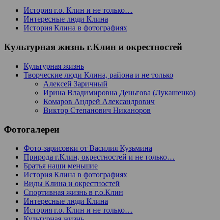
История г.о. Клин и не только…
Интересные люди Клина
История Клина в фотографиях
Культурная жизнь г.Клин и окрестностей
Культурная жизнь
Творческие люди Клина, района и не только
Алексей Заричный
Ирина Владимировна Деньгова (Лукашенко)
Комаров Андрей Александрович
Виктор Степанович Никаноров
Фотогалереи
Фото-зарисовки от Василия Кузьмина
Природа г.Клин, окрестностей и не только…
Братья наши меньшие
История Клина в фотографиях
Виды Клина и окрестностей
Спортивная жизнь в г.о.Клин
Интересные люди Клина
История г.о. Клин и не только…
Культурная жизнь