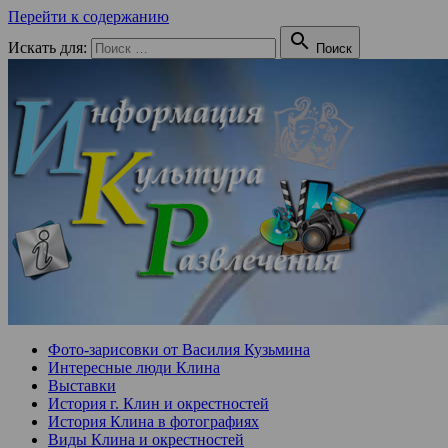
Перейти к содержанию

Искать для:
Поиск
Фото-зарисовки от Василия Кузьмина
Интересные люди Клина
Выставки
История г. Клин и окрестностей
История Клина в фотографиях
Виды Клина и окрестностей