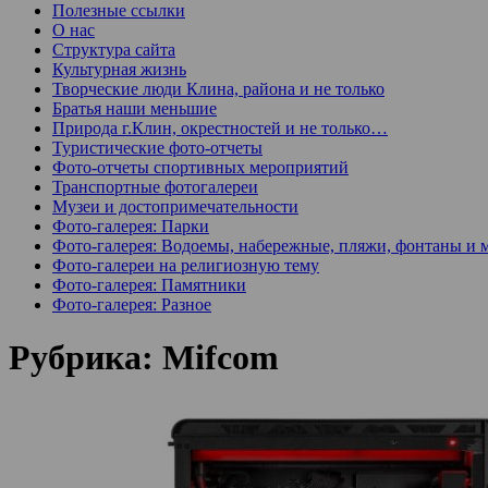
Полезные ссылки
О нас
Структура сайта
Культурная жизнь
Творческие люди Клина, района и не только
Братья наши меньшие
Природа г.Клин, окрестностей и не только…
Туристические фото-отчеты
Фото-отчеты спортивных мероприятий
Транспортные фотогалереи
Музеи и достопримечательности
Фото-галерея: Парки
Фото-галерея: Водоемы, набережные, пляжи, фонтаны и 
Фото-галереи на религиозную тему
Фото-галерея: Памятники
Фото-галерея: Разное
Рубрика:
Mifcom