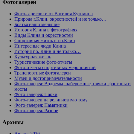
Фотогалереи
Фото-зарисовки от Василия Кузьмина
Природа г.Клин, окрестностей и не только…
Братья наши меньшие
История Клина в фотографиях
Виды Клина и окрестностей
Спортивная жизнь в г.о.Клин
Интересные люди Клина
История г.о. Клин и не только…
Культурная жизнь
Туристические фото-отчеты
Фото-отчеты спортивных мероприятий
Транспортные фотогалереи
Музеи и достопримечательности
Фото-галерея: Водоемы, набережные, пляжи, фонтаны и
мосты
Фото-галерея: Парки
Фото-галереи на религиозную тему
Фото-галерея: Памятники
Фото-галерея: Разное
Архивы
Август 2026