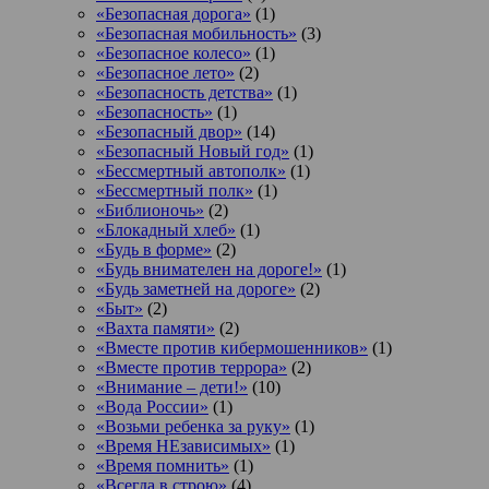
«Безопасная дорога»
(1)
«Безопасная мобильность»
(3)
«Безопасное колесо»
(1)
«Безопасное лето»
(2)
«Безопасность детства»
(1)
«Безопасность»
(1)
«Безопасный двор»
(14)
«Безопасный Новый год»
(1)
«Бессмертный автополк»
(1)
«Бессмертный полк»
(1)
«Библионочь»
(2)
«Блокадный хлеб»
(1)
«Будь в форме»
(2)
«Будь внимателен на дороге!»
(1)
«Будь заметней на дороге»
(2)
«Быт»
(2)
«Вахта памяти»
(2)
«Вместе против кибермошенников»
(1)
«Вместе против террора»
(2)
«Внимание – дети!»
(10)
«Вода России»
(1)
«Возьми ребенка за руку»
(1)
«Время НЕзависимых»
(1)
«Время помнить»
(1)
«Всегда в строю»
(4)