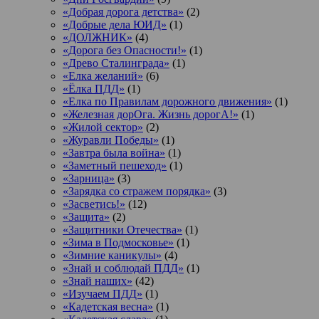
«Добрая дорога детства»
(2)
«Добрые дела ЮИД»
(1)
«ДОЛЖНИК»
(4)
«Дорога без Опасности!»
(1)
«Древо Сталинграда»
(1)
«Елка желаний»
(6)
«Ёлка ПДД»
(1)
«Елка по Правилам дорожного движения»
(1)
«Железная дорОга. Жизнь дорогА!»
(1)
«Жилой сектор»
(2)
«Журавли Победы»
(1)
«Завтра была война»
(1)
«Заметный пешеход»
(1)
«Зарница»
(3)
«Зарядка со стражем порядка»
(3)
«Засветись!»
(12)
«Защита»
(2)
«Защитники Отечества»
(1)
«Зима в Подмосковье»
(1)
«Зимние каникулы»
(4)
«Знай и соблюдай ПДД»
(1)
«Знай наших»
(42)
«Изучаем ПДД»
(1)
«Кадетская весна»
(1)