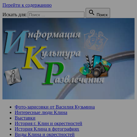
Перейти к содержанию

Искать для:
Поиск
Фото-зарисовки от Василия Кузьмина
Интересные люди Клина
Выставки
История г. Клин и окрестностей
История Клина в фотографиях
Виды Клина и окрестностей