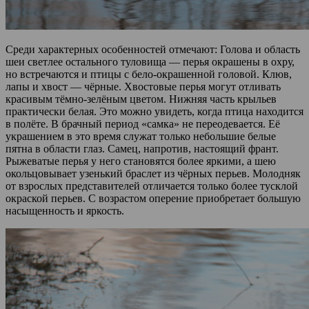
Среди характерных особенностей отмечают: Голова и область
шеи светлее остального туловища — перья окрашены в охру,
но встречаются и птицы с бело-окрашенной головой. Клюв,
лапы и хвост — чёрные. Хвостовые перья могут отливать
красивым тёмно-зелёным цветом. Нижняя часть крыльев
практически белая. Это можно увидеть, когда птица находится
в полёте. В брачный период «самка» не переодевается. Её
украшением в это время служат только небольшие белые
пятна в области глаз. Самец, напротив, настоящий франт.
Рыжеватые перья у него становятся более яркими, а шею
окольцовывает узенький браслет из чёрных перьев. Молодняк
от взрослых представителей отличается только более тусклой
окраской перьев. С возрастом оперение приобретает большую
насыщенность и яркость.