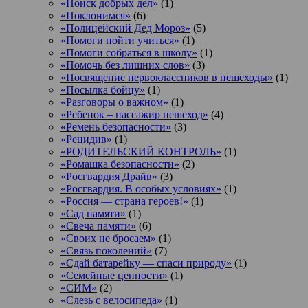
«Поиск добрых дел»
(1)
«Поклонимся»
(6)
«Полицейский Дед Мороз»
(5)
«Помоги пойти учиться»
(1)
«Помоги собраться в школу»
(1)
«Помочь без лишних слов»
(3)
«Посвящение первоклассников в пешеходы»
(1)
«Посылка бойцу»
(1)
«Разговоры о важном»
(1)
«Ребенок – пассажир пешеход»
(4)
«Ремень безопасности»
(3)
«Рецидив»
(1)
«РОДИТЕЛЬСКИЙ КОНТРОЛЬ»
(1)
«Ромашка безопасности»
(2)
«Росгвардия Драйв»
(3)
«Росгвардия. В особых условиях»
(1)
«Россия — страна героев!»
(1)
«Сад памяти»
(1)
«Свеча памяти»
(6)
«Своих не бросаем»
(1)
«Связь поколений»
(7)
«Сдай батарейку — спаси природу»
(1)
«Семейные ценности»
(1)
«СИМ»
(2)
«Слезь с велосипеда»
(1)