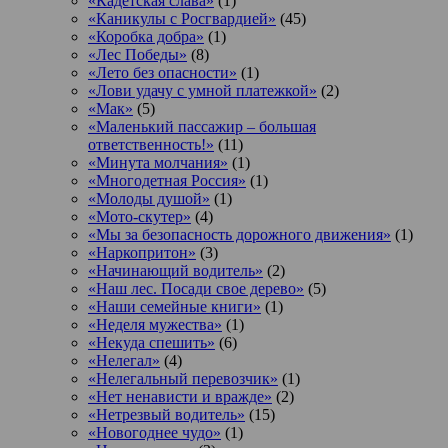
«Кадетская слава»
(1)
«Каникулы с Росгвардией»
(45)
«Коробка добра»
(1)
«Лес Победы»
(8)
«Лето без опасности»
(1)
«Лови удачу с умной платежкой»
(2)
«Мак»
(5)
«Маленький пассажир – большая
ответственность!»
(11)
«Минута молчания»
(1)
«Многодетная Россия»
(1)
«Молоды душой»
(1)
«Мото-скутер»
(4)
«Мы за безопасность дорожного движения»
(1)
«Наркопритон»
(3)
«Начинающий водитель»
(2)
«Наш лес. Посади свое дерево»
(5)
«Наши семейные книги»
(1)
«Неделя мужества»
(1)
«Некуда спешить»
(6)
«Нелегал»
(4)
«Нелегальный перевозчик»
(1)
«Нет ненависти и вражде»
(2)
«Нетрезвый водитель»
(15)
«Новогоднее чудо»
(1)