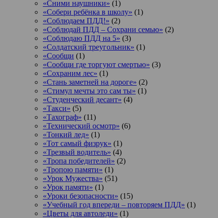
«Сними наушники»
(1)
«Собери ребёнка в школу»
(1)
«Соблюдаем ПДД!»
(2)
«Соблюдай ПДД – Сохрани семью»
(2)
«Соблюдаю ПДД на 5»
(3)
«Солдатский треугольник»
(1)
«Сообщи
(1)
«Сообщи где торгуют смертью»
(3)
«Сохраним лес»
(1)
«Стань заметней на дороге»
(2)
«Стимул мечты это сам ты»
(1)
«Студенческий десант»
(4)
«Такси»
(5)
«Тахограф»
(11)
«Технический осмотр»
(6)
«Тонкий лед»
(1)
«Тот самый физрук»
(1)
«Трезвый водитель»
(4)
«Тропа победителей»
(2)
«Тропою памяти»
(1)
«Урок Мужества»
(51)
«Урок памяти»
(1)
«Уроки безопасности»
(15)
«Учебный год впереди – повторяем ПДД»
(1)
«Цветы для автоледи»
(1)