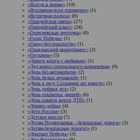
«Всегда в форме»
(10)
«Вспомним всех поименно»
(1)
«Встречная полоса»
(8)
«Гвардейская смена»
(27)
«Гвардейский класс»
(24)
«Георгиевская ленточка»
(8)
«Голос Победы»
(1)
«Город без опасности»
(1)
«Гражданский мониторинг»
(2)
«Грузовик»
(5)
«Дарите книги с любовью»
(1)
«Дед мороз специального назначения»
(9)
«День без автомобиля»
(2)
«День белых журавлей»
(1)
«День в лесу. Сохраним лес вместе»
(2)
«День добрых дел»
(2)
«День открытых дверей»
(6)
«День памяти жертв ДТП»
(1)
«Дерево добра»
(4)
«Дети России»
(3)
«Детское кресло
(7)
«Детям Подмосковья – безопасные дороги»
(2)
«Детям-безопасные дороги!»
(1)
«Диктант Победы»
(3)
«Дни Росгвардии»
(9)