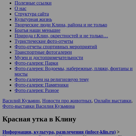
Полезные ссылки
О нас
Структура сайта
Культурная жизнь
Творческие люди Клина, района и не только
Братья наши меньшие
Природа г.Клин, окрестностей и не только…
Туристические фото-отчеты
Фото-отчеты спортивных мероприятий
Транспортные фотогалереи
Музеи и достопримечательности
Фото-галерея: Парки
Фото-галерея: Водоемы, набережные, пляжи, фонтаны и
мосты
Фото-галереи на религиозную тему
Фото-галерея: Памятники
Фото-галерея: Разное
Василий Кузьмин
,
Новости про животных
,
Онлайн выставки
,
Фото-выставки Василия Кузьмина
Красная утка в Клину
Информация, культура, развлечения (infoce-klin.ru)
>