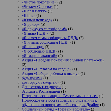
«Чистое поколение»
(2)
«Читаем Сараева»
(1)
«Шаг в науку»
(1)
«Шанс»
(1)
«Юный пешеход»
(1)
«Я донор»
(5)
«Я дружу со светофором!»
(1)
«Я знаю ПДД!»
(2)
«Я и моя семья соблюдаем ПДД»
(2)
«Я и папа соблюдаем ПДД»
(1)
«Я пешеход»
(3)
«Я соблюдаю ПДД!»
(1)
«Ярмарке вакансий»
(2)
Акция «Передай показания с умной платежкой»
(2)
Акция «С флагом на сердце»
(1)
Акция «Собери ребенка в школу»
(1)
будь ярким»
(1)
где торгуют смертью»
(1)
День открытых дверей
(1)
Зарядка с Росгвардией
(1)
Патриотическая акция «Вместе мы сильнее»
(1)
Подмосковные росгвардейцы приступили к
обучению по программе «Росгвардия Драйв»
(1)
Социальный раунд «Трезвый водитель»
(2)