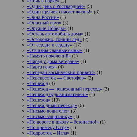
«Ночь в парке»
(2)
«Один день с Росгвардией»
(5)
«Один щелчок спасает жизнь!»
(8)
«Окна России»
(1)
«Опасный груз»
(3)
«Оружие Победы»
(1)
«Оставь автомобиль дома»
(1)
«Осторожно, тонкий лед»
(2)
«От сердца к сердцу»
(17)
«Отчизны славные сыны»
(1)
«Память поколений»
(1)
«Парад у дома ветерана»
(1)
«Парта героя»
(4)
«Передай космический привет!»
(1)
«Перекресток — Светофор»
(3)
«Пешеход
(3)
«Пешеход — пешеходный переход»
(3)
«Пешеход будь внимателен!»
(1)
«Пешеход»
(10)
«Пешеходный переход»
(6)
«Письмо водителю»
(3)
«Письмо защитнику»
(1)
«По дороге в школу – безопасно!»
(1)
«По примеру Отца»
(1)
«Подросток ‒ Игла»
(1)