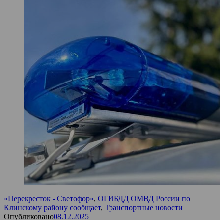
«Перекресток - Светофор»
,
ОГИБДД ОМВД России по
Клинскому району сообщает
,
Транспортные новости
Опубликовано
08.12.2025