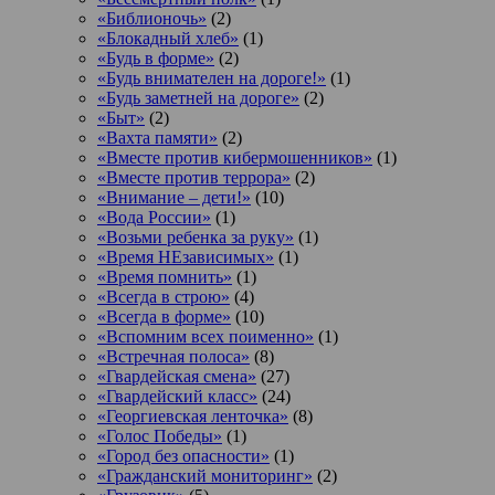
«Библионочь»
(2)
«Блокадный хлеб»
(1)
«Будь в форме»
(2)
«Будь внимателен на дороге!»
(1)
«Будь заметней на дороге»
(2)
«Быт»
(2)
«Вахта памяти»
(2)
«Вместе против кибермошенников»
(1)
«Вместе против террора»
(2)
«Внимание – дети!»
(10)
«Вода России»
(1)
«Возьми ребенка за руку»
(1)
«Время НЕзависимых»
(1)
«Время помнить»
(1)
«Всегда в строю»
(4)
«Всегда в форме»
(10)
«Вспомним всех поименно»
(1)
«Встречная полоса»
(8)
«Гвардейская смена»
(27)
«Гвардейский класс»
(24)
«Георгиевская ленточка»
(8)
«Голос Победы»
(1)
«Город без опасности»
(1)
«Гражданский мониторинг»
(2)