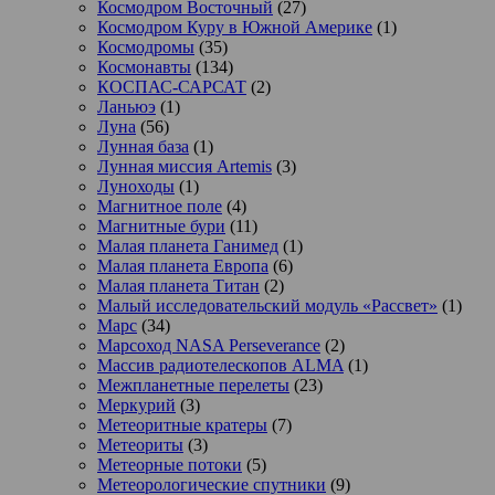
Космодром Восточный
(27)
Космодром Куру в Южной Америке
(1)
Космодромы
(35)
Космонавты
(134)
КОСПАС-САРСАТ
(2)
Ланьюэ
(1)
Луна
(56)
Лунная база
(1)
Лунная миссия Artemis
(3)
Луноходы
(1)
Магнитное поле
(4)
Магнитные бури
(11)
Малая планета Ганимед
(1)
Малая планета Европа
(6)
Малая планета Титан
(2)
Малый исследовательский модуль «Рассвет»
(1)
Марс
(34)
Марсоход NASA Perseverance
(2)
Массив радиотелескопов ALMA
(1)
Межпланетные перелеты
(23)
Меркурий
(3)
Метеоритные кратеры
(7)
Метеориты
(3)
Метеорные потоки
(5)
Метеорологические спутники
(9)