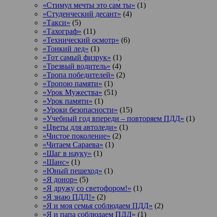
«Стимул мечты это сам ты»
(1)
«Студенческий десант»
(4)
«Такси»
(5)
«Тахограф»
(11)
«Технический осмотр»
(6)
«Тонкий лед»
(1)
«Тот самый физрук»
(1)
«Трезвый водитель»
(4)
«Тропа победителей»
(2)
«Тропою памяти»
(1)
«Урок Мужества»
(51)
«Урок памяти»
(1)
«Уроки безопасности»
(15)
«Учебный год впереди – повторяем ПДД»
(1)
«Цветы для автоледи»
(1)
«Чистое поколение»
(2)
«Читаем Сараева»
(1)
«Шаг в науку»
(1)
«Шанс»
(1)
«Юный пешеход»
(1)
«Я донор»
(5)
«Я дружу со светофором!»
(1)
«Я знаю ПДД!»
(2)
«Я и моя семья соблюдаем ПДД»
(2)
«Я и папа соблюдаем ПДД»
(1)