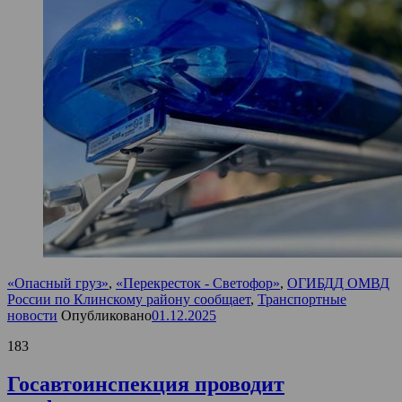
«Опасный груз»
,
«Перекресток - Светофор»
,
ОГИБДД ОМВД
России по Клинскому району сообщает
,
Транспортные
новости
Опубликовано
01.12.2025
183
Госавтоинспекция проводит