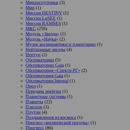
Микроспутники
(3)
Мир
(1)
Миссия DESTINY
(1)
Миссия LuSEE
(1)
Миссия RAMSES
(1)
МКС
(259)
Модуль «Звезда»
(1)
Модуль «Наука»
(2)
Музеи космонавтики и планетарии
(1)
Нейтронные звезды
(4)
Нептун
(2)
Обсерватории
(5)
Обсерватории Gaia
(1)
Обсерватория «Спектр-РГ»
(2)
Обсерватория Gaia
(1)
Обсерватория Integral
(1)
Орел
(1)
Передача энергии
(1)
Планетные системы
(1)
Планеты
(22)
Плесецк
(3)
Плутон
(4)
Поздравления из космоса
(1)
Прогноз «космической погоды»
(1)
Прогресс
(86)