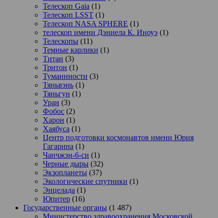
Телескоп Gaia
(1)
Телескоп LSST
(1)
Телескоп NASA SPHERE
(1)
телескоп имени Дэниела К. Иноуэ
(1)
Телескопы
(11)
Темные карлики
(1)
Титан
(3)
Тритон
(1)
Туманнности
(3)
Тяньвэнь
(1)
Тяньгун
(1)
Уран
(3)
Фобос
(2)
Харон
(1)
Хаябуса
(1)
Центр подготовки космонавтов имени Юрия
Гагарина
(1)
Чанчжэн-6-си
(1)
Черные дыры
(32)
Экзопланеты
(37)
Экологические спутники
(1)
Энцелада
(1)
Юпитер
(16)
Государственные органы
(1 487)
Министерство здравоохранения Московской