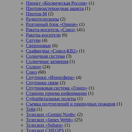
Проект «Космическая Россия»
(1)
Противоастероидная защита
(1)
Протон-М
(2)
Радиотелескопы
(2)
Разгонный блок «Орион»
(1)
Ракета-носитель «Союз»
(41)
Ракеты-носители
(6)
Сатурн
(4)
Сверхновые
(6)
Скафандры «Сокол-КВ2»
(1)
Солнечная система
(3)
Солнечные затмения
(1)
Солнце
(24)
Союз
(60)
Спутники «Ионосфера»
(4)
Спутники связи
(2)
Спутниковая система «Гонец»
(1)
Станции приема информации
(1)
Суборбитальные полеты
(1)
Съемка подтоплений и природных пожаров
(1)
Тейя
(1)
Телескоп «Gemini North»
(2)
Телескоп «James Webb»
(25)
Телескоп «Subaru»
(1)
Телескоп CHEOPS
(1)