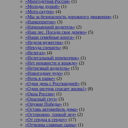
«Многодетная Россия»
(1)
«Молоды душой»
(1)
«Мото-скутер»
(4)
«Мы за безопасность дорожного движения»
(1)
«Наркопритон»
(3)
«Начинающий водитель»
(2)
«Наш лес. Посади свое дерево»
(5)
«Наши семейные книги»
(1)
«Неделя мужества»
(1)
«Некуда спешить»
(6)
«Нелегал»
(4)
«Нелегальный перевозчик»
(1)
«Нет ненависти и вражде»
(2)
«Нетрезвый водитель»
(15)
«Новогоднее чудо»
(1)
«Ночь в парке»
(2)
«Один день с Росгвардией»
(5)
«Один щелчок спасает жизнь!»
(8)
«Окна России»
(1)
«Опасный груз»
(3)
«Оружие Победы»
(1)
«Оставь автомобиль дома»
(1)
«Осторожно, тонкий лед»
(2)
«От сердца к сердцу»
(17)
«Отчизны славные сыны»
(1)