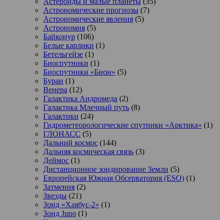
Астероиды и малые планеты
(35)
Астрономические прогнозы
(7)
Астрономические явления
(5)
Астрономия
(5)
Байконур
(106)
Белые карлики
(1)
Бетельгейзе
(1)
Биоспутники
(1)
Биоспутники «Бион»
(5)
Буран
(1)
Венера
(12)
Галактика Андромеда
(2)
Галактика Млечный путь
(8)
Галактики
(24)
Гидрометеорологические спутники «Арктика»
(1)
ГЛОНАСС
(5)
Дальний космос
(144)
Дальняя космическая связь
(3)
Деймос
(1)
Дистанционное зондирование Земли
(5)
Европейская Южная Обсерватория (ESO)
(1)
Затмения
(2)
Звезды
(21)
Зонд «Хаябус-2»
(1)
Зонд Juno
(1)