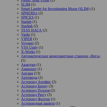
Parker Solar Probe
(2)
SLIM
(1)
Smart Lander for Investigating Moon (SLIM)
(1)
SPHEREx
(2)
SPICES
(1)
Starlab
(1)
Starlink
(2)
TESS НАСА
(2)
Varda
(1)
VIPER
(1)
Voyager
(2)
VSS Unity
(1)
X-Works
(1)
Автоматические межпланетные станции «Вега»
(1)
Акацуки
(1)
Аммонит
(1)
Ангара
(13)
Артемида
(2)
Астероид Апофис
(2)
Астероид Бенну
(3)
Астероид Психея
(2)
Астероид Рюгу
(3)
Астероид Фаэтон
(1)
Астероидная защита
(1)