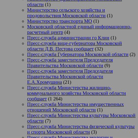
области
(1)
Министерство сельского хозяйства и
продовольствия Московской области
(1)
Министерство транспорта МО
(1)
Московский областной единый информационно-
расчетный центр
(4)
Пресс-служба администрации го Клин
(1)
Пресс-служба вице-губернатора Московской
области Д.В. Пестова сообщает
(32)
Пресс-служба Губернатора Московской области
(2)
Пресс-служба заместителя Председателя
Правительства Московской области
(9)
Пресс-служба заместителя Председателя
Правительства Московской области
Е.А.Хромушина
(21)
Пресс-служба Министерства жилищно-
коммунального хозяйства Московской области
сообщает
(1 264)
Пресс-служба Министерства имущественных
отношений Московской области
(1)
Пресс-служба Министерства культуры Московской
области
(7)
Пресс-служба Министерства физической культуры
и спорта Московской области
(3)
Пресс-служба Министерства экологии и