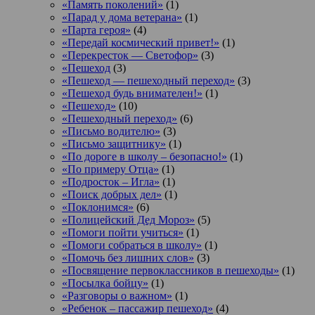
«Память поколений»
(1)
«Парад у дома ветерана»
(1)
«Парта героя»
(4)
«Передай космический привет!»
(1)
«Перекресток — Светофор»
(3)
«Пешеход
(3)
«Пешеход — пешеходный переход»
(3)
«Пешеход будь внимателен!»
(1)
«Пешеход»
(10)
«Пешеходный переход»
(6)
«Письмо водителю»
(3)
«Письмо защитнику»
(1)
«По дороге в школу – безопасно!»
(1)
«По примеру Отца»
(1)
«Подросток ‒ Игла»
(1)
«Поиск добрых дел»
(1)
«Поклонимся»
(6)
«Полицейский Дед Мороз»
(5)
«Помоги пойти учиться»
(1)
«Помоги собраться в школу»
(1)
«Помочь без лишних слов»
(3)
«Посвящение первоклассников в пешеходы»
(1)
«Посылка бойцу»
(1)
«Разговоры о важном»
(1)
«Ребенок – пассажир пешеход»
(4)