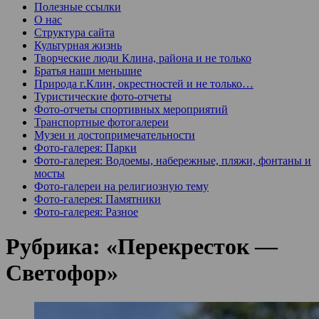
Полезные ссылки
О нас
Структура сайта
Культурная жизнь
Творческие люди Клина, района и не только
Братья наши меньшие
Природа г.Клин, окрестностей и не только…
Туристические фото-отчеты
Фото-отчеты спортивных мероприятий
Транспортные фотогалереи
Музеи и достопримечательности
Фото-галерея: Парки
Фото-галерея: Водоемы, набережные, пляжи, фонтаны и
мосты
Фото-галереи на религиозную тему
Фото-галерея: Памятники
Фото-галерея: Разное
Рубрика:
«Перекресток —
Светофор»