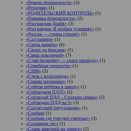
«Ремень безопасности»
(3)
«Рецидив»
(1)
«РОДИТЕЛЬСКИЙ КОНТРОЛЬ»
(1)
«Ромашка безопасности»
(2)
«Росгвардия Драйв»
(3)
«Росгвардия. В особых условиях»
(1)
«Россия — страна героев!»
(1)
«Сад памяти»
(1)
«Свеча памяти»
(6)
«Своих не бросаем»
(1)
«Связь поколений»
(7)
«Сдай батарейку — спаси природу»
(1)
«Семейные ценности»
(1)
«СИМ»
(2)
«Слезь с велосипеда»
(1)
«Сними наушники»
(1)
«Собери ребёнка в школу»
(1)
«Соблюдаем ПДД!»
(2)
«Соблюдай ПДД – Сохрани семью»
(2)
«Соблюдаю ПДД на 5»
(3)
«Солдатский треугольник»
(1)
«Сообщи
(1)
«Сообщи где торгуют смертью»
(3)
«Сохраним лес»
(1)
«Стань заметней на дороге»
(2)