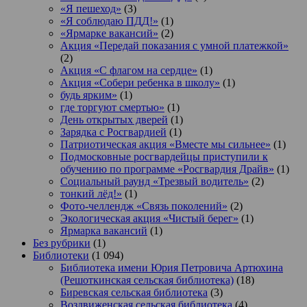
«Я пешеход»
(3)
«Я соблюдаю ПДД!»
(1)
«Ярмарке вакансий»
(2)
Акция «Передай показания с умной платежкой»
(2)
Акция «С флагом на сердце»
(1)
Акция «Собери ребенка в школу»
(1)
будь ярким»
(1)
где торгуют смертью»
(1)
День открытых дверей
(1)
Зарядка с Росгвардией
(1)
Патриотическая акция «Вместе мы сильнее»
(1)
Подмосковные росгвардейцы приступили к
обучению по программе «Росгвардия Драйв»
(1)
Социальный раунд «Трезвый водитель»
(2)
тонкий лёд!»
(1)
Фото-челлендж «Связь поколений»
(2)
Экологическая акция «Чистый берег»
(1)
Ярмарка вакансий
(1)
Без рубрики
(1)
Библиотеки
(1 094)
Библиотека имени Юрия Петровича Артюхина
(Решоткинская сельская библиотека)
(18)
Биревская сельская библиотека
(3)
Воздвиженская сельская библиотека
(4)