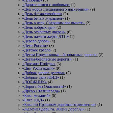
«Грузовик»
(5)
«Дарите книги с любовью»
(1)
«Дед мороз специального назначения»
(9)
«День без автомобиля»
(2)
«День белых журавлей»
(1)
«День в лесу. Сохраним лес вместе»
(2)
«День добрых дел»
(2)
«День открытых дверей»
(6)
«День памяти жертв ДТП»
(1)
«Дерево добра»
(4)
«Дети России»
(3)
«Детское кресло
(7)
«Детям Подмосковья – безопасные дороги»
(2)
«Детям-безопасные дороги!»
(1)
«Диктант Победы»
(3)
«Дни Росгвардии»
(9)
«Добрая дорога детства»
(2)
«Добрые дела ЮИД»
(1)
«ДОЛЖНИК»
(4)
«Дорога без Опасности!»
(1)
«Древо Сталинграда»
(1)
«Елка желаний»
(6)
«Ёлка ПДД»
(1)
«Елка по Правилам дорожного движения»
(1)
«Железная дорОга. Жизнь дорогА!»
(1)