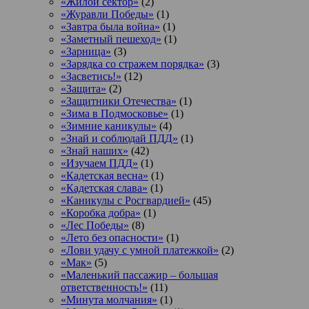
«Жилой сектор»
(2)
«Журавли Победы»
(1)
«Завтра была война»
(1)
«Заметный пешеход»
(1)
«Зарница»
(3)
«Зарядка со стражем порядка»
(3)
«Засветись!»
(12)
«Защита»
(2)
«Защитники Отечества»
(1)
«Зима в Подмосковье»
(1)
«Зимние каникулы»
(4)
«Знай и соблюдай ПДД»
(1)
«Знай наших»
(42)
«Изучаем ПДД»
(1)
«Кадетская весна»
(1)
«Кадетская слава»
(1)
«Каникулы с Росгвардией»
(45)
«Коробка добра»
(1)
«Лес Победы»
(8)
«Лето без опасности»
(1)
«Лови удачу с умной платежкой»
(2)
«Мак»
(5)
«Маленький пассажир – большая
ответственность!»
(11)
«Минута молчания»
(1)