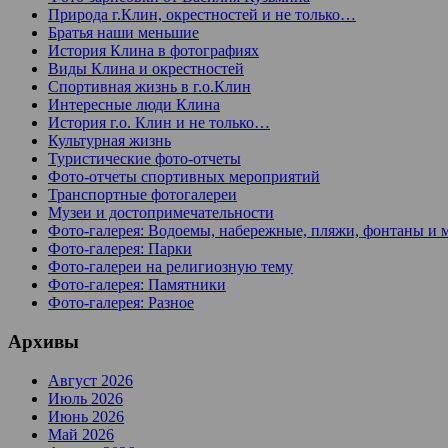
Природа г.Клин, окрестностей и не только…
Братья наши меньшие
История Клина в фотографиях
Виды Клина и окрестностей
Спортивная жизнь в г.о.Клин
Интересные люди Клина
История г.о. Клин и не только…
Культурная жизнь
Туристические фото-отчеты
Фото-отчеты спортивных мероприятий
Транспортные фотогалереи
Музеи и достопримечательности
Фото-галерея: Водоемы, набережные, пляжи, фонтаны и 
Фото-галерея: Парки
Фото-галереи на религиозную тему
Фото-галерея: Памятники
Фото-галерея: Разное
Архивы
Август 2026
Июль 2026
Июнь 2026
Май 2026