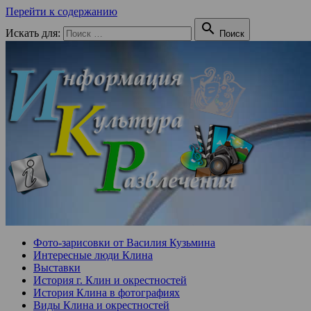
Перейти к содержанию

Искать для:
Поиск
Фото-зарисовки от Василия Кузьмина
Интересные люди Клина
Выставки
История г. Клин и окрестностей
История Клина в фотографиях
Виды Клина и окрестностей