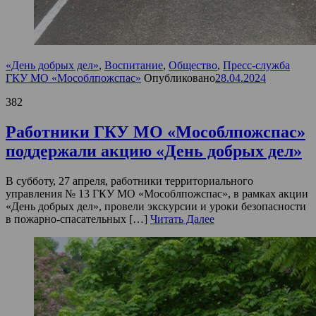
«День добрых дел»
,
Воспитание
,
Общество
,
Пресс-служба
ГКУ МО «Мособлпожспас»
Опубликовано
28.04.2024
382
Работники ГКУ МО «Мособлпожспас»
поддержали акцию «День добрых дел»
В субботу, 27 апреля, работники территориального
управления № 13 ГКУ МО «Мособлпожспас», в рамках акции
«День добрых дел», провели экскурсии и уроки безопасности
в пожарно-спасательных […]
Читать Далее