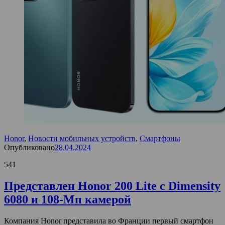
Honor
,
Новости мобильных устройств
,
Смартфоны
Опубликовано
28.04.2024
541
Представлен Honor 200 Lite с Dimensity
6080 и 108-Мп камерой
Компания Honor представила во Франции первый смартфон