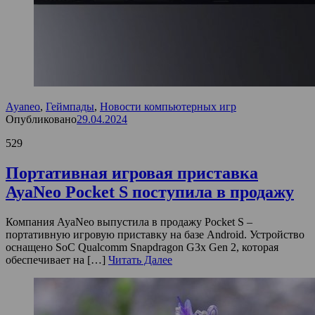
Ayaneo
,
Геймпады
,
Новости компьютерных игр
Опубликовано
29.04.2024
529
Портативная игровая приставка
AyaNeo Pocket S поступила в продажу
Компания AyaNeo выпустила в продажу Pocket S –
портативную игровую приставку на базе Android. Устройство
оснащено SoC Qualcomm Snapdragon G3x Gen 2, которая
обеспечивает на […]
Читать Далее