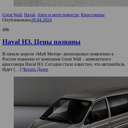
Great Wall
,
Haval
,
Авто и мото новости
,
Кроссоверы
Опубликовано
28.04.2024
496
Haval H3. Цены названы
В начале апреля «Мой Мотор» анонсировал появление в
России новинки от компании Great Wall – компактного
кроссовера Haval H3. Сегодня стало известно, что автомобиль
будет […]
Читать Далее