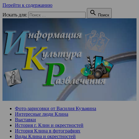
Перейти к содержанию

Искать для:
Поиск
Фото-зарисовки от Василия Кузьмина
Интересные люди Клина
Выставки
История г. Клин и окрестностей
История Клина в фотографиях
Виды Клина и окрестностей