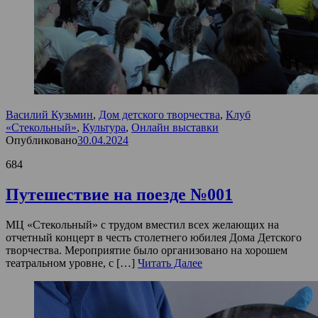
Василий Кузьмин
,
Дом детского творчества
,
Клуб
«Стекольный»
,
Культура
,
Онлайн выставки
Опубликовано
30.04.2024
684
Путешествие на поезде №001
МЦ «Стекольный» с трудом вместил всех желающих на
отчетный концерт в честь столетнего юбилея Дома Детского
творчества. Мероприятие было организовано на хорошем
театральном уровне, с […]
Читать Далее