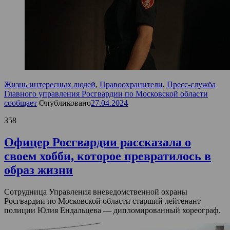
Жизнь интересных людей
,
Правоохранители
,
Пресс-служба
Главного управления Росгвардии по Московской области
сообщает
Опубликовано
27.04.2024
358
Офицер Росгвардии рассказала о
своем хобби, которое превратилось в
образ жизни
Сотрудница Управления вневедомственной охраны
Росгвардии по Московской области старший лейтенант
полиции Юлия Ендальцева — дипломированный хореограф.