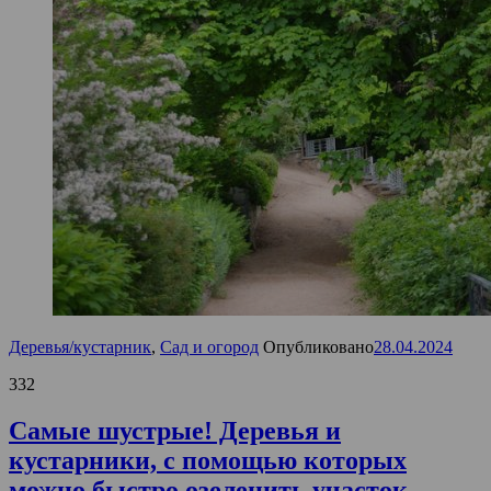
Деревья/кустарник
,
Сад и огород
Опубликовано
28.04.2024
332
Самые шустрые! Деревья и
кустарники, с помощью которых
можно быстро озеленить участок