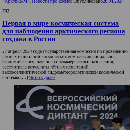
«Арктика-М»
,
Новости про космос
Опубликовано
28.04.2024
783
Первая в мире космическая система
для наблюдения арктического региона
создана в России
27 апреля 2024 года Государственная комиссия по проведению
лётных испытаний космических комплексов социально-
экономического, научного и коммерческого назначения,
рассмотрела результаты лётных испытаний
высокоэллиптической гидрометеорологической космической
системы […]
Читать Далее