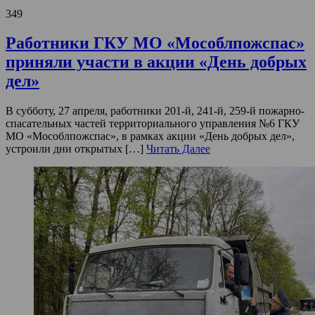
349
Работники ГКУ МО «Мособлпожспас»
приняли участи в акции «День добрых
дел»
В субботу, 27 апреля, работники 201-й, 241-й, 259-й пожарно-
спасательных частей территориального управления №6 ГКУ
МО «Мособлпожспас», в рамках акции «День добрых дел»,
устроили дни открытых […]
Читать Далее