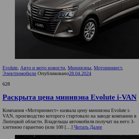
Evolute
,
Авто и мото новости
,
Минивэны
,
Моторинвест
,
Электромобили
Опубликовано
28.04.2024
628
Раскрыта цена минивэна Evolute i-VAN
Компания «Моторинвест» назвала цену минивэна Evolute i-
VAN, производство которого стартовало на заводе компании в
Липецкой области. Владельцы автомобиля получат на него 3-
хлетнюю гарантию (или 100 […]
Читать Далее