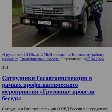
«Грузовик»
,
ОГИБДД ОМВД России по Клинскому району
сообщает
,
Транспортные новости
Опубликовано
27.04.2024
314
Сотрудники Госавтоинспекции в
рамках профилактического
мероприятия «Грузовик» провели
беседы
Сотрудники Госавтоинспекции ОМВД России по городскому