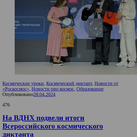
Космические уроки
,
Космический диктант
,
Новости от
«Роскосмос»
,
Новости про космос
,
Образование
Опубликовано
28.04.2024
476
На ВДНХ подвели итоги
Всероссийского космического
диктанта