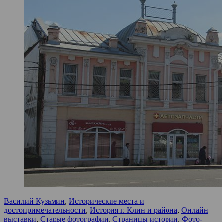
Василий Кузьмин
,
Исторические места и
достопримечательности
,
История г. Клин и района
,
Онлайн
выставки
,
Старые фотографии
,
Страницы истории
,
Фото-