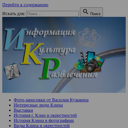
Перейти к содержанию

Искать для:
Поиск
Фото-зарисовки от Василия Кузьмина
Интересные люди Клина
Выставки
История г. Клин и окрестностей
История Клина в фотографиях
Виды Клина и окрестностей