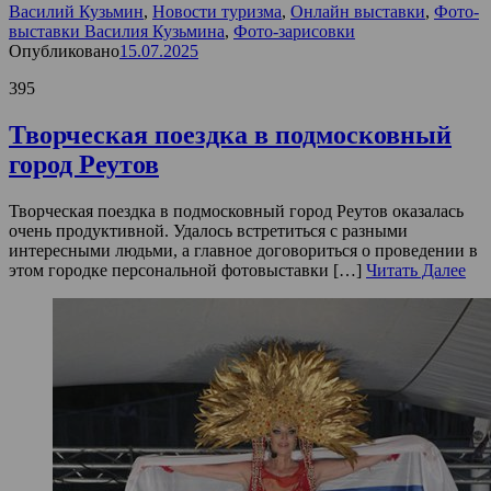
Василий Кузьмин
,
Новости туризма
,
Онлайн выставки
,
Фото-
выставки Василия Кузьмина
,
Фото-зарисовки
Опубликовано
15.07.2025
395
Творческая поездка в подмосковный
город Реутов
Творческая поездка в подмосковный город Реутов оказалась
очень продуктивной. Удалось встретиться с разными
интересными людьми, а главное договориться о проведении в
этом городке персональной фотовыставки […]
Читать Далее