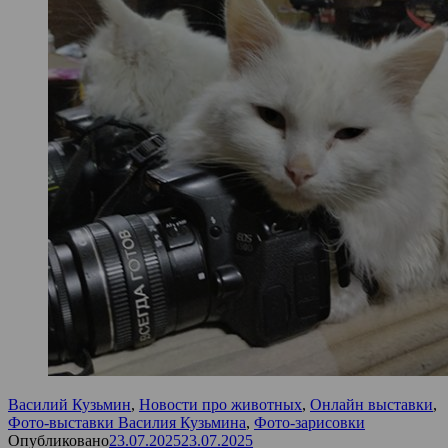
Василий Кузьмин
,
Новости про животных
,
Онлайн выставки
,
Фото-выставки Василия Кузьмина
,
Фото-зарисовки
Опубликовано
23.07.2025
23.07.2025