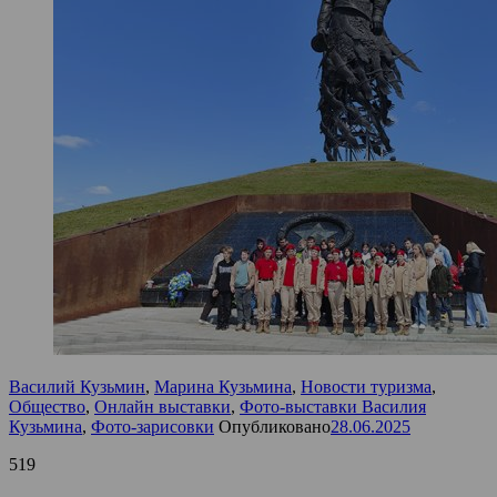
Василий Кузьмин
,
Марина Кузьмина
,
Новости туризма
,
Общество
,
Онлайн выставки
,
Фото-выставки Василия
Кузьмина
,
Фото-зарисовки
Опубликовано
28.06.2025
519