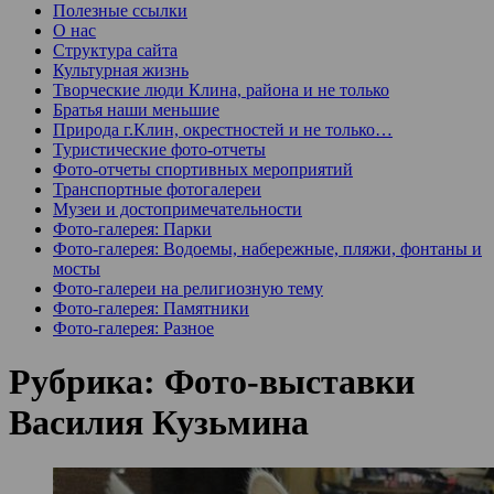
Полезные ссылки
О нас
Структура сайта
Культурная жизнь
Творческие люди Клина, района и не только
Братья наши меньшие
Природа г.Клин, окрестностей и не только…
Туристические фото-отчеты
Фото-отчеты спортивных мероприятий
Транспортные фотогалереи
Музеи и достопримечательности
Фото-галерея: Парки
Фото-галерея: Водоемы, набережные, пляжи, фонтаны и
мосты
Фото-галереи на религиозную тему
Фото-галерея: Памятники
Фото-галерея: Разное
Рубрика:
Фото-выставки
Василия Кузьмина