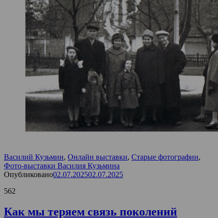
Василий Кузьмин
,
Онлайн выставки
,
Старые фотографии
,
Фото-выставки Василия Кузьмина
Опубликовано
02.07.2025
02.07.2025
562
Как мы теряем связь поколений