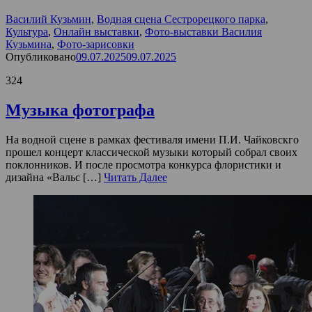
Василий Кузьмин
,
Водная сцена Сестрорецкого парка
,
Культура
,
Онлайн выставки
,
Фото-выставки Василия
Кузьмина
,
Фото-зарисовки
Опубликовано
09.07.2025
09.07.2025
324
Музыка фотографа
На водной сцене в рамках фестиваля имени П.И. Чайковскго
прошел концерт классической музыки который собрал своих
поклонников. И после просмотра конкурса флористики и
дизайна «Вальс […]
Читать Далее