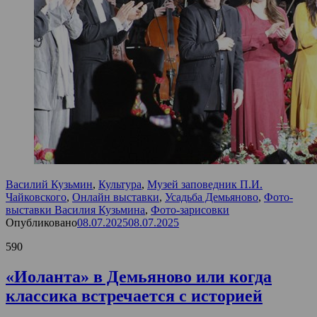
Василий Кузьмин
,
Культура
,
Музей заповедник П.И.
Чайковского
,
Онлайн выставки
,
Усадьба Демьяново
,
Фото-
выставки Василия Кузьмина
,
Фото-зарисовки
Опубликовано
08.07.2025
08.07.2025
590
«Иоланта» в Демьяново или когда
классика встречается с историей