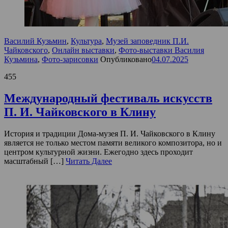
Василий Кузьмин
,
Культура
,
Музей заповедник П.И.
Чайковского
,
Онлайн выставки
,
Фото-выставки Василия
Кузьмина
,
Фото-зарисовки
Опубликовано
04.07.2025
455
Международный фестиваль искусств
П. И. Чайковского в Клину
История и традиции Дома-музея П. И. Чайковского в Клину
является не только местом памяти великого композитора, но и
центром культурной жизни. Ежегодно здесь проходит
масштабный […]
Читать Далее