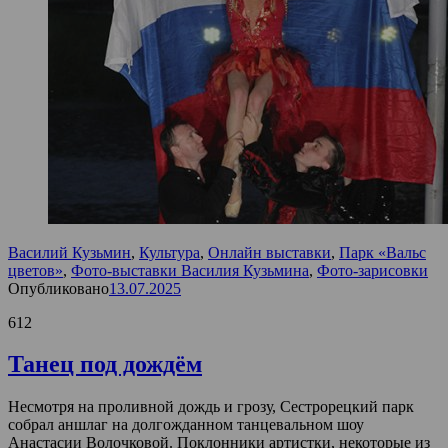
Василий Кузьмин
,
Культура
,
Онлайн выставки
,
Парк «Вальс
цветов»
,
Фото-выставки Василия Кузьмина
,
Фото-зарисовки
Опубликовано
13.07.2025
612
Танец под дождём
Несмотря на проливной дождь и грозу, Сестрорецкий парк
собрал аншлаг на долгожданном танцевальном шоу
Анастасии Волочковой. Поклонники артистки, некоторые из