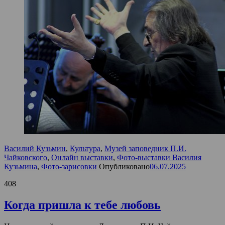
Василий Кузьмин
,
Культура
,
Музей заповедник П.И.
Чайковского
,
Онлайн выставки
,
Фото-выставки Василия
Кузьмина
,
Фото-зарисовки
Опубликовано
06.07.2025
408
Когда пришла к тебе любовь