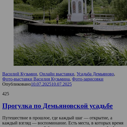
Василий Кузьмин
,
Онлайн выставки
,
Усадьба Демьяново
,
Фото-выставки Василия Кузьмина
,
Фото-зарисовки
Опубликовано
10.07.2025
10.07.2025
425
Прогулка по Демьяновской усадьбе
Путешествие в прошлое, где каждый шаг — открытие, а
каждый взгляд — воспоминание. Есть места, в которых время