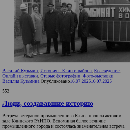
Василий Кузьмин
,
История г. Клин и района
,
Краеведение
,
Онлайн выставки
,
Старые фотографии
,
Фото-выставки
Василия Кузьмина
Опубликовано
16.07.2025
16.07.2025
553
Люди, создававшие историю
Встреча ветеранов промышленного Клина прошла актовом
зале Клинского РАЙПО. Вспоминая былое величие
промышленного города и состоялась знаменательная встреча