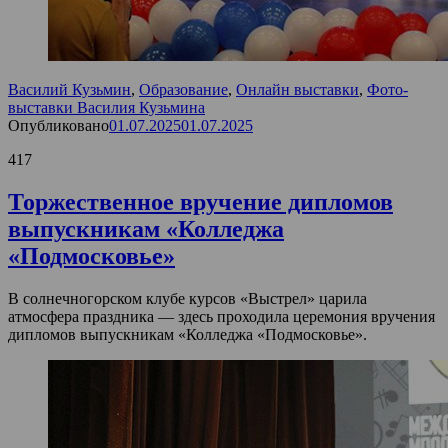
Василий Кузьмин
,
Образование
,
Онлайн выставки
,
Фото-
выставки Василия Кузьмина
Опубликовано
01.07.2025
01.07.2025
417
Торжественное вручение дипломов
выпускникам «Колледжа
«Подмосковье»
В солнечногорском клубе курсов «Выстрел» царила
атмосфера праздника — здесь проходила церемония вручения
дипломов выпускникам «Колледжа «Подмосковье».