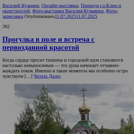
Василий Кузьмин
,
Онлайн выставки
,
Природа г.о.Клин и
окрестностей
,
Фото-выставки Василия Кузьмина
,
Фото-
зарисовки
Опубликовано
11.07.2025
11.07.2025
392
Прогулка в поле и встреча с
первозданной красотой
Когда сердце просит тишины и городской шум становится
настолько невыносимым — это душа начинает отчаянно
жаждать покоя. Именно в такие моменты мы особенно остро
чувствуем […]
Читать Далее