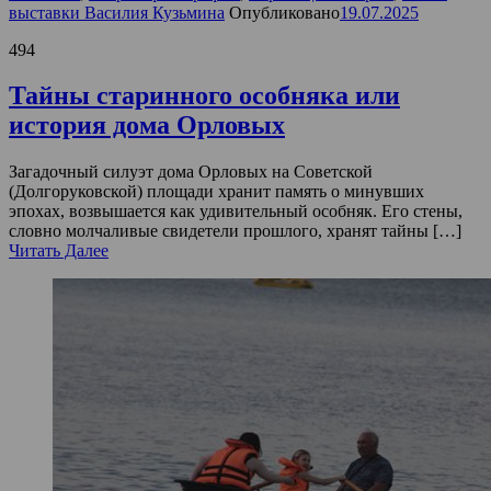
выставки Василия Кузьмина
Опубликовано
19.07.2025
494
Тайны старинного особняка или
история дома Орловых
Загадочный силуэт дома Орловых на Советской
(Долгоруковской) площади хранит память о минувших
эпохах, возвышается как удивительный особняк. Его стены,
словно молчаливые свидетели прошлого, хранят тайны […]
Читать Далее