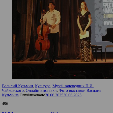
Василий Кузьмин
,
Культура
,
Музей заповедник П.И.
Чайковского
,
Онлайн выставки
,
Фото-выставки Василия
Кузьмина
Опубликовано
30.06.2025
30.06.2025
496