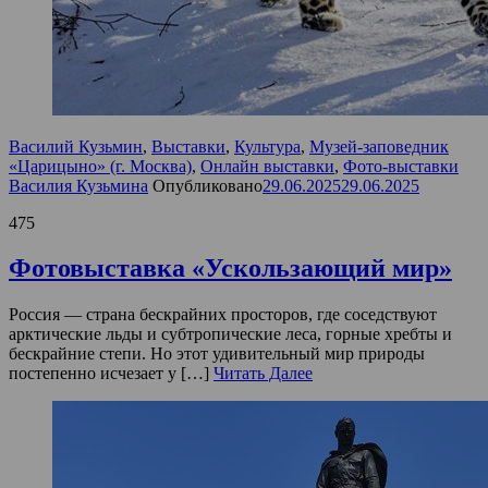
Василий Кузьмин
,
Выставки
,
Культура
,
Музей-заповедник
«Царицыно» (г. Москва)
,
Онлайн выставки
,
Фото-выставки
Василия Кузьмина
Опубликовано
29.06.2025
29.06.2025
475
Фотовыставка «Ускользающий мир»
Россия — страна бескрайних просторов, где соседствуют
арктические льды и субтропические леса, горные хребты и
бескрайние степи. Но этот удивительный мир природы
постепенно исчезает у […]
Читать Далее