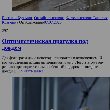
Василий Кузьмин
,
Онлайн выставки
,
Фото-выставки Василия
Кузьмина
Опубликовано
07.07.2025
297
Оптимистическая прогулка под
дождём
Для фотографа даже непогода становится вдохновением. И
вот необычный взгляд на привычный мир. Лето в этом году
решило преподнести нам особенный подарок — щедрые
дожди […]
Читать Далее