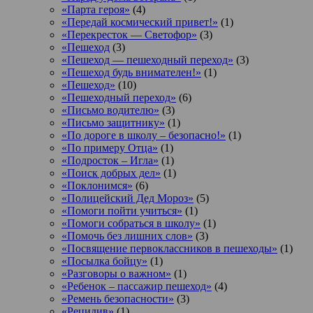
«Парта героя»
(4)
«Передай космический привет!»
(1)
«Перекресток — Светофор»
(3)
«Пешеход
(3)
«Пешеход — пешеходный переход»
(3)
«Пешеход будь внимателен!»
(1)
«Пешеход»
(10)
«Пешеходный переход»
(6)
«Письмо водителю»
(3)
«Письмо защитнику»
(1)
«По дороге в школу – безопасно!»
(1)
«По примеру Отца»
(1)
«Подросток ‒ Игла»
(1)
«Поиск добрых дел»
(1)
«Поклонимся»
(6)
«Полицейский Дед Мороз»
(5)
«Помоги пойти учиться»
(1)
«Помоги собраться в школу»
(1)
«Помочь без лишних слов»
(3)
«Посвящение первоклассников в пешеходы»
(1)
«Посылка бойцу»
(1)
«Разговоры о важном»
(1)
«Ребенок – пассажир пешеход»
(4)
«Ремень безопасности»
(3)
«Рецидив»
(1)