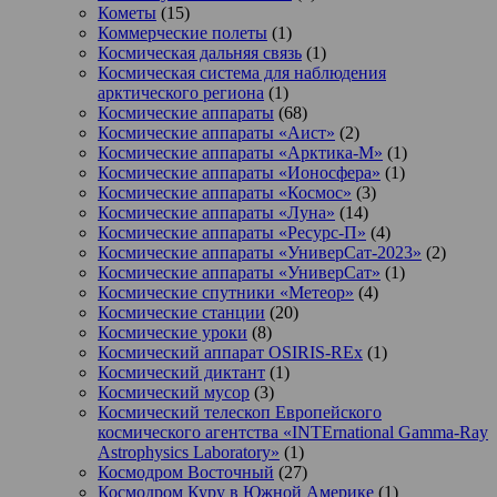
Кометы
(15)
Коммерческие полеты
(1)
Космическая дальняя связь
(1)
Космическая система для наблюдения
арктического региона
(1)
Космические аппараты
(68)
Космические аппараты «Аист»
(2)
Космические аппараты «Арктика-М»
(1)
Космические аппараты «Ионосфера»
(1)
Космические аппараты «Космос»
(3)
Космические аппараты «Луна»
(14)
Космические аппараты «Ресурс-П»
(4)
Космические аппараты «УниверСат-2023»
(2)
Космические аппараты «УниверСат»
(1)
Космические спутники «Метеор»
(4)
Космические станции
(20)
Космические уроки
(8)
Космический аппарат OSIRIS-REx
(1)
Космический диктант
(1)
Космический мусор
(3)
Космический телескоп Европейского
космического агентства «INTErnational Gamma-Ray
Astrophysics Laboratory»
(1)
Космодром Восточный
(27)
Космодром Куру в Южной Америке
(1)