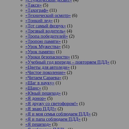
«Такси»
(5)
«Тахограф»
(11)
«Технический осмотр»
(6)
«Тонкий лед»
(1)
«Тот самый физрук»
(1)
«Трезвый водитель»
(4)
«Тропа победителей»
(2)
«Тропою памяти»
(1)
«Урок Мужества»
(51)
«Урок памяти»
(1)
«Уроки безопасности»
(15)
«Учебный год впереди – повторяем ПДД»
(1)
«Цветы для автоледи»
(1)
«Чистое поколение»
(2)
«Читаем Сараева»
(1)
«Шаг в науку»
(1)
«Шанс»
(1)
«Юный пешеход»
(1)
«Я донор»
(5)
«Я дружу со светофором!»
(1)
«Я знаю ПДД!»
(2)
«Я и моя семья соблюдаем ПДД»
(2)
«Я и папа соблюдаем ПДД»
(1)
«Я пешеход»
(3)