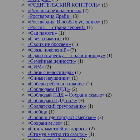
«РОДИТЕЛЬСКИЙ КОНТРОЛЬ»
(1)
«Ромашка безопасности»
(2)
«Росгвардия Драйв»
(3)
«Росгвардия. В особых условиях»
(1)
«Россия — страна героев!»
(1)
«Сад памяти»
(1)
«Свеча памяти»
(6)
«Своих не бросаем»
(1)
«Связь поколений»
(7)
«Сдай батарейку — спаси природу»
(1)
«Семейные ценности»
(1)
«СИМ»
(2)
«Слезь с велосипеда»
(1)
«Сними наушники»
(1)
«Собери ребёнка в школу»
(1)
«Соблюдаем ПДД!»
(2)
«Соблюдай ПДД – Сохрани семью»
(2)
«Соблюдаю ПДД на 5»
(3)
«Солдатский треугольник»
(1)
«Сообщи
(1)
«Сообщи где торгуют смертью»
(3)
«Сохраним лес»
(1)
«Стань заметней на дороге»
(2)
«Стимул мечты это сам ты»
(1)
«Студенческий десант»
(4)