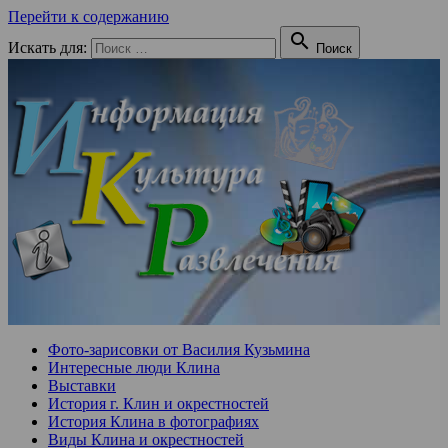
Перейти к содержанию

Искать для:
Поиск
Фото-зарисовки от Василия Кузьмина
Интересные люди Клина
Выставки
История г. Клин и окрестностей
История Клина в фотографиях
Виды Клина и окрестностей