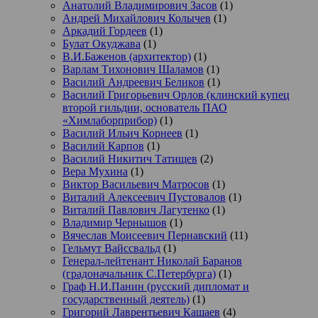
Анатолий Владимирович Засов
(1)
Андрей Михайлович Колычев
(1)
Аркадий Гордеев
(1)
Булат Окуджава
(1)
В.И.Баженов (архитектор)
(1)
Варлам Тихонович Шаламов
(1)
Василий Андреевич Беликов
(1)
Василий Григорьевич Орлов (клинский купец
второй гильдии, основатель ПАО
«Химлаборприбор)
(1)
Василий Ильич Корнеев
(1)
Василий Карпов
(1)
Василий Никитич Татищев
(2)
Вера Мухина
(1)
Виктор Васильевич Матросов
(1)
Виталий Алексеевич Пустовалов
(1)
Виталий Павлович Лагутенко
(1)
Владимир Чернышов
(1)
Вячеслав Моисеевич Пернавский
(11)
Гельмут Вайссвальд
(1)
Генерал-лейтенант Николай Баранов
(градоначальник С.Петербурга)
(1)
Граф Н.И.Панин (русский дипломат и
государственный деятель)
(1)
Григорий Лаврентьевич Кашаев
(4)