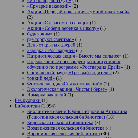
«Я соблюдаю ПДД!»
(1)
«Ярмарке вакансий»
(2)
Акция «Передай показания с умной платежкой»
(2)
Акция «С флагом на сердце»
(1)
Акция «Собери ребенка в школу»
(1)
будь ярким»
(1)
где торгуют смертью»
(1)
День открытых дверей
(1)
Зарядка с Росгвардией
(1)
Патриотическая акция «Вместе мы сильнее»
(1)
Подмосковные росгвардейцы приступили к
обучению по программе «Росгвардия Драйв»
(1)
Социальный раунд «Трезвый водитель»
(2)
тонкий лёд!»
(1)
Фото-челлендж «Связь поколений»
(2)
Экологическая акция «Чистый берег»
(1)
Ярмарка вакансий
(1)
Без рубрики
(1)
Библиотеки
(1 094)
Библиотека имени Юрия Петровича Артюхина
(Решоткинская сельская библиотека)
(18)
Биревская сельская библиотека
(3)
Воздвиженская сельская библиотека
(4)
Воронинская сельская библиотека
(30)