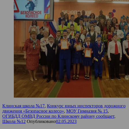
Клинская школа №17
,
Конкурс юных инспекторов дорожного
движения «Безопасное колесо»
,
МОУ Гимназия № 15
,
ОГИБДД ОМВД России по Клинскому району сообщает
,
Школа №12
Опубликовано
02.05.2023