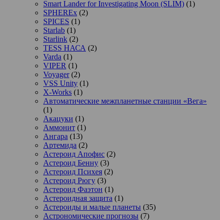
Smart Lander for Investigating Moon (SLIM)
(1)
SPHEREx
(2)
SPICES
(1)
Starlab
(1)
Starlink
(2)
TESS НАСА
(2)
Varda
(1)
VIPER
(1)
Voyager
(2)
VSS Unity
(1)
X-Works
(1)
Автоматические межпланетные станции «Вега»
(1)
Акацуки
(1)
Аммонит
(1)
Ангара
(13)
Артемида
(2)
Астероид Апофис
(2)
Астероид Бенну
(3)
Астероид Психея
(2)
Астероид Рюгу
(3)
Астероид Фаэтон
(1)
Астероидная защита
(1)
Астероиды и малые планеты
(35)
Астрономические прогнозы
(7)