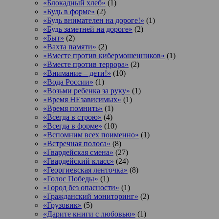
«Блокадный хлеб»
(1)
«Будь в форме»
(2)
«Будь внимателен на дороге!»
(1)
«Будь заметней на дороге»
(2)
«Быт»
(2)
«Вахта памяти»
(2)
«Вместе против кибермошенников»
(1)
«Вместе против террора»
(2)
«Внимание – дети!»
(10)
«Вода России»
(1)
«Возьми ребенка за руку»
(1)
«Время НЕзависимых»
(1)
«Время помнить»
(1)
«Всегда в строю»
(4)
«Всегда в форме»
(10)
«Вспомним всех поименно»
(1)
«Встречная полоса»
(8)
«Гвардейская смена»
(27)
«Гвардейский класс»
(24)
«Георгиевская ленточка»
(8)
«Голос Победы»
(1)
«Город без опасности»
(1)
«Гражданский мониторинг»
(2)
«Грузовик»
(5)
«Дарите книги с любовью»
(1)