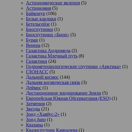
Астрономические явления
(5)
Астрономия
(5)
Байконур
(106)
Белые карлики
(1)
Бетельгейзе
(1)
Биоспутники
(1)
Биоспутники «Бион»
(5)
Буран
(1)
Венера
(12)
Галактика Андромеда
(2)
Галактика Млечный путь
(8)
Галактики
(24)
Гидрометеорологические спутники «Арктика»
(1)
ГЛОНАСС
(5)
Дальний космос
(144)
Дальняя космическая связь
(3)
Деймос
(1)
Дистанционное зондирование Земли
(5)
Европейская Южная Обсерватория (ESO)
(1)
Затмения
(2)
Звезды
(21)
Зонд «Хаябус-2»
(1)
Зонд Juno
(1)
Квазары
(1)
Квазиспутник Камоалева
(1)