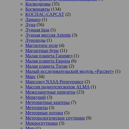
Космодромы
(35)
Космонавты
(134)
КОСПАС-САРСАТ
(2)
Ланьюэ
(1)
Луна
(56)
Лунная база
(1)
Лунная миссия Artemis
(3)
Луноходы
(1)
Магнитное поле
(4)
Магнитные бури
(11)
Малая планета Ганимед
(1)
Малая планета Европа
(6)
Малая планета Титан
(2)
Малый исследовательский модуль «Рассвет»
(1)
Марс
(34)
Марсоход NASA Perseverance
(2)
Массив радиотелескопов ALMA
(1)
Межпланетные перелеты
(23)
Меркурий
(3)
Метеоритные кратеры
(7)
Метеориты
(3)
Метеорные потоки
(5)
Метеорологические спутники
(9)
Микроспутники
(3)
Мир
(1)