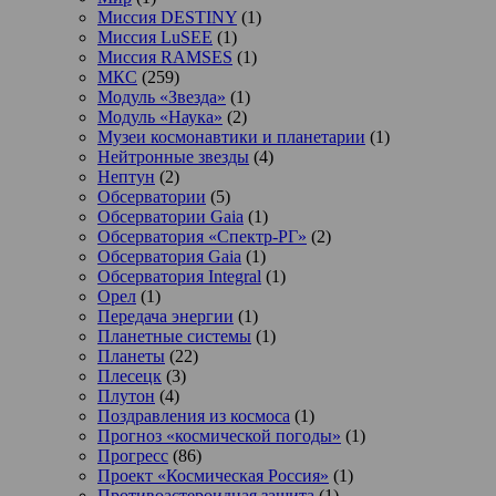
Миссия DESTINY
(1)
Миссия LuSEE
(1)
Миссия RAMSES
(1)
МКС
(259)
Модуль «Звезда»
(1)
Модуль «Наука»
(2)
Музеи космонавтики и планетарии
(1)
Нейтронные звезды
(4)
Нептун
(2)
Обсерватории
(5)
Обсерватории Gaia
(1)
Обсерватория «Спектр-РГ»
(2)
Обсерватория Gaia
(1)
Обсерватория Integral
(1)
Орел
(1)
Передача энергии
(1)
Планетные системы
(1)
Планеты
(22)
Плесецк
(3)
Плутон
(4)
Поздравления из космоса
(1)
Прогноз «космической погоды»
(1)
Прогресс
(86)
Проект «Космическая Россия»
(1)
Противоастероидная защита
(1)