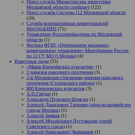
Пресс-служба Министерства энергетики
Московской области сообщает
(122)
Пресс-служба Система-112 Московской области
(10)
Служба корпоративных коммуникаций
МосОблЕИРЦ
(71)
Управление Роспотребнадзора по Московской
области
(1)
Филиал ФГБУ «Центральное жилищно-
коммунальное управление» Минобороны России
по 12 ГУ МО (г.Москва)
(4)
Известные люди
(55)
«Марш Кремлёвских курсантов»
(1)
2 дивизия народного ополчения
(3)
2-й Московская стрелковая дивизия народного
ополчения (Сталинского района)
(1)
800 Кремлевских курсантов
(3)
А.П.Гайдар
(1)
Александр Петрович Шлягин
(1)
Алексей Данилович Татищев (обер-полицмейстер
города Москвы)
(1)
Алексей Замков
(1)
Алексей Михайлович Пустовалов (герой
Советского союза)
(1)
Алексей Николаевич Чернышов
(1)