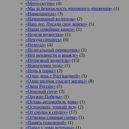
«Мото-скутер»
(4)
«Мы за безопасность дорожного движения»
(1)
«Наркопритон»
(3)
«Начинающий водитель»
(2)
«Наш лес. Посади свое дерево»
(5)
«Наши семейные книги»
(1)
«Неделя мужества»
(1)
«Некуда спешить»
(6)
«Нелегал»
(4)
«Нелегальный перевозчик»
(1)
«Нет ненависти и вражде»
(2)
«Нетрезвый водитель»
(15)
«Новогоднее чудо»
(1)
«Ночь в парке»
(2)
«Один день с Росгвардией»
(5)
«Один щелчок спасает жизнь!»
(8)
«Окна России»
(1)
«Опасный груз»
(3)
«Оружие Победы»
(1)
«Оставь автомобиль дома»
(1)
«Осторожно, тонкий лед»
(2)
«От сердца к сердцу»
(17)
«Отчизны славные сыны»
(1)
«Память поколений»
(1)
«Парад у дома ветерана»
(1)