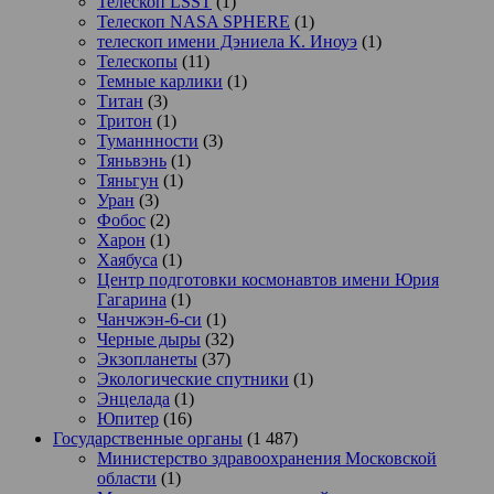
Телескоп LSST
(1)
Телескоп NASA SPHERE
(1)
телескоп имени Дэниела К. Иноуэ
(1)
Телескопы
(11)
Темные карлики
(1)
Титан
(3)
Тритон
(1)
Туманнности
(3)
Тяньвэнь
(1)
Тяньгун
(1)
Уран
(3)
Фобос
(2)
Харон
(1)
Хаябуса
(1)
Центр подготовки космонавтов имени Юрия
Гагарина
(1)
Чанчжэн-6-си
(1)
Черные дыры
(32)
Экзопланеты
(37)
Экологические спутники
(1)
Энцелада
(1)
Юпитер
(16)
Государственные органы
(1 487)
Министерство здравоохранения Московской
области
(1)