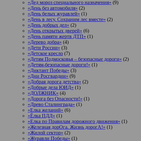
«Дед мороз специального назначения»
(9)
«День без автомобиля»
(2)
«День белых журавлей»
(1)
«День в лесу. Сохраним лес вместе»
(2)
«День добрых дел»
(2)
«День открытых дверей»
(6)
«День памяти жертв ДТП»
(1)
«Дерево добра»
(4)
«Дети России»
(3)
«Детское кресло
(7)
«Детям Подмосковья – безопасные дороги»
(2)
«Детям-безопасные дороги!»
(1)
«Диктант Победы»
(3)
«Дни Росгвардии»
(9)
«Добрая дорога детства»
(2)
«Добрые дела ЮИД»
(1)
«ДОЛЖНИК»
(4)
«Дорога без Опасности!»
(1)
«Древо Сталинграда»
(1)
«Елка желаний»
(6)
«Ёлка ПДД»
(1)
«Елка по Правилам дорожного движения»
(1)
«Железная дорОга. Жизнь дорогА!»
(1)
«Жилой сектор»
(2)
«Журавли Победы»
(1)