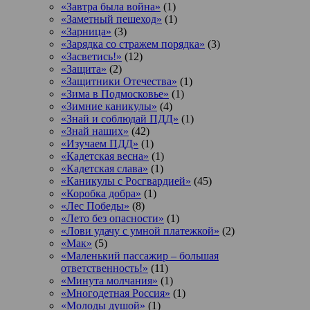
«Завтра была война»
(1)
«Заметный пешеход»
(1)
«Зарница»
(3)
«Зарядка со стражем порядка»
(3)
«Засветись!»
(12)
«Защита»
(2)
«Защитники Отечества»
(1)
«Зима в Подмосковье»
(1)
«Зимние каникулы»
(4)
«Знай и соблюдай ПДД»
(1)
«Знай наших»
(42)
«Изучаем ПДД»
(1)
«Кадетская весна»
(1)
«Кадетская слава»
(1)
«Каникулы с Росгвардией»
(45)
«Коробка добра»
(1)
«Лес Победы»
(8)
«Лето без опасности»
(1)
«Лови удачу с умной платежкой»
(2)
«Мак»
(5)
«Маленький пассажир – большая
ответственность!»
(11)
«Минута молчания»
(1)
«Многодетная Россия»
(1)
«Молоды душой»
(1)