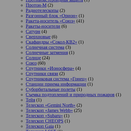
Протон-М
(2)
Радиотелескопы
(2)
Разгонный блок «Орион»
(1)
Ракета-носитель «Союз»
(41)
Ракеты-носители
(6)
Сатурн
(4)
Сверхновые
(6)
Скафандры «Сокол-КВ2»
(1)
Солнечная система
(3)
Солнечные затмения
(1)
Солнце
(24)
Союз
(60)
Спутники «Ионосфера»
(4)
Спутники связи
(2)
Спутниковая система «Гонец»
(1)
Станции приема информации
(1)
Суборбитальные полеты
(1)
Съемка подтоплений и природных пожаров
(1)
Тейя
(1)
Телескоп «Gemini North»
(2)
Телескоп «James Webb»
(25)
Телескоп «Subaru»
(1)
Телескоп CHEOPS
(1)
Телескоп Gaia
(1)