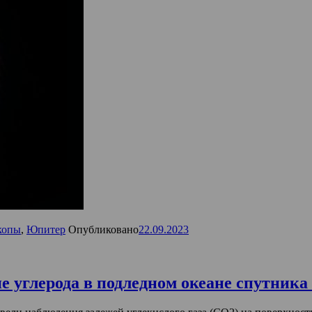
копы
,
Юпитер
Опубликовано
22.09.2023
е углерода в подледном океане спутник