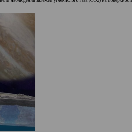
вели наблюдения залежей углекислого газа (CO2) на поверхност