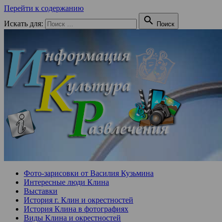
Перейти к содержанию

Искать для:
Поиск
Фото-зарисовки от Василия Кузьмина
Интересные люди Клина
Выставки
История г. Клин и окрестностей
История Клина в фотографиях
Виды Клина и окрестностей