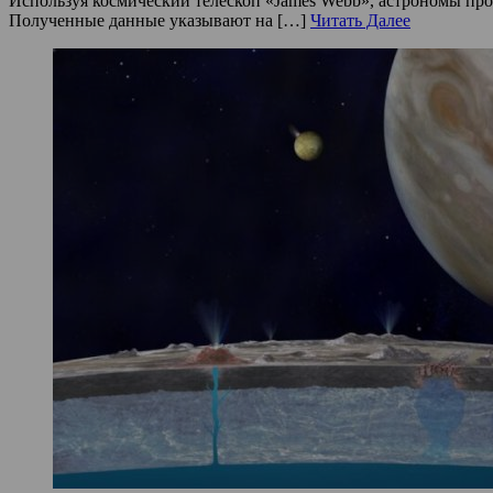
Используя космический телескоп «James Webb», астрономы про
Полученные данные указывают на […]
Читать Далее