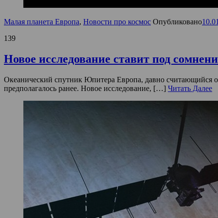
Малая планета Европа
,
Новости про космос
Опубликовано
10.0
139
Новое исследование ставит под сомнен
Океанический спутник Юпитера Европа, давно считающийся од
предполагалось ранее. Новое исследование, […]
Читать Далее