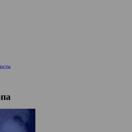
мосты
опа