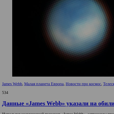
James Webb
,
Малая планета Европа
,
Новости про космос
,
Телес
534
Данные «James Webb» указали на обили