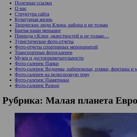
Полезные ссылки
О нас
Структура сайта
Культурная жизнь
Творческие люди Клина, района и не только
Братья наши меньшие
Природа г.Клин, окрестностей и не только…
Туристические фото-отчеты
Фото-отчеты спортивных мероприятий
Транспортные фотогалереи
Музеи и достопримечательности
Фото-галерея: Парки
Фото-галерея: Водоемы, набережные, пляжи, фонтаны и 
Фото-галереи на религиозную тему
Фото-галерея: Памятники
Фото-галерея: Разное
Рубрика:
Малая планета Евр